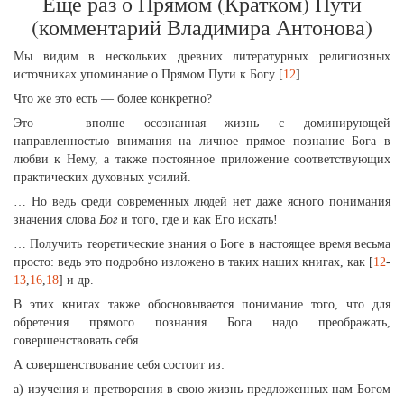
Ещё раз о Прямом (Кратком) Пути
(комментарий Владимира Антонова)
Мы видим в нескольких древних литературных религиозных
источниках упоминание о Прямом Пути к Богу [
12
].
Что же это есть — более конкретно?
Это — вполне осознанная жизнь с доминирующей
направленностью внимания на личное прямое познание Бога в
любви к Нему, а также постоянное приложение соответствующих
практических духовных усилий.
… Но ведь среди современных людей нет даже ясного понимания
значения слова
Бог
и того, где и как Его искать!
… Получить теоретические знания о Боге в настоящее время весьма
просто: ведь это подробно изложено в таких наших книгах, как [
12
-
13
,
16
,
18
] и др.
В этих книгах также обосновывается понимание того, что для
обретения прямого познания Бога надо преображать,
совершенствовать себя.
А совершенствование себя состоит из:
а) изучения и претворения в свою жизнь предложенных нам Богом