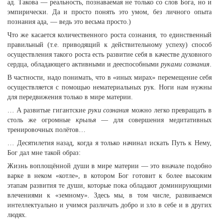
ад. Такова — реальность, познаваемая не только со слов Бога, но и
эмпирически. Да и просто понять это умом, без личного опыта
познания ада, — ведь это весьма просто.)
Что же касается количественного роста сознания, то единственный
правильный (т.е. приводящий к действительному успеху) способ
осуществления такого роста есть развитие себя в качестве духовного
сердца, обладающего активными и дееспособными
руками сознания
.
В частности, надо понимать, что в «иных мирах» перемещение себя
осуществляется с помощью нематериальных рук. Ноги нам нужны
для передвижения только в мире материи.
… А развитые гигантские
руки сознания
можно легко превращать в
столь же огромные
крылья
— для совершения медитативных
тренировочных полётов…
… Десятилетия назад, когда я только начинал искать Путь к Нему,
Бог дал мне такой образ:
Жизнь воплощённой души в мире материи — это вначале подобно
варке в неком «котле», в котором Бог готовит к более высоким
этапам развития те души, которые пока обладают доминирующими
влечениями к «земному». Здесь мы, в том числе, развиваемся
интеллектуально и учимся различать добро и зло в себе и в других
людях.