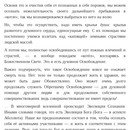
Освоив это и очистив себя от познанных в себе пороков, мы можем
осознать нежелательность своего дальнейшего пребывания в
«котле»; так мы вознамериваемся выбраться из него на волю.
Но, чтобы это осуществить, надо иметь
крылья души:
крылья
развитого духовного сердца, единосущные ему. С их помощью мы
постепенно учимся взлетать над «кипящей» земными страстями
людской массой.
А потом мы, полностью освободившись от пут ложных влечений и
страстей, — и вообще покидаем «котёл», воспаряясь в
Божественном Свете. Это и есть духовное Освобождение.
Важно подчеркнуть, что такое Освобождение вовсе не означает
смерть тела. Нет: тело не только продолжает жить в здравии, но
может быть даже Обожествлено. Оно может очень долго
продолжать служить Обретшему Освобождение — для духовной
помощи другим людям и для продолжения собственного
совершенствования: ведь совершенствование не имеет предела!
… В многомерной вселенной происходит Эволюция Сознания.
Иными словами говоря, это есть Эволюция Бога (Бога — в аспекте
Абсолюта). Наше же предназначение состоит в том, чтобы осознать
себя её активными участниками — и жить в соответствии с этим
знанием. Ведь для того-то Бог и воплощает души в материальные