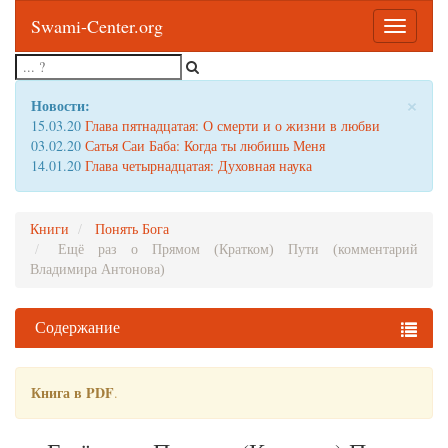
Swami-Center.org
Toggle
navigatio
×
Новости:
15.03.20
Глава пятнадцатая: О смерти и о жизни в любви
03.02.20
Сатья Саи Баба: Когда ты любишь Меня
14.01.20
Глава четырнадцатая: Духовная наука
Книги
Понять Бога
Ещё раз о Прямом (Кратком) Пути (комментарий
Владимира Антонова)
Содержание
Книга в PDF
.