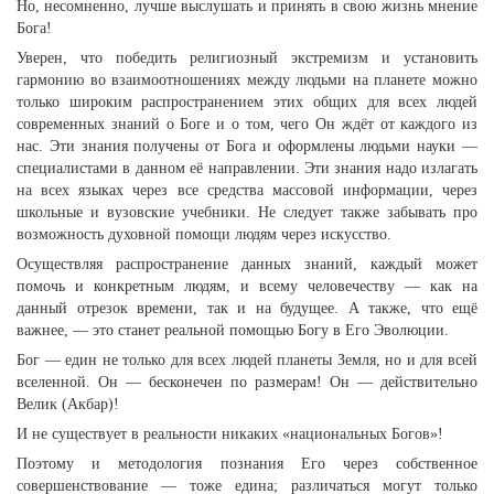
Но, несомненно, лучше выслушать и принять в свою жизнь мнение
Бога!
Уверен, что победить религиозный экстремизм и установить
гармонию во взаимоотношениях между людьми на планете можно
только широким распространением этих общих для всех людей
современных знаний о Боге и о том, чего Он ждёт от каждого из
нас. Эти знания получены от Бога и оформлены людьми науки —
специалистами в данном её направлении. Эти знания надо излагать
на всех языках через все средства массовой информации, через
школьные и вузовские учебники. Не следует также забывать про
возможность духовной помощи людям через искусство.
Осуществляя распространение данных знаний, каждый может
помочь и конкретным людям, и всему человечеству — как на
данный отрезок времени, так и на будущее. А также, что ещё
важнее, — это станет реальной помощью Богу в Его Эволюции.
Бог — един не только для всех людей планеты Земля, но и для всей
вселенной. Он — бесконечен по размерам! Он — действительно
Велик (Акбар)!
И не существует в реальности никаких «национальных Богов»!
Поэтому и методология познания Его через собственное
совершенствование — тоже едина; различаться могут только