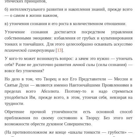
этических принципов,
б) интеллектуального развития и накопления знаний, прежде всего
— о самом в жизни важном,
в) утончения сознания и его роста в количественном отношении.
Утончение сознания достигается посредством управления
собственными эмоциями: избавления от грубых и культивирования
тонких и тончайших. Для этого целесообразно осваивать
искусство
психической саморегуляции
[
13
].
У кого-то может возникнуть вопрос: а зачем это нужно — утончать
себя? Разве не достаточно развития
личной силы
(силы сознания) —
вовсе без утончения?
Но дело в том, что Творец и все Его Представители — Мессии и
Святые Духи — являются именно Наитончайшими Проявлениями в
пределах всего Абсолюта. Поэтому-то и надо стремиться
уподобиться Им, прежде всего, в этом, утончая себя, невзирая на
трудности.
Обретение прочной утончённости есть основной способ
приближения по своему состоянию к Творцу. Без этого нет
возможности обрести духовное Совершенство.
(На противоположном же конце «шкалы тонкости — грубости» —