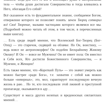
тела — чтобы души достигали Совершенства и тогда вливались в
Него, обогащая Его собой!
Всё сказанное есть то фундаментальное знание, сообщаемое Богом,
отвержение которого не позволяет понять:
зачем Творец сотворил
всё Своё Творение,
малыми частицами которого являемся все мы.
(Подробней можно читать об этом, в том числе, в перечисленных
выше книгах).
… Есть среди людей мнение, что Вселенский Бог-Творец (Бог-
Отец) — это старичок, сидящий на облачке. Но Он, воистину, —
ведь вовсе не антропоморфен! Он подобен Бескрайнему Живому
Океану! И Он — вовсе не Мужчина! Он не имеет пола: Он вместил
в Себя всех, Кто достигли Божественного Совершенства, — и
Мужчин, и Женщин!
Есть также мнение, что «Короткий Путь» — это значит умереть как
можно быстрее «ради Бога», т.е. захватив с собой как можно
больше «неверных»; это, мол, гарантирует последующую вечную
жизнь в раю… Но те, кто последовали этой лживой и преступной
пропаганде, оказываются в аду…
Существует и масса других нелепых и вредоносных сектантских
мнений…