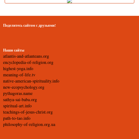
Поделитесь сайтом с друзьями!
Наши сайты
atlantis-and-atlanteans.org
encyclopedia-of-religion.org
highest-yoga.info
meaning-of-life.tv
native-american-spirituality.info
new-ecopsychology.org
pythagoras.name
sathya-sai-baba.org
spiritual-art.info
teachings-of-jesus-christ.org
path-to-tao.info
philosophy-of-religion.org.ua