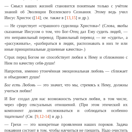
— Смысл наших жизней становится понятным только с учётом
знаний об Эволюции Вселенского Сознания. Этому ведь учил
Иисус Христос ([
14
]; см. также в [
13
,
15
] и др.).
— Не существует «страшного судилища Христова»! (Слова, якобы
сказанные Иисусом о том, что Бог-Отец дал Ему судить людей, —
это неправильный перевод. Правильный перевод — не «судить», а
«рассуживать», «разбираться в людях, распознавать в них те или
иные принципиальные душевные качества».)
Страх перед Богом не способствует любви к Нему и сближению с
Ним по качеству себя-души!
Напротив, именно утончённая эмоциональная любовь — сближает
и объединяет души!
Бог есть Любовь
— это значит, что мы, стремясь к Нему, должны
учиться любви!
И Бог создал для нас возможность учиться любви, в том числе,
через сферу сексуальных отношений. (При этом этический их
компонент должен отслеживаться и соблюдаться особенно
тщательно! (См. [
9
,
12
-
14
] и др.).
— Грехи — это конкретные проявления наших пороков. Задача
покаяния состоит в том, чтобы научиться не грешить. Надо очистить