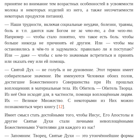
принятие во внимание тем возрастных особенностей в усвояемости
молока и некоторых изделий из него, а также несочетаемости
некоторых продуктов питания).
— Наши трудности, включая социальные неудачи, болезни, травмы,
боль и т.п. даются нам Богом не
за что-то,
а
для чего-то.
Например — чтобы стало понятно, что такое есть боль: чтобы
больше никогда не причинять её другим. Или — чтобы мы
остановились в чём-то и задумались: правильно ли я поступаю?
Или — даже — чтобы с кем-то значимым встретиться и принять
или оказать ему или ей помощь.
— Святой Дух — не голубь и не дуновение. Этот термин имеет
собирательное значение. Им именуются Человеки обоих полов,
достигшие Божественного Совершенства при Их прошлых
воплощениях в материальные тела. Их Обитель — Обитель Творца.
Из неё Они исходят для, в частности, помощи воплощённым людям.
Их — Великое Множество. С некоторыми из Них можно
познакомиться через книгу [
12
].
Имеет смысл стать достойными того, чтобы Иисус, Его Апостолы и
другие Святые Духи стали личными невоплощёнными
Божественными Учителями для каждого из нас!
— Запомним: Творец, Святые Духи — это утончённейшие формы