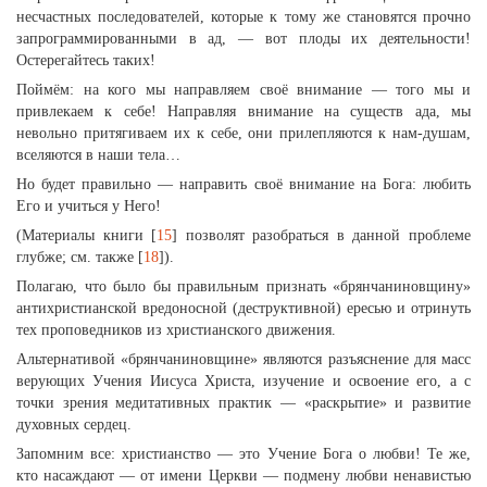
несчастных последователей, которые к тому же становятся прочно
запрограммированными в ад, — вот плоды их деятельности!
Остерегайтесь таких!
Поймём: на кого мы направляем своё внимание — того мы и
привлекаем к себе! Направляя внимание на существ ада, мы
невольно притягиваем их к себе, они прилепляются к нам-душам,
вселяются в наши тела…
Но будет правильно — направить своё внимание на Бога: любить
Его и учиться у Него!
(Материалы книги [
15
] позволят разобраться в данной проблеме
глубже; см. также [
18
]).
Полагаю, что было бы правильным признать «брянчаниновщину»
антихристианской вредоносной (деструктивной) ересью и отринуть
тех проповедников из христианского движения.
Альтернативой «брянчаниновщине» являются разъяснение для масс
верующих Учения Иисуса Христа, изучение и освоение его, а с
точки зрения медитативных практик — «раскрытие» и развитие
духовных сердец.
Запомним все: христианство — это Учение Бога о любви! Те же,
кто насаждают — от имени Церкви — подмену любви ненавистью