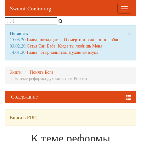
Swami-Center.org
Toggle
navigatio
×
Новости:
15.03.20
Глава пятнадцатая: О смерти и о жизни в любви
03.02.20
Сатья Саи Баба: Когда ты любишь Меня
14.01.20
Глава четырнадцатая: Духовная наука
Книги
Понять Бога
К теме реформы духовности в России
Содержание
Книга в PDF
.
К теме реформы