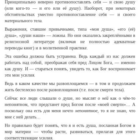
Принципиально неверно противопоставлять себя — и свою душу
(или кого-то — и его или её душу). Наоборот, при некоторых
обстоятельствах уместно противопоставление себя — и своего
материального тела.
Выражения, ставшие привычными, типа «моя душа», «его (её)
душа», «души наши» — ложны. Но они оказались закреплёнными в
религиозной литературе (включая не полностью адекватные
переводы книг) и в молитвенной практике.
Эта ошибка должна быть устранена. Ведь каждый из нас должен
работать над собой, преображая себя пред Лицом Бога, — именно
как душу. И — стараться понять, увидеть то, как Бог воспринимает
эти мои усилия.
Ведь в каком качестве мы развоплощаемся — в том и продолжаем
жить бестелесно после развоплощения (т.е. после смерти тела).
Сейчас все люди слышали о душе, но мыслят
о ней
как о чём-то
непонятном, что предстанет пред Богом после «моей смерти»… А
поскольку она есть для меня нечто
непонятное,
то я не знаю, что
мне с ней делать…
Но правильно будет понять, что я и есть душа, посланная Богом в
мир материи — чтобы расти, развиваться, прилагая для этого
соответствующие усилия.