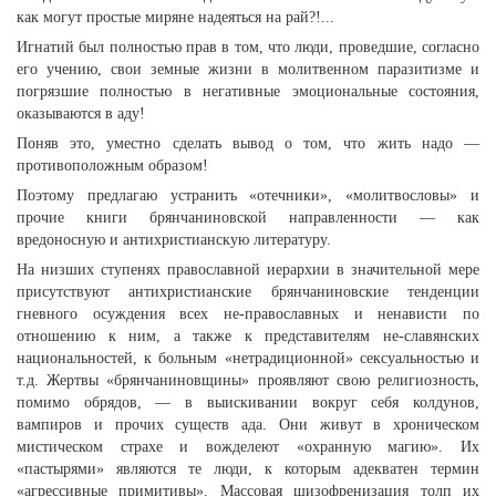
как могут простые миряне надеяться на рай?!...
Игнатий был полностью прав в том, что люди, проведшие, согласно
его учению, свои земные жизни в молитвенном паразитизме и
погрязшие полностью в негативные эмоциональные состояния,
оказываются в аду!
Поняв это, уместно сделать вывод о том, что жить надо —
противоположным образом!
Поэтому предлагаю устранить «отечники», «молитвословы» и
прочие книги брянчаниновской направленности — как
вредоносную и антихристианскую литературу.
На низших ступенях православной иерархии в значительной мере
присутствуют антихристианские брянчаниновские тенденции
гневного осуждения всех не-православных и ненависти по
отношению к ним, а также к представителям не-славянских
национальностей, к больным «нетрадиционной» сексуальностью и
т.д. Жертвы «брянчаниновщины» проявляют свою религиозность,
помимо обрядов, — в выискивании вокруг себя колдунов,
вампиров и прочих существ ада. Они живут в хроническом
мистическом страхе и вожделеют «охранную магию». Их
«пастырями» являются те люди, к которым адекватен термин
«агрессивные примитивы». Массовая шизофренизация толп их