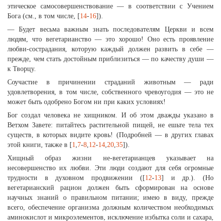
этическое самосовершенствование — в соответствии с Учением
Бога (см., в том числе, [
14
-
16
]).
— Будет весьма важным знать последователям Церкви и всем
людям, что вегетарианство — это хорошо! Оно есть проявление
любви-сострадания, которую каждый должен развить в себе —
прежде, чем стать достойным приблизиться — по качеству души —
к Творцу.
Соучастие в причинении страданий животным — ради
удовлетворения, в том числе, собственного чревоугодия — это не
может быть одобрено Богом ни при каких условиях!
Бог создал человека не хищником. И об этом дважды указано в
Ветхом Завете: питайтесь растительной пищей, не ешьте тела тех
существ, в которых видите кровь! (Подробней — в других главах
этой книги, также в [
1
,
7
-
8
,
12
-
14
,
20
,
35
]).
Хищный образ жизни не-вегетарианцев указывает на
несовершенство их любви. Эти люди создают для себя огромные
трудности в духовном продвижении ([
12
-
13
] и др.). (Но
вегетарианский рацион должен быть сформирован на основе
научных знаний о правильном питании; имею в виду, прежде
всего, обеспечение организма должным количеством необходимых
аминокислот и микроэлементов, исключение избытка соли и сахара,