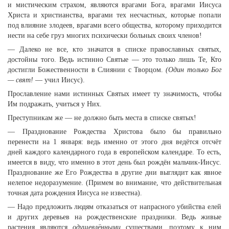
и мистическим страхом, являются врагами Бога, врагами Иисуса
Христа и христианства, врагами тех несчастных, которые попали
под влияние злодеев, врагами всего общества, которому приходится
нести на себе груз многих психически больных своих членов!
— Далеко не все, кто значатся в списке православных святых,
достойны того. Ведь истинно Святые — это только лишь Те, Кто
достигли Божественности в Слиянии с Творцом.
(Один только Бог
— свят!
— учил Иисус).
Прославление нами истинных Святых имеет ту значимость, чтобы
Им подражать, учиться у Них.
Преступникам же — не должно быть места в списке святых!
— Празднование Рождества Христова было бы правильно
перенести на 1 января: ведь именно от этого дня ведётся отсчёт
дней каждого календарного года в европейском календаре. То есть,
имеется в виду, что именно в этот день был рождён мальчик-Иисус.
Празднование же Его Рождества в другие дни выглядит как явное
нелепое недоразумение. (Примем во внимание, что действительная
точная дата рождения Иисуса не известна).
— Надо предложить людям отказаться от напрасного убийства елей
и других деревьев на рождественские праздники. Ведь живые
растения являются
одушевлёнными
существами, поэтому к ним