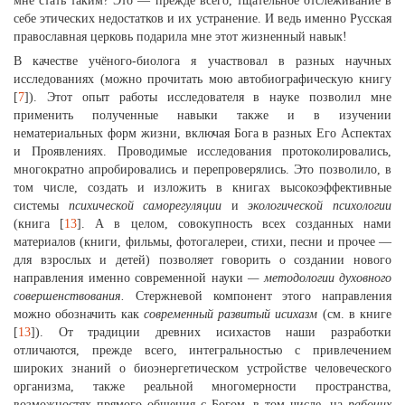
мне стать таким? Это — прежде всего, тщательное отслеживание в
себе этических недостатков и их устранение. И ведь именно Русская
православная церковь подарила мне этот жизненный навык!
В качестве учёного-биолога я участвовал в разных научных
исследованиях (можно прочитать мою автобиографическую книгу
[
7
]). Этот опыт работы исследователя в науке позволил мне
применить полученные навыки также и в изучении
нематериальных форм жизни, включая Бога в разных Его Аспектах
и Проявлениях. Проводимые исследования протоколировались,
многократно апробировались и перепроверялись. Это позволило, в
том числе, создать и изложить в книгах высокоэффективные
системы
психической саморегуляции
и
экологической психологии
(книга [
13
]. А в целом, совокупность всех созданных нами
материалов (книги, фильмы, фотогалереи, стихи, песни и прочее —
для взрослых и детей) позволяет говорить о создании нового
направления именно современной науки
— методологии духовного
совершенствования.
Стержневой компонент этого направления
можно обозначить как
современный развитый исихазм
(см. в книге
[
13
]). От традиции древних исихастов наши разработки
отличаются, прежде всего, интегральностью с привлечением
широких знаний о биоэнергетическом устройстве человеческого
организма, также реальной многомерности пространства,
возможностях прямого общения с Богом, в том числе, на
рабочих