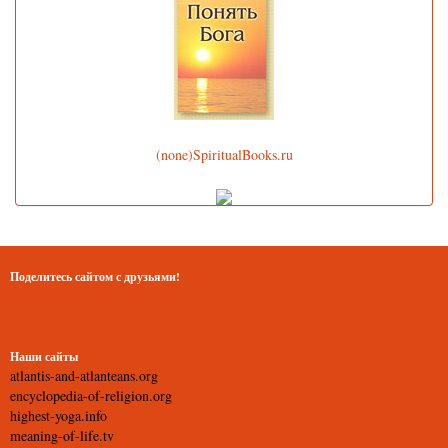
(none)SpiritualBooks.ru
Поделитесь сайтом с друзьями!
Наши сайты
atlantis-and-atlanteans.org
encyclopedia-of-religion.org
highest-yoga.info
meaning-of-life.tv