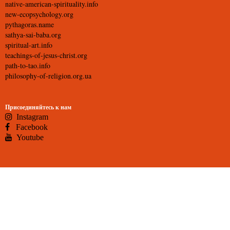
native-american-spirituality.info
new-ecopsychology.org
pythagoras.name
sathya-sai-baba.org
spiritual-art.info
teachings-of-jesus-christ.org
path-to-tao.info
philosophy-of-religion.org.ua
Присоединяйтесь к нам
Instagram
Facebook
Youtube