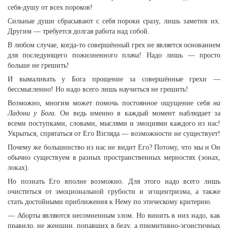
себя-душу от всех пороков!
Сильные души сбрасывают с себя пороки сразу, лишь заметив их.
Другим — требуется долгая работа над собой.
В любом случае, когда-то совершённый грех не является основанием
для последующего пожизненного плача! Надо лишь — просто
больше не грешить!
И вымаливать у Бога прощение за совершённые грехи —
бессмысленно! Но надо всего лишь научиться не грешить!
Возможно, многим может помочь постоянное ощущение себя
на
Ладони у Бога.
Он ведь именно в каждый момент наблюдает за
всеми поступками, словами, мыслями и эмоциями каждого из нас!
Укрыться, спрятаться от Его Взгляда — возможности не существует!
Почему же большинство из нас не видит Его? Потому, что мы и Он
обычно существуем в разных пространственных мерностях (эонах,
локах).
Но познать Его вполне возможно. Для этого надо всего лишь
очиститься от эмоциональной грубости и эгоцентризма, а также
стать достойными приближения к Нему по этическому критерию.
— Аборты являются несомненным злом. Но винить в них надо, как
правило, не женщин, попавших в беду, а примитивно-эгоистичных