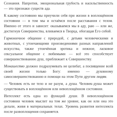
Сознания. Напротив, эмоциональная грубость и насильственность
— это признаки существ ада.
К какому состоянию мы приучили себя при жизни в воплощённом
состоянии — в том мы и остаёмся после расставания с телом.
Именно от этого и зависит: оказываемся мы в аду, раю — или же,
достигнув Совершенства, вливаемся в Творца, обогащая Его собой.
Гармоничное общение с природой, с детьми человеческими и
животных, с утончающими произведениями разных направлений
искусства, также утончённая эротика и нежное, ласковое
сексуальное общение с любимыми — всё это способствует
совершенствованию душ, приближает к Совершенству.
Монашество
должно подразумевать не целибат, а посвящение всей
своей жизни только Богу: именно — духовному
самосовершенствованию и помощи на этом Пути другим людям.
— Человек есть не тело и не разум, а душа. Человек-душа может
существовать в воплощённом или невоплощённом состоянии.
Интеллект есть одна из функций души. В невоплощённом
состоянии человек мыслит на том же уровне, как он или она это
делали, живя в материальных телах. Уровень развития интеллекта
после развоплощения сохраняется.