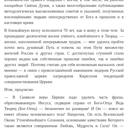
площадках
Святых Духов, а также многообразными публикациями
методологически высокозначимых советов и указаний, полученных
воплощёнными людьми непосредственно от Бога в прошлом и в
настоящее время.
В ближайшую весну исполнится 70 лет, как я живу в этом теле. За
прошедшие десятилетия жизни учёного, влюблённого в Творца, —
жизни, наполненной непрерывным трудом, — мне удалось пройти
почти весь духовный Путь и помочь на этом Пути множеству
жителей России и других стран. С достигнутых ступеней стали
хорошо видны как собственные прошлые ошибки, так и ошибки
других людей. Поэтому считаю для себя возможным высказать своё
мнение — в связи с провозглашённой нынешним лидером Русской
православной церкви патриархом Кириллом тенденцией
совершенствования Церкви.
Итак, предлагаю:
— В Символе веры Церкви надо удалить часть фразы,
обрисовывающую Иисуса, сидящим справа от Бога-Отца. Ведь
Творец (Бог-Отец) — бесконечен по размерам! И Он — вовсе не
имеет облика человеческого тела! Напротив, Он есть Вселенский
Океан Утончённейшего Сознания, основными качествами Которого
также являются совершенные Любовь, Мудрость и Сила! Он —