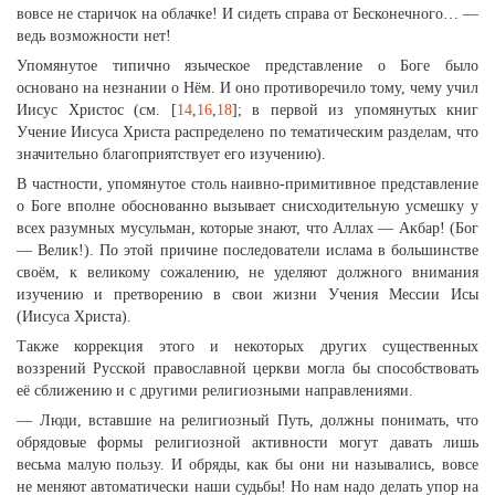
вовсе не старичок на облачке! И сидеть справа от Бесконечного… —
ведь возможности нет!
Упомянутое типично языческое представление о Боге было
основано на незнании о Нём. И оно противоречило тому, чему учил
Иисус Христос (см. [
14
,
16
,
18
]; в первой из упомянутых книг
Учение Иисуса Христа распределено по тематическим разделам, что
значительно благоприятствует его изучению).
В частности, упомянутое столь наивно-примитивное представление
о Боге вполне обоснованно вызывает снисходительную усмешку у
всех разумных мусульман, которые знают, что Аллах — Акбар! (Бог
— Велик!). По этой причине последователи ислама в большинстве
своём, к великому сожалению, не уделяют должного внимания
изучению и претворению в свои жизни Учения Мессии Исы
(Иисуса Христа).
Также коррекция этого и некоторых других существенных
воззрений Русской православной церкви могла бы способствовать
её сближению и с другими религиозными направлениями.
— Люди, вставшие на религиозный Путь, должны понимать, что
обрядовые формы религиозной активности могут давать лишь
весьма малую пользу. И обряды, как бы они ни назывались, вовсе
не меняют автоматически наши судьбы! Но нам надо делать упор на