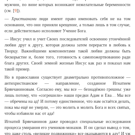
мужчин, по вине которых возникают нежелательные беременности
(см. [
9
]).
—
Христианами
люди имеют право именовать себя не на том
основании, что они приняли крещение, а только лишь в том случае,
если действительно исполняют Учение Бога.
— Иисус учил и учит Своих последователей освоению утончённой
любви друг к другу, которая должна затем перерасти в любовь к
Творцу. Важнейшими компонентами такой любви должны быть
бескорыстие и, более того, готовность к самопожертвованию ради
блага других. Своей земной жизнью Иисус как раз и показал нам
такой пример.
Но в православии существует диаметрально противоположное —
антихристианское — направление, созданное Игнатием
Брянчаниновым. Согласно ему, мы все — безнадёжно грешны: уже
лишь потому, что «согрешили» наши предки Адам и Ева… Мы все
— обречены на ад! И потому единственное, что нам остаётся делать,
пока мы ещё не умерли, — это молить и молить Бога и всех святых,
чтобы избавили нас от ада!
Игнатий Брянчанинов даже проводил специальные исследования
процесса умирания его учеников-монахов. И он сделал вывод о том,
что даже столь «великие подвижники» все оказываются в аду! И уж