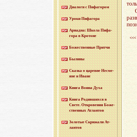
толь
Диа­ло­ги с Пи­фа­го­ром
раз
Уроки Пи­фа­го­ра
поз
Ари­ад­на: Школа Пи­фа­
го­ра в Кро­тоне
<<<
Бо­же­ствен­ные Прит­чи
Бы­ли­ны
Сказ­ка о ца­ревне Несме­
яне и Иване
Книга Воина Духа
Книга Ро­див­ших­ся в
Свете. От­кро­ве­ния Бо­же­
ствен­ных Ат­лан­тов
Зо­ло­тые Cкри­жа­ли Ат­
лан­тов