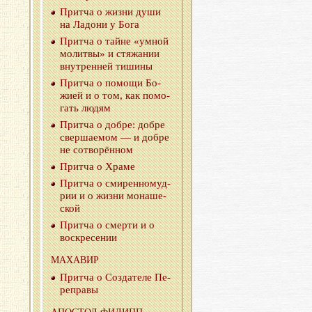
Прит­ча о жизни души
на Ла­до­ни у Бога
Прит­ча о тайне «умной
мо­лит­вы» и стя­жа­нии
внут­рен­ней ти­ши­ны
Прит­ча о по­мо­щи Бо­
жи­ей и о том, как по­мо­
гать людям
Прит­ча о добре: добре
свер­ша­е­мом — и добре
не со­тво­рён­ном
Прит­ча о Храме
Прит­ча о сми­рен­но­муд­
рии и о жизни мо­на­ше­
ской
Прит­ча о смер­ти и о
вос­кре­се­нии
МА­ХА­ВИР
Прит­ча о Со­зда­те­ле Пе­
ре­пра­вы