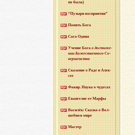
но была)
“Пу­зы­ри вос­при­я­тия”
По­нять Бога
Сага Одина
Уче­ние Бога
о до­сти­же­
нии Бо­же­ствен­но­го Со­
вер­шен­ства
Ска­за­ние о Раде и Алек­
сее
Факир. Наука о чу­де­сах
Еван­ге­лие от Марфы
Ва­си­лёк: Сказ­ка о Вол­
шеб­ном мире
Ма­стер