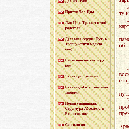
Дао-Дэ-Цзин
Прит­чи Лао-Цзы
ту к
Лао-Цзы. Трак­тат о доб­
кар
ро­де­те­ли
пам
Ду­хов­ное серд­це: Путь к
Твор­цу (сти­хи-ме­ди­та­
обл
ции)
Бла­жен­ны чи­стые серд­
цем!
вос
Эво­лю­ция Со­зна­ния
собр
Бха­га­вад-Ги­та с ком­мен­
та­ри­я­ми
путь
Новая упа­ни­ша­да:
про
Струк­ту­ра Аб­со­лю­та и
пре
Его по­зна­ние
Сек­со­ло­гия
Кра