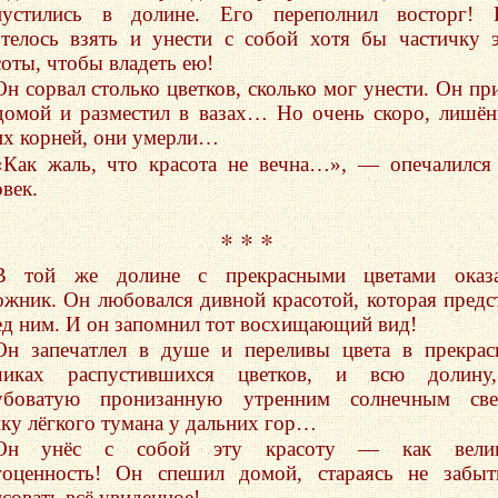
пустились в долине. Его переполнил восторг! 
отелось взять и унести с собой хотя бы частичку 
соты, чтобы владеть ею!
Он сорвал столько цветков, сколько мог унести. Он пр
домой и разместил в вазах… Но очень скоро, лишё
их корней, они умерли…
«Как жаль, что красота не вечна…», — опечалился
век.
* * *
В той же долине с прекрасными цветами оказа
ожник. Он любовался дивной красотой, которая предс
ед ним. И он запомнил тот восхищающий вид!
Он запечатлел в душе и переливы цвета в прекра
чиках распустившихся цветков, и всю долину
убоватую пронизанную утренним солнечным све
ку лёгкого тумана у дальних гор…
Он унёс с собой эту красоту — как вели
гоценность! Он спешил домой, стараясь не забы
исовать всё увиденное!