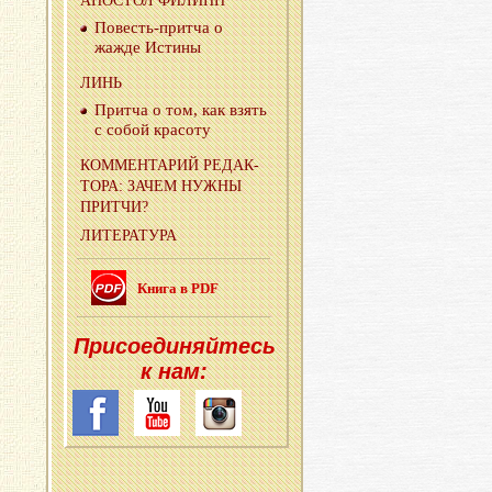
АПО­СТОЛ ФИ­ЛИПП
По­весть-прит­ча о
жажде Ис­ти­ны
ЛИНЬ
Прит­ча о том, как взять
с собой кра­со­ту
КОМ­МЕН­ТА­РИЙ РЕ­ДАК­
ТО­РА: ЗАЧЕМ НУЖНЫ
ПРИТ­ЧИ?
ЛИ­ТЕ­РА­ТУ­РА
Книга в PDF
При­со­еди­няй­тесь
к нам: