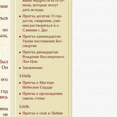
жи­ны Муд­ро­сти есть се­
ме­на, ко­то­рые могут
тине
дать всхо­ды
Прит­ча де­ся­тая: О гор­
ться
до­сти, сми­ре­нии, уме­
нии рас­тво­рять­ся и о
, но
Сли­я­нии с Дао
ла,
Прит­ча один­на­дца­тая:
Уроки по­сти­же­ния Бес­
смер­тия
Прит­ча две­на­дца­тая:
Рож­де­ние Бес­смерт­но­го
был
Лао-Цзы
 Он
За­клю­че­ние
ХУАНЬ
 его
Прит­ча о Ма­сте­ре
Небес­ное Серд­це
год
Прит­ча о про­хож­де­нии
лись
сквозь стены
ХАНЬ
мена
Прит­ча о силе и Любви
 не