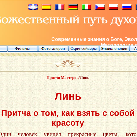
Современные знания о Боге, Эвол
Методология 
Притчи Мастеров
/Линь
Линь
Притча о том, как взять с собой
красоту
Один человек увидел прекрасные цветы, кото