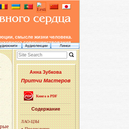
юции, смысле жизни человека.
духовного совершенствования.
Анна Зуб­ко­ва
Притчи Мастеров
Книга в PDF
Со­дер­жа­ние
ЛАО-ЦЗЫ
рые
Пре­ди­сло­вие