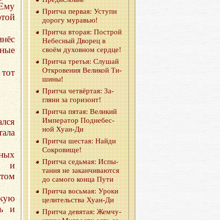
Ему
Прит­ча пер­вая: Усту­пи
этой
до­ро­гу му­ра­вью!
Прит­ча вто­рая: По­строй
инёс
Небес­ный Дво­рец в
нные
своём ду­хов­ном серд­це!
Прит­ча тре­тья: Слу­шай
От­кро­ве­ния Ве­ли­кой Ти­
 тот
ши­ны!
Прит­ча чет­вёр­тая: За­
гля­ни за го­ри­зонт!
Прит­ча пятая: Ве­ли­кий
лся
Им­пе­ра­тор Под­не­бес­
ной Ху­ан-Ди
тала
Прит­ча ше­стая: Найди
Со­кро­ви­ще!
сных
Прит­ча седь­мая: Ис­пы­
, и
та­ния не за­кан­чи­ва­ют­ся
том
до са­мо­го конца Пути
Прит­ча вось­мая: Уроки
кую
це­ли­тель­ства Ху­ан-Ди
ть и
Прит­ча де­вя­тая: Жем­чу­