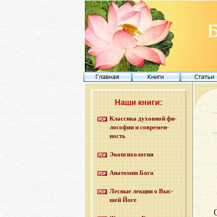
Наши книги:
Клас­си­ка ду­хов­ной фи­
ло­со­фии и со­вре­мен­
ность
Эко­пси­хо­ло­гия
Ана­то­мия Бога
Лес­ные лек­ции о Выс­
шей Йоге