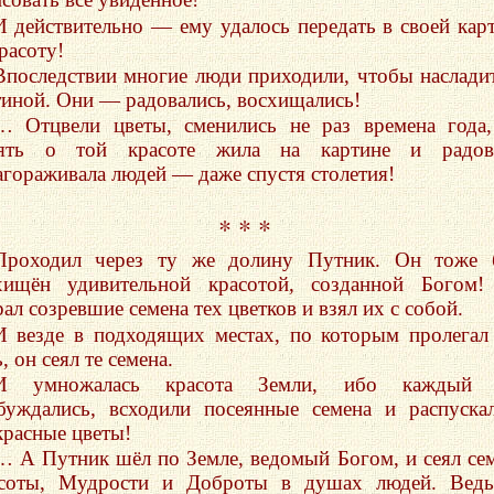
И действительно — ему удалось передать в своей кар
расоту!
Впоследствии многие люди приходили, чтобы наслади
тиной. Они — радовались, восхищались!
… Отцвели цветы, сменились не раз времена года
ять о той красоте жила на картине и радова
агораживала людей — даже спустя столетия!
* * *
Проходил через ту же долину Путник. Он тоже 
хищён удивительной красотой, созданной Богом!
ал созревшие семена тех цветков и взял их с собой.
И везде в подходящих местах, по которым пролегал
, он сеял те семена.
И умножалась красота Земли, ибо каждый 
буждались, всходили посеянные семена и распуска
красные цветы!
… А Путник шёл по Земле, ведомый Богом, и сеял се
соты, Мудрости и Доброты в душах людей. Ведь