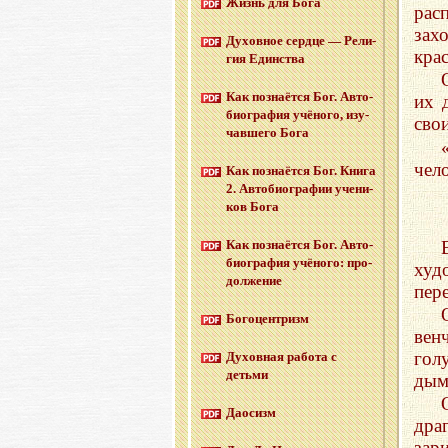
Жизнь для Бога
рас
зах
Ду­хов­ное серд­це — Ре­ли­
кра
гия Един­ства
Как по­зна­ёт­ся Бог. Ав­то­
их 
био­гра­фия учё­но­го, изу­
сво
чав­ше­го Бога
чело
Как по­зна­ёт­ся Бог. Книга
2. Ав­то­био­гра­фии уче­ни­
ков Бога
Как по­зна­ёт­ся Бог. Ав­то­
био­гра­фия учё­но­го: про­
худ
дол­же­ние
пер
Бо­го­цен­тризм
вен
гол
Ду­хов­ная ра­бо­та с
детьми
дым
Дао­сизм
дра
зар