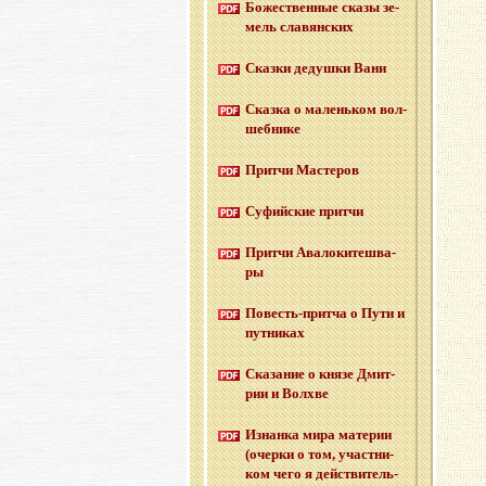
Бо­же­ствен­ные сказы зе­
мель сла­вян­ских
Сказ­ки де­душ­ки Вани
Сказ­ка о ма­лень­ком вол­
шеб­ни­ке
Прит­чи Ма­сте­ров
Су­фий­ские прит­чи
Прит­чи Ава­ло­ки­те­шва­
ры
По­весть-прит­ча о Пути и
пут­ни­ках
Ска­за­ние о князе Дмит­
рии и Волх­ве
Из­нан­ка мира ма­те­рии
(очер­ки о том, участ­ни­
ком чего я дей­стви­тель­