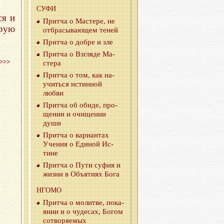
СУФИ
ся и
Прит­ча о Ма­сте­ре, не
орую
от­бра­сы­ва­ю­щем теней
Прит­ча о добре и зле
Прит­ча о Взгля­де Ма­
>>>
сте­ра
Прит­ча о том, как на­
учить­ся ис­тин­ной
любви
Прит­ча об обиде, про­
ще­нии и очи­ще­нии
души
Прит­ча о ва­ри­ан­тах
Уче­ния о Еди­ной Ис­
тине
Прит­ча о Пути суфия и
жизни в Объ­я­ти­ях Бога
НГОМО
Прит­ча о мо­лит­ве, по­ка­
я­нии и о чу­де­сах, Богом
со­тво­ря­е­мых