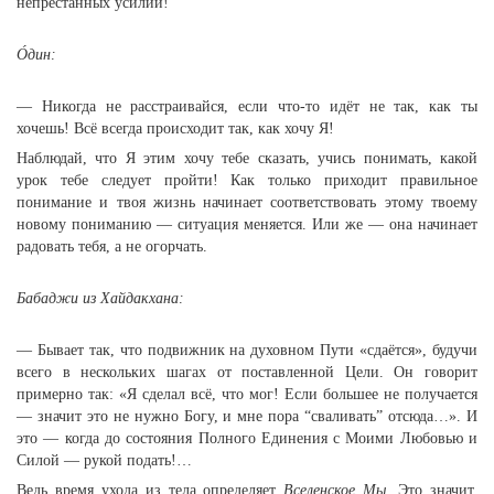
непрестанных усилий!
Óдин:
— Никогда не расстраивайся, если что-то идёт не так, как ты
хочешь! Всё всегда происходит так, как хочу Я!
Наблюдай, что Я этим хочу тебе сказать, учись понимать, какой
урок тебе следует пройти! Как только приходит правильное
понимание и твоя жизнь начинает соответствовать этому твоему
новому пониманию — ситуация меняется. Или же — она начинает
радовать тебя, а не огорчать.
Бабаджи из Хайдакхана:
— Бывает так, что подвижник на духовном Пути «сдаётся», будучи
всего в нескольких шагах от поставленной Цели. Он говорит
примерно так: «Я сделал всё, что мог! Если большее не получается
— значит это не нужно Богу, и мне пора “сваливать” отсюда…». И
это — когда до состояния Полного Единения с Моими Любовью и
Силой — рукой подать!…
Ведь время ухода из тела определяет
Вселенское Мы.
Это значит,