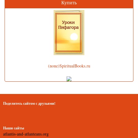
Купить
(none)SpiritualBooks.ru
Поделитесь сайтом с друзьями!
Наши сайты
atlantis-and-atlanteans.org