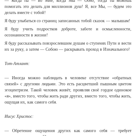
— Когда ты — во Мне, когда Мы —
Одно,
тогда ты можешь
помогать это делать для миллионов душ! Я, все Мы, — будем это
делать вместе с тобой!
Я буду улыбаться со страниц записанных тобой сказок — малышам!
Я буду учить подростков доброте, заботе и осмысленности,
осознанности в жизни!
Я буду рассказывать повзрослевшим душам о ступенях Пути и вести
их за руку, а затем — Собою — раскрывать проход в Изначального!
Тот-Атлант:
— Иногда можно наблюдать в человеке отсутствие «обратных
связей» с другими людьми. Это есть расцветший пышным цветом
эгоцентризм. Такой человек живёт, проявляя своё гордое одинокое
«я», вместо того, чтобы жить ради других, вместо того, чтобы жить,
ощущая их, как самого себя.
Иисус Христос:
— Обретение ощущения других как самого себя — требует