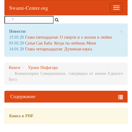
Swami-Center.org
Toggle
navigatio
×
Новости:
15.03.20
Глава пятнадцатая: О смерти и о жизни в любви
03.02.20
Сатья Саи Баба: Когда ты любишь Меня
14.01.20
Глава четырнадцатая: Духовная наука
Книги
Уроки Пифагора
Комментарии Совершенных, говорящих от имени Единого
Бога
Содержание
Книга в PDF
.