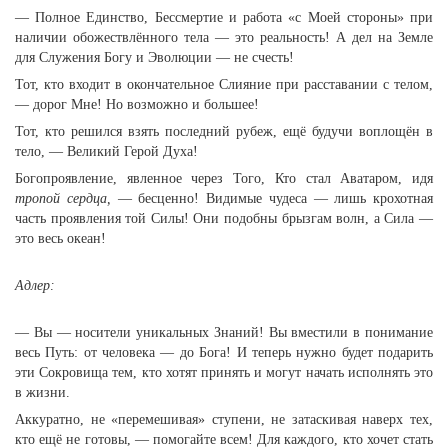
— Полное Единство, Бессмертие и работа «с Моей стороны» при
наличии обожествлённого тела — это реальность! А дел на Земле
для Служения Богу и Эволюции — не счесть!
Тот, кто входит в окончательное Слияние при расставании с телом,
— дорог Мне! Но возможно и большее!
Тот, кто решился взять последний рубеж, ещё будучи воплощён в
тело, — Великий Герой Духа!
Богопроявление, явленное через Того, Кто стал Аватаром, идя
тропой сердца,
— бесценно! Видимые чудеса — лишь крохотная
часть проявления той Силы! Они подобны брызгам волн, а Сила —
это весь океан!
Адлер:
— Вы — носители уникальных Знаний! Вы вместили в понимание
весь Путь: от человека — до Бога! И теперь нужно будет подарить
эти Сокровища тем, кто хотят принять и могут начать исполнять это
в жизни.
Аккуратно, не «перемешивая» ступени, не затаскивая наверх тех,
кто ещё не готовы, — помогайте всем! Для каждого, кто хочет стать