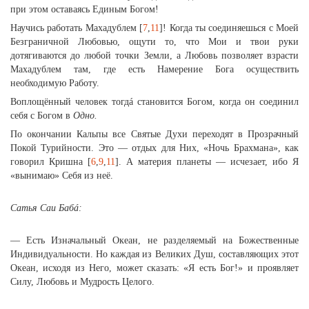
при этом оставаясь Единым Богом!
Научись работать Махадублем [
7
,
11
]! Когда ты соединяешься с Моей
Безграничной Любовью, ощути то, что Мои и твои руки
дотягиваются до любой точки Земли, а Любовь позволяет взрасти
Махадублем там, где есть Намерение Бога осуществить
необходимую Работу.
Воплощённый человек тогдá становится Богом, когда он соединил
себя с Богом в
Одно.
По окончании Кальпы все Святые Духи переходят в Прозрачный
Покой Турийности. Это — отдых для Них, «Ночь Брахмана», как
говорил Кришна [
6
,
9
,
11
]. А материя планеты — исчезает, ибо Я
«вынимаю» Себя из неё.
Сатья Саи Бабá:
— Есть Изначальный Океан, не разделяемый на Божественные
Индивидуальности. Но каждая из Великих Душ, составляющих этот
Океан, исходя из Него, может сказать: «Я есть Бог!» и проявляет
Силу, Любовь и Мудрость Целого.