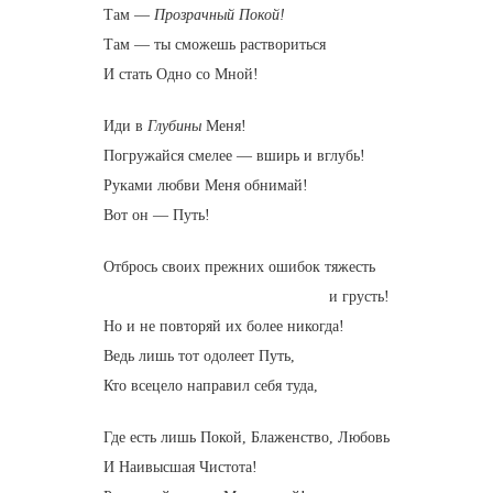
Там —
Прозрачный Покой!
Там — ты сможешь раствориться
И стать Одно со Мной!
Иди в
Глубины
Меня!
Погружайся смелее — вширь и вглубь!
Руками любви Меня обнимай!
Вот он — Путь!
Отбрось своих прежних ошибок тяжесть
и грусть!
Но и не повторяй их более никогда!
Ведь лишь тот одолеет Путь,
Кто всецело направил себя туда,
Где есть лишь Покой, Блаженство, Любовь
И Наивысшая Чистота!