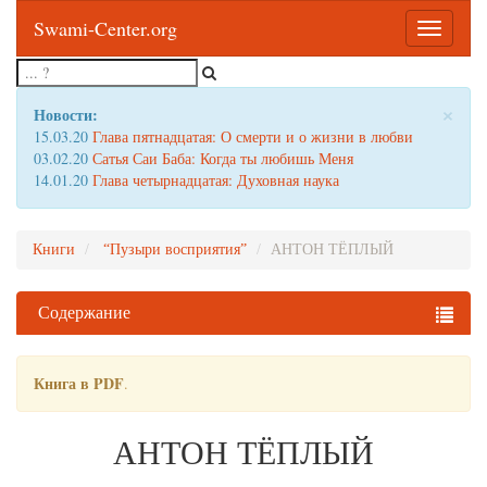
Swami-Center.org
Toggle
navigatio
×
Новости:
15.03.20
Глава пятнадцатая: О смерти и о жизни в любви
03.02.20
Сатья Саи Баба: Когда ты любишь Меня
14.01.20
Глава четырнадцатая: Духовная наука
Книги
“Пузыри восприятия”
АНТОН ТЁПЛЫЙ
Содержание
Книга в PDF
.
АНТОН ТЁПЛЫЙ