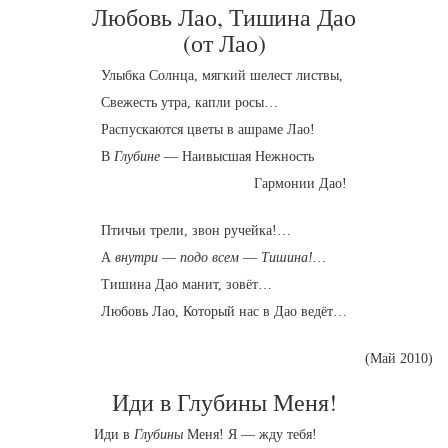
Любовь Лао, Тишина Дао
(от Лао)
Улыбка Солнца, мягкий шелест листвы,
Свежесть утра, капли росы…
Распускаются цветы в ашраме Лао!
В
Глубине
— Наивысшая Нежность
Гармонии Дао!
Птичьи трели, звон ручейка!…
А
внутри
—
подо всем
—
Тишина!…
Тишина Дао манит, зовёт…
Любовь Лао, Который нас в Дао ведёт…
(Май 2010)
Иди в Глубины Меня!
Иди в
Глубины
Меня! Я — жду тебя!