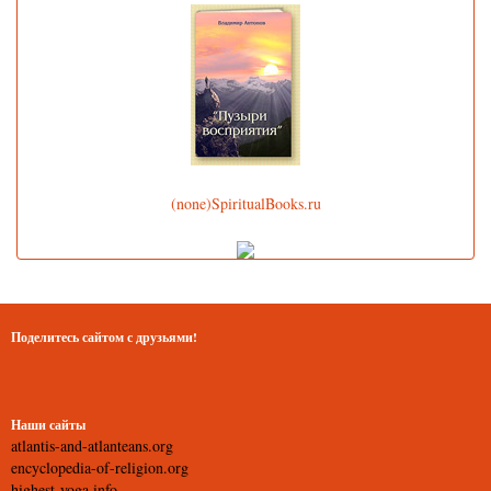
(none)SpiritualBooks.ru
Поделитесь сайтом с друзьями!
Наши сайты
atlantis-and-atlanteans.org
encyclopedia-of-religion.org
highest-yoga.info