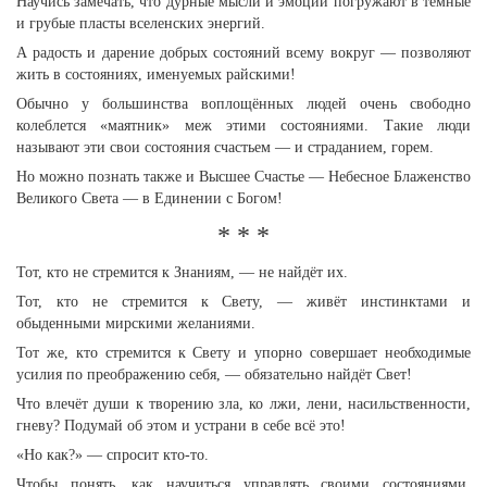
Научись замечать, что дурные мысли и эмоции погружают в тёмные
и грубые пласты вселенских энергий.
А радость и дарение добрых состояний всему вокруг — позволяют
жить в состояниях, именуемых райскими!
Обычно у большинства воплощённых людей очень свободно
колеблется «маятник» меж этими состояниями. Такие люди
называют эти свои состояния счастьем — и страданием, горем.
Но можно познать также и Высшее Счастье — Небесное Блаженство
Великого Света — в Единении с Богом!
* * *
Тот, кто не стремится к Знаниям, — не найдёт их.
Тот, кто не стремится к Свету, — живёт инстинктами и
обыденными мирскими желаниями.
Тот же, кто стремится к Свету и упорно совершает необходимые
усилия по преображению себя, — обязательно найдёт Свет!
Что влечёт души к творению зла, ко лжи, лени, насильственности,
гневу? Подумай об этом и устрани в себе всё это!
«Но как?» — спросит кто-то.
Чтобы понять, как научиться управлять своими состояниями,