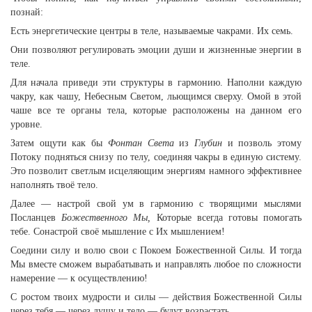
познай:
Есть энергетические центры в теле, называемые чакрами. Их семь.
Они позволяют регулировать эмоции души и жизненные энергии в
теле.
Для начала приведи эти структуры в гармонию. Наполни каждую
чакру, как чашу, Небесным Светом, льющимся сверху. Омой в этой
чаше все те органы тела, которые расположены на данном его
уровне.
Затем ощути как бы
Фонтан Света
из
Глубин
и позволь этому
Потоку подняться снизу по телу, соединяя чакры в единую систему.
Это позволит светлым исцеляющим энергиям намного эффективнее
наполнять твоё тело.
Далее — настрой свой ум в гармонию с творящими мыслями
Посланцев
Божественного Мы,
Которые всегда готовы помогать
тебе. Сонастрой своё мышление с Их мышлением!
Соедини силу и волю свои с Покоем Божественной Силы. И тогда
Мы вместе сможем вырабатывать и направлять любое по сложности
намерение — к осуществлению!
С ростом твоих мудрости и силы — действия Божественной Силы
через тебя — через душу и тело — будут возрастать.