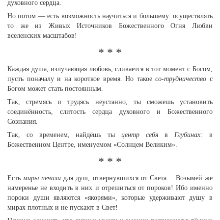
духовного сердца.
Но потом — есть возможность научиться и большему: осуществлять
то же из Живых Источников Божественного Огня Любви
вселенских масштабов!
* * *
Каждая душа, излучающая любовь, сливается в тот момент с Богом,
пусть поначалу и на короткое время. Но такое
со-трудничество
с
Богом может стать постоянным.
Так, стремясь и трудясь неустанно, ты сможешь установить
соединённость, слитость сердца духовного и Божественного
Сознания.
Так, со временем, найдёшь ты
центр себя
в
Глубинах:
в
Божественном Центре, именуемом «Солнцем Великим».
* * *
Есть
миры печали
для душ, отвернувшихся от Света… Возымей же
намеренье не входить в них и отрешиться от пороков! Ибо именно
пороки души являются «якорями», которые удерживают душу в
мирах плотных и не пускают в Свет!