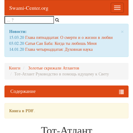
Swami-Center.org
Toggle
navigatio
×
Новости:
15.03.20
Глава пятнадцатая: О смерти и о жизни в любви
03.02.20
Сатья Саи Баба: Когда ты любишь Меня
14.01.20
Глава четырнадцатая: Духовная наука
Книги
Золотые скрижали Атлантов
Тот-Атлант Руководство в помощь идущему к Свету
Содержание
Книга в PDF
.
Тот-Атлант