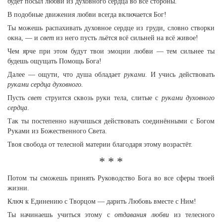
будет посыл любви из духовного сердца во все стороны.
В подобные движения любви всегда включается Бог!
Ты можешь распахивать духовное сердце из груди, словно створки
окна, — и
свет
из него пусть льётся всё сильней на всё живое!
Чем ярче при этом будут твои эмоции любви — тем сильнее ты
будешь ощущать Помощь Бога!
Далее — ощути, что душа обладает
руками
. И учись действовать
руками сердца духовного.
Пусть
свет
струится сквозь руки тела, слитые с
руками духовного
сердца
.
Так ты постепенно научишься действовать соединёнными с Богом
Руками из Божественного Света.
Твоя свобода от телесной материи благодаря этому возрастёт.
* * *
Потом ты сможешь принять Руководство Бога во все сферы твоей
жизни.
Ключ к Единению с Творцом — дарить Любовь вместе с Ним!
Ты начинаешь учиться этому с
отдавания любви
из телесного