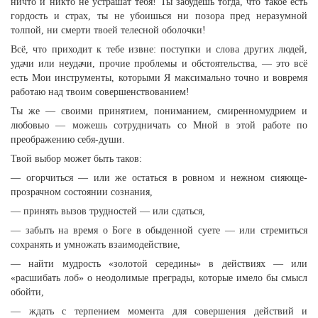
ничто и никто не устрашат тебя! Ты забудешь тогда, что такое есть
гордость и страх, ты не убоишься ни позора пред неразумной
толпой, ни смерти твоей телесной оболочки!
Всё, что приходит к тебе извне: поступки и слова других людей,
удачи или неудачи, прочие проблемы и обстоятельства, — это всё
есть Мои инструменты, которыми Я максимально точно и вовремя
работаю над твоим совершенствованием!
Ты же — своими принятием, пониманием, смиренномудрием и
любовью — можешь сотрудничать со Мной в этой работе по
преображению себя-души.
Твой выбор может быть таков:
— огорчиться — или же остаться в ровном и нежном сияюще-
прозрачном состоянии сознания,
— принять вызов трудностей — или сдаться,
— забыть на время о Боге в обыденной суете — или стремиться
сохранять и умножать взаимодействие,
— найти мудрость «золотой середины» в действиях — или
«расшибать лоб» о неодолимые преграды, которые имело бы смысл
обойти,
— ждать с терпением момента для совершения действий и