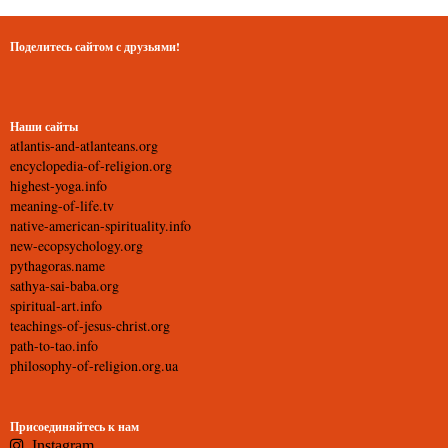
Поделитесь сайтом с друзьями!
Наши сайты
atlantis-and-atlanteans.org
encyclopedia-of-religion.org
highest-yoga.info
meaning-of-life.tv
native-american-spirituality.info
new-ecopsychology.org
pythagoras.name
sathya-sai-baba.org
spiritual-art.info
teachings-of-jesus-christ.org
path-to-tao.info
philosophy-of-religion.org.ua
Присоединяйтесь к нам
Instagram