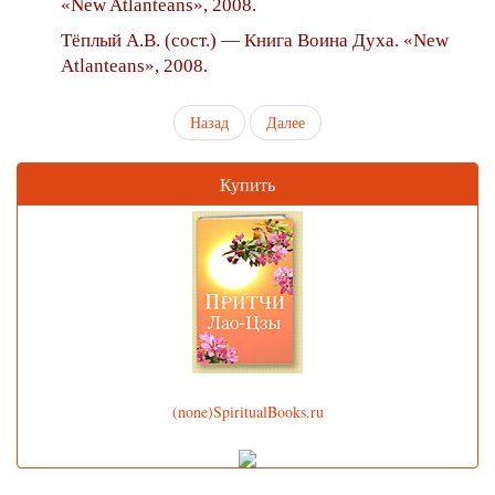
«New Atlanteans», 2008.
Тёплый А.В. (сост.) — Книга Воина Духа. «New
Atlanteans», 2008.
Назад
Далее
Купить
(none)SpiritualBooks.ru