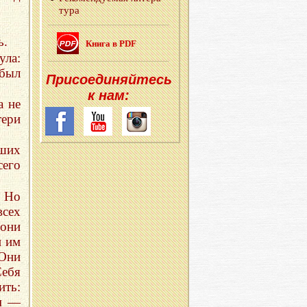
ту­ра
ь.
Книга в PDF
ула:
 был
При­со­еди­няй­тесь
к нам:
а не
тери
ших
сего
. Но
всех
 они
и им
 Они
Себя
ить:
ем —