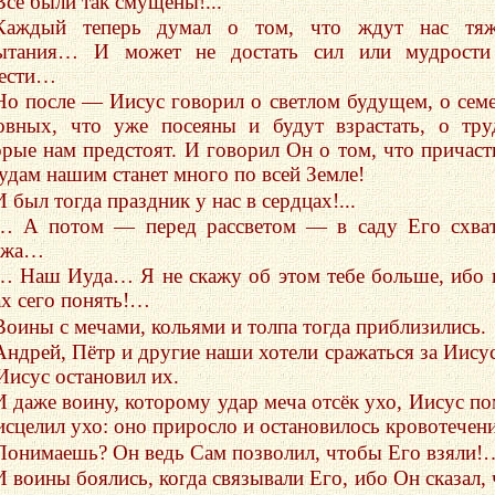
Все были так смущены!...
Каждый теперь думал о том, что ждут нас тяж
ытания… И может не достать сил или мудрости
ести…
Но после — Иисус говорил о светлом будущем, о сем
овных, что уже посеяны и будут взрастать, о тру
орые нам предстоят. И говорил Он о том, что причас
рудам нашим станет много по всей Земле!
И был тогда праздник у нас в сердцах!...
… А потом — перед рассветом — в саду Его схва
ажа…
… Наш Иуда… Я не скажу об этом тебе больше, ибо 
ах сего понять!…
Воины с мечами, кольями и толпа тогда приблизились.
Андрей, Пётр и другие наши хотели сражаться за Иис
Иисус остановил их.
И даже воину, которому удар меча отсёк ухо, Иисус по
исцелил ухо: оно приросло и остановилось кровотече
Понимаешь? Он ведь Сам позволил, чтобы Его взяли!
И воины боялись, когда связывали Его, ибо Он сказал, 