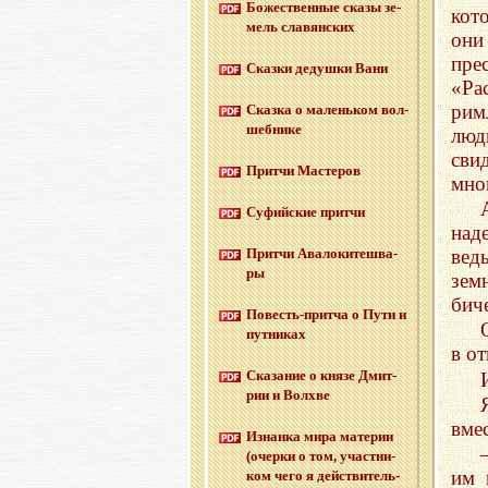
Бо­же­ствен­ные сказы зе­
кот
мель сла­вян­ских
они
пре
Сказ­ки де­душ­ки Вани
«Ра
рим
Сказ­ка о ма­лень­ком вол­
шеб­ни­ке
люд
сви
Прит­чи Ма­сте­ров
мно
Су­фий­ские прит­чи
над
вед
Прит­чи Ава­ло­ки­те­шва­
ры
зем
бич
По­весть-прит­ча о Пути и
пут­ни­ках
в от
Ска­за­ние о князе Дмит­
рии и Волх­ве
вмес
Из­нан­ка мира ма­те­рии
(очер­ки о том, участ­ни­
им 
ком чего я дей­стви­тель­