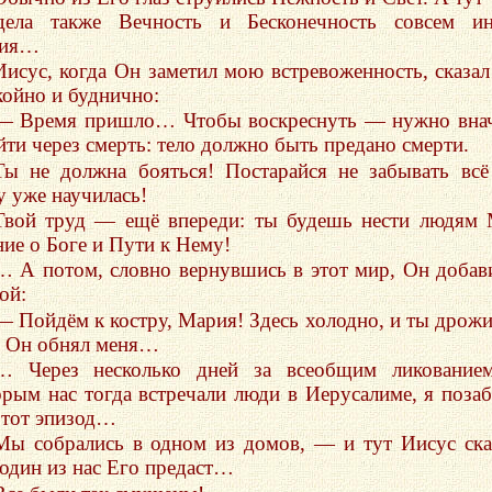
дела также Вечность и Бесконечность совсем ин
тия…
Иисус, когда Он заметил мою встревоженность, сказал
койно и буднично:
— Время пришло… Чтобы воскреснуть — нужно вна
йти через смерть: тело должно быть предано смерти.
Ты не должна бояться! Постарайся не забывать всё
у уже научилась!
Твой труд — ещё впереди: ты будешь нести людям
ние о Боге и Пути к Нему!
… А потом, словно вернувшись в этот мир, Он добав
ой:
— Пойдём к костру, Мария! Здесь холодно, и ты дрож
 Он обнял меня…
… Через несколько дней за всеобщим ликованием
орым нас тогда встречали люди в Иерусалиме, я поза
 тот эпизод…
Мы собрались в одном из домов, — и тут Иисус ска
 один из нас Его предаст…