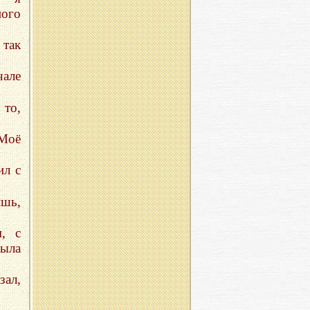
ого
 так
чале
 то,
 Моё
ил с
ишь,
, с
была
зал,