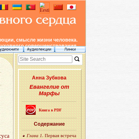
юции, смысле жизни человека.
духовного совершенствования.
Анна Зуб­ко­ва
Евангелие от
Марфы
Книга в PDF
Со­дер­жа­ние
суса
Глава 1.
Пер­вая встре­ча