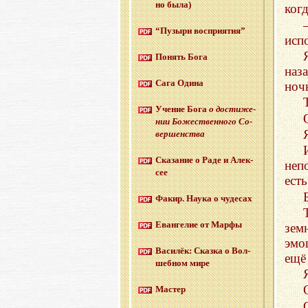
но была)
ког
“Пу­зы­ри вос­при­я­тия”
исп
По­нять Бога
наз
Сага Одина
ноч
Уче­ние Бога
о до­сти­же­
нии Бо­же­ствен­но­го Со­
вер­шен­ства
Ска­за­ние о Раде и Алек­
неп
сее
ест
Факир. Наука о чу­де­сах
Еван­ге­лие от Марфы
зем
эмо
Ва­си­лёк: Сказ­ка о Вол­
ещё
шеб­ном мире
Ма­стер