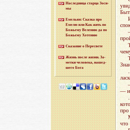
На­след­ни­ца стар­ца Зо­си­
уви
мы
Бы
Еме­льян: Сказ­ка про
спо
Емелю или Как жить по
Бо­жье­му Ве­ле­нию да по
Бо­жье­му Хо­те­нию
про
Ска­за­ние о Пе­ре­све­те
чем
Жизнь после жизни. За­
мет­ки че­ло­ве­ка, на­шед­
Зна
ше­го Бога
ласк
— и
кот
про
что