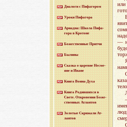
или
Диа­ло­ги с Пи­фа­го­ром
гото
Уроки Пи­фа­го­ра
яви
Ари­ад­на: Школа Пи­фа­
сом
го­ра в Кро­тоне
над
— и
Бо­же­ствен­ные Прит­чи
буд
тор
Бы­ли­ны
Сказ­ка о ца­ревне Несме­
нам
яне и Иване
каз
Книга Воина Духа
тел
Книга Ро­див­ших­ся в
Свете. От­кро­ве­ния Бо­же­
ствен­ных Ат­лан­тов
име
люд
Зо­ло­тые Cкри­жа­ли Ат­
сме
лан­тов