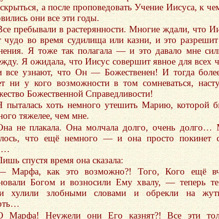
 скрыться, а после проповедовать Учение Иисуса, к че
вились они все эти годы.
Все пребывали в растерянности. Многие ждали, что И
т чудо во время судилища или казни, и это разрешит
нения. Я тоже так полагала — и это давало мне си
ежду. Я ожидала, что Иисус совершит явное для всех 
 все узнают, что Он — Божественен! И тогда боле
ет ни у кого возможности в том сомневаться, наст
жество Божественной Справедливости!
Я пыталась хоть немного утешить Марию, которой 
ного тяжелее, чем мне.
Она не плакала. Она молчала долго, очень долго…
алось, что ещё немного — и она просто покинет 
о…
Лишь спустя время она сказала:
— Марфа, как это возможно?! Того, Кого ещё вч
новали Богом и возносили Ему хвалу, — теперь т
и хулили злобными словами и обрекли на жут
рть…
О Марфа! Неужели они Его казнят?! Все эти тол