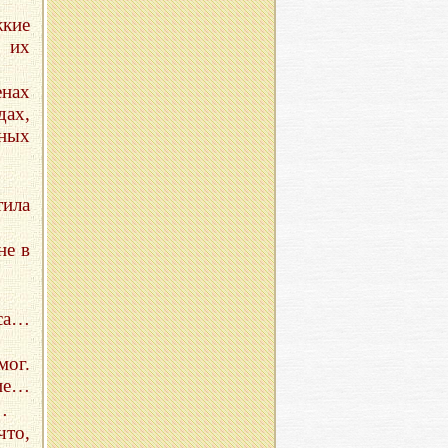
кие
 их
енах
дах,
тных
тила
не в
уса…
мог.
ние…
…
что,