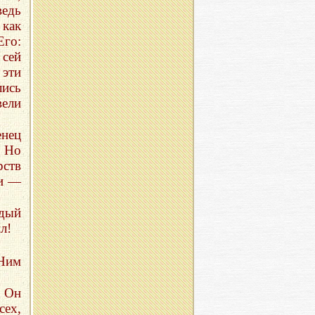
ведь
как
го:
 сей
 эти
ись
вели
енец
… Но
рств
жи —
ждый
л!
 Ним
И Он
сех,