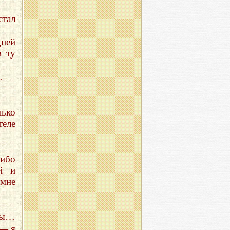
тал
дней
в ту
…
ько
теле
либо
й и
 мне
нны…
 — я