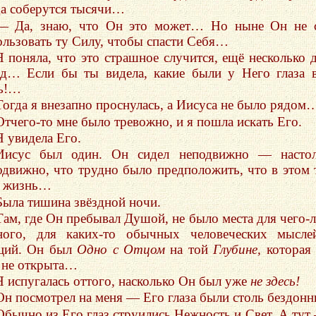
да соберутся тысячи…
— Да, знаю, что Он это может… Но ныне Он не с
ользовать ту Силу, чтобы спасти Себя…
Я поняла, что это страшное случится, ещё несколько 
ад… Если бы ты видела, какие были у Него глаза 
ь!…
Тогда я внезапно проснулась, а Иисуса не было рядом
Отчего-то мне было тревожно, и я пошла искать Его.
Я увидела Его.
Иисус был один. Он сидел неподвижно — настол
одвижно, что трудно было предположить, что в этом 
ь жизнь…
Была тишина звёздной ночи.
Там, где Он пребывал Душой, не было места для чего-
ного, для каких-то обычных человеческих мысле
ций. Он был
Одно с Отцом
на той
Глубине,
которая
 не открыта…
Я испугалась оттого, насколько Он был уже
не здесь!
Он посмотрел на меня — Его глаза были столь бездо
Обычно из Его глаз струились Нежность и Свет. А тут