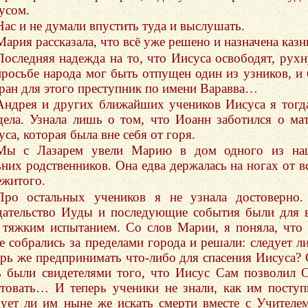
усом.
Нас и не думали впустить туда и выслушать.
Мария рассказала, что всё уже решено и назначена казн
Последняя надежда на то, что Иисуса освободят, рухн
просьбе народа мог быть отпущен один из узников, и
ран для этого преступник по имени Варавва…
Андрея и других ближайших учеников Иисуса я тогд
дела. Узнала лишь о том, что Иоанн заботился о ма
са, которая была вне себя от горя.
Мы с Лазарем увели Марию в дом одного из на
ьних родственников. Она едва держалась на ногах от в
ежитого.
Про остальных учеников я не узнала достоверно
дательство Иуды и последующие события были для 
 тяжким испытанием. Со слов Марии, я поняла, что
е собрались за пределами города и решали: следует л
ерь же предпринимать что-либо для спасения Иисуса?
ь были свидетелями того, что Иисус Сам позволил 
стовать… И теперь ученики не знали, как им поступ
дует ли им ныне же искать смерти вместе с Учител