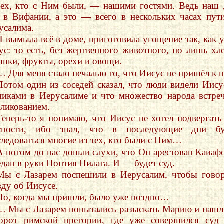
сех, кто с Ним были, — нашими гостями. Ведь наш
 в Вифании, а это — всего в нескольких часах пут
усалима.
Я вымыла всё в доме, приготовила угощение так, как 
ус: то есть, без жертвенного животного, но лишь хл
ёшки, фрукты, орехи и овощи.
… Для меня стало печалью то, что Иисус не пришёл к н
Потом один из соседей сказал, что люди видели Иису
никами в Иерусалиме и что множество народа встре
 ликованием.
Теперь-то я понимаю, что Иисус не хотел подвергать
сности, ибо знал, что в последующие дни бу
следоваться многие из тех, кто были с Ним…
А потом до нас дошли слухи, что Он арестован Каиаф
едан в руки Понтия Пилата. И — будет суд.
Мы с Лазарем поспешили в Иерусалим, чтобы гово
вду об Иисусе.
Но, когда мы пришли, было уже поздно…
… Мы с Лазарем попытались разыскать Марию и нашл
орот римской претории, где уже совершился суд