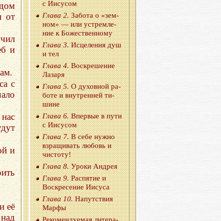
с Иису­сом
 дом
и от
Глава 2.
За­бо­та о «зем­
ном» — или устрем­ле­
ние к Бо­же­ствен­но­му
учил
Глава 3.
Ис­це­ле­ния душ
еб и
и тел
Глава 4.
Вос­кре­ше­ние
ам.
Ла­за­ря
са с
Глава 5.
О ду­хов­ной ра­
чало
бо­те и внут­рен­ней ти­
шине
 нас
Глава 6.
Впер­вые в пути
с Иису­сом
дут
Глава 7.
В себе нужно
взра­щи­вать лю­бовь и
ой и
чи­сто­ту!
Глава 8.
Уроки Ан­дрея
рить
Глава 9.
Рас­пя­тие и
Вос­кре­се­ние Иису­са
Глава 10.
На­пут­ствия
и её
Марфы
 над
Ре­ко­мен­ду­е­мая ли­те­ра­