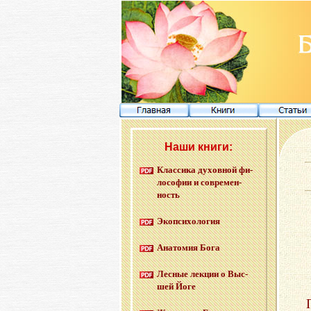
Наши книги:
Клас­си­ка ду­хов­ной фи­
ло­со­фии и со­вре­мен­
ность
Эко­пси­хо­ло­гия
Ана­то­мия Бога
Лес­ные лек­ции о Выс­
шей Йоге