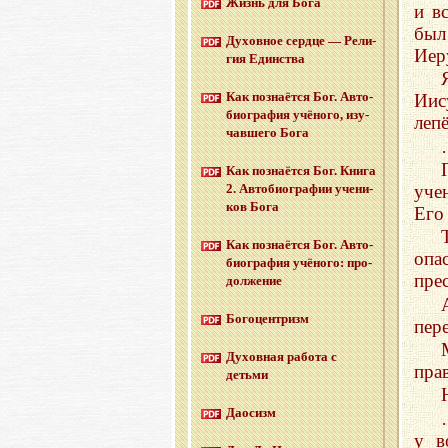
Жизнь для Бога
и в
был
Ду­хов­ное серд­це — Ре­ли­
Иер
гия Един­ства
Как по­зна­ёт­ся Бог. Ав­то­
Иис
био­гра­фия учё­но­го, изу­
леп
чав­ше­го Бога
Как по­зна­ёт­ся Бог. Книга
уче
2. Ав­то­био­гра­фии уче­ни­
ков Бога
Его
Как по­зна­ёт­ся Бог. Ав­то­
опа
био­гра­фия учё­но­го: про­
пре
дол­же­ние
Бо­го­цен­тризм
пер
Ду­хов­ная ра­бо­та с
пра
детьми
Дао­сизм
у в