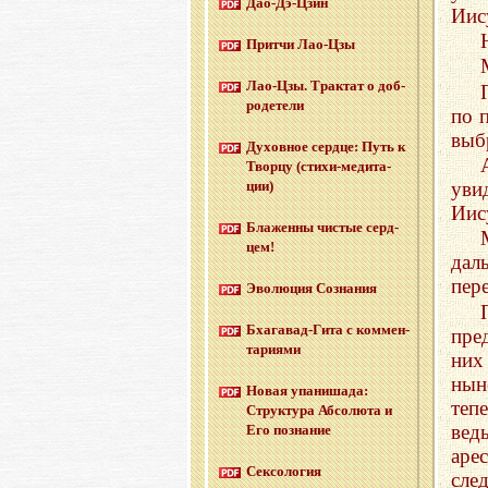
Дао-Дэ-Цзин
Иис
Прит­чи Лао-Цзы
Лао-Цзы. Трак­тат о доб­
ро­де­те­ли
по 
выб
Ду­хов­ное серд­це: Путь к
Твор­цу (сти­хи-ме­ди­та­
уви
ции)
Иису
Бла­жен­ны чи­стые серд­
цем!
дал
пер
Эво­лю­ция Со­зна­ния
Бха­га­вад-Ги­та с ком­мен­
пре
та­ри­я­ми
них
нын
Новая упа­ни­ша­да:
теп
Струк­ту­ра Аб­со­лю­та и
вед
Его по­зна­ние
аре
Сек­со­ло­гия
сле