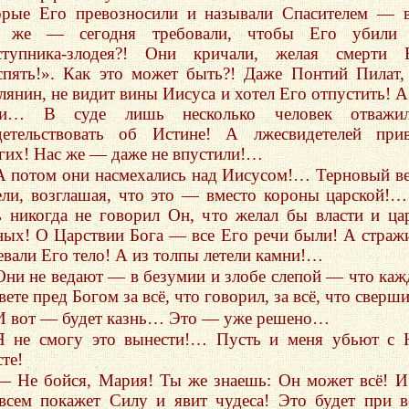
орые Его превозносили и называли Спасителем — 
 же — сегодня требовали, чтобы Его убили 
ступника-злодея?! Они кричали, желая смерти Е
спять!». Как это может быть?! Даже Понтий Пилат,
лянин, не видит вины Иисуса и хотел Его отпустить! А
и… В суде лишь несколько человек отважил
детельствовать об Истине! А лжесвидетелей при
гих! Нас же — даже не впустили!…
А потом они насмехались над Иисусом!… Терновый в
ели, возглашая, что это — вместо короны царской!
ь никогда не говорил Он, что желал бы власти и ца
ных! О Царствии Бога — все Его речи были! А стра
евали Его тело! А из толпы летели камни!…
Они не ведают — в безумии и злобе слепой — что ка
вете пред Богом за всё, что говорил, за всё, что сверши
И вот — будет казнь… Это — уже решено…
Я не смогу это вынести!… Пусть и меня убьют с
те!
— Не бойся, Мария! Ты же знаешь: Он может всё! 
всем покажет Силу и явит чудеса! Это будет при в