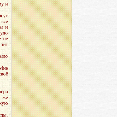
му и
исус
 все
лы и
чудо
е не
упит
было
 Мне
своё
ера
е же
кую
пы,