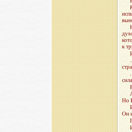
исп
вын
дух
кот
к т
стр
сил
Но 
Он 