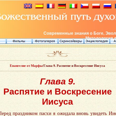
Современные знания о Боге, Эвол
Методология 
Евангелие от Марфы
/Глава 9. Распятие и Воскресение Иисуса
Глава 9.
Распятие и Воскресение
Иисуса
Перед праздником пасхи я ожидала вновь увидеть Ии