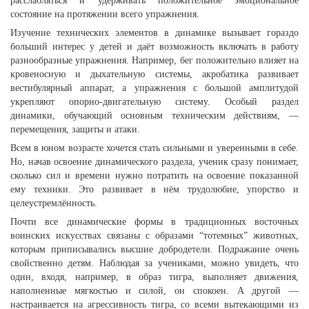
расслабляться и удерживать положительное эмоциональное
состояние на протяжении всего упражнения.
Изучение технических элементов в динамике вызывает гораздо
больший интерес у детей и даёт возможность включать в работу
разнообразные упражнения. Например, бег положительно влияет на
кровеносную и дыхательную системы, акробатика развивает
вестибулярный аппарат, а упражнения с большой амплитудой
укрепляют опорно-двигательную систему. Особый раздел
динамики, обучающий основным техническим действиям, —
перемещения, защиты и атаки.
Всем в юном возрасте хочется стать сильными и уверенными в себе.
Но, начав освоение динамического раздела, ученик сразу понимает,
сколько сил и времени нужно потратить на освоение показанной
ему техники. Это развивает в нём трудолюбие, упорство и
целеустремлённость.
Почти все динамические формы в традиционных восточных
воинских искусствах связаны с образами “тотемных” животных,
которым приписывались высшие добродетели. Подражание очень
свойственно детям. Наблюдая за учениками, можно увидеть, что
один, входя, например, в образ тигра, выполняет движения,
наполненные мягкостью и силой, он спокоен. А другой —
настраивается на агрессивность тигра, со всеми вытекающими из