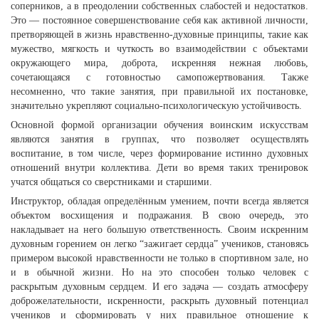
соперников, а в преодолении собственных слабостей и недостатков.
Это — постоянное совершенствование себя как активной личности,
претворяющей в жизнь нравственно-духовные принципы, такие как
мужество, мягкость и чуткость во взаимодействии с объектами
окружающего мира, доброта, искренняя нежная любовь,
сочетающаяся с готовностью самопожертвования. Также
несомненно, что такие занятия, при правильной их постановке,
значительно укрепляют социально-психологическую устойчивость.
Основной формой организации обучения воинским искусствам
являются занятия в группах, что позволяет осуществлять
воспитание, в том числе, через формирование истинно духовных
отношений внутри коллектива. Дети во время таких тренировок
учатся общаться со сверстниками и стaршими.
Инструктор, обладая определённым умением, почти всегда является
объектом восхищения и подражания. В свою очередь, это
накладывает на него большую ответственность. Своим искренним
духовным горением он легко “зажигает сердца” учеников, становясь
примером высокой нравственности не только в спортивном зале, но
и в обычной жизни. Но на это способен только человек с
раскрытым духовным сердцем. И его задача — создать атмосферу
доброжелательности, искренности, раскрыть духовный потенциал
учеников и сформировать у них правильное отношение к