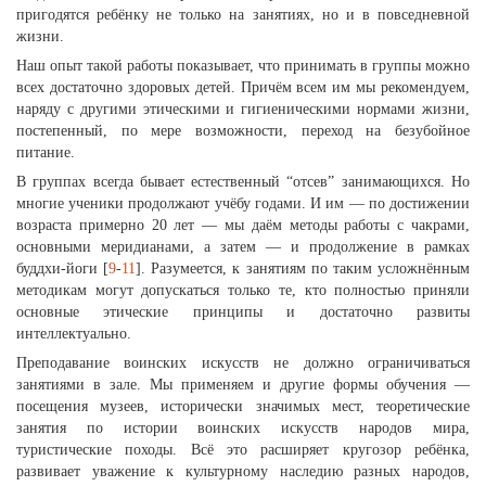
пригодятся ребёнку не только на занятиях, но и в повседневной
жизни.
Наш опыт такой работы показывает, что принимать в группы можно
всех достаточно здоровых детей. Причём всем им мы рекомендуем,
наряду с другими этическими и гигиеническими нормами жизни,
постепенный, по мере возможности, переход на безубойное
питание.
В группах всегда бывает естественный “отсев” занимающихся. Но
многие ученики продолжают учёбу годами. И им — по достижении
возраста примерно 20 лет — мы даём методы работы с чакрами,
основными меридианами, а затем — и продолжение в рамках
буддхи-йоги [
9
-
11
]. Разумеется, к занятиям по таким усложнённым
методикам могут допускаться только те, кто полностью приняли
основные этические принципы и достаточно развиты
интеллектуально.
Преподавание воинских искусств не должно ограничиваться
занятиями в зале. Мы применяем и другие формы обучения —
посещения музеев, исторически значимых мест, теоретические
занятия по истории воинских искусств народов мира,
туристические походы. Всё это расширяет кругозор ребёнка,
развивает уважение к культурному наследию разных народов,