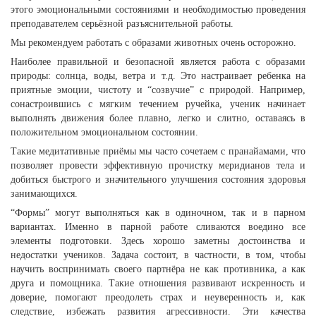
этого эмоциональными состояниями и необходимостью проведения
преподавателем серьёзной разъяснительной работы.
Мы рекомендуем работать с образами животных очень осторожно.
Наиболее правильной и безопасной является работа с образами
природы: солнца, воды, ветра и т.д. Это настраивает ребенка на
приятные эмоции, чистоту и “созвучие” с природой. Например,
сонастроившись с мягким течением ручейка, ученик начинает
выполнять движения более плавно, легко и слитно, оставаясь в
положительном эмоциональном состоянии.
Такие медитативные приёмы мы часто сочетаем с пранайамами, что
позволяет провести эффективную прочистку меридианов тела и
добиться быстрого и значительного улучшения состояния здоровья
занимающихся.
“Формы” могут выполняться как в одиночном, так и в парном
вариантах. Именно в парной работе сливаются воедино все
элементы подготовки. Здесь хорошо заметны достоинства и
недостатки учеников. Задача состоит, в частности, в том, чтобы
научить воспринимать своего партнёра не как противника, а как
друга и помощника. Такие отношения развивают искренность и
доверие, помогают преодолеть страх и неуверенность и, как
следствие, избежать развития агрессивности. Эти качества