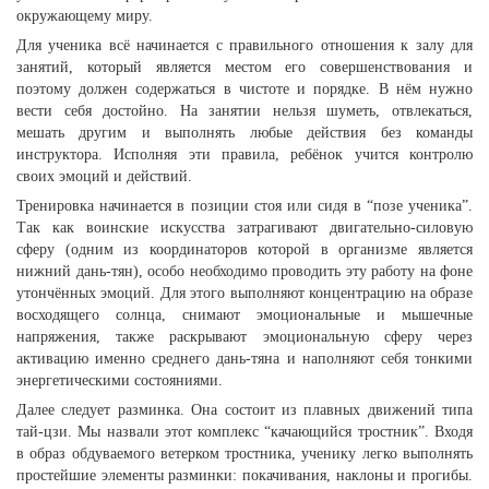
окружающему миру.
Для ученика всё начинается с правильного отношения к залу для
занятий, который является местом его совершенствования и
поэтому должен содержаться в чистоте и порядке. В нём нужно
вести себя достойно. На занятии нельзя шуметь, отвлекаться,
мешать другим и выполнять любые действия без команды
инструктора. Исполняя эти правила, ребёнок учится контролю
своих эмоций и действий.
Тренировка начинается в позиции стоя или сидя в “позе ученика”.
Так как воинские искусства затрагивают двигательно-силовую
сферу (одним из координаторов которой в организме является
нижний дань-тян), особо необходимо проводить эту работу на фоне
утончённых эмоций. Для этого выполняют концентрацию на образе
восходящего солнца, снимают эмоциональные и мышечные
напряжения, также раскрывают эмоциональную сферу через
активацию именно среднего дань-тяна и наполняют себя тонкими
энергетическими состояниями.
Далее следует разминка. Она состоит из плавных движений типа
тай-цзи. Мы назвали этот комплекс “качающийся тростник”. Входя
в образ обдуваемого ветерком тростника, ученику легко выполнять
простейшие элементы разминки: покачивания, наклоны и прогибы.