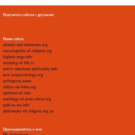
Поделитесь сайтом с друзьями!
Наши сайты
atlantis-and-atlanteans.org
encyclopedia-of-religion.org
highest-yoga.info
meaning-of-life.tv
native-american-spirituality.info
new-ecopsychology.org
pythagoras.name
sathya-sai-baba.org
spiritual-art.info
teachings-of-jesus-christ.org
path-to-tao.info
philosophy-of-religion.org.ua
Присоединяйтесь к нам
Instagram