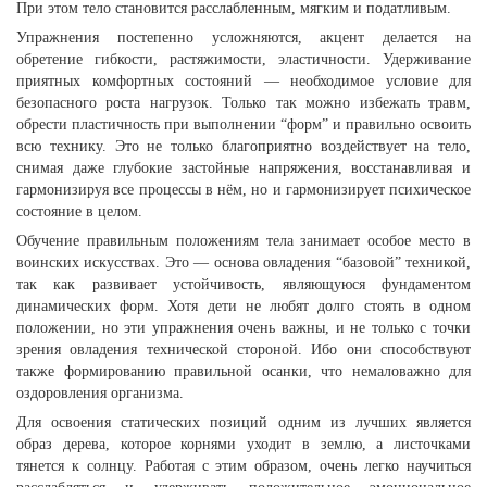
При этом тело становится расслабленным, мягким и податливым.
Упражнения постепенно усложняются, акцент делается на
обретение гибкости, растяжимости, эластичности. Удерживание
приятных комфортных состояний — необходимое условие для
безопасного роста нагрузок. Только так можно избежать травм,
обрести пластичность при выполнении “форм” и правильно освоить
всю технику. Это не только благоприятно воздействует на тело,
снимая даже глубокие застойные напряжения, восстанавливая и
гармонизируя все процессы в нём, но и гармонизирует психическое
состояние в целом.
Обучение правильным положениям тела занимает особое место в
воинских искусствах. Это — основа овладения “базовой” техникой,
так как развивает устойчивость, являющуюся фундаментом
динамических форм. Хотя дети не любят долго стоять в одном
положении, но эти упражнения очень важны, и не только с точки
зрения овладения технической стороной. Ибо они способствуют
также формированию правильной осанки, что немаловажно для
оздоровления организма.
Для освоения статических позиций одним из лучших является
образ дерева, которое корнями уходит в землю, а листочками
тянется к солнцу. Работая с этим образом, очень легко научиться