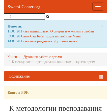
Swami-Center.org
Toggle
navigatio
×
Новости:
15.03.20
Глава пятнадцатая: О смерти и о жизни в любви
03.02.20
Сатья Саи Баба: Когда ты любишь Меня
14.01.20
Глава четырнадцатая: Духовная наука
Книги
Духовная работа с детьми
К методологии преподавания воинских искусств детям
Содержание
Книга в PDF
.
К методологии преподавания