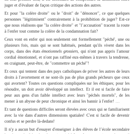
juger et d'évaluer de façon critique des actions des autres.
Et pour ''la colère droite'' ou le ''droit'' de ''dénoncer'', ce que quelques
personnes ''légitimisent'' contrairement à la prohibition de juger? Est-ce
que nous réalisons que ''la colère droite'' et ''l’accusation'' tracent la route
à l'enfer tout comme la colère de la condamnation fait?
Ceux vont en enfer qui non seulement ont formellement ''péché', une ou
plusieurs fois, mais qui se sont habitués, pendant qu'ils
vivent
dans les
corps, dans des états
émotionnels grossiers
, qui n'ont pas appris l'amour
cordial émotionnel, et n'ont pas raffiné eux-mêmes à travers la tendresse,
en craignant, peut-être, de ''commettre un péché''!
Et ceux qui tentent dans des pays catholiques de priver les autres de leurs
droits à l'avortement et ne sont-ils pas de plus grands pécheurs que ceux
qui avortent? Toutes ces questions compliquées sur les éthiques; pour les
résoudre, un doit avoir développé un intellect. Et il est si facile de faire
peur aux gens d'un faible intellect avec leurs ''péchés mortels'', de les
mener à un abysse de peur chronique et ainsi les bannir à l'enfer! …
Et tant de questions difficiles seront élevées avec ceux qui se familiarisent
avec la vie dans d'autres dimensions spatiales! C'est si facile de devenir
confus et se perdre là-dedans!
Il n'y a aucun but d'essayer d'enseigner à des élèves de l’école secondaire