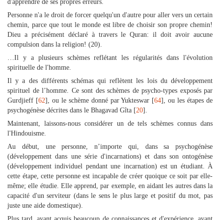
d'apprendre de ses propres erreurs.
Personne n'a le droit de forcer quelqu'un d'autre pour aller vers un certain
chemin, parce que tout le monde est libre de choisir son propre chemin!
Dieu a précisément déclaré à travers le Quran: il doit avoir aucune
compulsion dans la religion! (20).
…Il y a plusieurs schèmes reflétant les régularités dans l'évolution
spirituelle de l'homme.
Il y a des différents schémas qui reflètent les lois du développement
spirituel de l’homme. Ce sont des schèmes de psycho-types exposés par
Gurdjieff [
62
], ou le schème donné par Yukteswar [
64
], ou les étapes de
psychogénèse décrites dans le Bhagavad Gîta [
20
].
Maintenant, laissons-nous considérer un de tels schèmes connus dans
l'Hindouisme.
Au début, une personne, n’importe qui, dans sa psychogénèse
(développement dans une série d'incarnations) et dans son ontogénèse
(développement individuel pendant une incarnation) est un étudiant. À
cette étape, cette personne est incapable de créer quoique ce soit par elle-
même; elle étudie. Elle apprend, par exemple, en aidant les autres dans la
capacité d'un serviteur (dans le sens le plus large et positif du mot, pas
juste une aide domestique).
Plus tard, ayant acquis beaucoup de connaissances et d'expérience, ayant