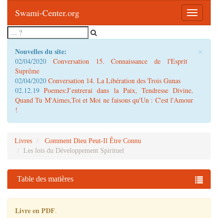
Swami-Center.org
Toggle
navigatio
×
Nouvelles du site:
02/04/2020
Conversation 15. Connaissance de l'Esprit
Suprême
02/04/2020
Conversation 14. La Libération des Trois Gunas
02.12.19
Poemes:J’entrerai dans la Paix, Tendresse Divine,
Quand Tu M'Aimes,Toi et Moi ne faisons qu'Un : C'est l'Amour
!
Livres
Comment Dieu Peut-Il Être Connu
Les lois du Développement Spirituel
Table des matières
Livre en PDF
.