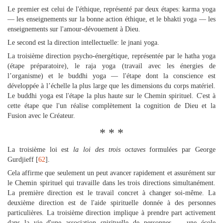
Le premier est celui de l'éthique, représenté par deux étapes: karma yoga
— les enseignements sur la bonne action éthique, et le bhakti yoga — les
enseignements sur l'amour-dévouement à Dieu.
Le second est la direction intellectuelle: le jnani yoga.
La troisième direction psycho-énergétique, représentée par le hatha yoga
(étape préparatoire), le raja yoga (travail avec les énergies de
l’organisme) et le buddhi yoga — l'étape dont la conscience est
développée à l’échelle la plus large que les dimensions du corps matériel.
Le buddhi yoga est l'étape la plus haute sur le Chemin spirituel. C'est à
cette étape que l'un réalise complètement la cognition de Dieu et la
Fusion avec le Créateur.
* * *
La troisième loi est
la loi des trois octaves
formulées par George
Gurdjieff [
62
].
Cela affirme que seulement un peut avancer rapidement et assurément sur
le Chemin spirituel qui travaille dans les trois directions simultanément.
La première direction est le travail concret à changer soi-même. La
deuxième direction est de l'aide spirituelle donnée à des personnes
particulières. La troisième direction implique à prendre part activement
dans la vie d'une association spirituelle de personnes — une école