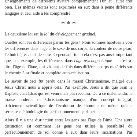
Enseignements de différents Avatars complémentent l'un et l'autre très
bien. Les mêmes vérités sont exprimées en eux dans à peine différents
langages et ceci aide à les comprendre.
* * *
La deuxième loi est la
loi
du
développement graduel
.
Quelles sont les différences parmi les gens? Nous sommes habitués à voir
les différences dans l'âge et le sexe de nos corps, la couleur de notre peau,
l'ethnicité, et ainsi de suite. Cependant, tout cela n'est pas aussi important
que, par exemple, les différences dans
l'âge psychogénétique
— c’est-à-
dire l'âge de l'âme, qui vit tant de fois dans différent corps matériels sur
le chemin à sa finale et complète auto-réalisation.
Le savoir de ceci fut perdu dans le massif Christianisme, malgré que
Jésus Christ nous a appris cela. Par exemple, Jésus a dit que Jean le
Baptiste était Élias qui est venu mais pas reconnu. Dû à ce malentendu, la
masse moderne du Christianisme manque d'un concept intégral,
strictement scientifique de l'évolution de l'homme de même qu'une
sérieuse méthodologie du perfectionnement spirituel.
Alors il y a une distinction entre les gens par l'âge de l'âme. Une autre
distinction est comment les gens ont utilisé la possibilité du
perfectionnement de soi donné à eux dans leurs incarnations. Par