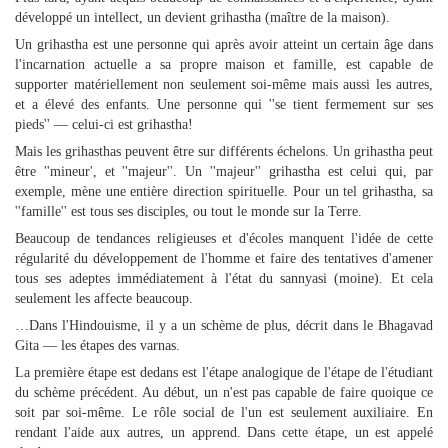
développé un intellect, un devient grihastha (maître de la maison).
Un grihastha est une personne qui après avoir atteint un certain âge dans
l'incarnation actuelle a sa propre maison et famille, est capable de
supporter matériellement non seulement soi-même mais aussi les autres,
et a élevé des enfants. Une personne qui ''se tient fermement sur ses
pieds'' — celui-ci est grihastha!
Mais les grihasthas peuvent être sur différents échelons. Un grihastha peut
être ''mineur', et ''majeur''. Un ''majeur'' grihastha est celui qui, par
exemple, mène une entière direction spirituelle. Pour un tel grihastha, sa
''famille'' est tous ses disciples, ou tout le monde sur la Terre.
Beaucoup de tendances religieuses et d'écoles manquent l'idée de cette
régularité du développement de l'homme et faire des tentatives d'amener
tous ses adeptes immédiatement à l'état du sannyasi (moine). Et cela
seulement les affecte beaucoup.
…Dans l'Hindouisme, il y a un schème de plus, décrit dans le Bhagavad
Gita — les étapes des varnas.
La première étape est dedans est l'étape analogique de l'étape de l'étudiant
du schème précédent. Au début, un n'est pas capable de faire quoique ce
soit par soi-même. Le rôle social de l'un est seulement auxiliaire. En
rendant l'aide aux autres, un apprend. Dans cette étape, un est appelé