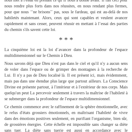
nous met à l'essai en prenant ce qu’Il nous a donné avant. Il fait ceci pour
nous rendre plus forts dans nos réussites, en nous rendant plus fermes,
pour que nous ‘‘ne brisons’’ pas, sous le fardeau, qui est au-delà de nos
habiletés maintenant. Alors, ceux qui sont capables et veulent avancer
rapidement et sans cesser, peuvent réussir en mettant à l’essai des parties
du chemin s'ils savent cette loi.
* * *
La cinquième loi est la loi d’avancer dans la profondeur de l'espace
multidimensionnel sur le Chemin à Dieu.
Nous savons déjà que Dieu n'est pas dans le ciel et qu'il n'y a aucun sens
de voler dans l'espace ou de grimper des montagnes à la recherche de
Lui. Il n'y a pas de Dieu localisé là. Il est présent ici, mais évidemment,
mais pas dans une étendue plus large que partout ailleurs. La Conscience
Divine est présente partout, à l'intérieur et à l'extérieur de nos corps. Mais
quelqu'un peut La percevoir seulement à travers la maîtrise de l'habileté à
se submerger dans la profondeur de l'espace multidimensionnel.
Ce chemin commence avec le raffinement de la sphère émotionnelle, avec
le refus d'états grossiers émotionnels, en maîtrisant l'habileté de vivre
dans des émotions positives seulement, en purifiant l'organisme, bien sûr,
de grossières énergies. Cette échelle est impossible sans changer sa diète
sans tuer. La diète sans tuerie est aussi en accordance avec le