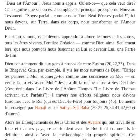
''Dieu est l'Amour'', Jésus nous a appris. Qu'est-ce— que cela veut dire?
Cela signifie que si l'on est à compléter le principal précepte du Nouveau
Testament: ''Soyez parfaits comme notre Tout-Béni Père est parfait!'', ici
nous devons, sur Terre, dans ces corps, nous transformer en l'Amour
Divin.
En d'autres mots, nous devons apprendre à aimer les unes et les autres,
tous les êtres vivants, l'entière Création — comme Dieu aime. Seulement
lors, que nous pouvons nous fusionner en Lui et devenir Lui, une Partie
de Lui.
Dieu constamment dit aux gens à propos de cette Fusion (20,22,25). Dans
le Bhagavad Gita, par exemple, il y a les mots suivants de Dieu: ''Dirige
tes pensées à Moi, submerge-toi comme une conscience en Moi — en
vérité là, tu vivras en Moi!" Jésus a dit la même chose à Ses Disciples
(c'est écrit dans Le Livre de l'Apôtre Thomas “Le Livre de Thomas
écrivant aux Parfaits”): à travers nos efforts religieux nous devons
fusionner avec le Roi (qui est Dieu-le-Père) pour toujours (46). Le même
fut enseigné par
Babaji
et par
Sathya Sai Baba
(20-22,25,34,41,42,60 et
d'autres).
Alors les Enseignements de Jésus Christ et des
Avatars
qui ont travaillé en
Inde et d'autres pays, se confondent avec le But final comme Ils le
définirent ainsi qu’avec la méthodologie du progrès spirituel. Ces