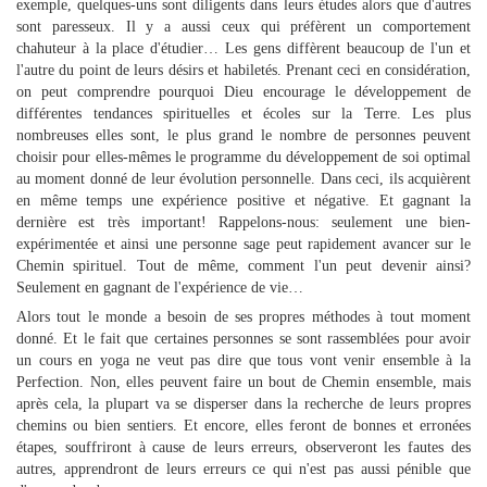
exemple, quelques-uns sont diligents dans leurs études alors que d'autres
sont paresseux. Il y a aussi ceux qui préfèrent un comportement
chahuteur à la place d'étudier… Les gens diffèrent beaucoup de l'un et
l'autre du point de leurs désirs et habiletés. Prenant ceci en considération,
on peut comprendre pourquoi Dieu encourage le développement de
différentes tendances spirituelles et écoles sur la Terre. Les plus
nombreuses elles sont, le plus grand le nombre de personnes peuvent
choisir pour elles-mêmes le programme du développement de soi optimal
au moment donné de leur évolution personnelle. Dans ceci, ils acquièrent
en même temps une expérience positive et négative. Et gagnant la
dernière est très important! Rappelons-nous: seulement une bien-
expérimentée et ainsi une personne sage peut rapidement avancer sur le
Chemin spirituel. Tout de même, comment l'un peut devenir ainsi?
Seulement en gagnant de l'expérience de vie…
Alors tout le monde a besoin de ses propres méthodes à tout moment
donné. Et le fait que certaines personnes se sont rassemblées pour avoir
un cours en yoga ne veut pas dire que tous vont venir ensemble à la
Perfection. Non, elles peuvent faire un bout de Chemin ensemble, mais
après cela, la plupart va se disperser dans la recherche de leurs propres
chemins ou bien sentiers. Et encore, elles feront de bonnes et erronées
étapes, souffriront à cause de leurs erreurs, observeront les fautes des
autres, apprendront de leurs erreurs ce qui n'est pas aussi pénible que