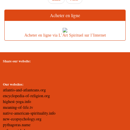
Acheter en ligne
Acheter en ligne via L’Art Spirituel sur l’Internet
Share our website:
Our websites:
atlantis-and-atlanteans.org
encyclopedia-of-religion.org
highest-yoga.info
meaning-of-life.tv
native-american-spirituality.info
new-ecopsychology.org
pythagoras.name