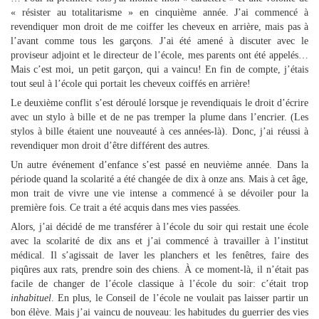
« résister au totalitarisme » en cinquième année. J’ai commencé à
revendiquer mon droit de me coiffer les cheveux en arrière, mais pas à
l’avant comme tous les garçons. J’ai été amené à discuter avec le
proviseur adjoint et le directeur de l’école, mes parents ont été appelés…
Mais c’est moi, un petit garçon, qui a vaincu! En fin de compte, j’étais
tout seul à l’école qui portait les cheveux coiffés en arrière!
Le deuxième conflit s’est déroulé lorsque je revendiquais le droit d’écrire
avec un stylo à bille et de ne pas tremper la plume dans l’encrier. (Les
stylos à bille étaient une nouveauté à ces années-là). Donc, j’ai réussi à
revendiquer mon droit d’être différent des autres.
Un autre événement d’enfance s’est passé en neuvième année. Dans la
période quand la scolarité a été changée de dix à onze ans. Mais à cet âge,
mon trait de vivre une vie intense a commencé à se dévoiler pour la
première fois. Ce trait a été acquis dans mes vies passées.
Alors, j’ai décidé de me transférer à l’école du soir qui restait une école
avec la scolarité de dix ans et j’ai commencé à travailler à l’institut
médical. Il s’agissait de laver les planchers et les fenêtres, faire des
piqûres aux rats, prendre soin des chiens. À ce moment-là, il n’était pas
facile de changer de l’école classique à l’école du soir: c’était trop
inhabituel
. En plus, le Conseil de l’école ne voulait pas laisser partir un
bon élève. Mais j’ai vaincu de nouveau: les habitudes du guerrier des vies