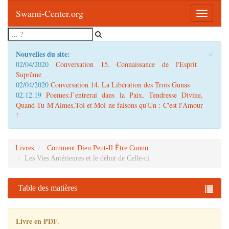
Swami-Center.org
Toggle
navigatio
×
Nouvelles du site:
02/04/2020
Conversation 15. Connaissance de l'Esprit
Suprême
02/04/2020
Conversation 14. La Libération des Trois Gunas
02.12.19
Poemes:J’entrerai dans la Paix, Tendresse Divine,
Quand Tu M'Aimes,Toi et Moi ne faisons qu'Un : C'est l'Amour
!
Livres
Comment Dieu Peut-Il Être Connu
Les Vies Antérieures et le début de Celle-ci
Table des matières
Livre en PDF
.