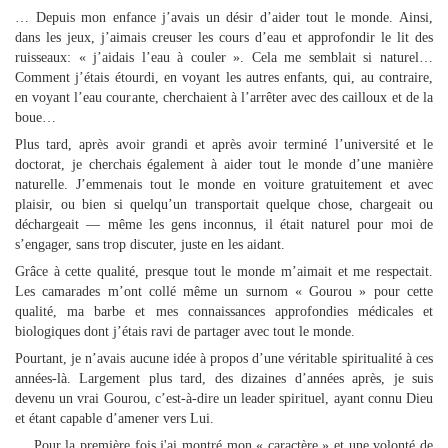
… Depuis mon enfance j’avais un désir d’aider tout le monde. Ainsi,
dans les jeux, j’aimais creuser les cours d’eau et approfondir le lit des
ruisseaux: « j’aidais l’eau à couler ». Cela me semblait si naturel…
Comment j’étais étourdi, en voyant les autres enfants, qui, au contraire,
en voyant l’eau courante, cherchaient à l’arrêter avec des cailloux et de la
boue…
Plus tard, après avoir grandi et après avoir terminé l’université et le
doctorat, je cherchais également à aider tout le monde d’une manière
naturelle. J’emmenais tout le monde en voiture gratuitement et avec
plaisir, ou bien si quelqu’un transportait quelque chose, chargeait ou
déchargeait — même les gens inconnus, il était naturel pour moi de
s’engager, sans trop discuter, juste en les aidant.
Grâce à cette qualité, presque tout le monde m’aimait et me respectait.
Les camarades m’ont collé même un surnom « Gourou » pour cette
qualité, ma barbe et mes connaissances approfondies médicales et
biologiques dont j’étais ravi de partager avec tout le monde.
Pourtant, je n’avais aucune idée à propos d’une véritable spiritualité à ces
années-là. Largement plus tard, des dizaines d’années après, je suis
devenu un vrai Gourou, c’est-à-dire un leader spirituel, ayant connu Dieu
et étant capable d’amener vers Lui.
… Pour la première fois j'ai montré mon « caractère » et une volonté de