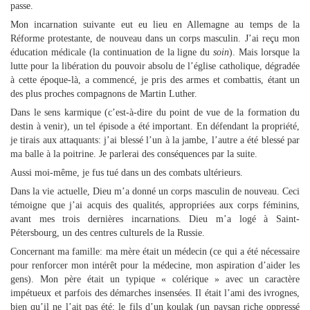
passe.
Mon incarnation suivante eut eu lieu en Allemagne au temps de la
Réforme protestante, de nouveau dans un corps masculin. J’ai reçu mon
éducation médicale (la continuation de la ligne du
soin
). Mais lorsque la
lutte pour la libération du pouvoir absolu de l’église catholique, dégradée
à cette époque-là, a commencé, je pris des armes et combattis, étant un
des plus proches compagnons de Martin Luther.
Dans le sens karmique (c’est-à-dire du point de vue de la formation du
destin à venir), un tel épisode a été important. En défendant la propriété,
je tirais aux attaquants: j’ai blessé l’un à la jambe, l’autre a été blessé par
ma balle à la poitrine. Je parlerai des conséquences par la suite.
Aussi moi-même, je fus tué dans un des combats ultérieurs.
Dans la vie actuelle, Dieu m’a donné un corps masculin de nouveau. Ceci
témoigne que j’ai acquis des qualités, appropriées aux corps féminins,
avant mes trois dernières incarnations. Dieu m’a logé à Saint-
Pétersbourg, un des centres culturels de la Russie.
Concernant ma famille: ma mère était un médecin (ce qui a été nécessaire
pour renforcer mon intérêt pour la médecine, mon aspiration d’aider les
gens). Mon père était un typique « colérique » avec un caractère
impétueux et parfois des démarches insensées. Il était l’ami des ivrognes,
bien qu’il ne l’ait pas été; le fils d’un koulak (un paysan riche oppressé