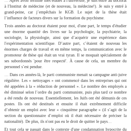
… Après avoir terminé mes études à l'université, je suis entré au doctorat
à l'Institut de médecine (et de nouveau, la médecine!). Je suis y entré à
grand-peine, car j’empêchais le KGB. Le sujet de la thèse était
l’influence de facteurs divers sur la formation du psychisme.
Trois années au doctorat étaient pour moi, d'une part, le temps d'étudier
une énorme quantité des livres sur la psychologie, la psychiatrie, la
sociologie, la physiologie, ainsi que d’acquérir une expérience dans
l'expérimentation scientifique. D’autre part, c’étaient de nouveau les
énormes charges de travail et en même temps, la communication avec le
promoteur de thèse qui était un vrai tyran. Il se moquait spécialement de
ses subordonnés 'pour être respecté'. À cause de cela, un membre du
personnel s’est pendue.
… Dans ces années-là, le parti communiste menait sa campagne anti-juive
régulière. Les « nettoyages » ont commencé dans les entreprises qui ont
été appelées à la « réduction de personnel ». Le nombre des employés a
été diminué selon l’ordre du parti communiste, puis plus tard ce nombre
a été rendu de nouveau. Essentiellement, les Juifs ont été démunis de ces
postes. Ils ont été destitués et ensuite il était extrêmement difficile
d’obtenir un emploi avec leur « cinquième paragraphe » (il s’agit de la
section du questionnaire d’emploi où il était nécessaire de préciser la
nationalité). De plus, ils n'ont pas eu le droit de quitter le pays…
Et tout cela se passait dans le contexte d'une condamnation hypocrite du