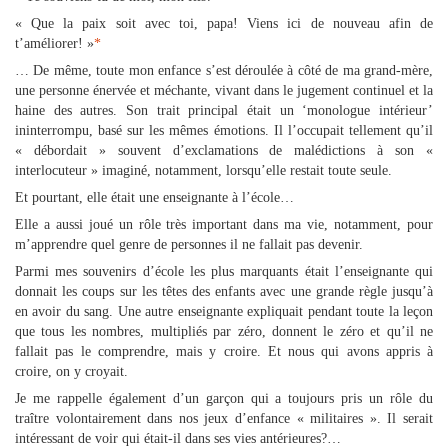
« Que la paix soit avec toi, papa! Viens ici de nouveau afin de
t’améliorer! »
*
… De même, toute mon enfance s’est déroulée à côté de ma grand-mère,
une personne énervée et méchante, vivant dans le jugement continuel et la
haine des autres. Son trait principal était un ‘monologue intérieur’
ininterrompu, basé sur les mêmes émotions. Il l’occupait tellement qu’il
« débordait » souvent d’exclamations de malédictions à son «
interlocuteur » imaginé, notamment, lorsqu’elle restait toute seule.
Et pourtant, elle était une enseignante à l’école…
Elle a aussi joué un rôle très important dans ma vie, notamment, pour
m’apprendre quel genre de personnes il ne fallait pas devenir.
Parmi mes souvenirs d’école les plus marquants était l’enseignante qui
donnait les coups sur les têtes des enfants avec une grande règle jusqu’à
en avoir du sang. Une autre enseignante expliquait pendant toute la leçon
que tous les nombres, multipliés par zéro, donnent le zéro et qu’il ne
fallait pas le comprendre, mais y croire. Et nous qui avons appris à
croire, on y croyait.
Je me rappelle également d’un garçon qui a toujours pris un rôle du
traître volontairement dans nos jeux d’enfance « militaires ». Il serait
intéressant de voir qui était-il dans ses vies antérieures?…