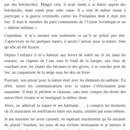
par des bolcheviks). Malgré cela, il avait tendu à se battre auprès des
bolcheviks, étant rejeté pour cette cause. Il a tout de même réussi à
participer à la guerre criminelle contre les Finlandais dont il était très
fier. Il était le membre du parti communiste de l’Union Soviétique et un
« athéiste militant ».
Cependant, il m’a montré non seulement ce qu’il
ne fallait pas être
.
J’apercevais en lui quelques lueurs, à savoir l’amour pour la nature, bien
qu’elle ait été bizarre.
Depuis l’enfance il m’a habitué aux levers de soleil sur le lac dans les
roseaux; au clapotis de l’eau sous le fond de la barque; aux feux de
couchant avec les chants des bécasses et des grives; à se coucher près du
feu; au craquement de la neige sous les skis en hiver.
Pourtant, son amour pour la nature était avec les éléments du sadisme. En
effet, toutes les communications avec la nature s’effectuaient pour
assassiner. Il était le pêcheur et chasseur, sans tenir compte des droits des
autres êtres vivants et m’enseignait la même chose.
Alors, on admirait la nature et ses habitants… , y compris les moments
où ils mouraient en souffrances entre nos mains, mutilés par nous-mêmes.
Je me souviens les avoir caressés, en espérant sincèrement qu’ils auraient
du plaisir! Soudain, les yeux de ma victime ternissaient et je mettais le