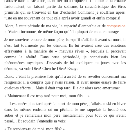
cadavre dans le sac à dos, étant fier du « trophée ». L’amour et la cruauté
fusionnaient, en faisant partie du sadisme, la caractéristique des êtres
primitifs qui se trouvent en bas d’échelle! Comment je souffrais après,
juste en me souvenant de tout cela après avoir grandi et enfin compris!
Alors, à cette période de ma vie, la capacité d’empathie et de
compassion
m’étaient inconnue, de même façon qu’à la plupart de mon entourage.
Je me souviens encore de mon père, lorsqu’il s'affaiblit avant sa mort, il
s’est fait tourmenté par les démons. Ils lui avaient créé des émotions
effrayantes à la manière de « mauvais rêves », lesquels il percevait
comme la réalité. Dans cette période-là, je connaissais bien les
phénomènes mystiques. J'essayais de lui expliquer: tu joues avec les
démons, va voir Dieu! Cherche Dieu! Essaye!
Donc, c’était la première fois qu’il a arrêté de se révolter concernant ma
religiosité: il a compris que j’avais raison. Il avait même essayé de faire
quelques efforts… Mais il était trop tard. Il a dit alors avec amertume:
« Maintenant il est trop tard pour moi, mon fils… »
… Les années plus tard après la mort de mon père, j’allais au ski en hiver
dans les mêmes endroits où on pêchait. Je me rappelais la beauté des
aubes et je remerciais mon père mentalement pour tout ce qui s'était
passé… Et soudain j’entendis sa voix:
« Te souviens-tu de moi, mon fils? »