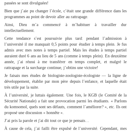
passées se sont divulguées!
Bien que j’aie pu changer l’école, c’était une grande différence dans les
programmes au point de devoir aller au rattrapage.
Ainsi, Dieu m’a commencé à m’habituer à travailler dur
intellectuellement.
Cette tendance s’est poursuivie plus tard: pendant l’admission à
l’université il me manquait 0,5 points pour étudier à temps plein. Je fus
admis avec mes notes à temps partiel. Mais les études à temps partiel
auraient duré 6 ans au lieu de 5 ans (comme à temps plein). En deuxième
année, j’ai réussi à me transférer en temps complet, et malgré le
rattrapage et la surcharge continue, j’obtins une victoire!
Je faisais mes études de biologiste-zoologiste-écologiste — la ligne de
développement, établie par mon père depuis l’enfance, et laquelle était
très utile par la suite.
À l’université, je luttais également. Une fois, le KGB (le Comité de la
Sécurité Nationale) a fait une provocation parmi les étudiants. « Parlons
du komsomol, quels sont ses défauts, comment l’améliorer? », etc. Ils ont
proposé une discussion « honnête ».
J’ai pris la parole et j'ai dit tout ce que je pensais…
À cause de cela, j’ai failli être expulsé de l’université. Cependant, mes