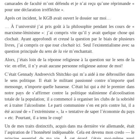
camarades de faculté m’ont défendu et je n’ai reçu qu’une réprimande «
pour une déclaration irréfléchie ».
Après cet incident, le KGB avait ouvert le dossier sur moi…
… À l’université j’ai pris goût à la philosophie pendant les cours de «
marxisme-léninisme »: j’ai compris vite qu’il y avait quelque chose qui
clochait. Ayant approfondi et creusé la question par le biais de plusieurs
livres, j’ai compris ce que
tout clochait
ici. Seul l'existentialisme avec sa
question principale du
sens de la vie
m’enchantait.
Alors, j’étais loin de la réponse religieuse à la question sur le sens de la
vie: en effet, il n’y avait aucune personne religieuse autour de moi!
C’était Gennady Andreevich Shitchko qui m’a aidé à me débrouiller dans
le sens politique. Il était le militant passionné contre n'importe quel
mensonge, n'importe quelle bassesse. C'était lui qui a été le premier dans
notre pays de s’affirmer contre la politique stalinienne d'alcoolisation
totale de la population; il a commencé à organiser les clubs de la sobriété
et à traiter l'alcoolisme. Le parti communiste s’en est pris contre lui, il a
été accusé de « l’extrémisme », la « tentative de saper l’économie du pays
» etc. Pourtant, il a tenu le coup!
Un de mes traits distinctifs, acquis dans ma dernière vie allemande, était
l’aspiration de l’honnêteté indépassable. Cela est devenu mon credo — le
principe essentiel de ma vie. À cet égard, j'étais moi-même aussi