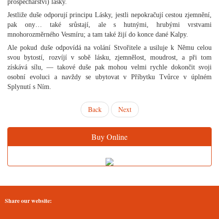
prospěchářství) lásky.
Jestliže duše odporují principu Lásky, jestli nepokračují cestou zjemnění,
pak ony… také srůstají, ale s hutnými, hrubými vrstvami
mnohorozměrného Vesmíru; a tam také žijí do konce dané Kalpy.
Ale pokud duše odpovídá na volání Stvořitele a usiluje k Němu celou
svou bytostí, rozvíjí v sobě lásku, zjemnělost, moudrost, a při tom
získává sílu, — takové duše pak mohou velmi rychle dokončit svoji
osobní evoluci a navždy se ubytovat v Příbytku Tvůrce v úplném
Splynutí s Ním.
Back
Next
Buy Online
Share our website: