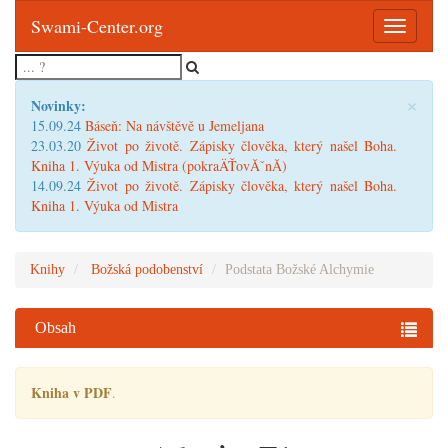
Swami-Center.org
Toggle
navigatio
×
Novinky:
15.09.24
Báseň: Na návštěvě u Jemeljana
23.03.20
Život po životě. Zápisky člověka, který našel Boha.
Kniha 1. Výuka od Mistra (pokraÄŤovĂˇnĂ­)
14.09.24
Život po životě. Zápisky člověka, který našel Boha.
Kniha 1. Výuka od Mistra
Knihy
Božská podobenství
Podstata Božské Alchymie
Obsah
Kniha v PDF
.