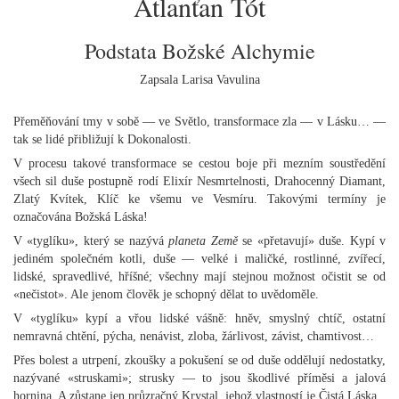
Atlanťan Tót
Podstata Božské Alchymie
Zapsala Larisa Vavulina
Přeměňování tmy v sobě — ve Světlo, transformace zla — v Lásku… —
tak se lidé přibližují k Dokonalosti.
V procesu takové transformace se cestou boje při mezním soustředění
všech sil duše postupně rodí Elixír Nesmrtelnosti, Drahocenný Diamant,
Zlatý Kvítek, Klíč ke všemu ve Vesmíru. Takovými termíny je
označována Božská Láska!
V «tyglíku», který se nazývá
planeta Země
se «přetavují» duše. Kypí v
jediném společném kotli, duše — velké i maličké, rostlinné, zvířecí,
lidské, spravedlivé, hříšné; všechny mají stejnou možnost očistit se od
«nečistot». Ale jenom člověk je schopný dělat to uvědoměle.
V «tyglíku» kypí a vřou lidské vášně: hněv, smyslný chtíč, ostatní
nemravná chtění, pýcha, nenávist, zloba, žárlivost, závist, chamtivost…
Přes bolest a utrpení, zkoušky a pokušení se od duše oddělují nedostatky,
nazývané «struskami»; strusky — to jsou škodlivé příměsi a jalová
hornina. A zůstane jen průzračný Krystal, jehož vlastností je Čistá Láska.