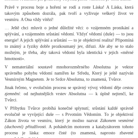
Právě v procesu boje a hoření se rodí a roste Láska! A Láska, která
takovým způsobem dozrála, pak tvoří a vyživuje veškerý život ve
vesmíru. A Ona vždy vítězí!
… Ještě chci mluvit o jedné důležité věci: o vzájemném pronikání a
splývání, a vzájemném srůstání vědomí. Vždyť vědomí (duše) — to jsou
energie! A jejich splývání a srůstání — to je objektivní realita! Připomíná
to známý a fyziky dobře prozkoumaný jev, difuzi. Ale aby se to stalo
možným, je třeba, aby taková vědomí byla identická v jejich «měrné
hmotnosti».
V nemateriální soustavě mnohorozměrného Absolutna je vektor
správného pohybu vědomí namířen ke Středu, Který je ještě nazýván
Vesmírným Magnetem. Je to Srdce Absolutna, to znamená, Tvůrce.
Jinak řečeno, v evolučním procesu se správný vývoj vědomí děje
cestou
zjemnění:
od nejhutnějších vrstev Absolutna — k úplně nejtenčí, ke
Tvůrci.
V Příbytku Tvůrce probíhá konečné splynutí; srůstání každé správně
evolučně se vyvíjející duše — s Prvotním Vědomím. To je objektivní
Zákon života ve vesmíru, který je možno nazvat
Zákonem vesmírné
(duchovní) přitažlivosti.
A poháněcím motorem a katalyzátorem tohoto
procesu je láska: emoce čisté (to znamená, naprosto zbavené