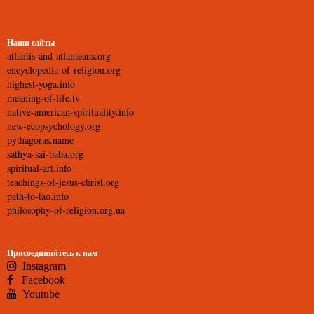
Наши сайты
atlantis-and-atlanteans.org
encyclopedia-of-religion.org
highest-yoga.info
meaning-of-life.tv
native-american-spirituality.info
new-ecopsychology.org
pythagoras.name
sathya-sai-baba.org
spiritual-art.info
teachings-of-jesus-christ.org
path-to-tao.info
philosophy-of-religion.org.ua
Присоединяйтесь к нам
Instagram
Facebook
Youtube