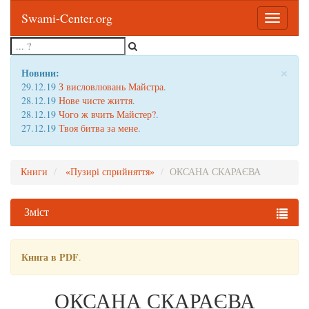
Swami-Center.org
Toggle
navigatio
×
Новини:
29.12.19
З висловлювань Майстра
.
28.12.19
Нове чисте життя
.
28.12.19
Чого ж вчить Майстер?
.
27.12.19
Твоя битва за мене
.
Книги
«Пузирі сприйняття»
ОКСАНА СКАРАЄВА
Зміст
Книга в PDF
.
ОКСАНА СКАРАЄВА