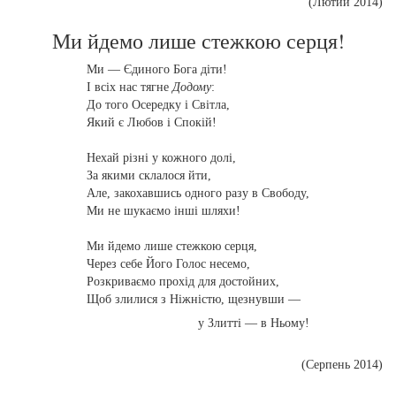
(Лютий 2014)
Ми йдемо лише стежкою серця!
Ми — Єдиного Бога діти!
І всіх нас тягне
Додому
:
До того Осередку і Світла,
Який є Любов і Спокій!
Нехай різні у кожного долі,
За якими склалося йти,
Але, закохавшись одного разу в Свободу,
Ми не шукаємо інші шляхи!
Ми йдемо лише стежкою серця,
Через себе Його Голос несемо,
Розкриваємо прохід для достойних,
Щоб злилися з Ніжністю, щезнувши —
у Злитті — в Ньому!
(Серпень 2014)