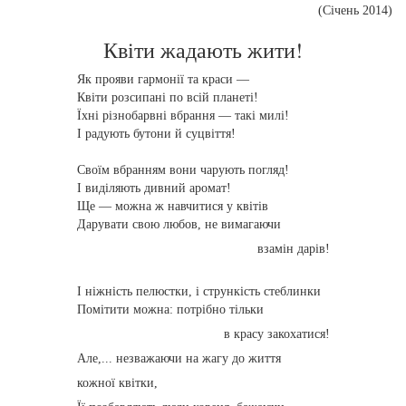
(Січень 2014)
Квіти жадають жити!
Як прояви гармонії та краси —
Квіти розсипані по всій планеті!
Їхні різнобарвні вбрання — такі милі!
І радують бутони й суцвіття!
Своїм вбранням вони чарують погляд!
І виділяють дивний аромат!
Ще — можна ж навчитися у квітів
Дарувати свою любов, не вимагаючи
взамін дарів!
І ніжність пелюстки, і стрункість стеблинки
Помітити можна: потрібно тільки
в красу закохатися!
Але,... незважаючи на жагу до життя
кожної квітки,