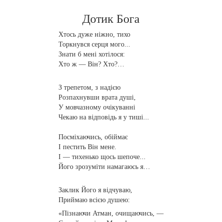
Дотик Бога
Хтось дуже ніжно, тихо
Торкнувся серця мого...
Знати б мені хотілося:
Хто ж — Він? Хто?…
З трепетом, з надією
Розпахнувши врата душі,
У мовчазному очікуванні
Чекаю на відповідь я у тиші...
Посміхаючись, обіймає
І пестить Він мене.
І — тихенько щось шепоче...
Його зрозуміти намагаюсь я…
Заклик Його я відчуваю,
Приймаю всією душею:
«Пізнаючи Атман, очищаючись, —