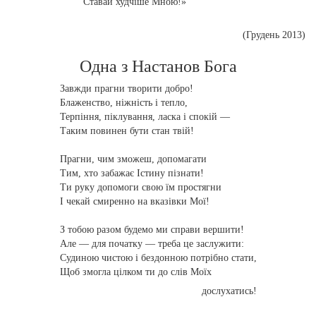
Ставай худчіше Мною!»
(Грудень 2013)
Одна з Настанов Бога
Завжди прагни творити добро!
Блаженство, ніжність і тепло,
Терпіння, піклування, ласка і спокій —
Таким повинен бути стан твій!
Прагни, чим зможеш, допомагати
Тим, хто забажає Істину пізнати!
Ти руку допомоги свою їм простягни
І чекай смиренно на вказівки Мої!
З тобою разом будемо ми справи вершити!
Але — для початку — треба це заслужити:
Судиною чистою і бездонною потрібно стати,
Щоб змогла цілком ти до слів Моїх
дослухатись!