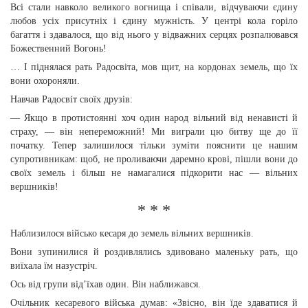
Всі стали навколо великого вогнища і співали, відчуваючи єдину
любов усіх присутніх і єдину мужність. У центрі кола горіло
багаття і здавалося, що від нього у відважних серцях розпалювався
Божественний Вогонь!
… І піднялася рать Радосвіта, мов щит, на кордонах земель, що їх
вони охороняли.
Навчав Радосвіт своїх друзів:
— Якщо в протистоянні хоч один народ вільний від ненависті й
страху, — він непереможний! Ми виграли цю битву ще до її
початку. Тепер залишилося тільки зуміти пояснити це нашим
супротивникам: щоб, не проливаючи даремно крові, пішли вони до
своїх земель і більш не намагалися підкорити нас — вільних
вершників!
* * *
Наблизилося військо кесаря до земель вільних вершників.
Вони зупинилися й роздивлялись здивовано маленьку рать, що
виїхала їм назустріч.
Ось від групи від’їхав один. Він наближався.
Очільник кесаревого війська думав: «Звісно, він їде здаватися й