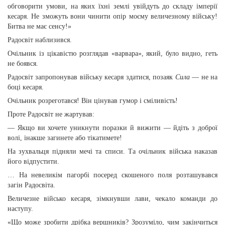
обговорити умови, на яких їхні землі увійдуть до складу імперії
кесаря. Не зможуть вони чинити опір моєму величезному війську!
Битва не має сенсу!»
Радосвіт наблизився.
Очільник із цікавістю розглядав «варвара», який, було видно, геть
не боявся.
Радосвіт запропонував війську кесаря здатися, позаяк
Сила
— не на
боці кесаря.
Очільник розреготався! Він цінував гумор і сміливість!
Проте Радосвіт не жартував:
— Якщо ви хочете уникнути поразки й вижити — йдіть з доброї
волі, інакше загинете або тікатимете!
На зухвальця підняли мечі та списи. Та очільник війська наказав
його відпустити.
… На невеликім пагорбі посеред скошеного поля розташувався
загін Радосвіта.
Величезне військо кесаря, зімкнувши лави, чекало команди до
наступу.
«Що може зробити дрібка вершників? Зрозуміло, чим закінчиться