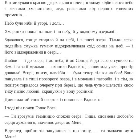
Він милувався красою дзеркального плеса, в якому відбивалося небо
з легкими хмаринками, ледь рожевими від перших сонячних
променів…
Небо було ніби й угорі, і долі…
Хмаринки поволі пливли і по небу, й у водяному дзеркалі…
Здавалося, сонце сходило й на небі, і в плесі озера. Тільки легка
подвійна смужка туману відокремлювала схід сонця на небі — і
його віддзеркалення в озері…
Любов — і до озера, і до неба, й до Сонця, й до всього сущого на
Землі та за її межами — охопила Радосвіта, заповнила увесь простір
довкола! Вгорі, внизу, навсібіч — була тепер тільки любов! Вона
панувала і в тиші прозорого озера, і в мовчанні пагорбів, і в тім, як
повітря торкалося очерету при березі, що ледь чутно шелестів свою
тиху пісню любові, скрапуючи у воду росинки!
Дивовижний спокій огортав і сповнював Радосвіта!
І тоді він почув Голос Бога:
— Ти зрозумів таємницю спокою озера! Тиша, сповнена любов’ю
серця духовного, відчиняє двері до Мене.
Відтепер, щойно ти зануришся в цю тишу, — ти зможеш чути
Мене!