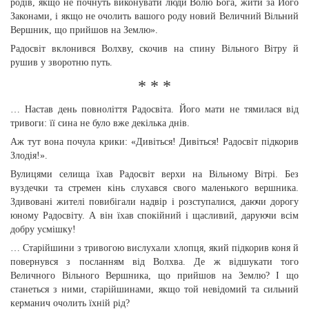
родів, якщо не почнуть виконувати люди Волю Бога, жити за Його
Законами, і якщо не очолить вашого роду новий Величний Вільний
Вершник, що прийшов на Землю».
Радосвіт вклонився Волхву, скочив на спину Вільного Вітру й
рушив у зворотню путь.
* * *
… Настав день повноліття Радосвіта. Його мати не тямилася від
тривоги: її сина не було вже декілька днів.
Аж тут вона почула крики: «Дивіться! Дивіться! Радосвіт підкорив
Злодія!».
Вулицями селища їхав Радосвіт верхи на Вільному Вітрі. Без
вуздечки та стремен кінь слухався свого маленького вершника.
Здивовані жителі повибігали надвір і розступалися, даючи дорогу
юному Радосвіту. А він їхав спокійний і щасливий, даруючи всім
добру усмішку!
… Старійшини з тривогою вислухали хлопця, який підкорив коня й
повернувся з посланням від Волхва. Де ж відшукати того
Величного Вільного Вершника, що прийшов на Землю? І що
станеться з ними, старійшинами, якщо той невідомий та сильний
керманич очолить їхній рід?