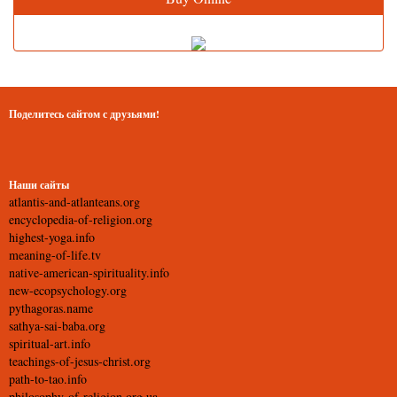
Поделитесь сайтом с друзьями!
Наши сайты
atlantis-and-atlanteans.org
encyclopedia-of-religion.org
highest-yoga.info
meaning-of-life.tv
native-american-spirituality.info
new-ecopsychology.org
pythagoras.name
sathya-sai-baba.org
spiritual-art.info
teachings-of-jesus-christ.org
path-to-tao.info
philosophy-of-religion.org.ua