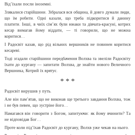
Від’їхали посли іноземні.
Злякалися старійшини. Зібралася вся община, й довго думали люди,
що їм робити. Одні казали, що треба підкоритися й данину
платити. Інші, в чиїх сім’ях були юнаки та дівчата-красуні, котрих
кесар вимагав йому віддати, — ті говорили, що не можна
коритися…
І Радосвіт казав, що рід вільних вершників не повинен коритися
кесареві.
Тоді згадали старійшини передбачення Волхва та звеліли Радосвіту
їхати до кургану — запитати Волхва, де знайти нового Величного
Вершника, Котрий їх врятує.
* * *
Радосвіт вирушив у путь.
Але він пам’ятав, що не виконав ще третього завдання Волхва, тож
і не був певен, що зустріне його…
Намагався він говорити з Богом, запитуючи: як йому вчинити? Та
не відповідав Бог…
Проте коли під’їхав Радосвіт до кургану, Волхв уже чекав на нього.