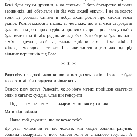
Коні були людям друзями, а не слугами. І було братерство вільних
вершників, які оберігали від бід усіх людей округи. І не за золото
вони це робили. Сильні й добрі люди дбали про спокій землі
рідної. Розповідалося в піснях та легендах, що в ті часи стародавні
була пошана до старих, турбота про вдів і сиріт, що любов у сім’ях
була велика та й між родинами лад був. Уся община була як одна
сім’я — дружна, любляча, сильна єдністю всіх — і чоловіків, і
жінок, і молодих, і старих. І велике заступництво мав тоді рід
вільних вершників від Бога.
* * *
Радосвіту невдовзі мало виповнитися десять років. Проте не було
того, хто міг би подарувати йому коня…
Одного разу почув Радосвіт, як до його матері прийшов свататися
один з багатих сусідів. Став він говорити:
— Підеш за мене заміж — подарую коня твоєму синові!
Мати відповідала:
— Нащо тобі дружина, що не кохає тебе?
До речі, колись за те, що чоловік мій людей общини рятував,
община подарувала б його синові коня зі спільного табуна… А