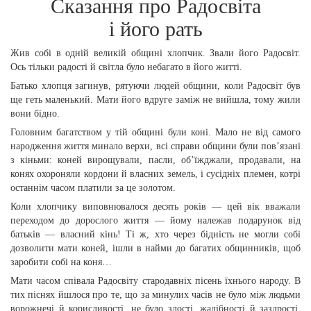
Сказання про Радосвіта
і його рать
Жив собі в одній великій общині хлопчик. Звали його Радосвіт.
Ось тільки радості й світла було небагато в його житті.
Батько хлопця загинув, рятуючи людей общини, коли Радосвіт був
ще геть маленький. Мати його вдруге заміж не вийшла, тому жили
вони бідно.
Головним багатством у тій общині були коні. Мало не від самого
народження життя минало верхи, всі справи общини були пов’язані
з кіньми: коней вирощували, пасли, об’їжджали, продавали, на
конях охороняли кордони й власних земель, і сусідніх племен, котрі
останнім часом платили за це золотом.
Коли хлопчику виповнювалося десять років — цей вік вважали
переходом до дорослого життя — йому належав подарунок від
батьків — власний кінь! Ті ж, хто через бідність не могли собі
дозволити мати коней, ішли в найми до багатих общинників, щоб
заробити собі на коня…
Мати часом співала Радосвіту стародавніх пісень їхнього народу. В
тих піснях йшлося про те, що за минулих часів не було між людьми
ворожнечі й корисливості, не було злості, жадібності й заздрості.