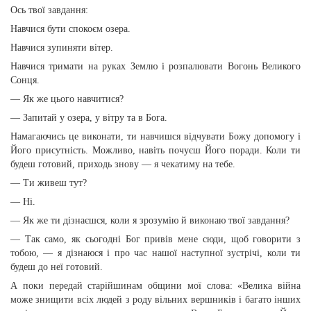
Ось твої завдання:
Навчися бути спокоєм озера.
Навчися зупиняти вітер.
Навчися тримати на руках Землю і розпалювати Вогонь Великого
Сонця.
— Як же цього навчитися?
— Запитай у озера, у вітру та в Бога.
Намагаючись це виконати, ти навчишся відчувати Божу допомогу і
Його присутність. Можливо, навіть почуєш Його поради. Коли ти
будеш готовий, приходь знову — я чекатиму на тебе.
— Ти живеш тут?
— Ні.
— Як же ти дізнаєшся, коли я зрозумію й виконаю твої завдання?
— Так само, як сьогодні Бог привів мене сюди, щоб говорити з
тобою, — я дізнаюся і про час нашої наступної зустрічі, коли ти
будеш до неї готовий.
А поки передай старійшинам общини мої слова: «Велика війна
може знищити всіх людей з роду вільних вершників і багато інших