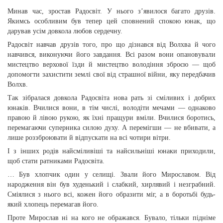
Минав час, зростав Радосвіт. У нього з’явилося багато друзів.
Якимсь особливим був тепер цей сповнений спокою юнак, що
дарував усім довкола любов сердечну.
Радосвіт навчав друзів того, про що дізнався від Волхва й чого
навчився, виконуючи його завдання. Всі разом вони опановували
мистецтво верхової їзди й мистецтво володіння зброєю — щоб
допомогти захистити землі свої від страшної війни, яку передбачив
Волхв.
Так зібралася довкола Радосвіта нова рать зі сміливих і добрих
юнаків. Вчилися вони, в тім числі, володіти мечами — однаково
правою й лівою рукою, як їхні пращури вміли. Вчилися боротись,
перемагаючи суперника силою духу. А перемігши — не вбивати, а
лише роззброювати й відпускати на всі чотири вітри.
І з інших родів найсміливіші та найсильніші юнаки приходили,
щоб стати ратниками Радосвіта.
… Був хлопчик один у селищі. Звали його Мирославом. Від
народження він був худенький і слабкий, хирлявий і незграбний.
Сміялися з нього всі, кожен його образити міг, а в боротьбі будь-
який хлопець перемагав його.
Проте Мирослав ні на кого не ображався. Бувало, тільки підніме