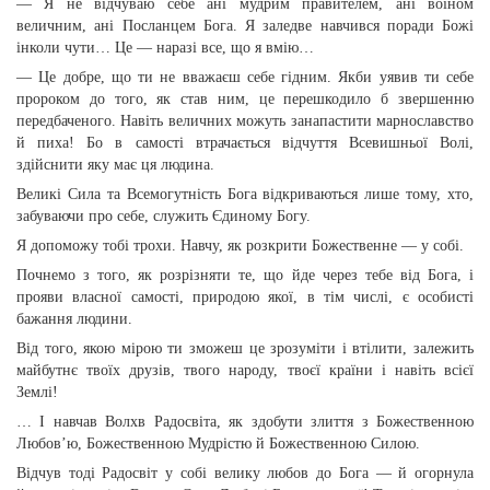
— Я не відчуваю себе ані мудрим правителем, ані воїном
величним, ані Посланцем Бога. Я заледве навчився поради Божі
інколи чути… Це — наразі все, що я вмію…
— Це добре, що ти не вважаєш себе гідним. Якби уявив ти себе
пророком до того, як став ним, це перешкодило б звершенню
передбаченого. Навіть величних можуть занапастити марнославство
й пиха! Бо в самості втрачається відчуття Всевишньої Волі,
здійснити яку має ця людина.
Великі Сила та Всемогутність Бога відкриваються лише тому, хто,
забуваючи про себе, служить Єдиному Богу.
Я допоможу тобі трохи. Навчу, як розкрити Божественне — у собі.
Почнемо з того, як розрізняти те, що йде через тебе від Бога, і
прояви власної самості, природою якої, в тім числі, є особисті
бажання людини.
Від того, якою мірою ти зможеш це зрозуміти і втілити, залежить
майбутнє твоїх друзів, твого народу, твоєї країни і навіть всієї
Землі!
… І навчав Волхв Радосвіта, як здобути злиття з Божественною
Любов’ю, Божественною Мудрістю й Божественною Силою.
Відчув тоді Радосвіт у собі велику любов до Бога — й огорнула