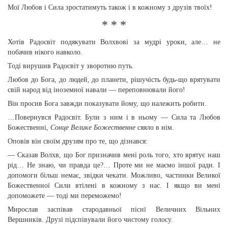
Мої Любов і Сила зростатимуть також і в кожному з друзів твоїх!
* * *
Хотів Радосвіт подякувати Волхвові за мудрі уроки, але… не
побачив нікого навколо.
Тоді вирушив Радосвіт у зворотню путь.
Любов до Бога, до людей, до планети, рішучість будь-що врятувати
свій народ від іноземної навали — переповнювали його!
Він просив Бога завжди показувати йому, що належить робити.
…Повернувся Радосвіт. Були з ним і в ньому — Сила та Любов
Божественні,
Сонце Велике Божественне
сяяло в нім.
Оповів він своїм друзям про те, що дізнався:
— Сказав Волхв, що Бог призначив мені роль того, хто врятує наш
рід… Не знаю, чи правда це?… Проте ми не маємо іншої ради. І
допомоги більш немає, звідки чекати. Можливо, частинки Великої
Божественної Сили втілені в кожному з нас. І якщо ви мені
допоможете — тоді ми переможемо!
Мирослав заспівав стародавньої піснї Величних Вільних
Вершників. Друзі підспівували його чистому голосу.