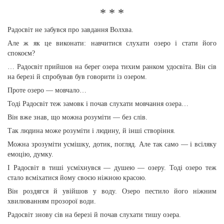
* * *
Радосвіт не забувся про завдання Волхва.
Але ж як це виконати: навчитися слухати озеро і стати його
спокоєм?
… Радосвіт прийшов на берег озера тихим ранком удосвіта. Він сів
на березі й спробував був говорити із озером.
Проте озеро — мовчало…
Тоді Радосвіт теж замовк і почав слухати мовчання озера…
Він вже знав, що можна розуміти — без слів.
Так людина може розуміти і людину, й інші створіння.
Можна зрозуміти усмішку, дотик, погляд. Але так само — і всіляку
емоцію, думку.
І Радосвіт в тиші усміхнувся — душею — озеру. Тоді озеро теж
стало всміхатися йому своєю ніжною красою.
Він роздягся й увійшов у воду. Озеро пестило його ніжним
хвилюванням прозорої води.
Радосвіт знову сів на березі й почав слухати тишу озера.