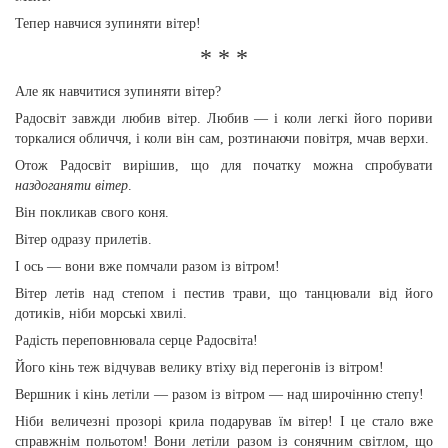
Тепер навчися зупиняти вітер!
* * *
Але як навчитися зупиняти вітер?
Радосвіт завжди любив вітер. Любив — і коли легкі його пориви
торкалися обличчя, і коли він сам, розтинаючи повітря, мчав верхи.
Отож Радосвіт вирішив, що для початку можна спробувати
наздоганяти вітер
.
Він покликав свого коня.
Вітер одразу прилетів.
І ось — вони вже помчали разом із вітром!
Вітер летів над степом і пестив трави, що танцювали від його
дотиків, ніби морські хвилі.
Радість переповнювала серце Радосвіта!
Його кінь теж відчував велику втіху від перегонів із вітром!
Вершник і кінь летіли — разом із вітром — над широчінню степу!
Ніби величезні прозорі крила подарував їм вітер! І це стало вже
справжнім польотом! Вони летіли разом із сонячним світлом, що