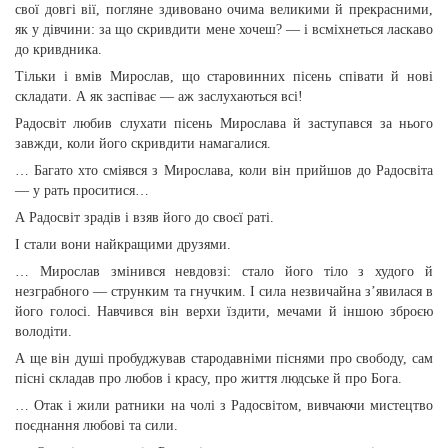
свої довгі вії, погляне здивовано очима великими й прекрасними,
як у дівчини: за що скривдити мене хочеш? — і всміхнеться ласкаво
до кривдника.
Тільки і вмів Мирослав, що старовинних пісень співати й нові
складати. А як заспіває — аж заслухаються всі!
Радосвіт любив слухати пісень Мирослава й заступався за нього
завжди, коли його скривдити намагалися.
… Багато хто сміявся з Мирослава, коли він прийшов до Радосвіта
— у рать проситися…
А Радосвіт зрадів і взяв його до своєї раті.
І стали вони найкращими друзями.
… Мирослав змінився невдовзі: стало його тіло з худого й
незграбного — струнким та гнучким. І сила незвичайна з’явилася в
його голосі. Навчився він верхи їздити, мечами й іншою зброєю
володіти.
А ще він душі пробуджував стародавніми піснями про свободу, сам
пісні складав про любов і красу, про життя людське й про Бога.
… Отак і жили ратники на чолі з Радосвітом, вивчаючи мистецтво
поєднання любові та сили.