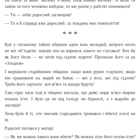
Не бійся за мене: матиму я коня, обов’язково матиму! А коли ти
заміж за того чоловіка вийдеш, то ми разом у рабстві опинимося!
— Ти — ніби дорослий заговорив!
— То я й справді вже дорослий: за тиждень моє повноліття!
* * *
Був у спільному табуні общини один кінь молодий, котрого ніхто
не міг об’їздити: нікому він не корився, нікого не слухався! Хоч би
як його били — не хотів під сідлом ходити! Прозвали його за це
«Злодієм».
І вирішили старійшини общини: нащо коня дурно годувати, якщо
він працювати на людей не бажає — ані у возі, ані під сідлом?
Треба його зарізати: хоч м'ясо та шкура будуть!
Такі гіркі часи тоді в общині настали, що деякі люди м'ясо тварин
почали їсти. І було це не від голоду чи бідності, а з жадоби до
ласощів!
Хоча були й ті, хто звичаїв стародавніх тримався і вбитої плоті не
їв.
Радосвіт питався у матері:
— Як же можна такого коня вбити? Як можна тіло його потім їсти?