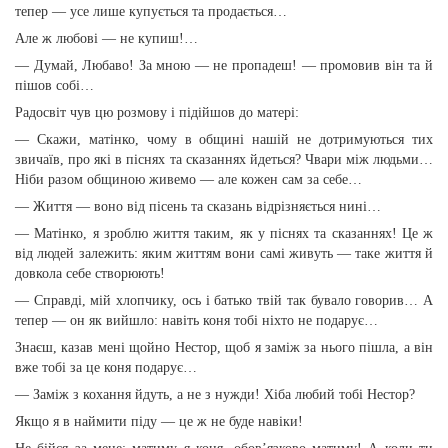
тепер — усе лише купується та продається…
Але ж любові — не купиш!…
— Думай, Любаво! За мною — не пропадеш! — промовив він та й
пішов собі…
Радосвіт чув цю розмову і підійшов до матері:
— Скажи, матінко, чому в общині нашій не дотримуються тих
звичаїв, про які в піснях та сказаннях йдеться? Чвари між людьми…
Ніби разом общиною живемо — але кожен сам за себе…
— Життя — воно від пісень та сказань відрізняється нині…
— Матінко, я зроблю життя таким, як у піснях та сказаннях! Це ж
від людей залежить: яким життям вони самі живуть — таке життя й
довкола себе створюють!
— Справді, мій хлопчику, ось і батько твій так бувало говорив… А
тепер — он як вийшло: навіть коня тобі ніхто не подарує…
Знаєш, казав мені щойно Нестор, щоб я заміж за нього пішла, а він
вже тобі за це коня подарує…
— Заміж з кохання йдуть, а не з нужди! Хіба любий тобі Нестор?
Якщо я в наймити піду — це ж не буде навіки!