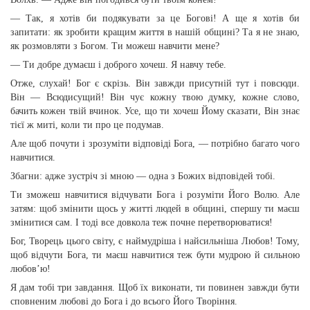
— Так, я хотів би подякувати за це Богові! А ще я хотів би
запитати: як зробити кращим життя в нашій общині? Та я не знаю,
як розмовляти з Богом. Ти можеш навчити мене?
— Ти добре думаєш і доброго хочеш. Я навчу тебе.
Отже, слухай! Бог є скрізь. Він завжди присутній тут і повсюди.
Він — Всюдисущий! Він чує кожну твою думку, кожне слово,
бачить кожен твій вчинок. Усе, що ти хочеш Йому сказати, Він знає
тієї ж миті, коли ти про це подумав.
Але щоб почути і зрозуміти відповіді Бога, — потрібно багато чого
навчитися.
Збагни: адже зустріч зі мною — одна з Божих відповідей тобі.
Ти зможеш навчитися відчувати Бога і розуміти Його Волю. Але
затям: щоб змінити щось у житті людей в общині, спершу ти маєш
змінитися сам. І тоді все довкола теж почне перетворюватися!
Бог, Творець цього світу, є наймудріша і найсильніша Любов! Тому,
щоб відчути Бога, ти маєш навчитися теж бути мудрою й сильною
любов’ю!
Я дам тобі три завдання. Щоб їх виконати, ти повинен завжди бути
сповненим любові до Бога і до всього Його Творіння.