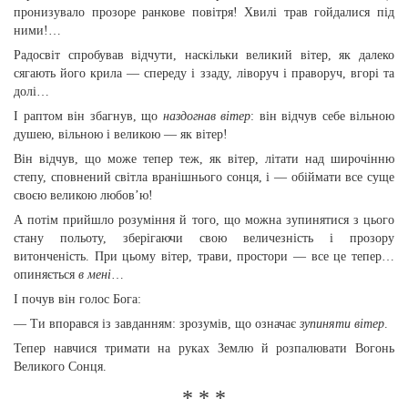
пронизувало прозоре ранкове повітря! Хвилі трав гойдалися під
ними!…
Радосвіт спробував відчути, наскільки великий вітер, як далеко
сягають його крила — спереду і ззаду, ліворуч і праворуч, вгорі та
долі…
І раптом він збагнув, що
наздогнав вітер
: він відчув себе вільною
душею, вільною і великою — як вітер!
Він відчув, що може тепер теж, як вітер, літати над широчінню
степу, сповнений світла вранішнього сонця, і — обіймати все суще
своєю великою любов’ю!
А потім прийшло розуміння й того, що можна зупинятися з цього
стану польоту, зберігаючи свою величезність і прозору
витонченість. При цьому вітер, трави, простори — все це тепер…
опиняється
в мені
…
І почув він голос Бога:
— Ти впорався із завданням: зрозумів, що означає
зупиняти вітер
.
Тепер навчися тримати на руках Землю й розпалювати Вогонь
Великого Сонця.
* * *