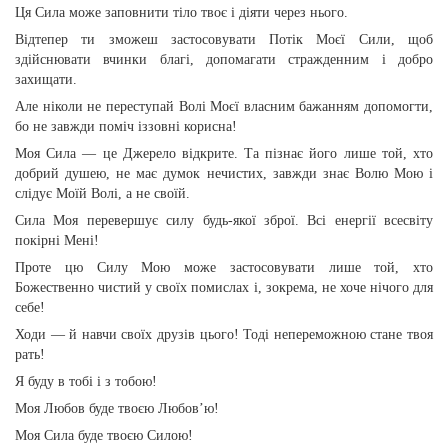
Ця Сила може заповнити тіло твоє і діяти через нього.
Відтепер ти зможеш застосовувати Потік Моєї Сили, щоб
здійснювати вчинки благі, допомагати стражденним і добро
захищати.
Але ніколи не переступай Волі Моєї власним бажанням допомогти,
бо не завжди поміч іззовні корисна!
Моя Сила — це Джерело відкрите. Та пізнає його лише той, хто
добрий душею, не має думок нечистих, завжди знає Волю Мою і
слідує Моїй Волі, а не своїй.
Сила Моя перевершує силу будь-якої зброї. Всі енергії всесвіту
покірні Мені!
Проте цю Силу Мою може застосовувати лише той, хто
Божественно чистий у своїх помислах і, зокрема, не хоче нічого для
себе!
Ходи — й навчи своїх друзів цього! Тоді непереможною стане твоя
рать!
Я буду в тобі і з тобою!
Моя Любов буде твоєю Любов’ю!
Моя Сила буде твоєю Силою!