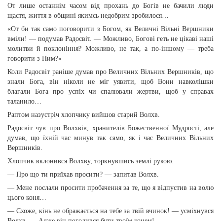
От лише останнім часом від прохань до Богів не бачили люди
щастя, життя в общині якимсь недобрим зробилося…
«От би так само поговорити з Богом, як Величні Вільні Вершники
вміли! — подумав Радосвіт. — Можливо, Богові геть не цікаві наші
молитви й поклоніння? Можливо, не так, а по-іншому — треба
говорити з Ним?»
Коли Радосвіт раніше думав про Величних Вільних Вершників, що
знали Бога, він ніколи не міг уявити, щоб Вони навколішки
благали Бога про успіх чи спалювали жертви, щоб у справах
таланило…
Раптом назустріч хлопчику вийшов старий Волхв.
Радосвіт чув про Волхвів, хранителів Божественної Мудрості, але
думав, що їхній час минув так само, як і час Величних Вільних
Вершників.
Хлопчик вклонився Волхву, торкнувшись землі рукою.
— Про що ти приїхав просити? — запитав Волхв.
— Мене послали просити пробачення за те, що я відпустив на волю
цього коня…
— Схоже, кінь не ображається на тебе за твій вчинок! — усміхнувся
Волхв. — Адже він погодився бути твоїм конем!