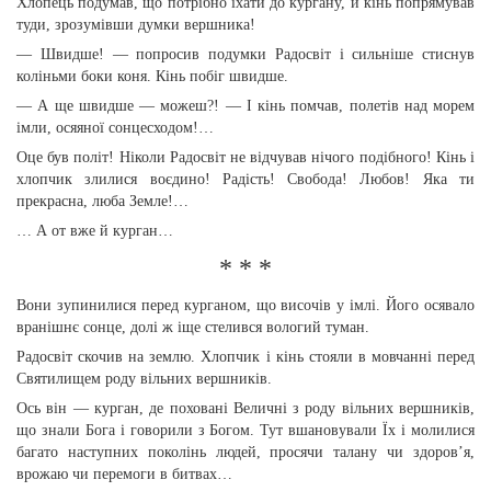
Хлопець подумав, що потрібно їхати до кургану, й кінь попрямував
туди, зрозумівши думки вершника!
— Швидше! — попросив подумки Радосвіт і сильніше стиснув
коліньми боки коня. Кінь побіг швидше.
— А ще швидше — можеш?! — І кінь помчав, полетів над морем
імли, осяяної сонцесходом!…
Оце був політ! Ніколи Радосвіт не відчував нічого подібного! Кінь і
хлопчик злилися воєдино! Радість! Свобода! Любов! Яка ти
прекрасна, люба Земле!…
… А от вже й курган…
* * *
Вони зупинилися перед курганом, що височів у імлі. Його осявало
вранішнє сонце, долі ж іще стелився вологий туман.
Радосвіт скочив на землю. Хлопчик і кінь стояли в мовчанні перед
Святилищем роду вільних вершників.
Ось він — курган, де поховані Величні з роду вільних вершників,
що знали Бога і говорили з Богом. Тут вшановували Їх і молилися
багато наступних поколінь людей, просячи талану чи здоров’я,
врожаю чи перемоги в битвах…