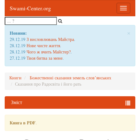
Swami-Center.org
Toggle
navigatio
×
Новини:
29.12.19
З висловлювань Майстра
.
28.12.19
Нове чисте життя
.
28.12.19
Чого ж вчить Майстер?
.
27.12.19
Твоя битва за мене
.
Книги
Божественні сказання земель слов’янських
Сказання про Радосвіта і його рать
Зміст
Книга в PDF
.