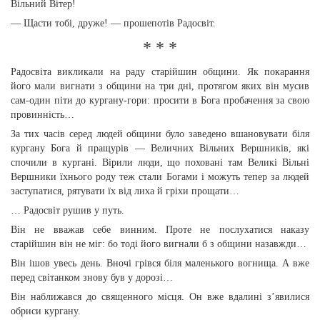
Вільний Вітер!
— Щасти тобі, друже! — прошепотів Радосвіт.
* * *
Радосвіта викликали на раду старійшин общини. Як покарання
його мали вигнати з общини на три дні, протягом яких він мусив
сам-один піти до кургану-гори: просити в Бога пробачення за свою
провинність…
За тих часів серед людей общини було заведено вшановувати біля
кургану Бога й пращурів — Величних Вільних Вершників, які
спочили в кургані. Вірили люди, що поховані там Великі Вільні
Вершники їхнього роду теж стали Богами і можуть тепер за людей
заступатися, рятувати їх від лиха й гріхи прощати…
… Радосвіт рушив у путь.
Він не вважав себе винним. Проте не послухатися наказу
старійшин він не міг: бо тоді його вигнали б з общини назавжди…
Він ішов увесь день. Вночі грівся біля маленького вогнища. А вже
перед світанком знову був у дорозі…
Він наближався до священного місця. Он вже вдалині з’явилися
обриси кургану.