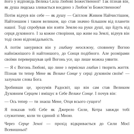
його у відповідь Велика Сила Любові Божественної! Так пізнав він,
як душа людська зливається воєдино з Любов’ю Божественною!
Потім відчув він себе — як душу — Світлом Живим Найчистішим,
Найтоншим і таким великим, що став значно більшим від планети
нашої. Тоді спробував він взяти Землю на руки душі, що йдуть від
серця духовного. І за кожне створіння, що живе на Землі, відчув він
тоді свою відповідальність.
А потім занурився він у
глибину неосяжну
, сповнену Вогню
найніжнішого й найтоншого, до Сонця подібного. Але розмірами
своїми перевершував цей Вогонь усе, що лише можна уявити.
— Я є Вогонь Любові, що лине з
первісних глибин
і творить життя.
Пізнав ти тепер Мене як
Велике Сонце
у серці духовнім своїм! —
залунали слова Бога.
Зробивши це, зрозумів Радосвіт, що він сам став Великим
Духовним Серцем і вміщує в Себе
Велике Сонце
. І почув він:
— Ось тепер — ти знаєш Мене, Отця всього сущого!
Я показав тобі Себе як Джерело Сили, Котра завжди тобі
служитиме, коли ти єдиний зі Мною.
Через
Серце Землі
— прохід відкривається до Сили Моєї
Всевишньої!