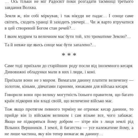
… Ось тільки не міг Радосвіт поки розгадати таємниці третього
завдання Волхва.
Земля ж, він собі міркував, і так нікуди не падає… І сонце саме
світить, сходить уранці й заходить увечері… Чи ж варто втручатися
в цей створений Богом стан речей?…
І яким мудрим та величним має бути той, хто триматиме Землю?…
Та й невже ще якесь сонце має бути запалено?…
* * *
Саме тоді приїхали до старійшин роду посли від іноземного кесаря.
Дивовижні обладунки мали в них і люди, і коні.
Приїхали вони не з миром. Вимагали данину платити величезну —
золотом, кіньми, дівчатами гарними, юнаками для війська кесаря.
Говорили вони про велику могутність їхнього правителя, що багато
країн підкорив він владі своїй, що величезне військо має.
Тож якщо протягом певного терміну не отримає кесар данини, то
прийде він із військом великим і сам візьме все, чого забажає.
Якщо не підкоряться йому добром — зітре він з лиця землі рід
Вільних Вершників. І землі, й багатства — усе належатиме йому, а
не лише частина, яку він тепер вимагає як данину…