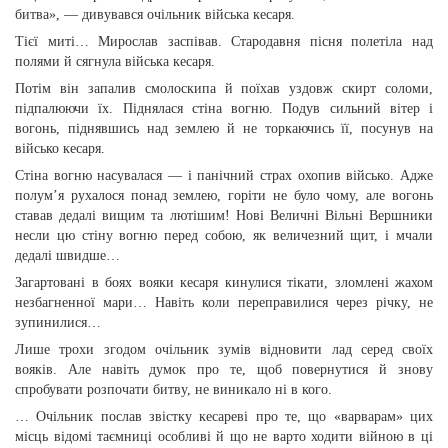
битва», — дивувався очільник війська кесаря.
Тієї миті… Мирослав заспівав. Стародавня пісня полетіла над
полями й сягнула війська кесаря.
Потім він запалив смолоскипа й поїхав уздовж скирт соломи,
підпалюючи їх. Піднялася стіна вогню. Подув сильний вітер і
вогонь, піднявшись над землею й не торкаючись її, посунув на
військо кесаря.
Стіна вогню насувалася — і панічний страх охопив військо. Адже
полум’я рухалося понад землею, горіти не було чому, але вогонь
ставав дедалі вищим та лютішим! Нові Величні Вільні Вершники
несли цю стіну вогню перед собою, як величезний щит, і мчали
дедалі швидше…
Загартовані в боях вояки кесаря кинулися тікати, зломлені жахом
незбагненної мари… Навіть коли переправилися через річку, не
зупинилися…
Лише трохи згодом очільник зумів відновити лад серед своїх
вояків. Але навіть думок про те, щоб повернутися й знову
спробувати розпочати битву, не виникало ні в кого.
… Очільник послав звістку кесареві про те, що «варварам» цих
місць відомі таємниці особливі й що не варто ходити війною в ці