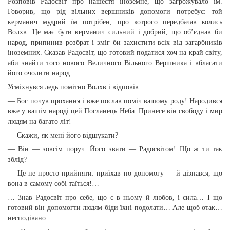
Розповів Радосвіт про нашестя іноземне, що загрожувало їм.
Говорив, що рід вільних вершників допомоги потребує: той
керманич мудрий їм потрібен, про котрого передбачав колись
Волхв. Це має бути керманич сильний і добрий, що об’єднав би
народ, припинив розбрат і зміг би захистити всіх від загарбників
іноземних. Сказав Радосвіт, що готовий податися хоч на край світу,
аби знайти того нового Величного Вільного Вершника і вблагати
його очолити народ.
Усміхнувся ледь помітно Волхв і відповів:
— Бог почув прохання і вже послав поміч вашому роду! Народився
вже у вашім народі цей Посланець Неба. Принесе він свободу і мир
людям на багато літ!
— Скажи, як мені його відшукати?
— Він — зовсім поруч. Його звати — Радосвітом! Що ж ти так
зблід?
— Це не просто прийняти: приїхав по допомогу — й дізнався, що
вона в самому собі таїться!…
… Знав Радосвіт про себе, що є в ньому й любов, і сила… І що
готовий він допомогти людям біди їхні подолати… Але щоб отак…
несподівано…