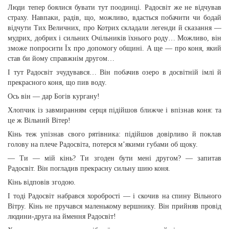
Люди тепер боялися бувати тут поодинці. Радосвіт же не відчував
страху. Навпаки, радів, що, можливо, вдасться побачити чи бодай
відчути Тих Величних, про Котрих складали легенди й сказання —
мудрих, добрих і сильних Очільників їхнього роду… Можливо, він
зможе попросити Їх про допомогу общині. А ще — про коня, який
став би йому справжнім другом…
І тут Радосвіт зчудувався… Він побачив озеро в досвітній імлі й
прекрасного коня, що пив воду.
Ось він — дар Богів кургану!
Хлопчик із завмиранням серця підійшов ближче і впізнав коня: та
це ж Вільний Вітер!
Кінь теж упізнав свого рятівника: підійшов довірливо й поклав
голову на плече Радосвіта, потерся м’якими губами об щоку.
— Ти — мій кінь? Ти згоден бути мені другом? — запитав
Радосвіт. Він погладив прекрасну сильну шию коня.
Кінь відповів згодою.
І тоді Радосвіт набрався хоробрості — і скочив на спину Вільного
Вітру. Кінь не пручався маленькому вершнику. Він прийняв провід
людини-друга на ймення Радосвіт!