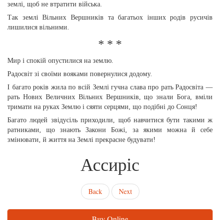
землі, щоб не втратити війська.
Так землі Вільних Вершників та багатьох інших родів русичів
лишилися вільними.
* * *
Мир і спокій опустилися на землю.
Радосвіт зі своїми вояками повернулися додому.
І багато років жила по всій Землі гучна слава про рать Радосвіта —
рать Нових Величних Вільних Вершників, що знали Бога, вміли
тримати на руках Землю і сяяти серцями, що подібні до Сонця!
Багато людей звідусіль приходили, щоб навчитися бути такими ж
ратниками, що знають Закони Божі, за якими можна й себе
змінювати, й життя на Землі прекрасне будувати!
Ассиріс
Back
Next
Buy Online