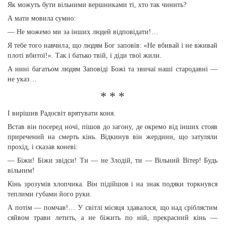
Як можуть бути вільними вершниками ті, хто так чинить?
А мати мовила сумно:
— Не можемо ми за інших людей відповідати!…
Я тебе того навчила, що людям Бог заповів: «Не вбивай і не вживай
плоті вбитої!». Так і батько твій, і діди твої жили.
А нині багатьом людям Заповіді Божі та звичаї наші стародавні —
не указ…
* * *
І вирішив Радосвіт врятувати коня.
Встав він посеред ночі, пішов до загону, де окремо від інших стояв
приречений на смерть кінь. Відкинув він жердини, що затуляли
прохід, і сказав коневі:
— Біжи! Біжи звідси! Ти — не Злодій, ти — Вільний Вітер! Будь
вільним!
Кінь зрозумів хлопчика. Він підійшов і на знак подяки торкнувся
теплими губами його руки.
А потім — помчав!… У світлі місяця здавалося, що над сріблястим
сяйвом трави летить, а не біжить по ній, прекрасний кінь —