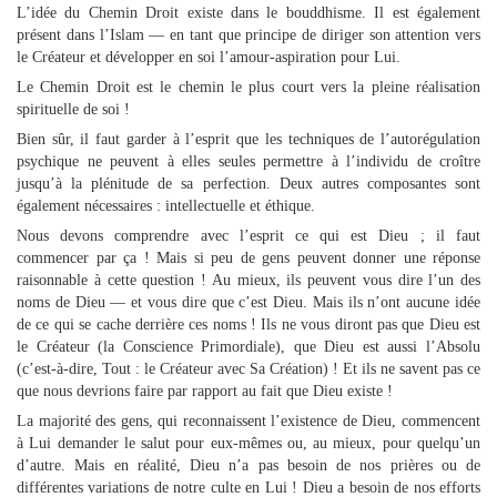
L’idée du Chemin Droit existe dans le bouddhisme. Il est également
présent dans l’Islam — en tant que principe de diriger son attention vers
le Créateur et développer en soi l’amour-aspiration pour Lui.
Le Chemin Droit est le chemin le plus court vers la pleine réalisation
spirituelle de soi !
Bien sûr, il faut garder à l’esprit que les techniques de l’autorégulation
psychique ne peuvent à elles seules permettre à l’individu de croître
jusqu’à la plénitude de sa perfection. Deux autres composantes sont
également nécessaires : intellectuelle et éthique.
Nous devons comprendre avec l’esprit ce qui est Dieu ; il faut
commencer par ça ! Mais si peu de gens peuvent donner une réponse
raisonnable à cette question ! Au mieux, ils peuvent vous dire l’un des
noms de Dieu — et vous dire que c’est Dieu. Mais ils n’ont aucune idée
de ce qui se cache derrière ces noms ! Ils ne vous diront pas que Dieu est
le Créateur (la Conscience Primordiale), que Dieu est aussi l’Absolu
(c’est-à-dire, Tout : le Créateur avec Sa Création) ! Et ils ne savent pas ce
que nous devrions faire par rapport au fait que Dieu existe !
La majorité des gens, qui reconnaissent l’existence de Dieu, commencent
à Lui demander le salut pour eux-mêmes ou, au mieux, pour quelqu’un
d’autre. Mais en réalité, Dieu n’a pas besoin de nos prières ou de
différentes variations de notre culte en Lui ! Dieu a besoin de nos efforts