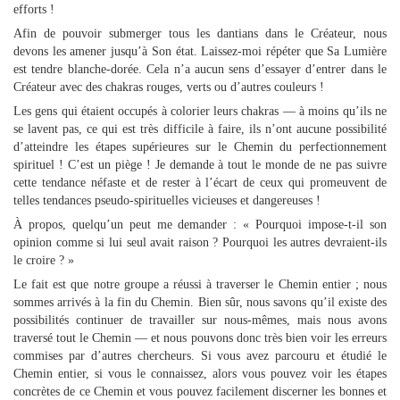
efforts !
Afin de pouvoir submerger tous les dantians dans le Créateur, nous
devons les amener jusqu’à Son état. Laissez-moi répéter que Sa Lumière
est tendre blanche-dorée. Cela n’a aucun sens d’essayer d’entrer dans le
Créateur avec des chakras rouges, verts ou d’autres couleurs !
Les gens qui étaient occupés à colorier leurs chakras — à moins qu’ils ne
se lavent pas, ce qui est très difficile à faire, ils n’ont aucune possibilité
d’atteindre les étapes supérieures sur le Chemin du perfectionnement
spirituel ! C’est un piège ! Je demande à tout le monde de ne pas suivre
cette tendance néfaste et de rester à l’écart de ceux qui promeuvent de
telles tendances pseudo-spirituelles vicieuses et dangereuses !
À propos, quelqu’un peut me demander : « Pourquoi impose-t-il son
opinion comme si lui seul avait raison ? Pourquoi les autres devraient-ils
le croire ? »
Le fait est que notre groupe a réussi à traverser le Chemin entier ; nous
sommes arrivés à la fin du Chemin. Bien sûr, nous savons qu’il existe des
possibilités continuer de travailler sur nous-mêmes, mais nous avons
traversé tout le Chemin — et nous pouvons donc très bien voir les erreurs
commises par d’autres chercheurs. Si vous avez parcouru et étudié le
Chemin entier, si vous le connaissez, alors vous pouvez voir les étapes
concrètes de ce Chemin et vous pouvez facilement discerner les bonnes et