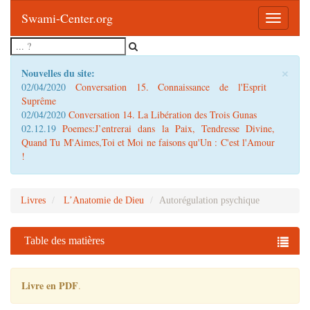
Swami-Center.org
Toggle
navigatio
×
Nouvelles du site:
02/04/2020
Conversation 15. Connaissance de l'Esprit
Suprême
02/04/2020
Conversation 14. La Libération des Trois Gunas
02.12.19
Poemes:J’entrerai dans la Paix, Tendresse Divine,
Quand Tu M'Aimes,Toi et Moi ne faisons qu'Un : C'est l'Amour
!
Livres
L’Anatomie de Dieu
Autorégulation psychique
Table des matières
Livre en PDF
.