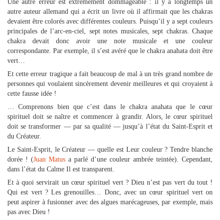
Une autre erreur est extrêmement dommageable : il y a longtemps un
autre auteur allemand qui a écrit un livre où il affirmait que les chakras
devaient être colorés avec différentes couleurs. Puisqu’il y a sept couleurs
principales de l’arc-en-ciel, sept notes musicales, sept chakras. Chaque
chakra devait donc avoir une note musicale et une couleur
correspondante. Par exemple, il s’est avéré que le chakra anahata doit être
vert…
Et cette erreur tragique a fait beaucoup de mal à un très grand nombre de
personnes qui voulaient sincèrement devenir meilleures et qui croyaient à
cette fausse idée !
… Comprenons bien que c’est dans le chakra anahata que le cœur
spirituel doit se naître et commencer à grandir. Alors, le cœur spirituel
doit se transformer — par sa qualité — jusqu’à l’état du Saint-Esprit et
du Créateur.
Le Saint-Esprit, le Créateur — quelle est Leur couleur ? Tendre blanche
dorée ! (
Juan Matus
a parlé d’une couleur ambrée teintée). Cependant,
dans l’état du Calme Il est transparent.
Et à quoi servirait un cœur spirituel vert ? Dieu n’est pas vert du tout !
Qui est vert ? Les grenouilles… Donc, avec un cœur spirituel vert on
peut aspirer à fusionner avec des algues marécageuses, par exemple, mais
pas avec Dieu !