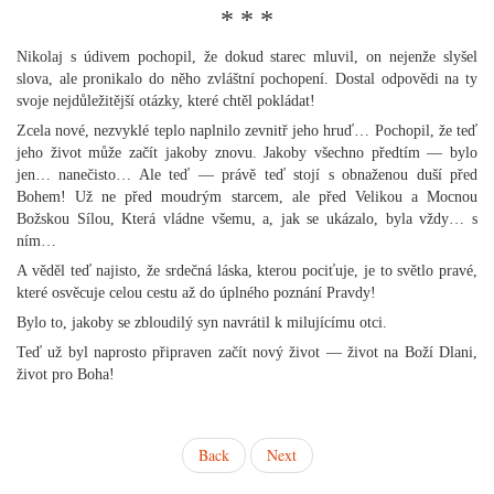
* * *
Nikolaj s údivem pochopil, že dokud starec mluvil, on nejenže slyšel
slova, ale pronikalo do něho zvláštní pochopení. Dostal odpovědi na ty
svoje nejdůležitější otázky, které chtěl pokládat!
Zcela nové, nezvyklé teplo naplnilo zevnitř jeho hruď… Pochopil, že teď
jeho život může začít jakoby znovu. Jakoby všechno předtím — bylo
jen… nanečisto… Ale teď — právě teď stojí s obnaženou duší před
Bohem! Už ne před moudrým starcem, ale před Velikou a Mocnou
Božskou Sílou, Která vládne všemu, a, jak se ukázalo, byla vždy… s
ním…
A věděl teď najisto, že srdečná láska, kterou pociťuje, je to světlo pravé,
které osvěcuje celou cestu až do úplného poznání Pravdy!
Bylo to, jakoby se zbloudilý syn navrátil k milujícímu otci.
Teď už byl naprosto připraven začít nový život — život na Boží Dlani,
život pro Boha!
Back
Next