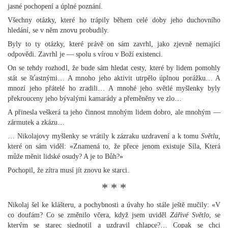
jasné pochopení a úplné poznání.
Všechny otázky, které ho trápily během celé doby jeho duchovního
hledání, se v něm znovu probudily.
Byly to ty otázky, které právě on sám zavrhl, jako zjevně nemající
odpovědi. Zavrhl je — spolu s vírou v Boží existenci.
On se tehdy rozhodl, že bude sám hledat cesty, které by lidem pomohly
stát se šťastnými… A mnoho jeho aktivit utrpělo úplnou porážku… A
mnozí jeho přátelé ho zradili… A mnohé jeho světlé myšlenky byly
překrouceny jeho bývalými kamarády a přeměněny ve zlo…
A přinesla veškerá ta jeho činnost mnohým lidem dobro, ale mnohým —
zármutek a zkázu…
… Nikolajovy myšlenky se vrátily k zázraku uzdravení a k tomu
Světlu,
které on sám viděl: «Znamená to, že přece jenom existuje Síla, Která
může měnit lidské osudy? A je to Bůh?»
Pochopil, že zítra musí jít znovu ke starci.
* * *
Nikolaj šel ke klášteru, a pochybnosti a úvahy ho stále ještě mučily: «V
co doufám? Co se změnilo včera, když jsem uviděl
Zářivé Světlo
, se
kterým se starec sjednotil a uzdravil chlapce?… Copak se chci