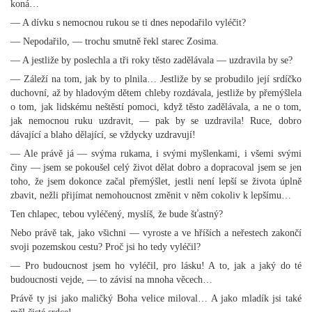
koná…
— A dívku s nemocnou rukou se ti dnes nepodařilo vyléčit?
— Nepodařilo, — trochu smutně řekl starec Zosima.
— A jestliže by poslechla a tři roky těsto zadělávala — uzdravila by se?
— Záleží na tom, jak by to plnila… Jestliže by se probudilo její srdíčko
duchovní, až by hladovým dětem chleby rozdávala, jestliže by přemýšlela
o tom, jak lidskému neštěstí pomoci, když těsto zadělávala, a ne o tom,
jak nemocnou ruku uzdravit, — pak by se uzdravila! Ruce, dobro
dávající a blaho dělající, se vždycky uzdravují!
— Ale právě já — svýma rukama, i svými myšlenkami, i všemi svými
činy — jsem se pokoušel celý život dělat dobro a dopracoval jsem se jen
toho, že jsem dokonce začal přemýšlet, jestli není lepší se života úplně
zbavit, nežli přijímat nemohoucnost změnit v něm cokoliv k lepšímu…
Ten chlapec, tebou vyléčený, myslíš, že bude šťastný?
Nebo právě tak, jako všichni — vyroste a ve hříších a neřestech zakončí
svoji pozemskou cestu? Proč jsi ho tedy vyléčil?
— Pro budoucnost jsem ho vyléčil, pro lásku! A to, jak a jaký do té
budoucnosti vejde, — to závisí na mnoha věcech…
Právě ty jsi jako maličký Boha velice miloval… A jako mladík jsi také