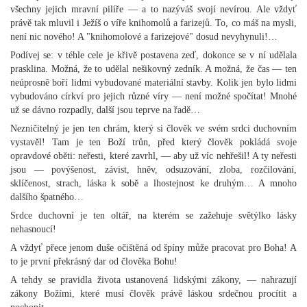
všechny jejich mravní pilíře — a to nazýváš svojí nevírou. Ale vždyť
právě tak mluvil i Ježíš o víře knihomolů a farizejů. To, co máš na mysli,
není nic nového! A "knihomolové a farizejové" dosud nevyhynuli!…
Podívej se: v téhle cele je křivě postavena zeď, dokonce se v ní udělala
prasklina. Možná, že to udělal nešikovný zedník. A možná, že čas — ten
neúprosně boří lidmi vybudované materiální stavby. Kolik jen bylo lidmi
vybudováno církví pro jejich různé víry — není možné spočítat! Mnohé
už se dávno rozpadly, další jsou teprve na řadě…
Nezničitelný je jen ten chrám, který si člověk ve svém srdci duchovním
vystavěl! Tam je ten Boží trůn, před který člověk pokládá svoje
opravdové oběti: neřesti, které zavrhl, — aby už víc nehřešil! A ty neřesti
jsou — povýšenost, závist, hněv, odsuzování, zloba, rozčilování,
sklíčenost, strach, láska k sobě a lhostejnost ke druhým… A mnoho
dalšího špatného…
Srdce duchovní je ten oltář, na kterém se zažehuje světýlko lásky
nehasnoucí!
A vždyť přece jenom duše očištěná od špíny může pracovat pro Boha! A
to je první překrásný dar od člověka Bohu!
A tehdy se pravidla života ustanovená lidskými zákony, — nahrazují
zákony Božími, které musí člověk právě láskou srdečnou procítit a