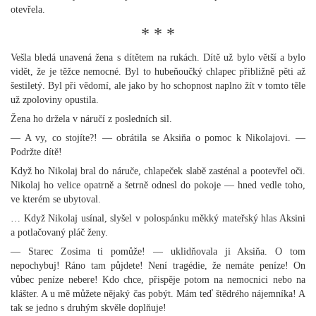
otevřela.
* * *
Vešla bledá unavená žena s dítětem na rukách. Dítě už bylo větší a bylo
vidět, že je těžce nemocné. Byl to hubeňoučký chlapec přibližně pěti až
šestiletý. Byl při vědomí, ale jako by ho schopnost naplno žít v tomto těle
už zpoloviny opustila.
Žena ho držela v náručí z posledních sil.
— A vy, co stojíte?! — obrátila se Aksiňa o pomoc k Nikolajovi. —
Podržte dítě!
Když ho Nikolaj bral do náruče, chlapeček slabě zasténal a pootevřel oči.
Nikolaj ho velice opatrně a šetrně odnesl do pokoje — hned vedle toho,
ve kterém se ubytoval.
… Když Nikolaj usínal, slyšel v polospánku měkký mateřský hlas Aksini
a potlačovaný pláč ženy.
— Starec Zosima ti pomůže! — uklidňovala ji Aksiňa. O tom
nepochybuj! Ráno tam půjdete! Není tragédie, že nemáte peníze! On
vůbec peníze nebere! Kdo chce, přispěje potom na nemocnici nebo na
klášter. A u mě můžete nějaký čas pobýt. Mám teď štědrého nájemníka! A
tak se jedno s druhým skvěle doplňuje!