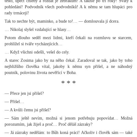
těsto, upéct chleby a rozdat je žebrákům! A takhle po tři roky! Svatý k
pohledání! Podvodník všech podvodníků! A k němu se tam hlupáci pro
rady trmácejí!
Tak to nechte být, maminko, a bude to!… — domlouvala jí dcera.
… Nikolaj slyšel vzdalující se hlasy…
Potom dlouho seděl mezi lidmi, kteří čekali na rozmluvu se starcem,
prohlížel si tváře vycházejících…
… Když všichni odešli, vešel do cely.
A starec Zosima jako by na něho čekal. Zaradoval se tak, jako by toho
nejbližšího člověka vítal, jakoby k němu syn přišel, a ne náhodný
poutník, polovinu života nevěřící v Boha.
* * *
— Přece jen jsi přišel?
— Přišel…
— A kvůli čemu jsi přišel?
— Sám ještě nevím, možná si jenom potřebuju popovídat… Možná
porozumím, jak žiješ a proč… Proč děláš zázraky?
— Já zázraky nedělám: to Bůh koná práci! Ačkoliv i člověk sám — také