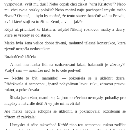
vyzpovídat, vylít mu duši? Nebo copak chci získat "víru Kristovu"? Nebo
mu chci svoje otázky položit? Nebo možná najít pochopení smyslu mého
života? Ostatně,… bylo by možné, že tento starec skutečně zná tu Pravdu,
kvůli které stojí za to žít na Zemi, a ví — jak?»
Když už přicházel ke klášteru, uslyšel Nikolaj rozhovor matky a dcery,
které se vracely se od starce.
Matka byla žena velice dobře živená, mohutné tělesné konstrukce, která
zjevně netrpěla nedostatkem.
Rozhořčeně křičela:
— A není mu hanba lidi na uzdravování lákat, balamutit je zázraky?!
Vždyť sám — nezmůže nic! Je to celé podvod!
— Nechte to být, maminko! — pokoušela se ji uklidnit dcera.
Přidržovala si nemocnou, špatně pohyblivou levou ruku, zdravou pravou
rukou, a pokračovala:
— Říkala jsem vám, maminko, že jsou to všechno nesmysly, pohádky pro
hlupáky a natvrdlé děti! A vy jste mi nevěřila!
Ale matka nebyla schopna se uklidnit, a pokračovala; rozčílením se
přitom až zalykala:
— Usmyslet si něco takového! Každé ráno tou nemocnou rukou zadělat