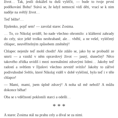
život… Tak, jestli dokážeš tu duši vyléčit, — bude to tvoje první
poděkování Bohu! Stává se, že když nemocní vidí děti, vrací se k nim
naděje na světlý život…
Teď běžte!…
Iljušenko, pojď sem! — zavolal starec Zosima.
… To, co Nikolaj uviděl, ho nade všechno ohromilo: z klášterní zahrady
do cely, sice ještě trošku neohrabaně, ale… vběhl, a ne vešel, vyléčený
chlapec, neuvěřitelným způsobem změněný!
Chlapec nejenže teď mohl chodit! Ale zdálo se, jako by se probudil ze
smrti — a vznikl v něm opravdový život — jasný, slunečný! Něco
takového zřídka uvidíš i mezi normálními zdravými lidmi… Jakoby teď
radostí a světlem v Iljušovi všechno zevnitř svítilo! Jakoby to zářivé
podivuhodné
Světlo
, které Nikolaj viděl v době vyléčení, bylo teď i v těle
chlapce!
— Mami, mami, jsem úplně zdravý! A noha už mě nebolí! A můžu
dokonce běhat!
Oba se s vděčností poklonili starci a odešli…
* * *
A starec Zosima stál na prahu cely a díval se za nimi.