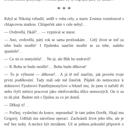
* * *
Když se Nikolaj vzbudil, seděl v rohu cely, a starec Zosima rozmlouval s
chlapcovou matkou. Chlapeček sám v cele nebyl…
— Ovdovělá, říkáš?… — vyptával se starec.
— Ano, ovdovělá, pátý rok se sama protloukám… Celý život se teď za
tebe budu modlit! I Iljušenku naučím modlit se za tebe, našeho
spasitele!…
— Co sis to usmyslela!… Ne já, ale Bůh ho uzdravil!
— K Bohu se budu modlit!… Bohu budu děkovat!
— To je výborné —
děkovat!…
A já tě teď naučím, jak provést tvoje
první
poděkování.
Tady máš ode mě lísteček. Půjdeš do nemocnice k
doktorovi Fjodorovi Pantělejmonyčovi a řekneš mu, že jsem ti nařídil tři
nebo čtyři měsíce pracovat jako ošetřovatelka těžce nemocných. On ti za
to dá plat. Budete mít s Iljušou za co jet domů.
— Děkuji ti!…
— Počkej, vyslechni do konce, neposedná! Je tam jeden člověk, říkají mu
Grigorij. Udělali mu náročnou operaci. Zachránili život jeho tělu, ale je
teď bez nohy. A nechce být mrzákem. Už se jednou pokoušel připravit o