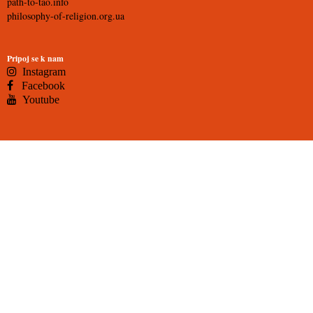
path-to-tao.info
philosophy-of-religion.org.ua
Pripoj se k nam
Instagram
Facebook
Youtube