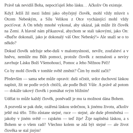
Právě tak nevidíš Boha, nepociťuješ Jeho lásku… Ačkoliv On existuje.
Když Ježíš žil mezi lidmi jako obyčejný člověk, mohl vždy mluvit s
Otcem Nebeským, a Sílu Velikou z Otce vycházející mohl vždy
pociťovat. A On tehdy mnohé vykonal, aby ukázal, jak může žít člověk
na Zemi. A hlavně nám přikazoval, abychom se stali takovými, jako On:
«Buďte dokonalí, jako je dokonalý váš Otec Nebeský!» Ale snaží se o to
někdo?
Dokud člověk udržuje sebe-duši v malomyslnosti, nevíře, zoufalství a v
hněvu, nemůže mu Bůh pomoci, protože člověk z neznalosti a nevíry
zavrhuje Lásku Boží Všemohoucí, Pomoc a Jeho Něžnou Péči!
Co by mohl člověk v tomhle světě změnit? Čím by mohl začít?
Především — sama sebe může opravit: duši očistit, srdce duchovní láskou
naplnit, žít ne podle svých chtíčů, ale podle Boží Vůle. A právě až potom
— dokáže takový člověk i pomáhat svým bližním!
Udělat to může každý člověk, poněvadž je mu ta možnost dána Bohem.
A pozvedá se pak duše, ozářená láskou srdečnou, k jinému životu, ačkoliv
ještě má tělo. Tělo zůstane stejné, ruce — stejné, ale duše přeměněná —
jakoby v jiném světě — rajském — teď žije! Žije naplněná láskou, a s
Bohem se o všem radí! Všechno kolem se zdá být stejné — ale život
člověka se stal jiným!