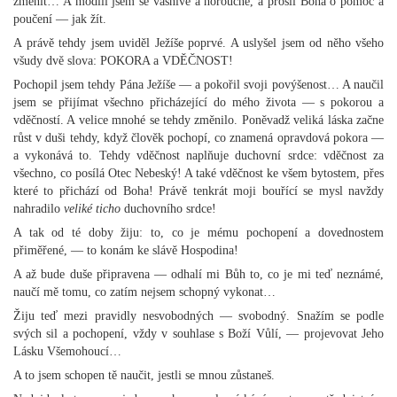
změnit… A modlil jsem se vášnivě a horoucně, a prosil Boha o pomoc a
poučení — jak žít.
A právě tehdy jsem uviděl Ježíše poprvé. A uslyšel jsem od něho všeho
všudy dvě slova: POKORA a VDĚČNOST!
Pochopil jsem tehdy Pána Ježíše — a pokořil svoji povýšenost… A naučil
jsem se přijímat všechno přicházející do mého života — s pokorou a
vděčností. A velice mnohé se tehdy změnilo. Poněvadž veliká láska začne
růst v duši tehdy, když člověk pochopí, co znamená opravdová pokora —
a vykonává to. Tehdy vděčnost naplňuje duchovní srdce: vděčnost za
všechno, co posílá Otec Nebeský! A také vděčnost ke všem bytostem, přes
které to přichází od Boha! Právě tenkrát moji bouřící se mysl navždy
nahradilo
veliké ticho
duchovního srdce!
A tak od té doby žiju: to, co je mému pochopení a dovednostem
přiměřené, — to konám ke slávě Hospodina!
A až bude duše připravena — odhalí mi Bůh to, co je mi teď neznámé,
naučí mě tomu, co zatím nejsem schopný vykonat…
Žiju teď mezi pravidly nesvobodných — svobodný. Snažím se podle
svých sil a pochopení, vždy v souhlase s Boží Vůlí, — projevovat Jeho
Lásku Všemohoucí…
A to jsem schopen tě naučit, jestli se mnou zůstaneš.