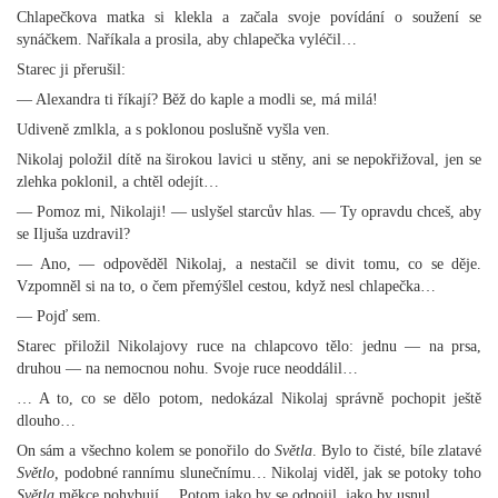
Chlapečkova matka si klekla a začala svoje povídání o soužení se
synáčkem. Naříkala a prosila, aby chlapečka vyléčil…
Starec ji přerušil:
— Alexandra ti říkají? Běž do kaple a modli se, má milá!
Udiveně zmlkla, a s poklonou poslušně vyšla ven.
Nikolaj položil dítě na širokou lavici u stěny, ani se nepokřižoval, jen se
zlehka poklonil, a chtěl odejít…
— Pomoz mi, Nikolaji! — uslyšel starcův hlas. — Ty opravdu chceš, aby
se Iljuša uzdravil?
— Ano, — odpověděl Nikolaj, a nestačil se divit tomu, co se děje.
Vzpomněl si na to, o čem přemýšlel cestou, když nesl chlapečka…
— Pojď sem.
Starec přiložil Nikolajovy ruce na chlapcovo tělo: jednu — na prsa,
druhou — na nemocnou nohu. Svoje ruce neoddálil…
… A to, co se dělo potom, nedokázal Nikolaj správně pochopit ještě
dlouho…
On sám a všechno kolem se ponořilo do
Světla
. Bylo to čisté, bíle zlatavé
Světlo,
podobné rannímu slunečnímu… Nikolaj viděl, jak se potoky toho
Světla
měkce pohybují… Potom jako by se odpojil, jako by usnul…