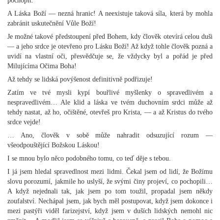
pochopit.
A Láska Boží — nezná hranic! A neexistuje taková síla, která by mohla
zabránit uskutečnění Vůle Boží!
Je možné takové předstoupení před Bohem, kdy člověk otevírá celou duši
— a jeho srdce je otevřeno pro Lásku Boží! Až když tohle člověk pozná a
uvidí na vlastní oči, přesvědčuje se, že vždycky byl a pořád je před
Milujícíma Očima Boha!
Až tehdy se lidská povýšenost definitivně podřizuje!
Zatím ve tvé mysli kypí bouřlivé myšlenky o spravedlivém a
nespravedlivém… Ale klid a láska ve tvém duchovním srdci může až
tehdy nastat, až ho, očištěné, otevřeš pro Krista, — a až Kristus do tvého
srdce vejde!
… Ano, člověk v sobě může nahradit odsuzující rozum —
všeodpouštějící Božskou Láskou!
I se mnou bylo něco podobného tomu, co teď děje s tebou.
I já jsem hledal spravedlnost mezi lidmi. Čekal jsem od lidí, že Božímu
slovu porozumí, jakmile ho uslyší, že svými činy projeví, co pochopili…
A když nejednali tak, jak jsem po tom toužil, propadal jsem někdy
zoufalství. Nechápal jsem, jak bych měl postupovat, když jsem dokonce i
mezi pastýři viděl farizejství, když jsem v duších lidských nemohl nic