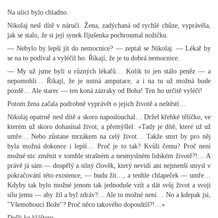
Na ulici bylo chladno.
Nikolaj nesl dítě v náručí. Žena, zadýchaná od rychlé chůze, vyprávěla,
jak se stalo, že si její synek Iljušenka pochroumal nožičku.
— Nebylo by lepší jít do nemocnice? — zeptal se Nikolaj. — Lékař by
se na to podíval a vyléčil ho. Říkají, že je tu dobrá nemocnice.
— My už jsme byli u různých lékařů… Kolik to jen stálo peněz — a
nepomohli… Říkají, že je nutná amputace, a i na tu už možná bude
pozdě… Ale starec — ten koná zázraky od Boha! Ten ho určitě vyléčí!
Potom žena začala podrobně vyprávět o jejich životě a neštěstí…
Nikolaj opatrně nesl dítě a skoro naposlouchal… Držel křehké tělíčko, ve
kterém už skoro dohasínal život, a přemýšlel: «Tady je dítě, které už už
umře… Nebo zůstane mrzákem na celý život… Takže smrt by pro něj
byla možná dokonce i lepší… Proč je to tak? Kvůli čemu? Proč není
možné nic změnit v tomhle strašném a nesmyslném lidském životě?!… A
právě já sám — dospělý a silný člověk, který nevidí ani nejmenší smysl v
pokračování této existence, — budu žít…, a tenhle chlapeček — umře…
Kdyby tak bylo možné jenom tak jednoduše vzít a dát svůj život a svoji
sílu jemu — aby žil a byl zdráv?… Ale to možné není… No a kdepak jsi,
"Všemohoucí Bože"? Proč něco takového dopouštíš?!…»
Došli ke klášteru.