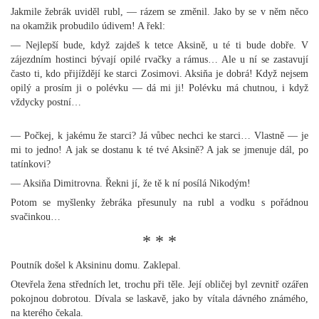
Jakmile žebrák uviděl rubl, — rázem se změnil. Jako by se v něm něco
na okamžik probudilo údivem! A řekl:
— Nejlepší bude, když zajdeš k tetce Aksině, u té ti bude dobře. V
zájezdním hostinci bývají opilé rvačky a rámus… Ale u ní se zastavují
často ti, kdo přijíždějí ke starci Zosimovi. Aksiňa je dobrá! Když nejsem
opilý a prosím ji o polévku — dá mi ji! Polévku má chutnou, i když
vždycky postní…
— Počkej, k jakému že starci? Já vůbec nechci ke starci… Vlastně — je
mi to jedno! A jak se dostanu k té tvé Aksině? A jak se jmenuje dál, po
tatínkovi?
— Aksiňa Dimitrovna. Řekni jí, že tě k ní posílá Nikodým!
Potom se myšlenky žebráka přesunuly na rubl a vodku s pořádnou
svačinkou…
* * *
Poutník došel k Aksininu domu. Zaklepal.
Otevřela žena středních let, trochu při těle. Její obličej byl zevnitř ozářen
pokojnou dobrotou. Dívala se laskavě, jako by vítala dávného známého,
na kterého čekala.