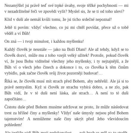
Nezamýšlel jsi právě teď své trpké úvahy, svoje těžké pochybnosti — mi
v nezadržitelné řeči ve zpovědi vylít? Myslel sis, že se ti od toho uleví?
Klid v duši ale nemáš kvůli tomu, že jsi ticho srdečné nepoznal!
Ještě ti povím: vždyť všechno, co jsi mi chtěl povídat, přece už o tobě
věděl a ví Bůh!
On zná — i tvoji minulost, i každou myšlenku!
Každý člověk je neustále — jako na Boží Dlani! Ale až tehdy, když se to
člověk dozví, může mu z toho vzejít velký užitek! Protože, pokud člověk
ví, že jsou Bohu viditelné všechny jeho myšlenky, i ty nejtajnější, a že
Bůh ví o všech jeho činech a dokonce i to, co člověka k těm činům
vybídlo, pak začne člověk svůj život pozorněji budovat!…
Říká se, že člověk musí mít strach před Bohem, aby nehřešil. Ale já si to
právě nemyslím. Kyž si člověk ze strachu vybírá dobro, a ne zlo, pak
Bůh vidí, že v té duši není láska, ale strach… A není to té duši
započítáno…
Čistotu duše před Bohem musíme udržovat ne proto, že může následovat
trest za hříšné činy a myšlenky! Vždyť naše úmysly nejsou před Bohem
tajemstvím! A nemůžeme naše činy ukrýt před Jeho vševidoucím
pohledem!
Ale jestliže vidí Bůh moji nedokonalost, — pak bych se měl za to stydět.