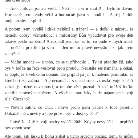
měl čisté srdce!
— Ano, miloval jsem a věřil… Věřil — a víru ztratil!… Bylo to dávno.
Horoucně jsem tehdy věřil a horoucně jsem se modlil… A stejně Bůh
moje prosby nesplnil…
A potom jsem uviděl lidská neštěstí a trápení — a došel k názoru, že
nemohl dobrý, všemohoucí a milosrdný Bůh vybudovat pro svoje děti
takové peklo na Zemi! A rozhodl jsem se, že to, co bude v mých silách
— udělám pro lidi já sám … Jen mi to právě nevyšlo tak, jak jsem
zamýšlel…
— Vidím mnohé — z toho, co se ti přihodilo… Ty jsi předtím žil, jako
bys v loďce na řece vesloval proti proudu. Neustále ses namáhal a čekal,
že dopluješ k velikému oceánu, ale připlul jsi jen k malému pramínku, ze
kterého řeka začíná… Ale nenamáhal ses nadarmo: vzrostla tvoje síla! A
získal jsi různé dovednosti, a mnohé věci poznal! A teď můžeš loďku
zamířit správným směrem. A všechna moc řeky bude nápomocná tvojí
síle. Chceš to?
— Nevím zatím, co chci… Právě proto jsem patrně k tobě přišel…
Dokážeš mě z nevíry a tupé prázdnoty v duši vyléčit?
— Právě že už tě z tvojí nevíry vyléčil Bůh! Kdyby nevyléčil — nepřišel
bys znovu sem!
Ale tomu, jak lásku k Bohu získat a ticho srdečné poznat, tomu tě můžu