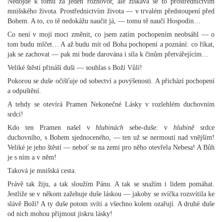
Nedojde k tomu za jeden rozhovor, ale získává se to prostřednictvím
mnišského života. Prostřednictvím života — v trvalém předstoupení před
Bohem. A to, co tě nedokážu naučit já, — tomu tě naučí Hospodin…
Co není v mojí moci změnit, co jsem zatím pochopením neobsáhl — o
tom budu mlčet… A až budu mít od Boha pochopení a poznání: co říkat,
jak se zachovat — pak mi bude darována i síla k činům přetvářejícím…
Veliké štěstí přináší duši — souhlas s Boží Vůlí!
Pokorou se duše očišťuje od sobectví a povýšenosti. A přichází pochopení
a odpuštění.
A tehdy se otevírá Pramen Nekonečné Lásky v rozlehlém duchovním
srdci!
Kdo ten Pramen našel v
hlubinách
sebe-duše: v
hlubině
srdce
duchovního, s Bohem sjednoceného, — ten už se nermoutí nad vnějším!
Veliké je jeho štěstí — neboť se na zemi pro něho otevřela Nebesa! A Bůh
je s ním a v něm!
Taková je mnišská cesta.
Právě tak žiju, a tak sloužím Pánu. A tak se snažím i lidem pomáhat.
Jestliže se v někom zažehuje duše láskou — jakoby se svíčka rozsvítila ke
slávě Boží! A ty duše potom svítí a všechno kolem ozařují. A druhé duše
od nich mohou přijmout jiskru lásky!