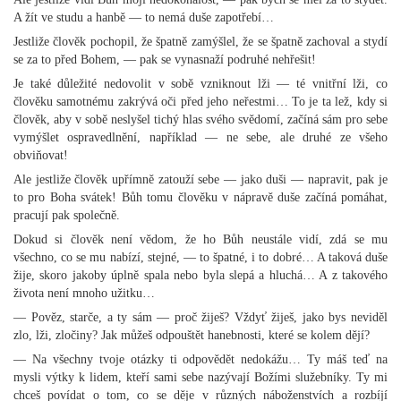
A žít ve studu a hanbě — to nemá duše zapotřebí…
Jestliže člověk pochopil, že špatně zamýšlel, že se špatně zachoval a stydí
se za to před Bohem, — pak se vynasnaží podruhé nehřešit!
Je také důležité nedovolit v sobě vzniknout lži — té vnitřní lži, co
člověku samotnému zakrývá oči před jeho neřestmi… To je ta lež, kdy si
člověk, aby v sobě neslyšel tichý hlas svého svědomí, začíná sám pro sebe
vymýšlet ospravedlnění, například — ne sebe, ale druhé ze všeho
obviňovat!
Ale jestliže člověk upřímně zatouží sebe — jako duši — napravit, pak je
to pro Boha svátek! Bůh tomu člověku v nápravě duše začíná pomáhat,
pracují pak společně.
Dokud si člověk není vědom, že ho Bůh neustále vidí, zdá se mu
všechno, co se mu nabízí, stejné, — to špatné, i to dobré… A taková duše
žije, skoro jakoby úplně spala nebo byla slepá a hluchá… A z takového
života není mnoho užitku…
— Pověz, starče, a ty sám — proč žiješ? Vždyť žiješ, jako bys neviděl
zlo, lži, zločiny? Jak můžeš odpouštět hanebnosti, které se kolem dějí?
— Na všechny tvoje otázky ti odpovědět nedokážu… Ty máš teď na
mysli výtky k lidem, kteří sami sebe nazývají Božími služebníky. Ty mi
chceš povídat o tom, co se děje v různých náboženstvích a rozbíjí