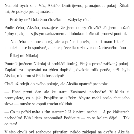
Nemohl bych si u Vás, Aksiňo Dmitrijevno, pronajmout pokoj. Říkali
mi, že pokoje pronajímáte…
— Proč by ne? Dobrému člověku — vždycky ráda!
Podle čeho, Aksiňo, usuzujete, že jsem dobrý člověk? Já jsem možná
úplný opak, — s jistým sarkazmem a hlubokou hořkostí pronesl poutník.
— No třeba ne moc dobrý, ale aspoň mi pověz, jak ti mám říkat? —
nepolekala se hospodyně, a lehce převedla rozhovor do žertovného tónu.
— Říkej mi Nikolaj.
Poutník jménem Nikolaj si prohlédl útulný, čistý a prostě zařízený pokoj.
Zaplatil za ubytování na týden dopředu, dvakrát tolik peněz, nežli byla
částka, o kterou si řekla hospodyně.
Chtěl už odejít do svého pokoje, ale Aksiňa opatrně pronesla:
— Hned první den ale ke starci Zosimovi nechoďte! V klidu si
promyslete, co a jak. Projděte se u řeky. Abyste mohl poslouchat jeho
slova — musíte se aspoň trochu uklidnit.
— Co tu pořád máte s tím starcem? Já k němu nechci… A po klášterech
nechodím! Bůh lidem nepomáhá! Podívejte — co se kolem děje!… Tak
co tam!…
V této chvíli byl rozhovor přerušen: někdo zaklepal na dveře a Aksiňa