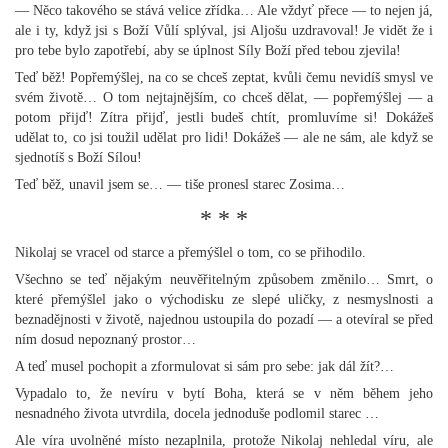
— Něco takového se stává velice zřídka… Ale vždyť přece — to nejen já,
ale i ty, když jsi s Boží Vůlí splýval, jsi Aljošu uzdravoval! Je vidět že i
pro tebe bylo zapotřebí, aby se úplnost Síly Boží před tebou zjevila!
Teď běž! Popřemýšlej, na co se chceš zeptat, kvůli čemu nevidíš smysl ve
svém životě… O tom nejtajnějším, co chceš dělat, — popřemýšlej — a
potom přijď! Zítra přijď, jestli budeš chtít, promluvíme si! Dokážeš
udělat to, co jsi toužil udělat pro lidi! Dokážeš — ale ne sám, ale když se
sjednotíš s Boží Sílou!
Teď běž, unavil jsem se… — tiše pronesl starec Zosima…
* * *
Nikolaj se vracel od starce a přemýšlel o tom, co se přihodilo.
Všechno se teď nějakým neuvěřitelným způsobem změnilo… Smrt, o
které přemýšlel jako o východisku ze slepé uličky, z nesmyslnosti a
beznadějnosti v životě, najednou ustoupila do pozadí — a otevíral se před
ním dosud nepoznaný prostor…
A teď musel pochopit a zformulovat si sám pro sebe: jak dál žít?…
Vypadalo to, že nevíru v bytí Boha, která se v něm během jeho
nesnadného života utvrdila, docela jednoduše podlomil starec …
Ale víra uvolněné místo nezaplnila, protože Nikolaj nehledal víru, ale