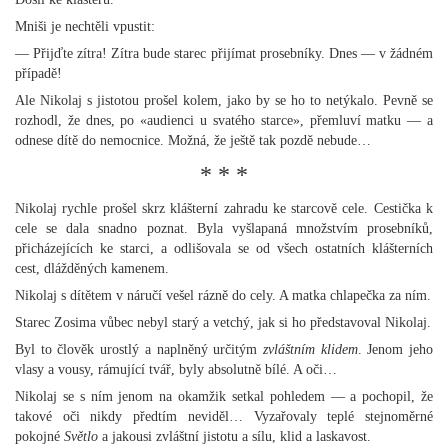
Mniši je nechtěli vpustit:
— Přijďte zítra! Zítra bude starec přijímat prosebníky. Dnes — v žádném
případě!
Ale Nikolaj s jistotou prošel kolem, jako by se ho to netýkalo. Pevně se
rozhodl, že dnes, po «audienci u svatého starce», přemluví matku — a
odnese dítě do nemocnice. Možná, že ještě tak pozdě nebude…
* * *
Nikolaj rychle prošel skrz klášterní zahradu ke starcově cele. Cestička k
cele se dala snadno poznat. Byla vyšlapaná množstvím prosebníků,
přicházejících ke starci, a odlišovala se od všech ostatních klášterních
cest, dlážděných kamenem.
Nikolaj s dítětem v náručí vešel rázně do cely. A matka chlapečka za ním.
Starec Zosima vůbec nebyl starý a vetchý, jak si ho představoval Nikolaj.
Byl to člověk urostlý a naplněný určitým
zvláštním klidem
. Jenom jeho
vlasy a vousy, rámující tvář, byly absolutně bílé. A oči…
Nikolaj se s ním jenom na okamžik setkal pohledem — a pochopil, že
takové oči nikdy předtím neviděl… Vyzařovaly teplé stejnoměrné
pokojné
Světlo
a jakousi zvláštní jistotu a sílu, klid a laskavost.