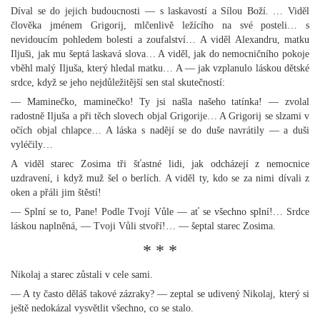
Díval se do jejich budoucnosti — s laskavostí a Sílou Boží. … Viděl
člověka jménem Grigorij, mlčenlivě ležícího na své posteli… s
nevidoucím pohledem bolesti a zoufalství… A viděl Alexandru, matku
Iljuši, jak mu šeptá laskavá slova… A viděl, jak do nemocničního pokoje
vběhl malý Iljuša, který hledal matku… A — jak vzplanulo láskou dětské
srdce, když se jeho nejdůležitější sen stal skutečností:
— Maminečko, maminečko! Ty jsi našla našeho tatínka! — zvolal
radostně Iljuša a při těch slovech objal Grigorije… A Grigorij se slzami v
očích objal chlapce… A láska s nadějí se do duše navrátily — a duši
vyléčily…
A viděl starec Zosima tři šťastné lidi, jak odcházejí z nemocnice
uzdravení, i když muž šel o berlích. A viděl ty, kdo se za nimi dívali z
oken a přáli jim štěstí!
— Splní se to, Pane! Podle Tvojí Vůle — ať se všechno splní!… Srdce
láskou naplněná, — Tvoji Vůli stvoří!… — šeptal starec Zosima.
* * *
Nikolaj a starec zůstali v cele sami.
— A ty často děláš takové zázraky? — zeptal se udivený Nikolaj, který si
ještě nedokázal vysvětlit všechno, co se stalo.