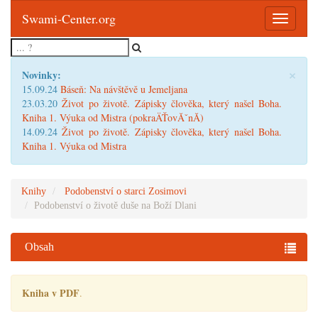
Swami-Center.org
Toggle
navigatio
×
Novinky:
15.09.24
Báseň: Na návštěvě u Jemeljana
23.03.20
Život po životě. Zápisky člověka, který našel Boha.
Kniha 1. Výuka od Mistra (pokraÄŤovĂˇnĂ­)
14.09.24
Život po životě. Zápisky člověka, který našel Boha.
Kniha 1. Výuka od Mistra
Knihy
Podobenství o starci Zosimovi
Podobenství o životě duše na Boží Dlani
Obsah
Kniha v PDF
.