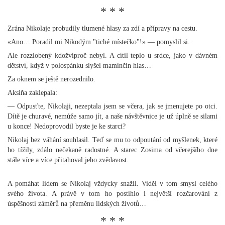
* * *
Zrána Nikolaje probudily tlumené hlasy za zdí a přípravy na cestu.
«Ano… Poradil mi Nikodým "tiché místečko"!» — pomyslil si.
Ale rozzlobený kdožvíproč nebyl. A cítil teplo u srdce, jako v dávném
dětství, když v polospánku slyšel maminčin hlas…
Za oknem se ještě nerozednilo.
Aksiňa zaklepala:
— Odpusťte, Nikolaji, nezeptala jsem se včera, jak se jmenujete po otci.
Dítě je churavé, nemůže samo jít, a naše návštěvnice je už úplně se silami
u konce! Nedoprovodil byste je ke starci?
Nikolaj bez váhání souhlasil. Teď se mu to odpoutání od myšlenek, které
ho tížily, zdálo nečekaně radostné. A starec Zosima od včerejšího dne
stále více a více přitahoval jeho zvědavost.
A pomáhat lidem se Nikolaj vždycky snažil. Viděl v tom smysl celého
svého života. A právě v tom ho postihlo i největší rozčarování z
úspěšnosti záměrů na přeměnu lidských životů…
* * *