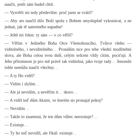
naučit, jestli sám budeš chtít.
— Vysvětli mi tedy především: proč jsem se vrátil?
— Aby ses naučil dílo Boží spolu s Bohem smysluplně vykonávat, a ne
jednat, jak tě samotného napadne!
— Ještě mi řekni: ty sám — v co věříš?
— Věřím v Jediného Boha Otce Všemohoucího, Tvůrce všeho —
viditelného, i neviditelného… Pronáším sice pro tebe všední modlitební
slova, ale Boha celou svou duší, celým srdcem vždy cítím, pociťuji. A
Jeho přítomnost je pro mě právě tak viditelná, jako tvoje tady… Jenomže
tohle nemůžu naučit všechny…
— A ty Ho vidíš?
— Vidím i slyším…
— Ale já nevidím, a nevěřím ti… skoro…
— A vidíš teď dům Aksini, ve kterém sis pronajal pokoj?
— Nevidím…
— Takže to znamená, že ten dům vůbec neexistuje?…
— Existuje…
— Ty ho teď nevidíš, ale říkáš: existuje…