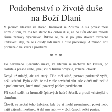
Podobenství o životě duše
na Boží Dlani
V jednom klášteře žil starec. Jmenoval se Zosima. A šla pověst mezi
lidmi o tom, že má ten starec tak čistou duši, že ho Bůh obdařil milostí
různé zázraky vykonávat. Říkalo se, že se po jeho slovech zázračná
uzdravení dějí, že se i osudy lidí mění a duše přetvářejí. A mnoho lidu
přicházelo ke starci s prosbami…
* * *
Do nevelkého újezdního města, ve kterém se nacházel ten klášter, po
rozbité a prašné cestě, jaké jsou v Rusku obvyklé, vcházel člověk.
Nebyl už mladý, ale ani starý. Tělo měl silné, postavu podstatně vyšší,
nežli střední. Bylo vidět, že má v těle nevšední sílu. Ale v duši měl neklid
a podlomenost, které mohl pozorný pohled postřehnout.
Při cestě seděl na hromadě špinavých hadrů žebrák a prosil vcházející o
almužnu.
Člověk se zeptal toho žebráka, kde by si mohl pronajmout pokoj nebo
najít zájezdní hostinec. A dal mu rubl — v těch časech velké peníze.