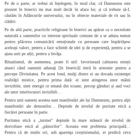
Pe de o parte, ar trebui să înțelegem, în mod clar, că Dumnezeu este
prezent în biserici nu mai mult decât în afara lor, și că trebuie să‑L
căutăm în Adâncurile universului, nu în obiecte materiale de rit sau în
clădiri.
Pe de altă parte, practicile religioase în biserici au apărut ca o necesitate
naturală a oamenilor cu interese spirituale comune de a se aduna numai
pentru plăcerea comunicării emoționale cu persoane care împărtășesc
aceleași valori; pentru a face schimb de idei și de experiență, pentru a se
ajuta unii pe alții, pentru a învăţa.
Ritualismul, de asemenea, poate fi util: favorizează calmarea minții
atunci când oamenii adunaţi [în biserică] intră în armonie pentru a
percepe Divinitatea. Pe acest fond, mulţi dintre ei au dovada existenţei
realităţii mistice, pentru prima dată: ei simt atingerea unor mâini
invizibile, simt energii ce emană din icoane, percep gânduri și aud voci
ale unor interlocutori invizibili…
Pentru unii oameni acestea sunt manifestări ale lui Dumnezeu, pentru alţii
manifestări ale demonilor… Depinde de nivelul de puritate etică a
fiecărei persoane în parte.
Puritatea etică a „turmei“ depinde în mare măsură de nivelul de
dezvoltare etică al „păstorilor“. Aceasta este problema principală…
Pentru că de multe ori, sub aparenţa creștinismului, ei predică ceva