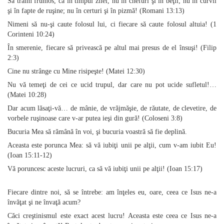
Să trăim frumos, ca în timpul zilei, nu în chefuri şi în beţii; nu în curvii
şi în fapte de ruşine; nu în certuri şi în pizmă! (Romani 13:13)
Nimeni să nu‑şi caute folosul lui, ci fiecare să caute folosul altuia! (1
Corinteni 10:24)
În smerenie, fiecare să privească pe altul mai presus de el însuşi! (Filip
2:3)
Cine nu strânge cu Mine risipeşte! (Matei 12:30)
Nu vă temeţi de cei ce ucid trupul, dar care nu pot ucide sufletul!…
(Matei 10:28)
Dar acum lăsaţi‑vă… de mânie, de vrăjmăşie, de răutate, de clevetire, de
vorbele ruşinoase care v‑ar putea ieşi din gură! (Coloseni 3:8)
Bucuria Mea să rămână în voi, şi bucuria voastră să fie deplină.
Aceasta este porunca Mea: să vă iubiţi unii pe alţii, cum v‑am iubit Eu!
(Ioan 15:11‑12)
Vă poruncesc aceste lucruri, ca să vă iubiţi unii pe alţii! (Ioan 15:17)
Fiecare dintre noi, să se întrebe: am înţeles eu, oare, ceea ce Isus ne‑a
învăţat şi ne învaţă acum?
Căci creştinismul este exact acest lucru! Aceasta este ceea ce Isus ne‑a