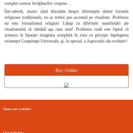
complet contrar învăţăturilor creştine…
Într‑adevăr, atunci când discutăm despre diferențele dintre formele
religioase tradiţionale, nu ar trebui pus accentul pe ritualism. Problema
nu este formalismul religios! Lăsaţi ca diferitele manifestări ale
ritualismului să rămână aşa cum sunt! Problema reală este faptul că
acestora le lipsește imaginea completă în ceea ce priveşte înţelegerea
existenţei Conştiinţei Universale, şi, în special, a Aspectului său evolutiv!
Buy Online
Share our website:
Our websites: