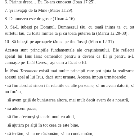
6. Părinte drept… Eu Te‑am cunoscut (Ioan 17:25).
7. Şi învăţaţi de la Mine (Matei 11:29).
8. Dumnezeu este dragoste (1Ioan 4:16).
9. Să‑L iubeşti pe Domnul, Dumnezeul tău, cu toată inima ta, cu tot
sufletul tău, cu toată mintea ta şi cu toată puterea ta (Marcu 12:20‑30).
10. Să iubeşti pe aproapele tău ca pe tine însuţi (Marcu 12:31).
Acestea sunt principiile fundamentale ale creştinismului. Ele reflectă
apelul lui Isus lăsat oamenilor pentru a deveni ca El şi pentru a‑L
cunoaşte pe Tatăl Ceresc, aşa cum a făcut‑o El.
În
Noul Testament
există mai multe principii care pot ajuta la realizarea
acestui apel al lui Isus, dacă sunt urmate. Acestea impun următoarele:
· să fim absolut sinceri în relațiile cu alte persoane, să nu avem datorii, să
nu furăm,
· să avem grijă de bunăstarea altora, mai mult decât avem de a noastră,
· să aducem pacea,
· să fim afectuoşi şi tandri unul cu altul,
· să ajutăm pe alţii în tot ceea ce este bine,
· să iertăm, să nu ne răzbunăm, să nu condamnăm,