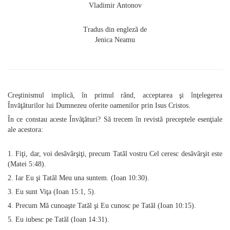
Vladimir Antonov
Tradus din engleză de
Jenica Neamu
Creştinismul implică, în primul rând, acceptarea şi înţelegerea
Învăţăturilor lui Dumnezeu oferite oamenilor prin Isus Cristos.
În ce constau aceste Învăţături? Să trecem în revistă preceptele esenţiale
ale acestora:
1. Fiţi, dar, voi desăvârşiţi, precum Tatăl vostru Cel ceresc desăvârşit este
(Matei 5:48).
2. Iar Eu şi Tatăl Meu una suntem. (Ioan 10:30).
3. Eu sunt Viţa (Ioan 15:1, 5).
4. Precum Mă cunoaşte Tatăl şi Eu cunosc pe Tatăl (Ioan 10:15).
5. Eu iubesc pe Tatăl (Ioan 14:31).