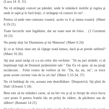
(Luca 14: 8, 11)
Nu vă strângeţi comori pe pământ, unde le mănâncă moliile şi rugina şi
unde le sapă şi le fură hoţii; ci strângeţi‑vă comori în cer!…
Pentru că unde este comoara voastră, acolo va fi şi inima voastră. (Matei
6:19‑21)
Toate lucrurile sunt îngăduite, dar nu toate sunt de folos… (1 Corinteni
10:23)
Nu puteţi sluji lui Dumnezeu şi lui Mamona! (Matei 6:24)
Şi ce ar folosi unui om să câştige toată lumea, dacă şi‑ar pierde sufletul?
(Matei 16:26)
Aţi mai auzit iarăşi că s‑a zis celor din vechime: "Să nu juri strâmb; ci să
împlineşti faţă de Domnul jurămintele tale." Dar Eu vă spun: să nu juraţi
nicidecum… Felul vostru de vorbire să fie: "Da, da; nu, nu"; ce trece
peste aceste cuvinte vine de la cel rău! (Matei 5:33‑34, 37)
Nu vă îmbătaţi de vin, aceasta este destrăbălare. Dimpotrivă, fiţi plini de
Duh! (Efeseni 5:18)
Bine este să nu mănânci carne, să nu bei vin şi să te fereşti de orice lucru
care poate fi pentru fratele tău un prilej de cădere, de păcătuire sau de
slăbire! (Romani 14:21)