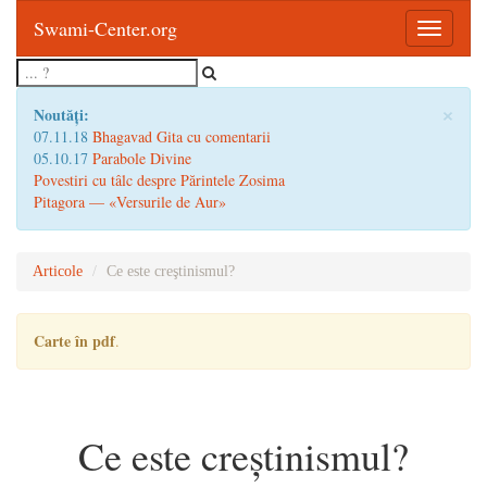
Swami-Center.org
Toggle
navigatio
×
Noutăți:
07.11.18
Bhagavad Gita cu comentarii
05.10.17
Parabole Divine
Povestiri cu tâlc despre Părintele Zosima
Pitagora — «Versurile de Aur»
Articole
Ce este creştinismul?
Carte în pdf
.
Ce este creştinismul?