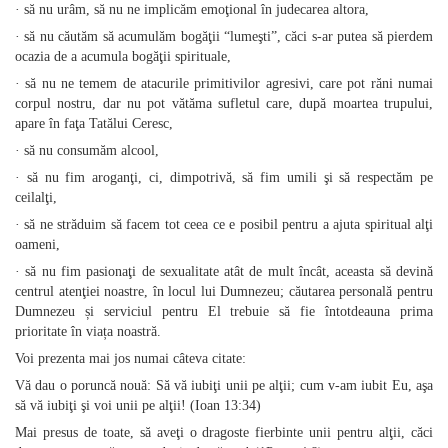
· să nu urâm, să nu ne implicăm emoţional în judecarea altora,
· să nu căutăm să acumulăm bogăţii “lumeşti”, căci s‑ar putea să pierdem
ocazia de a acumula bogăţii spirituale,
· să nu ne temem de atacurile primitivilor agresivi, care pot răni numai
corpul nostru, dar nu pot vătăma sufletul care, după moartea trupului,
apare în faţa Tatălui Ceresc,
· să nu consumăm alcool,
· să nu fim aroganţi, ci, dimpotrivă, să fim umili şi să respectăm pe
ceilalţi,
· să ne străduim să facem tot ceea ce e posibil pentru a ajuta spiritual alţi
oameni,
· să nu fim pasionaţi de sexualitate atât de mult încât, aceasta să devină
centrul atenţiei noastre, în locul lui Dumnezeu; căutarea personală pentru
Dumnezeu și serviciul pentru El trebuie să fie întotdeauna prima
prioritate în viața noastră.
Voi prezenta mai jos numai câteva citate:
Vă dau o poruncă nouă: Să vă iubiţi unii pe alţii; cum v‑am iubit Eu, aşa
să vă iubiţi şi voi unii pe alţii! (Ioan 13:34)
Mai presus de toate, să aveţi o dragoste fierbinte unii pentru alţii, căci