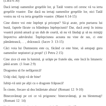
(Luca 6:30)
Dacă iertaţi oamenilor greşelile lor, şi Tatăl vostru cel ceresc vă va ierta
greşelile voastre. Dar dacă nu iertaţi oamenilor greşelile lor, nici Tatăl
vostru nu vă va ierta greşelile voastre. (Matei 6:14‑15)
Cine dintre voi este înţelept şi priceput? Să‑şi arate, prin purtarea lui
bună, faptele făcute cu blândeţea înţelepciunii! Dar, dacă aveţi în inima
voastră pizmă amară şi un duh de ceartă, să nu vă lăudaţi şi să nu minţiţi
împotriva adevărului. Înţelepciunea aceasta nu vine de sus, ci este
pământească,… , drăcească. (Iacov 3: 13‑15)
Căci voia lui Dumnezeu este ca, făcând ce este bine, să astupaţi gura
oamenilor neştiutori şi proşti! (1 Petru 2:15)
Cine zice că este în lumină, şi urăşte pe fratele său, este încă în întuneric
până acum. (1 Ioan 2:9)
Dragostea să fie nefăţarnică!
Urâţi răul, lipiţi‑vă de bine!
Iubiţi‑vă unii pe alţii cu o dragoste frăţească!
În cinste, fiecare să dea întâietate altuia! (Romani 12: 9‑10)
Binecuvântaţi pe cei ce vă prigonesc: binecuvântaţi, şi nu blestemaţi!
(Romani 12: 14)