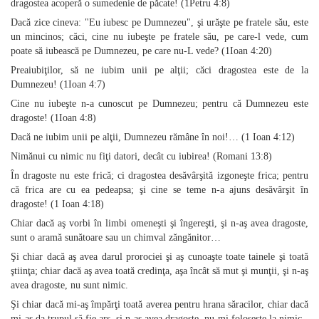
dragostea acoperă o sumedenie de păcate! (1Petru 4:8)
Dacă zice cineva: "Eu iubesc pe Dumnezeu", şi urăşte pe fratele său, este
un mincinos; căci, cine nu iubeşte pe fratele său, pe care‑l vede, cum
poate să iubească pe Dumnezeu, pe care nu‑L vede? (1Ioan 4:20)
Preaiubiţilor, să ne iubim unii pe alţii; căci dragostea este de la
Dumnezeu! (1Ioan 4:7)
Cine nu iubeşte n‑a cunoscut pe Dumnezeu; pentru că Dumnezeu este
dragoste! (1Ioan 4:8)
Dacă ne iubim unii pe alţii, Dumnezeu rămâne în noi!… (1 Ioan 4:12)
Nimănui cu nimic nu fiţi datori, decât cu iubirea! (Romani 13:8)
În dragoste nu este frică; ci dragostea desăvârşită izgoneşte frica; pentru
că frica are cu ea pedeapsa; şi cine se teme n‑a ajuns desăvârşit în
dragoste! (1 Ioan 4:18)
Chiar dacă aş vorbi în limbi omeneşti şi îngereşti, şi n‑aş avea dragoste,
sunt o aramă sunătoare sau un chimval zăngănitor…
Şi chiar dacă aş avea darul prorociei şi aş cunoaşte toate tainele şi toată
ştiinţa; chiar dacă aş avea toată credinţa, aşa încât să mut şi munţii, şi n‑aş
avea dragoste, nu sunt nimic.
Şi chiar dacă mi‑aş împărţi toată averea pentru hrana săracilor, chiar dacă
mi‑aş da trupul să fie ars, şi n‑aş avea dragoste, nu‑mi foloseşte la nimic.