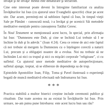
învăţat şi ne învaţă! Restul este denaturare şi sectarism.
Cine este interesat poate deveni în întregime familiarizat cu analiza
Învăţăturilor lui Isus (cu ajutorul unor Evanghelii apocrife) chiar pe acest
site. Dar acum, permiteţi‑mi să subliniez faptul că Isus, în timpul vieţii
Sale pe Pământ ‑ cunoscută nouă, i‑a învăţat şi pe ucenicii Săi metodele
meditative esențiale pentru cunoașterea Tatălui Ceresc.
În
Noul Testament
se menţionează acest lucru, în special, prin afirmaţia
lui Isus: “Dumnezeu este Duh; şi cine se închină Lui trebuie să I se
închine în duh şi în adevăr." (Ioan 4:24). Ceea ce reiese de aici este faptul
că noi trebuie să mergem la Dumnezeu cu o înțelegere corectă a naturii
Lui, precum și a obligaţiei noastre de a evolua. Noi nu trebuie să ne
închinăm Lui nici cu trupul şi nici cu mişcări corporale “religioase”, ci cu
sufletul. Cu ajutorul unor metode meditative de autoperfecţionare,
sufletul ajunge, treptat, să se elibereze de dependenţa sa de trup.
Epistolele Apostolilor Ioan, Filip, Toma şi Pavel ilustrează o experienţă
bogată de muncă meditativă efectuată sub îndrumarea lui Isus.
* * *
Practica stabilită a multor biserici creștine include ceremonii publice şi
ritualism. Dar toate acestea nu au existat în Învățăturile lui Isus. Prin
urmare, ne‑am putea pune întrebarea: este acest lucru bun sau rău?