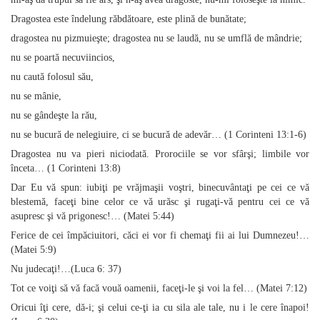
Dragostea este îndelung răbdătoare, este plină de bunătate;
dragostea nu pizmuieşte; dragostea nu se laudă, nu se umflă de mândrie;
nu se poartă necuviincios,
nu caută folosul său,
nu se mânie,
nu se gândeşte la rău,
nu se bucură de nelegiuire, ci se bucură de adevăr… (1 Corinteni 13:1‑6)
Dragostea nu va pieri niciodată. Prorociile se vor sfârşi; limbile vor
înceta… (1 Corinteni 13:8)
Dar Eu vă spun: iubiţi pe vrăjmaşii voştri, binecuvântaţi pe cei ce vă
blestemă, faceţi bine celor ce vă urăsc şi rugaţi‑vă pentru cei ce vă
asupresc şi vă prigonesc!… (Matei 5:44)
Ferice de cei împăciuitori, căci ei vor fi chemaţi fii ai lui Dumnezeu!…
(Matei 5:9)
Nu judecaţi!…(Luca 6: 37)
Tot ce voiţi să vă facă vouă oamenii, faceţi‑le şi voi la fel… (Matei 7:12)
Oricui îţi cere, dă‑i; şi celui ce‑ţi ia cu sila ale tale, nu i le cere înapoi!