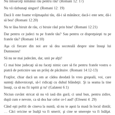
Nu întoarceţi nimănui rău pentru rău! (Romani 12: 17)
Nu vă răzbunaţi singuri! (Romani 12: 19)
Dacă îi este foame vrăjmaşului tău, dă‑i să mănânce; dacă‑i este sete, dă‑i
să bea! (Romani 12:20)
Nu te lăsa biruit de rău, ci biruie răul prin bine! (Romani 12:21)
Dar pentru ce judeci tu pe fratele tău? Sau pentru ce dispreţuieşti tu pe
fratele tău? (Romani 14:10)
Aşa că fiecare din noi are să dea socoteală despre sine însuşi lui
Dumnezeu!
Să nu ne mai judecăm, dar, unii pe alţii!
Ci mai bine judecaţi să nu faceţi nimic care să fie pentru fratele vostru o
piatră de poticnire sau un prilej de păcătuire. (Romani 14:12‑13)
Fraţilor, chiar dacă un om ar cădea deodată în vreo greşeală, voi, care
sunteţi duhovniceşti, să‑l ridicaţi cu duhul blândeţii. Şi ia seama la tine
însuţi, ca să nu fii ispitit şi tu! (Galateni 6:1)
Niciun cuvânt stricat să nu vă iasă din gură; ci unul bun, pentru zidire,
după cum e nevoie, ca să dea har celor ce‑l aud! (Efeseni 4: 29)
Când eşti poftit de cineva la nuntă, să nu te aşezi la masă în locul dintâi;
… Căci oricine se înalţă va fi smerit; şi cine se smereşte va fi înălţat.