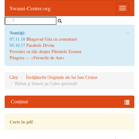
Swami-Center.org
Toggle
navigatio
×
Noutăți:
07.11.18
Bhagavad Gita cu comentarii
05.10.17
Parabole Divine
Povestiri cu tâlc despre Părintele Zosima
Pitagora — «Versurile de Aur»
Cărți
Învăţăturile Originale ale lui Isus Cristos
Bărbat şi femeie pe Calea spirituală
Conținut
Carte în pdf
.