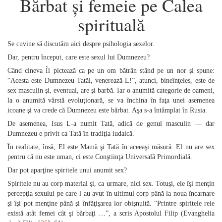
Bărbat şi femeie pe Calea
spirituală
Se cuvine să discutăm aici despre psihologia sexelor.
Dar, pentru început, care este sexul lui Dumnezeu?
Când cineva Îl pictează ca pe un om bătrân stând pe un nor şi spune:
“Acesta este Dumnezeu‑Tatăl, venerează‑L!”, atunci, bineînţeles, este de
sex masculin şi, eventual, are şi barbă. Iar o anumită categorie de oameni,
la o anumită vârstă evoluţionară, se va închina în faţa unei asemenea
icoane şi va crede că Dumnezeu este bărbat. Aşa s‑a întâmplat în Rusia.
De asemenea, Isus L‑a numit Tată, adică de genul masculin — dar
Dumnezeu e privit ca Tată în tradiţia iudaică.
În realitate, însă, El este Mamă şi Tată în aceeaşi măsură. El nu are sex
pentru că nu este uman, ci este Conştiinţa Universală Primordială.
Dar pot aparţine spiritele unui anumit sex?
Spiritele nu au corp material şi, ca urmare, nici sex. Totuşi, ele îşi menţin
percepţia sexului pe care l‑au avut în ultimul corp până la noua încarnare
şi îşi pot menţine până şi înfăţişarea lor obişnuită. “Printre spiritele rele
există atât femei cât şi bărbaţi …”, a scris Apostolul Filip (Evanghelia