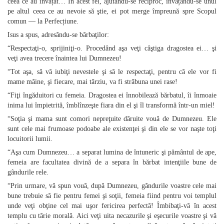
ceea ce au învățat… În acest fel, ajutându‑se reciproc, învățându‑se unul
pe altul ceea ce au nevoie să ştie, ei pot merge împreună spre Scopul
comun — la Perfecțiune.
Isus a spus, adresându‑se bărbaţilor:
“Respectaţi‑o, sprijiniţi‑o. Procedând aşa veţi câştiga dragostea ei… şi
veţi avea trecere înaintea lui Dumnezeu!
“Tot aşa, să vă iubiţi nevestele şi să le respectaţi, pentru că ele vor fi
mame mâine, şi fiecare, mai târziu, va fi străbuna unei rase!
“Fiţi îngăduitori cu femeia. Dragostea ei înnobilează bărbatul, îi înmoaie
inima lui împietrită, îmblînzeşte fiara din el şi îl transformă într‑un miel!
“Soţia şi mama sunt comori nepreţuite dăruite vouă de Dumnezeu. Ele
sunt cele mai frumoase podoabe ale existenţei şi din ele se vor naşte toţi
locuitorii lumii.
“Aşa cum Dumnezeu… a separat lumina de întuneric şi pământul de ape,
femeia are facultatea divină de a separa în bărbat intenţiile bune de
gândurile rele.
“Prin urmare, vă spun vouă, după Dumnezeu, gândurile voastre cele mai
bune trebuie să fie pentru femei şi soţii, femeia fiind pentru voi templul
unde veţi obţine cel mai uşor fericirea perfectă! Îmbibaţi‑vă în acest
templu cu tărie morală. Aici veţi uita necazurile şi eşecurile voastre şi vă