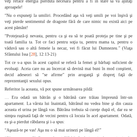
veţi reface energia pierdută necesară pentru a fi în stare să vă ajutaţi
aproapele!
“Nu o expuneţi la umiliri. Procedând aşa vă veţi umili pe voi înşivă şi
veţi pierde sentimentul de dragoste fără de care nimic nu există aici pe
acest pământ!
“Protejează‑ţi nevasta, pentru ca şi ea să te poată proteja pe tine şi pe
toată familia ta. Tot ce faci pentru soţia ta, pentru mama ta, pentru o
văduvă sau o altă femeie la necaz, vei fi făcut lui Dumnezeu.” (Viaţa
Sfântului Issa [
28
], 12:13‑21)
Tot ce s‑a spus în acest capitol se referă la femei şi bărbaţi suficient de
evoluaţi. Aceia care nu au încercat să devină mai buni în mod conştient,
decid adeseori să “se afirme” prin aroganţă şi dispreţ faţă de
reprezentanţii sexului opus.
Referitor la aceasta, vă pot spune următoarea pildă:
… Era odată un bătrân şi o bătrână care trăiau împreună într‑un
apartament. La vârsta lui înaintată, bătrânul nu vedea bine şi din cauza
aceasta el urina pe lângă vas. Bătrâna trebuia să cureţe după el, dar ea se
simţea ruşinată faţă de vecini pentru că locuia în acel apartament. Odată,
ea şi‑a pierdut răbdarea şi i‑a spus:
“Aşează‑te pe vas! Aşa nu o să mai urinezi pe lângă el!”