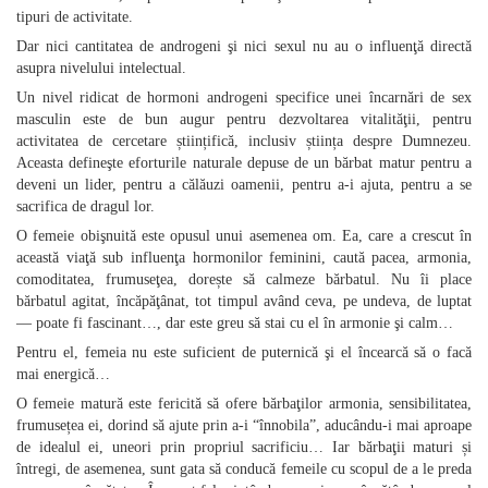
tipuri de activitate.
Dar nici cantitatea de androgeni şi nici sexul nu au o influenţă directă
asupra nivelului intelectual.
Un nivel ridicat de hormoni androgeni specifice unei încarnări de sex
masculin este de bun augur pentru dezvoltarea vitalităţii, pentru
activitatea de cercetare științifică, inclusiv știința despre Dumnezeu.
Aceasta defineşte eforturile naturale depuse de un bărbat matur pentru a
deveni un lider, pentru a călăuzi oamenii, pentru a‑i ajuta, pentru a se
sacrifica de dragul lor.
O femeie obişnuită este opusul unui asemenea om. Ea, care a crescut în
această viaţă sub influenţa hormonilor feminini, caută pacea, armonia,
comoditatea, frumuseţea, dorește să calmeze bărbatul. Nu îi place
bărbatul agitat, încăpăţânat, tot timpul având ceva, pe undeva, de luptat
— poate fi fascinant…, dar este greu să stai cu el în armonie şi calm…
Pentru el, femeia nu este suficient de puternică şi el încearcă să o facă
mai energică…
O femeie matură este fericită să ofere bărbaţilor armonia, sensibilitatea,
frumusețea ei, dorind să ajute prin a‑i “înnobila”, aducându‑i mai aproape
de idealul ei, uneori prin propriul sacrificiu… Iar bărbaţii maturi și
întregi, de asemenea, sunt gata să conducă femeile cu scopul de a le preda