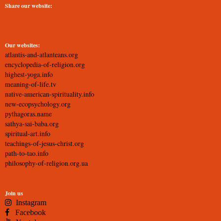
Share our website:
Our websites:
atlantis-and-atlanteans.org
encyclopedia-of-religion.org
highest-yoga.info
meaning-of-life.tv
native-american-spirituality.info
new-ecopsychology.org
pythagoras.name
sathya-sai-baba.org
spiritual-art.info
teachings-of-jesus-christ.org
path-to-tao.info
philosophy-of-religion.org.ua
Join us
Instagram
Facebook