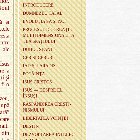
lor.
IN­TRO­DU­CERE
Noul
DUM­NE­ZEU TATĂL
ă şi
EVOLUŢIA SA ŞI NOI
tele
PRO­CE­SUL DE CREAŢIE.
esta
MUL­TI­DI­MEN­SIO­NA­LI­TA­
TEA SPAŢIULUI
ntre
 ale
DUHUL SFÂNT
CER ŞI CE­RURI
 Isus
IAD ŞI PA­RA­DIS
re a
PO­CĂINŢA
ui şi
ISUS CRIS­TOS
fi o
ISUS — DES­PRE EL
ÎNSUŞI
zeu,
după
RĂSPÂNDI­REA CREŞTI­
NIS­MU­LUI
ară”
care
LI­BER­TA­TEA VOINŢEI
alt.
DES­TIN
 din
DEZVOL­TA­REA IN­TE­LEC­
t, a