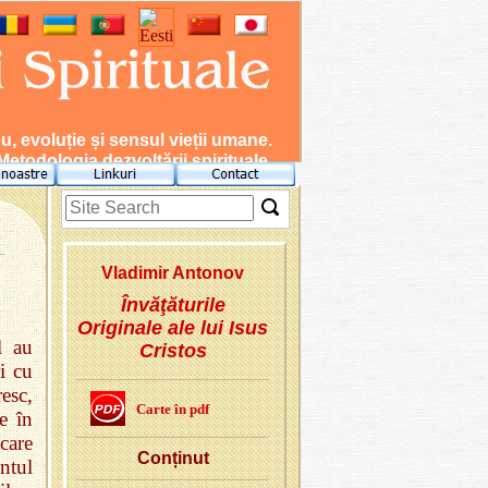
evoluție și sensul vieții umane.
Metodologia dezvoltării spirituale.
Vla­di­mir An­to­nov
Învăţăturile
Originale ale lui Isus
l au
Cristos
i cu
resc,
Carte în pdf
e în
care
Con­ți­nut
ântul