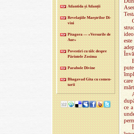
Duh 
Atlan­tida și Atlan­ții
Asem
Test
Re­velaţiile Maeştri­lor Di­
vini
stru
ideo
Pi­ta­gora — «Ver­su­rile de
Aur»
este
adep
Po­ves­tiri cu tâlc des­pre
Învă
Pă­rin­tele Zo­sima
E
pute
Pa­ra­bole Di­vine
împl
Bha­ga­vad Gita cu co­men­
care
ta­rii
mărt
după
ce a
unde
perm
întu