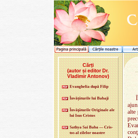
Cărți
(autor și editor Dr.
Vladimir Antonov)
Evan­ghe­lia după Filip
În­vă­ță­tu­rile lui
Babaji
ajun
Învăţătu­rile Ori­gi­nale ale
alte
lui Isus Cris­tos
prec
Evan
Sa­thya Sai Baba — Cris­
conţ
tos al zi­le­lor noas­tre