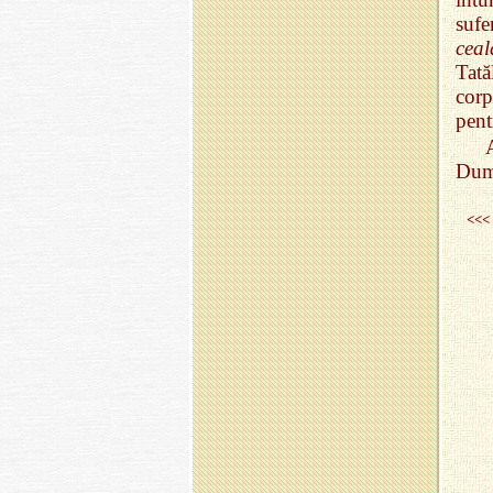
sufe
ceal
Tat
corp
pent
A
Dum
<<<