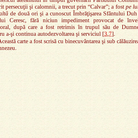
rit persecuţii şi calomnii, a trecut prin “Calvar”; a fost
pe l
altă
de două ori şi a cunoscut Îmbrăţişarea Sfântului Duh 
ălui Ceresc, fără niciun impediment provocat de învel
oral, după care a fost retrimis în trupul său de Dumn
ru a‑şi continua autodezvoltarea şi serviciul [
3
,
7
].
ceastă carte a fost scrisă cu binecuvântarea şi sub călăuzire
nezeu.