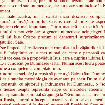
şi Dumnezeu‑Tatăl, precum şi păreri personale ale autori
enea scrieri sunt numeroase, dar nu toate sunt incluse în 
ament.
Cu toate acestea, nu a existat nicio descriere complet
cturată a Învăţăturilor lui Cristos care să prezinte aspec
logice cele mai importante, într‑o manieră sistematică. Ac
 unul din motivele care a generat numeroase neînţelegeri î
ţii lui Isus Cristos precum şi denaturări surprinzătoare
ţăturilor Sale.
ste limpede că realizarea unei compilaţii a Învăţăturilor lui
a fi îndeplinită cu succes numai de către o persoană ca
init tot ceea ce a propovăduit Isus, care a cuprins iubirea L
 L‑a cunoscut pe Dumnezeu‑Tatăl. Numai acest lucru poate 
urie a competenței compilatorului.
Autorul acestei cărţi a reuşit să parcurgă Calea către Dumne
 ce a studiat metodologia de avansare pe acest Drum și 
 construit, cu ajutorul și îndrumarea lui Dumnezeu, o “sc
 fiecare treaptă reprezintă etape cu metodele aferente 
it aspirantului spiritual să ajungă la “Reuniunea” la nivel în
În Rusia, autorul a început lucrarea sa de a salva oamenii
nericul ateismului în timpul guvernării Partidului Comunis