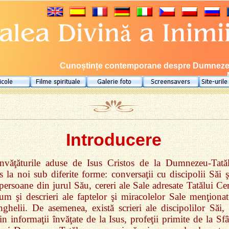
Cunoștințe contemporane despre Dumnezeu, 
Introducere
Învăţăturile aduse de Isus Cristos de la Dumnezeu‑Tată
s la noi sub diferite forme: conversaţii cu discipolii Săi ş
 persoane din jurul Său, cereri ale Sale adresate Tatălui Ce
um şi descrieri ale faptelor şi miracolelor Sale menţionat
ghelii. De asemenea, există scrieri ale discipolilor Săi, 
in informaţii învăţate de la Isus, profeţii primite de la Sf