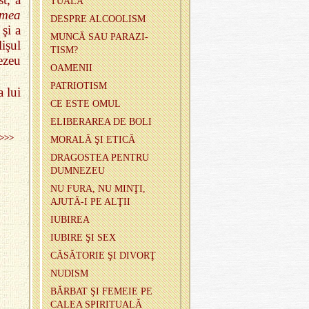
TU­ALĂ
umea
DES­PRE AL­CO­O­LISM
şi a
MUNCĂ SAU PA­RA­ZI­
işul
TISM?
ezeu
OA­ME­NII
PA­TRI­O­TISM
a lui
CE ESTE OMUL
ELI­BE­RA­REA DE BOLI
>>>
MO­RALĂ ŞI ETICĂ
DRA­GOS­TEA PEN­TRU
DUM­NE­ZEU
NU FURA, NU MINŢI,
AJUTĂ‑I PE ALŢII
IU­BI­REA
IU­BIRE ŞI SEX
CĂ­SĂ­TO­RIE ŞI DIVORŢ
NU­DISM
BĂR­BAT ŞI FE­MEIE PE
CALEA SPI­RI­TU­ALĂ