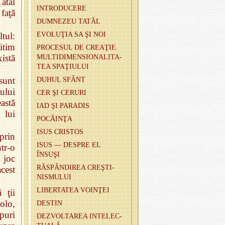
Tatăl
IN­TRO­DU­CERE
 faţă
DUM­NE­ZEU TATĂL
ltul:
EVOLUŢIA SA ŞI NOI
itim
PRO­CE­SUL DE CREAŢIE.
istă
MUL­TI­DI­MEN­SIO­NA­LI­TA­
TEA SPAŢIULUI
sunt
DUHUL SFÂNT
ului
CER ŞI CE­RURI
astă
IAD ŞI PA­RA­DIS
 lui
PO­CĂINŢA
ISUS CRIS­TOS
prin
ISUS — DES­PRE EL
tr‑o
ÎNSUŞI
 joc
RĂSPÂNDI­REA CREŞTI­
acest
NIS­MU­LUI
LI­BER­TA­TEA VOINŢEI
 ţii
olo,
DES­TIN
uri
DEZVOL­TA­REA IN­TE­LEC­