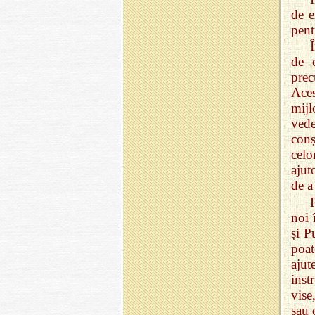
de e
pent
de d
prec
Aces
mijl
vede
conș
celo
ajut
de a 
noi 
și P
poa
aju
inst
vise
sau 