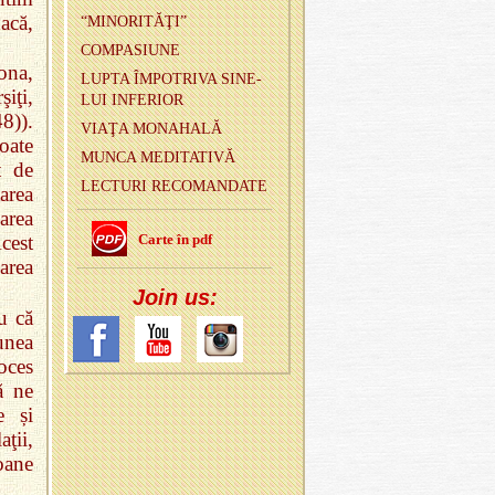
acă,
“MI­NO­RITĂŢI”
COM­PA­SIUNE
ona,
LUPTA ÎM­PO­TRIVA SI­NE­
iţi,
LUI IN­FE­RIOR
8)).
VIAŢA MO­NA­HALĂ
oate
MUNCA ME­DI­TA­TIVĂ
t de
LEC­TURI RE­CO­MAN­DATE
area
narea
Carte în pdf
cest
carea
Join us:
ru că
unea
roces
ă ne
e și
aţii,
oane