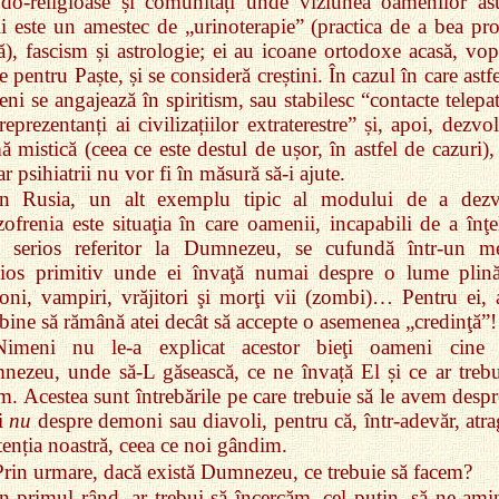
do‑religioase și comunități unde viziunea oamenilor as
i este un amestec de „urinoterapie” (practica de a bea pro
ă), fascism și astrologie; ei au icoane ortodoxe acasă, vop
e pentru Paște, și se consideră creștini. În cazul în care astf
ni se angajează în spiritism, sau stabilesc “contacte telepa
reprezentanți ai civilizațiilor extraterestre” și, apoi, dezvo
ă mistică (ceea ce este destul de ușor, în astfel de cazuri),
r psihiatrii nu vor fi în măsură să‑i ajute.
În Rusia, un alt exemplu tipic al modului de a dezv
zofrenia este situaţia în care oamenii, incapabili de a înţe
a serios referitor la Dumnezeu, se cufundă într‑un m
gios primitiv unde ei învaţă numai despre o lume plin
ni, vampiri, vrăjitori şi morţi vii (zombi)… Pentru ei, a
bine să rămână atei decât să accepte o asemenea „credinţă”!
Nimeni nu le‑a explicat acestor bieţi oameni cine 
ezeu, unde să‑L găsească, ce ne învață El și ce ar trebu
m. Acestea sunt întrebările pe care trebuie să le avem despr
i
nu
despre demoni sau diavoli, pentru că, într‑adevăr, atr
tenția noastră, ceea ce noi gândim.
Prin urmare, dacă există Dumnezeu, ce trebuie să facem?
În primul rând, ar trebui să încercăm, cel puţin, să ne ami