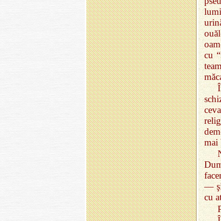
pseu
lumi
urin
ouăl
oame
cu “
team
măca
schi
cev
reli
demo
mai 
Dumn
face
— ş
cu a