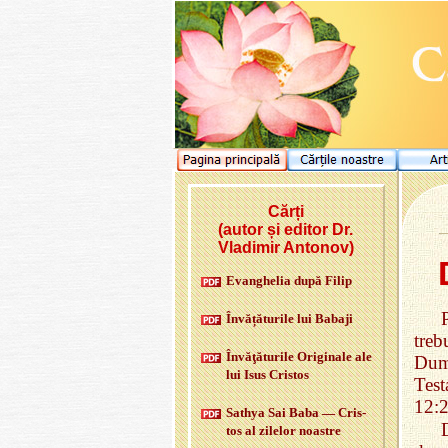
Cărți
(autor și editor Dr.
Vladimir Antonov)
Evan­ghe­lia după Filip
În­vă­ță­tu­rile lui
Babaji
tre
Învăţătu­rile Ori­gi­nale ale
Dumn
lui Isus Cris­tos
Test
12:2
Sa­thya Sai Baba — Cris­
tos al zi­le­lor noas­tre