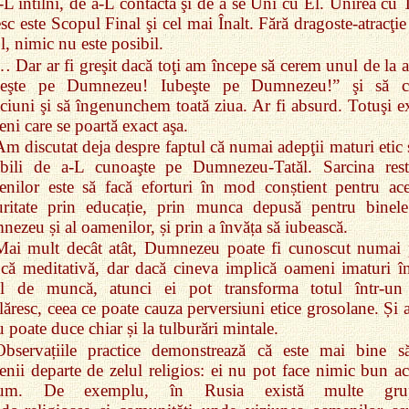
‑L întîlni, de a‑L contacta şi de a se Uni cu El. Unirea cu 
sc este Scopul Final şi cel mai Înalt. Fără dragoste‑atracţie
l, nimic nu este posibil.
… Dar ar fi greşit dacă toţi am începe să cerem unul de la a
beşte pe Dumnezeu! Iubeşte pe Dumnezeu!” şi să c
ciuni şi să îngenunchem toată ziua. Ar fi absurd. Totuşi ex
ni care se poartă exact aşa.
Am discutat deja despre faptul că numai adepţii maturi etic 
abili de a‑L cunoaşte pe Dumnezeu‑Tatăl. Sarcina rest
nilor este să facă eforturi în mod conștient pentru ace
ritate prin educație, prin munca depusă pentru binele
ezeu și al oamenilor, și prin a învăța să iubească.
Mai mult decât atât, Dumnezeu poate fi cunoscut numai 
ă meditativă, dar dacă cineva implică oameni imaturi în
fel de muncă, atunci ei pot transforma totul într‑un
lăresc, ceea ce poate cauza perversiuni etice grosolane. Și 
u poate duce chiar și la tulburări mintale.
Observațiile practice demonstrează că este mai bine să
nii departe de zelul religios: ei nu pot face nimic bun ac
cum. De exemplu, în Rusia există multe grup