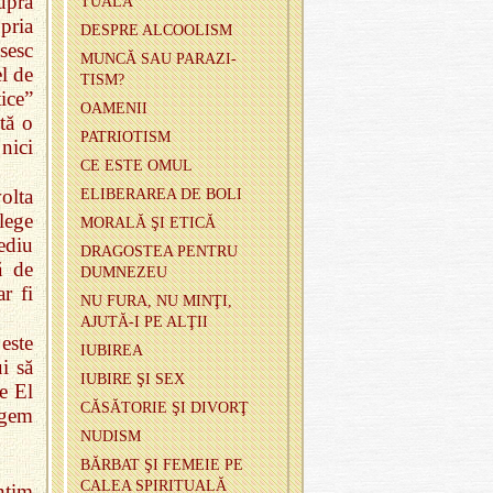
upra
TU­ALĂ
pria
DES­PRE AL­CO­O­LISM
sesc
MUNCĂ SAU PA­RA­ZI­
el de
TISM?
tice”
OA­ME­NII
ltă o
PA­TRI­O­TISM
 nici
CE ESTE OMUL
olta
ELI­BE­RA­REA DE BOLI
lege
MO­RALĂ ŞI ETICĂ
ediu
DRA­GOS­TEA PEN­TRU
ă de
DUM­NE­ZEU
r fi
NU FURA, NU MINŢI,
AJUTĂ‑I PE ALŢII
este
IU­BI­REA
i să
IU­BIRE ŞI SEX
e El
CĂ­SĂ­TO­RIE ŞI DIVORŢ
agem
NU­DISM
BĂR­BAT ŞI FE­MEIE PE
CALEA SPI­RI­TU­ALĂ
ntim