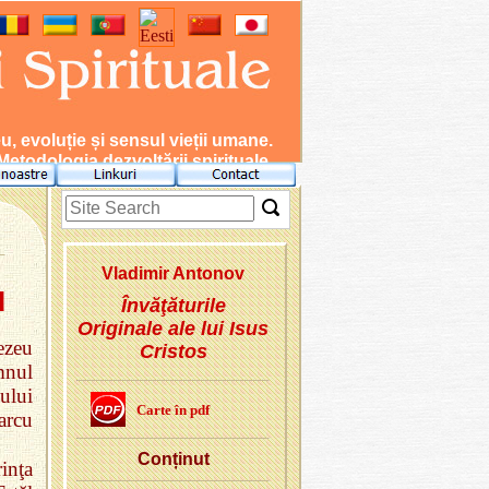
evoluție și sensul vieții umane.
Metodologia dezvoltării spirituale.
Vla­di­mir An­to­nov
u
Învăţăturile
Originale ale lui Isus
ezeu
Cristos
mnul
ului
Carte în pdf
arcu
Con­ți­nut
inţa