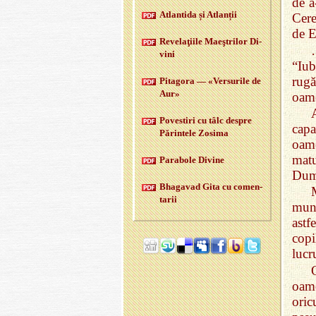
de a
Atlan­tida și Atlan­ții
Cere
de E
Re­velaţiile Maeştri­lor Di­
vini
“Iu
rugă
Pi­ta­gora — «Ver­su­rile de
Aur»
oame
Po­ves­tiri cu tâlc des­pre
cap
Pă­rin­tele Zo­sima
oame
matu
Pa­ra­bole Di­vine
Dumn
Bha­ga­vad Gita cu co­men­
ta­rii
munc
ast
copi
lucr
oame
ori