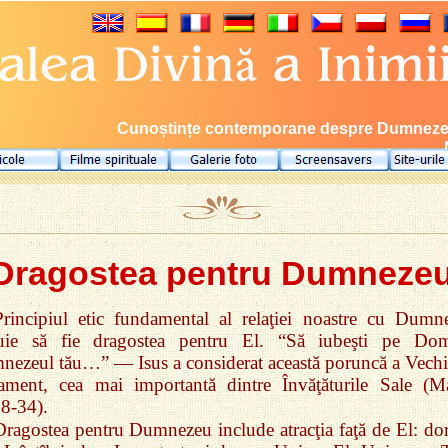
Cunoștințe contemporane despre Dumnezeu, 
Dragostea pentru Dumneze
Principiul etic fundamental al relaţiei noastre cu Dumn
buie să fie dragostea pentru El. “Să iubeşti pe Do
ezeul tău…” — Isus a considerat această poruncă a Vechi
ament, cea mai importantă dintre Învăţăturile Sale (M
8‑34).
Dragostea pentru Dumnezeu include atracţia faţă de El: dor