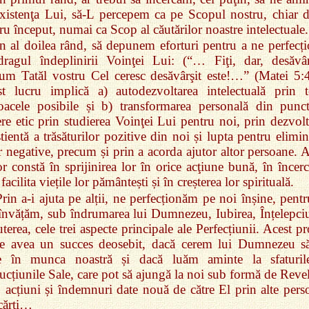
xistenţa Lui, să‑L percepem ca pe Scopul nostru, chiar d
ru început, numai ca Scop al căutărilor noastre intelectuale.
În al doilea rând, să depunem eforturi pentru a ne perfecți
ragul îndeplinirii Voinţei Lui: (“… Fiţi, dar, desăvârş
um Tatăl vostru Cel ceresc desăvârşit este!…” (Matei 5:4
t lucru implică a) autodezvoltarea intelectuală prin t
oacele posibile și b) transformarea personală din punc
re etic prin studierea Voinţei Lui pentru noi, prin dezvolt
tientă a trăsăturilor pozitive din noi și lupta pentru elimi
r negative, precum și prin a acorda ajutor altor persoane. A
or constă în sprijinirea lor în orice acţiune bună, în încer
facilita viețile lor pământești și în creșterea lor spirituală.
Prin a‑i ajuta pe alții, ne perfecționăm pe noi înșine, pent
învățăm, sub îndrumarea lui Dumnezeu, Iubirea, Înțelepci
uterea, cele trei aspecte principale ale Perfecțiunii. Acest p
te avea un succes deosebit, dacă cerem lui Dumnezeu s
te în munca noastră și dacă luăm aminte la sfaturil
rucțiunile Sale, care pot să ajungă la noi sub formă de Revel
, acțiuni și îndemnuri date nouă de către El prin alte pers
cărți…