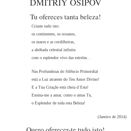
DMITRIY OSIPOV
Tu ofereces tanta beleza!
Criaste tudo isto:
os continentes, os oceanos,
os mares e as cordilheiras,
a abóbada celestial infinita
com o esplendor vivo das estrelas…
Nas Profundezas do Silêncio Primordial
está a Luz atraente do Teu Amor Divino!
E a Tua Criação está cheia d´Esta!
Ensina-me a amar, como o amas Tu,
o Esplendor de toda esta Beleza!
(Janeiro de 2014)
Quero oferecer-te tudo isto!