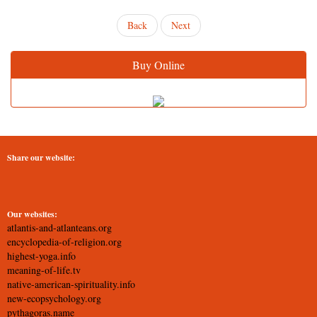
Back
Next
Buy Online
Share our website:
Our websites:
atlantis-and-atlanteans.org
encyclopedia-of-religion.org
highest-yoga.info
meaning-of-life.tv
native-american-spirituality.info
new-ecopsychology.org
pythagoras.name