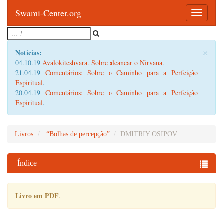
Swami-Center.org
Toggle
navigatio
×
Noticias:
04.10.19
Avalokiteshvara. Sobre alcancar o Nirvana
.
21.04.19
Comentários: Sobre o Caminho para a Perfeição
Espiritual
.
20.04.19
Comentários: Sobre o Caminho para a Perfeição
Espiritual
.
Livros
“Bolhas de percepção”
DMITRIY OSIPOV
Índice
Livro em PDF
.