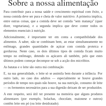
Sobre a nossa alimentação
Para contribuir para a nossa saúde e crescimento espiritual com êxito, a
nossa comida deve ser pura e cheia de valor nutritivo. A primeira implica,
entre outras coisas, que a comida deve ser comida “sem matança” (quer
dizer, vegetariana), e a segunda implica que deve conter todos os
elementos essenciais à nutrição.
Adicionalmente, é importante ter em conta a compatibilidade dos
alimentos. A saber, não se combinam bem, ao estar simultaneamente no
estômago, grandes quantidades de açúcar com comida proteica e
gordurosa. Neste caso, os dois últimos tipos de comida ficam muito
tempo no estômago, detendo os açúcares ali também, pelo que estes
últimos podem começar decompor-se sob a acção dos micróbios.
As batatas e o leite são outra má combinação.
E, na sua generalidade, o leite só se assimila bem durante a infância. Por
outro lado, no caso dos adultos — especialmente se houve grandes
períodos de tempo nos quais não houve, na sua nutrição, consumo de leite
— os fermentos necessários para a sua digestão deixam de ser produzidos.
A este respeito, será útil ter presente na memória que alguns produtos
alimentares (por exemplo, bolachas, chocolate, maionese e outros)
contêm leite em pó (ou leite desidratado).