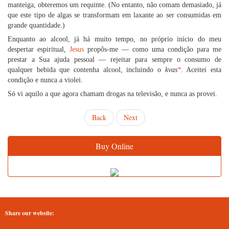
manteiga, obteremos um requinte. (No entanto, não comam demasiado, já
que este tipo de algas se transformam em laxante ao ser consumidas em
grande quantidade.)
Enquanto ao alcool, já há muito tempo, no próprio início do meu
despertar espiritual,
Jesus
propôs-me — como uma condição para me
prestar a Sua ajuda pessoal — rejeitar para sempre o consumo de
qualquer bebida que contenha alcool, incluindo o
kvas
*
.
Aceitei esta
condição e nunca a violei.
Só vi aquilo a que agora chamam drogas na televisão, e nunca as provei.
Back
Next
Buy Online
Share our website: