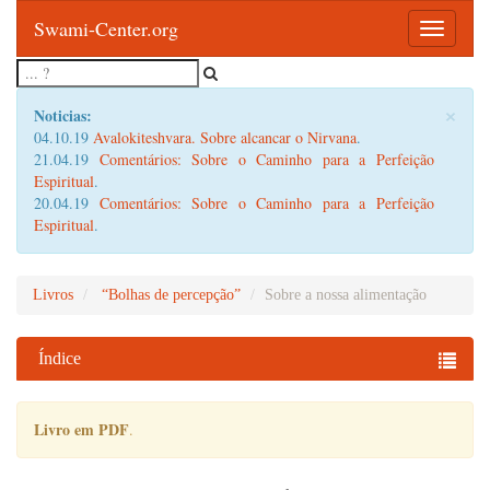
Swami-Center.org
Toggle
navigatio
×
Noticias:
04.10.19
Avalokiteshvara. Sobre alcancar o Nirvana
.
21.04.19
Comentários: Sobre o Caminho para a Perfeição
Espiritual
.
20.04.19
Comentários: Sobre o Caminho para a Perfeição
Espiritual
.
Livros
“Bolhas de percepção”
Sobre a nossa alimentação
Índice
Livro em PDF
.