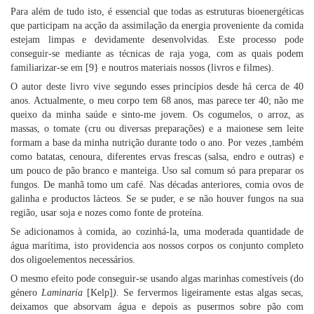
Para além de tudo isto, é essencial que todas as estruturas bioenergéticas
que participam na acção da assimilação da energia proveniente da comida
estejam limpas e devidamente desenvolvidas. Este processo pode
conseguir-se mediante as técnicas de raja yoga, com as quais podem
familiarizar-se em [9} e noutros materiais nossos (livros e filmes).
O autor deste livro vive segundo esses princípios desde há cerca de 40
anos. Actualmente, o meu corpo tem 68 anos, mas parece ter 40; não me
queixo da minha saúde e sinto-me jovem. Os cogumelos, o arroz, as
massas, o tomate (cru ou diversas preparações) e a maionese sem leite
formam a base da minha nutrição durante todo o ano. Por vezes ,também
como batatas, cenoura, diferentes ervas frescas (salsa, endro e outras) e
um pouco de pão branco e manteiga. Uso sal comum só para preparar os
fungos. De manhã tomo um café. Nas décadas anteriores, comia ovos de
galinha e productos lácteos. Se se puder, e se não houver fungos na sua
região, usar soja e nozes como fonte de proteína.
Se adicionamos à comida, ao cozinhá-la, uma moderada quantidade de
água marítima, isto providencia aos nossos corpos os conjunto completo
dos oligoelementos necessários.
O mesmo efeito pode conseguir-se usando algas marinhas comestíveis (do
género
Laminaria
[Kelp]
).
Se fervermos ligeiramente estas algas secas,
deixamos que absorvam água e depois as pusermos sobre pão com