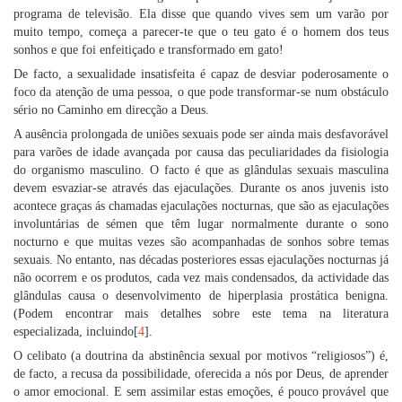
programa de televisão. Ela disse que quando vives sem um varão por
muito tempo, começa a parecer-te que o teu gato é o homem dos teus
sonhos e que foi enfeitiçado e transformado em gato!
De facto, a sexualidade insatisfeita é capaz de desviar poderosamente o
foco da atenção de uma pessoa, o que pode transformar-se num obstáculo
sério no Caminho em direcção a Deus.
A ausência prolongada de uniões sexuais pode ser ainda mais desfavorável
para varões de idade avançada por causa das peculiaridades da fisiologia
do organismo masculino. O facto é que as glândulas sexuais masculina
devem esvaziar-se através das ejaculações. Durante os anos juvenis isto
acontece graças ás chamadas ejaculações nocturnas, que são as ejaculações
involuntárias de sémen que têm lugar normalmente durante o sono
nocturno e que muitas vezes são acompanhadas de sonhos sobre temas
sexuais. No entanto, nas décadas posteriores essas ejaculações nocturnas já
não ocorrem e os produtos, cada vez mais condensados, da actividade das
glândulas causa o desenvolvimento de hiperplasia prostática benigna.
(Podem encontrar mais detalhes sobre este tema na literatura
especializada, incluindo[
4
].
O celibato (a doutrina da abstinência sexual por motivos “religiosos”) é,
de facto, a recusa da possibilidade, oferecida a nós por Deus, de aprender
o amor emocional. E sem assimilar estas emoções, é pouco provável que