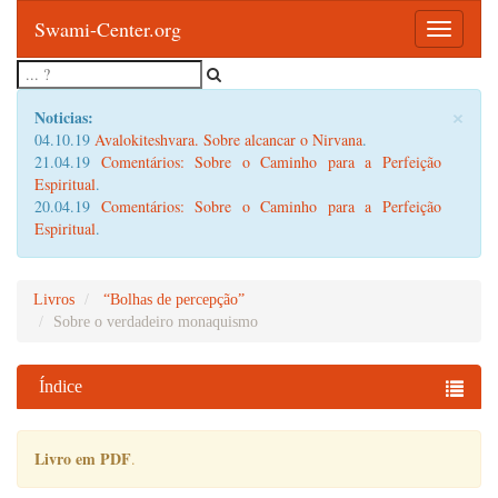
Swami-Center.org
Toggle
navigatio
×
Noticias:
04.10.19
Avalokiteshvara. Sobre alcancar o Nirvana
.
21.04.19
Comentários: Sobre o Caminho para a Perfeição
Espiritual
.
20.04.19
Comentários: Sobre o Caminho para a Perfeição
Espiritual
.
Livros
“Bolhas de percepção”
Sobre o verdadeiro monaquismo
Índice
Livro em PDF
.