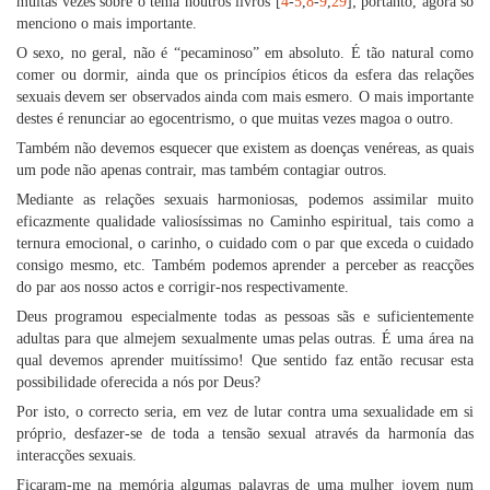
muitas vezes sobre o tema noutros livros [
4
-
5
,
8
-
9
,
29
]; portanto, agora só
menciono o mais importante.
O sexo, no geral, não é “pecaminoso” em absoluto. É tão natural como
comer ou dormir, ainda que os princípios éticos da esfera das relações
sexuais devem ser observados ainda com mais esmero. O mais importante
destes é renunciar ao egocentrismo, o que muitas vezes magoa o outro.
Também não devemos esquecer que existem as doenças venéreas, as quais
um pode não apenas contrair, mas também contagiar outros.
Mediante as relações sexuais harmoniosas, podemos assimilar muito
eficazmente qualidade valiosíssimas no Caminho espiritual, tais como a
ternura emocional, o carinho, o cuidado com o par que exceda o cuidado
consigo mesmo, etc. Também podemos aprender a perceber as reacções
do par aos nosso actos e corrigir-nos respectivamente.
Deus programou especialmente todas as pessoas sãs e suficientemente
adultas para que almejem sexualmente umas pelas outras. É uma área na
qual devemos aprender muitíssimo! Que sentido faz então recusar esta
possibilidade oferecida a nós por Deus?
Por isto, o correcto seria, em vez de lutar contra uma sexualidade em si
próprio, desfazer-se de toda a tensão sexual através da harmonía das
interacções sexuais.
Ficaram-me na memória algumas palavras de uma mulher jovem num