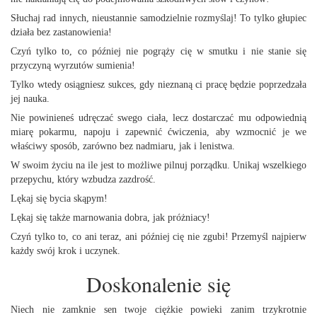
Słuchaj rad innych, nieustannie samodzielnie rozmyślaj! To tylko głupiec
działa bez zastanowienia!
Czyń tylko to, co później nie pogrąży cię w smutku i nie stanie się
przyczyną wyrzutów sumienia!
Tylko wtedy osiągniesz sukces, gdy nieznaną ci pracę będzie poprzedzała
jej nauka.
Nie powinieneś udręczać swego ciała, lecz dostarczać mu odpowiednią
miarę pokarmu, napoju i zapewnić ćwiczenia, aby wzmocnić je we
właściwy sposób, zarówno bez nadmiaru, jak i lenistwa.
W swoim życiu na ile jest to możliwe pilnuj porządku. Unikaj wszelkiego
przepychu, który wzbudza zazdrość.
Lękaj się bycia skąpym!
Lękaj się także marnowania dobra, jak próżniacy!
Czyń tylko to, co ani teraz, ani później cię nie zgubi! Przemyśl najpierw
każdy swój krok i uczynek.
Doskonalenie się
Niech nie zamknie sen twoje ciężkie powieki zanim trzykrotnie