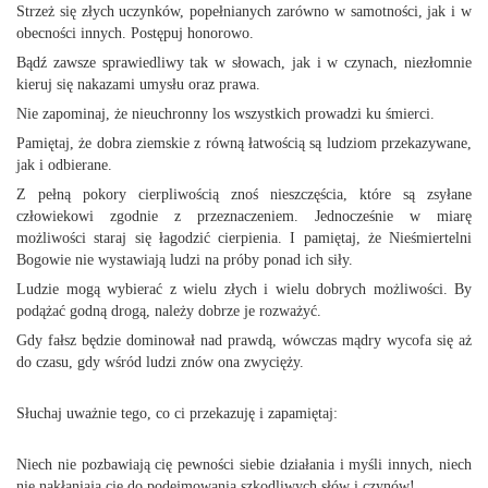
Strzeż się złych uczynków, popełnianych zarówno w samotności, jak i w
obecności innych. Postępuj honorowo.
Bądź zawsze sprawiedliwy tak w słowach, jak i w czynach, niezłomnie
kieruj się nakazami umysłu oraz prawa.
Nie zapominaj, że nieuchronny los wszystkich prowadzi ku śmierci.
Pamiętaj, że dobra ziemskie z równą łatwością są ludziom przekazywane,
jak i odbierane.
Z pełną pokory cierpliwością znoś nieszczęścia, które są zsyłane
człowiekowi zgodnie z przeznaczeniem. Jednocześnie w miarę
możliwości staraj się łagodzić cierpienia. I pamiętaj, że Nieśmiertelni
Bogowie nie wystawiają ludzi na próby ponad ich siły.
Ludzie mogą wybierać z wielu złych i wielu dobrych możliwości. By
podążać godną drogą, należy dobrze je rozważyć.
Gdy fałsz będzie dominował nad prawdą, wówczas mądry wycofa się aż
do czasu, gdy wśród ludzi znów ona zwycięży.
Słuchaj uważnie tego, co ci przekazuję i zapamiętaj:
Niech nie pozbawiają cię pewności siebie działania i myśli innych, niech
nie nakłaniają cię do podejmowania szkodliwych słów i czynów!