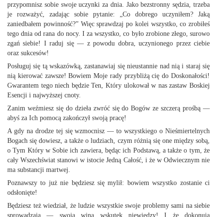
przypomnisz sobie swoje uczynki za dnia. Jako bezstronny sędzia, trzeba
je rozważyć, zadając sobie pytanie: „Co dobrego uczyniłem? Jaką
zaniedbałem powinność?” Więc sprawdzaj po kolei wszystko, co zrobiłeś
tego dnia od rana do nocy. I za wszystko, co było zrobione złego, surowo
zgań siebie! I raduj się — z powodu dobra, uczynionego przez ciebie
oraz sukcesów!
Posługuj się tą wskazówką, zastanawiaj się nieustannie nad nią i staraj się
nią kierować zawsze! Bowiem Moje rady przybliżą cię do Doskonałości!
Gwarantem tego niech będzie Ten, Który ulokował w nas zastaw Boskiej
Esencji i najwyższej cnoty.
Zanim weźmiesz się do dzieła zwróć się do Bogów ze szczerą prośbą —
abyś za Ich pomocą zakończył swoją pracę!
A gdy na drodze tej się wzmocnisz — to wszystkiego o Nieśmiertelnych
Bogach się dowiesz, a także o ludziach, czym różnią się one między sobą,
o Tym Który w Sobie ich zawiera, będąc ich Podstawą, a także o tym, że
cały Wszechświat stanowi w istocie Jedną Całość, i że w Odwiecznym nie
ma substancji martwej.
Poznawszy to już nie będziesz się mylił: bowiem wszystko zostanie ci
odsłonięte!
Będziesz też wiedział, że ludzie wszystkie swoje problemy sami na siebie
sprowadzają — swoją winą wskutek niewiedzy! I że dokonują