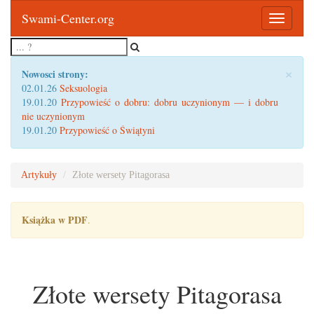
Swami-Center.org
Toggle
navigatio
×
Nowosci strony:
02.01.26
Seksuologia
19.01.20
Przypowieść o dobru: dobru uczynionym — i dobru
nie uczynionym
19.01.20
Przypowieść o Świątyni
Artykuły
Złote wersety Pitagorasa
Książka w PDF
.
Złote wersety Pitagorasa