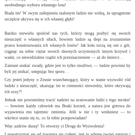
swobodnego wyboru własnego losu!
Biada im! W swym zaślepieniu szalonym ludzie nie widzą, że upragnione
szczęście ukrywa się w ich własnej głębi!
Bardzo niewielu spośród nas tych, którzy mogą pozbyć się swoich
nieszczęść o własnych siłach, bowiem ludzie są ślepi na zrozumienie
prawa konstruowania ich własnych losów! Jak koła toczą się oni z gór,
ciągnąc na sobie ciężar swoich dawnych uczynionych innym krzywd i
waśni, co niewidzialnie rządzi ich przeznaczeniem — aż do śmierci…
Zamiast szukać zwady, gdzie jest to tylko możliwe, — ludzie powinni by
byli jej unikać, ustępując bez sporu…
Czy jesteś jedyny o Zeusie wszechmogący, który w stanie wyzwolić ród
ludzki z nieszczęść, ukazując im te ciemności niewiedzy, które okrywają
ich oczy?!
Jednak nie powinniśmy tracić nadziei na uratowanie ludzi z tego mroku!
— bowiem każdy człowiek ma Boski korzeń, a natura jest gotowa do
wyjawienia mu tajemnic istnienia. Jeśli w nie i ty wnikniesz — to
wkrótce stanie się to, co Ja tobie przepowiadam!
Więc uzdrów duszę! To otworzy ci Drogę do Wyzwolenia!
I powstrzymaj się od żywienia się ciałem: jest to wbrew twojej naturze i