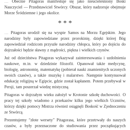
… Obecnie Pitagoras manifestuje się jako nieucieleśniony Boski
Nauczyciel — Przedstawiciel Stwórcy. Obszar, który nadzoruje obejmuje
Morze Śródziemne i jego okolice.
* * *
… Pitagoras urodził się na wyspie Samos na Morzu Egejskim. Jego
narodziny były zapowiedziane przez prorokinię, dzięki której Bóg
zapowiedział rodzicom przyszłe narodziny chłopca, który po dojściu do
dojrzałości będzie sławny z mądrości, piękna i wielkich czynów.
Już od dzieciństwa Pitagoras wykazywał zainteresowania i uzdolnienia
naukowe, m.in. w dziedzinie filozofii. Opanował także medycynę,
biologię, astronomię, matematykę (pobierał nauki znamienitych uczonych
swoich czasów), a także muzykę i malarstwo. Następnie kontynuował
edukację religijną w Egipcie, gdzie został kapłanem. Potem przebywał w
Persji, tam poszerzał wiedzę mistyczną.
Pitagoras w dojrzałym wieku założył w Krotonie szkołę duchowości. O
pracy tej szkoły wiadomo z przekazów kilku jego wielkich Uczniów,
którzy dzięki pomocy Mistrza również osiągnęli Boskość w Zjednoczeniu
ze Stwórcą.
Prezentujemy “złote wersety” Pitagorasa, które przetrwały do naszych
czasów, a były przeznaczone do studiowania przez początkujących