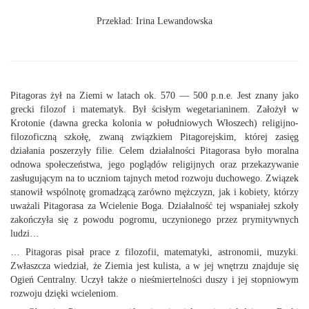
Przekład: Irina Lewandowska
Pitagoras żył na Ziemi w latach ok. 570 — 500 p.n.e. Jest znany jako
grecki filozof i matematyk. Był ścisłym wegetarianinem. Założył w
Krotonie (dawna grecka kolonia w południowych Włoszech) religijno-
filozoficzną szkołę, zwaną związkiem Pitagorejskim, której zasięg
działania poszerzyły filie. Celem działalności Pitagorasa było moralna
odnowa społeczeństwa, jego poglądów religijnych oraz przekazywanie
zasługującym na to uczniom tajnych metod rozwoju duchowego. Związek
stanowił wspólnotę gromadzącą zarówno mężczyzn, jak i kobiety, którzy
uważali Pitagorasa za Wcielenie Boga. Działalność tej wspaniałej szkoły
zakończyła się z powodu pogromu, uczynionego przez prymitywnych
ludzi…
… Pitagoras pisał prace z filozofii, matematyki, astronomii, muzyki.
Zwłaszcza wiedział, że Ziemia jest kulista, a w jej wnętrzu znajduje się
Ogień Centralny. Uczył także o nieśmiertelności duszy i jej stopniowym
rozwoju dzięki wcieleniom.