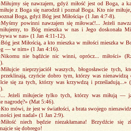
«Miłujmy się nawzajem, gdyż miłość jest od Boga, a k
miłuje z Boga się narodził i poznał Boga. Kto nie miłuje,
poznał Boga, gdyż Bóg jest Miłością» (1 Jan 4:7-8).
«Myśmy powinni nawzajem się miłować!... Jeżeli nawz
 miłujemy, to Bóg mieszka w nas i Jego doskonała Mi
bywa w nas» (1 Jan 4:11-12).
«Bóg jest Miłością, a kto mieszka w miłości mieszka w B
g — w nim» (1 Jan 4:16).
«Nikomu nie bądźcie nic winni, oprócz... miłości» (
).
«Miłujcie nieprzyjaciół waszych, błogosławcie tych, kt
przeklinają, czyńcie dobro tym, którzy was nienawidzą 
cie się za tych, którzy was krzywdzą i prześladują...» 
).
«... Jeżeli miłujecie tylko tych, którzy was miłują — j
e nagrodę?» (Мat 5:46).
«Кto mówi, że jest w światłości, a brata swojego nienawidz
ności jest nadal» (1 Jan 2:9).
«Miłość niech będzie niezakłamana! Brzydźcie się z
majcie się dobrego!