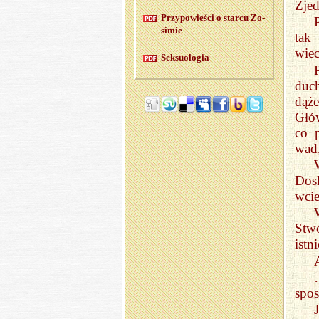
Zjed
Przy­po­wie­ści o star­cu Zo­
si­mie
tak
wie
Sek­su­olo­gia
duc
dąż
Głó
co 
wad,
Dos
wci
Stwó
istni
spos