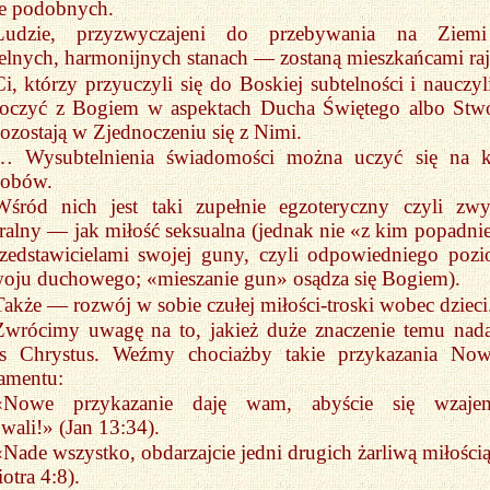
ie podobnych.
Ludzie, przyzwyczajeni do przebywania na Ziem
elnych, harmonijnych stanach — zostaną mieszkańcami raj
Ci, którzy przyuczyli się do Boskiej subtelności i nauczyli
noczyć z Bogiem w aspektach Ducha Świętego albo Stw
zostają w Zjednoczeniu się z Nimi.
… Wysubtelnienia świadomości można uczyć się na k
sobów.
Wśród nich jest taki zupełnie egzoteryczny czyli zwy
ralny — jak miłość seksualna (jednak nie «z kim popadnie
rzedstawicielami swojej guny, czyli odpowiedniego poz
oju duchowego; «mieszanie gun» osądza się Bogiem).
Także — rozwój w sobie czułej miłości-troski wobec dzieci
Zwrócimy uwagę na to, jakież duże znaczenie temu nad
us Chrystus. Weźmy chociażby takie przykazania No
amentu:
«Nowe przykazanie daję wam, abyście się wzaje
wali!» (Jan 13:34).
«Nade wszystko, obdarzajcie jedni drugich żarliwą miłośc
iotra 4:8).