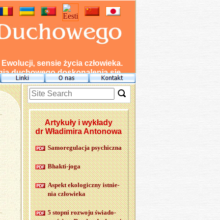
wolucji, sensie życia człowieka.
ia duchowego doskonalenia się.
Artykuły i wykłady
dr Władimira Antonowa
Sa­mo­re­gu­la­cja psy­chicz­na
Bhak­ti-jo­ga
Aspekt eko­lo­gicz­ny ist­nie­
nia czło­wie­ka
5 stop­ni roz­wo­ju świa­do­