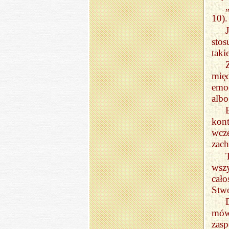
10).
stos
taki
międ
emoc
alb
kon
wcz
zach
wszy
cał
Stw
mówi
zas