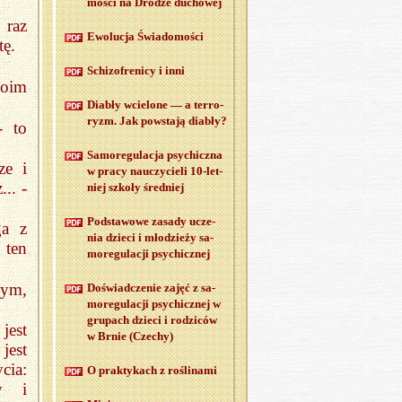
mo­ści na Dro­dze du­cho­wej
 raz
Ewo­lu­cja Świa­do­mo­ści
tę.
Schi­zo­fre­ni­cy i inni
moim
Dia­bły wcie­lo­ne — a ter­ro­
ryzm. Jak po­wsta­ją dia­bły?
- to
Sa­mo­re­gu­la­cja psy­chicz­na
ze i
w pracy na­uczy­cie­li 10-let­
.. -
niej szko­ły śred­niej
Pod­sta­wo­we za­sa­dy ucze­
ga z
nia dzie­ci i mło­dzie­ży sa­
 ten
mo­re­gu­la­cji psy­chicz­nej
zym,
Do­świad­cze­nie zajęć z sa­
mo­re­gu­la­cji psy­chicz­nej w
gru­pach dzie­ci i ro­dzi­ców
jest
w Brnie (Cze­chy)
jest
cia:
O prak­ty­kach z ro­śli­na­mi
y i