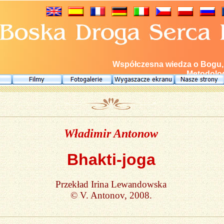
Współczesna wiedza o Bogu, E
Metodolog
Władimir Antonow
Bhakti-joga
Przekład Irina Lewandowska
© V. Antonov, 2008.