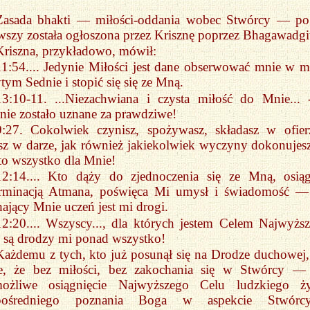
Zasada bhakti — miłości-oddania wobec Stwórcy — po
wszy została ogłoszona przez Krisznę poprzez Bhagawadgi
Kriszna, przykładowo, mówił:
11:54.... Jedynie Miłości jest dane obserwować mnie w 
tym Sednie i stopić się się ze Mną.
13:10-11. ...Niezachwiana i czysta miłość do Mnie... 
nie zostało uznane za prawdziwe!
9:27. Cokolwiek czynisz, spożywasz, składasz w ofier
sz w darze, jak również jakiekolwiek wyczyny dokonujesz.
to wszystko dla Mnie!
12:14.... Kto dąży do zjednoczenia się ze Mną, osią
erminacją Atmana, poświęca Mi umysł i świadomość —
ający Mnie uczeń jest mi drogi.
12:20.... Wszyscy..., dla których jestem Celem Najwyżs
 są drodzy mi ponad wszystko!
Każdemu z tych, kto już posunął się na Drodze duchowej, 
ne, że bez miłości, bez zakochania się w Stwórcy — 
możliwe osiągnięcie Najwyższego Celu ludzkiego ży
pośredniego poznania Boga w aspekcie Stwórc