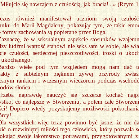
„Miłujcie się nawzajem z czułością, jak bracia!...» (Rzym 1
Jezus również manifestował uczniom swoją czuło
unku do Marii Magdaleny, pokazując tym, że takie emoc
e formy zachowania są popierane przez Boga.
Zaznaczę, że w seksualnym aspekcie stosunków wzajem
zy ludźmi wartość stanowi nie seks sam w sobie, ale wła
je czułości, serdecznej pieszczotliwości, troski o ukoc
o ukochanego.
Bardzo wiele pod tym względem mogą nam dać ta
takty z subtelnym pięknem żywej przyrody zwłas
esnym rankiem i wczesnym wieczorem podczas wschod
odów słońca.
Trzeba naprawdę nauczyć się szczerze kochać najp
stko, co najlepsze w Stworzeniu, a potem całe Stworzen
ości! Dopiero wtedy pozyskujemy możliwości pokochania
órcy!
Dla wszystkich więc teraz powinno być jasne, że nie da
ć o rozwiniętej miłości tego człowieka, który pozwala s
pokajać swoje łakomstwo potrawami, przygotowanymi z 