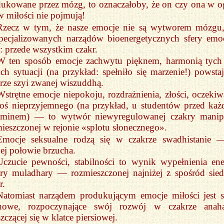
ukowane przez mózg, to oznaczałoby, że on czy ona w o
w miłości nie pojmują!
Rzecz w tym, że nasze emocje nie są wytworem mózgu,
pecjalizowanych narządów bioenergetycznych sfery emoc
: przede wszystkim czakr.
W ten sposób emocje zachwytu pięknem, harmonią tych
ch sytuacji (na przykład: spełniło się marzenie!) powsta
rze szyi zwanej wiszuddhą.
Wstrętne emocje niepokoju, rozdrażnienia, złości, oczekiw
coś nieprzyjemnego (na przykład, u studentów przed ka
aminem) — to wytwór niewyregulowanej czakry manip
ieszczonej w rejonie «splotu słonecznego».
Emocje seksualne rodzą się w czakrze swadhistanie
ej połowie brzucha.
Uczucie pewności, stabilności to wynik wypełnienia ene
kry muladhary — rozmieszczonej najniżej z spośród sie
r.
Natomiast narządem produkującym emocje miłości jest s
howe, rozpoczynające swój rozwój w czakrze anaha
zczącej się w klatce piersiowej.