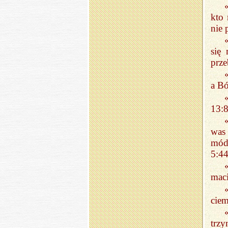
kto 
nie 
się
prze
a Bó
13:8
was 
módl
5:44
maci
ciem
trzy