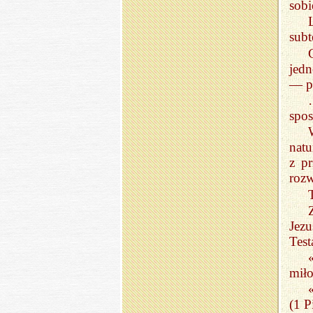
sob
subt
jed
— po
spo
natu
z p
rozw
Jez
Test
miło
(1 P