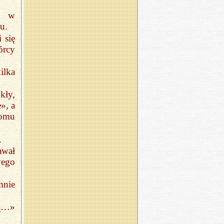
i w
u.
 się
órcy
ilka
kły,
», a
iomu
.
awał
wego
mnie
ią…»