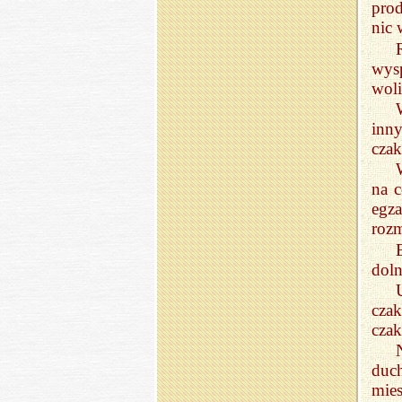
prod
nic 
wys
woli
inny
czak
na 
egz
rozm
doln
cza
czak
duc
mies