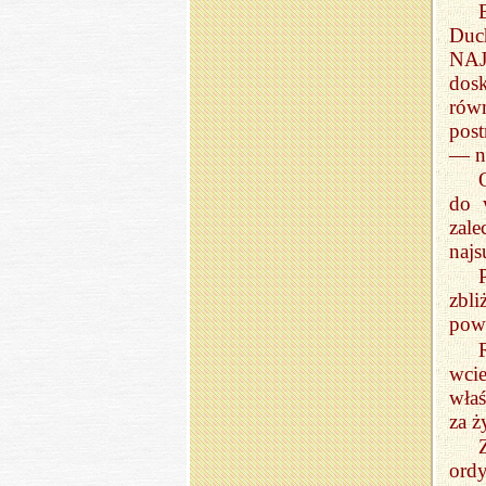
Duc
NAJ
dosk
rów
post
— na
do 
zale
najs
zbl
powi
wci
właś
za ż
ord