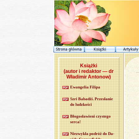
Książki
(autor i redaktor — dr
Władimir Antonow)
Ewan­ge­lia Fi­li­pa
Szri Ba­ba­dżi. Prze­sła­nie
do ludz­ko­ści
Bło­go­sła­wie­ni czy­ste­go
serca!
Nie­zwy­kła po­dróż do Da­