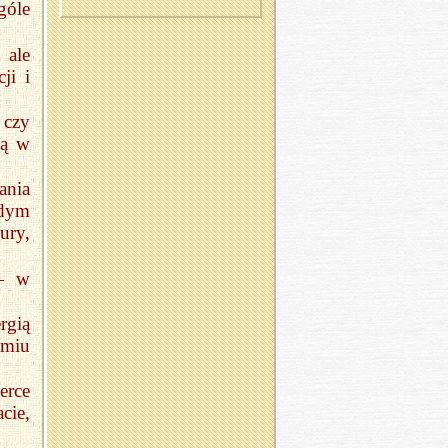
góle
 ale
ji i
 czy
ją w
ania
żdym
ury,
 — w
rgią
dmiu
erce
cie,