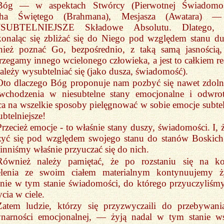
Bóg — w aspektach Stwórcy (Pierwotnej Świadomoś
ha Świętego (Brahmana), Mesjasza (Awatara) —
SUBTELNIEJSZE Składowe Absolutu. Dlatego, 
onaląc się zbliżać się do Niego pod względem stanu du
nież poznać Go, bezpośrednio, z taką samą jasnością,
rzegamy innego wcielonego człowieka, a jest to całkiem re
leży wysubtelniać się (jako dusza, świadomość).
Oto dlaczego Bóg proponuje nam pozbyć się nawet zdoln
wchodzenia w niesubtelne stany emocjonalne i odwrot
ca na wszelkie sposoby pielęgnować w sobie emocje subtel
ubtelniejsze!
Przecież emocje - to właśnie stany duszy, świadomości. I, 
iżyć się pod względem swojego stanu do stanów Boskic
nniśmy właśnie przyuczać się do nich.
Również należy pamiętać, że po rozstaniu się na k
elenia ze swoim ciałem materialnym kontynuujemy ż
nie w tym stanie świadomości, do którego przyuczyliśmy
ycia w ciele.
Zatem ludzie, którzy się przyzwyczaili do przebywan
ynarności emocjonalnej, — żyją nadal w tym stanie w