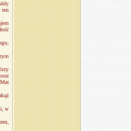
ażdy
 ten
ajem
łość
ogu,
Rzym
órzy
oraz
(Мat
akąż
i, w
łem,