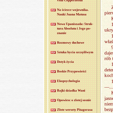
vi­da Cop­per­fiel­da
Na ściez­ce wo­jow­ni­ka.
pier
Nauki Juana Ma­tu­sa
Nowa Upa­ni­sza­da: Struk­
tu­ra Ab­so­lu­tu i Jego po­
ukry
zna­nie
właś
Roz­mo­wy du­cho­we
daje
Sztu­ka bycia szczę­śli­wym
rób 
Dotyk życia
det
Bo­skie Przy­po­wie­ści
koch
Ekop­sy­cho­lo­gia
—...
Bajki dziad­ka Wani
jas
Opo­wiesc o zlo­tej so­snie
nie
bez
Złote wer­se­ty Pi­ta­go­ra­sa