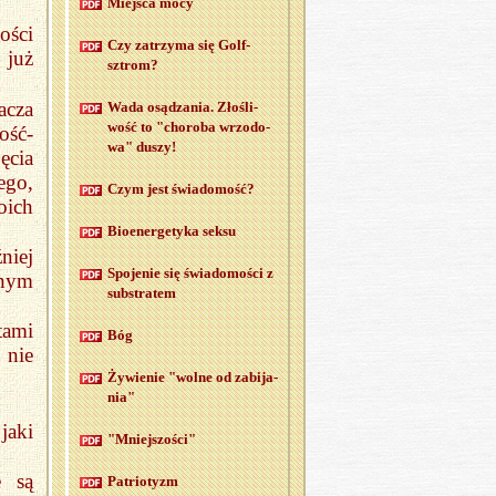
Miej­sca mocy
ości
Czy za­trzy­ma się Golf­
 już
sztrom?
acza
Wada osą­dza­nia. Zło­śli­
wość to "cho­ro­ba wrzo­do­
ość-
wa" duszy!
ęcia
ego,
Czym jest świa­do­mość?
oich
Bio­ener­ge­ty­ka seksu
niej
Spo­je­nie się świa­do­mo­ści z
nnym
sub­stra­tem
tami
Bóg
 nie
Ży­wie­nie "wolne od za­bi­ja­
nia"
jaki
"Mniej­szo­ści"
e są
Pa­trio­tyzm