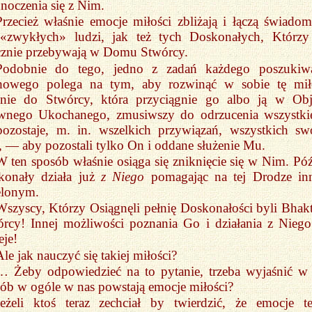
noczenia się z Nim.
Przecież właśnie emocje miłości zbliżają i łączą świadom
 «zwykłych» ludzi, jak też tych Doskonałych, Którzy
cznie przebywają w Domu Stwórcy.
Podobnie do tego, jedno z zadań każdego poszukiw
howego polega na tym, aby rozwinąć w sobie tę mił
enie do Stwórcy, która przyciągnie go albo ją w Obj
wnego Ukochanego, zmusiwszy do odrzucenia wszystki
pozostaje, m. in. wszelkich przywiązań, wszystkich sw
 — aby pozostali tylko On i oddane służenie Mu.
W ten sposób właśnie osiąga się zniknięcie się w Nim. Póź
konały działa już
z Niego
pomagając na tej Drodze i
elonym.
Wszyscy, Którzy Osiągnęli pełnię Doskonałości byli Bhak
rcy! Innej możliwości poznania Go i działania z Niego
eje!
Ale jak nauczyć się takiej miłości?
… Żeby odpowiedzieć na to pytanie, trzeba wyjaśnić w 
ób w ogóle w nas powstają emocje miłości?
Jeżeli ktoś teraz zechciał by twierdzić, że emocje t