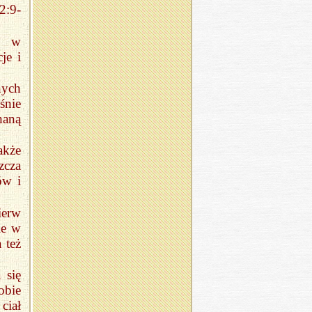
2:9-
ść w
je i
nych
śnie
haną
kże
zcza
ów i
ierw
ie w
 też
 się
obie
ciał