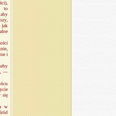
ci),
 to
aby
szy,
 jak
alne
ości
nie,
ne i
żeby
h, —
ońcu
ycie
 się
ia w
śród