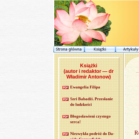
Książki
(autor i redaktor — dr
Władimir Antonow)
Ewan­ge­lia Fi­li­pa
Szri Ba­ba­dżi. Prze­sła­nie
do ludz­ko­ści
Bło­go­sła­wie­ni czy­ste­go
serca!
R
Nie­zwy­kła po­dróż do Da­