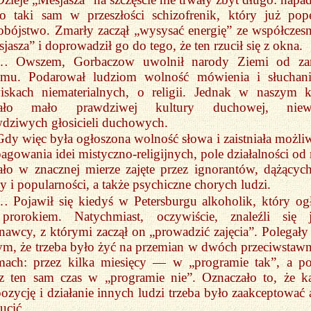
o taki sam w przeszłości schizofrenik, który już pope
bójstwo. Zmarły zaczął „wysysać energię” ze współczes
jasza” i doprowadził go do tego, że ten rzucił się z okna.
… Owszem, Gorbaczow uwolnił narody Ziemi od za
izmu. Podarował ludziom wolność mówienia i słuchan
wiskach niematerialnych, o religii. Jednak w naszym k
tało mało prawdziwej kultury duchowej, niewi
dziwych głosicieli duchowych.
Gdy więc była ogłoszona wolność słowa i zaistniała możli
agowania idei mistyczno-religijnych, pole działalności od 
ało w znacznej mierze zajęte przez ignorantów, dążącyc
y i popularności, a także psychiczne chorych ludzi.
… Pojawił się kiedyś w Petersburgu alkoholik, który ogł
 prorokiem. Natychmiast, oczywiście, znaleźli się 
awcy, z którymi zaczął on „prowadzić zajęcia”. Polegały
ym, że trzeba było żyć na przemian w dwóch przeciwstaw
imach: przez kilka miesięcy — w „programie tak”, a p
ez ten sam czas w „programie nie”. Oznaczało to, że k
ozycję i działanie innych ludzi trzeba było zaakceptować 
zucić…