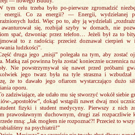
treji — nowego Buddy.
W tym celu trzeba było po-pierwsze zgromadzić niezb
ść energii. Co za energii? — Energii, wydzielanej p
rażnionych ludzi. Więc po to, aby ją wydzielali „rozdrażn
: awanturował się, rozbijał szyby w domach, nie pozw
iom spać, dzwoniąc przez telefon… Jeżeli był za to bity
yjmował to z radością: przecież doznawał cierpień w 
owania ludzkości”.
Część druga jego „misji” polegała na tym, aby zostać o
. Matką zaś powinna była zostać koniecznie uczennica na
oły. Nie powstrzymywał się nawet przed próbami gwa
kolwiek jego twarz była na tyle straszna i wzbudzał 
azę, że to dawało jego ofiarom wystarczająco dużo si
iania oporu.
To zadziwiające, ale udało mu się stworzyć wokół siebie g
niów-„apostołów”, dokąd wstąpili nawet dwaj moi uczni
tudent fizyki i student medycyny. Pierwszy z nich zo
em prawosławnym duchownym, drugi zaś rozpaczliwie k
przede mną: „Jak mogłem nie rozpoznać?! Przecież to wszy
rabialiśmy na psychiatrii!”
Dzieje „Mesjasza” na szczęście nie trwały zbyt długo: napad