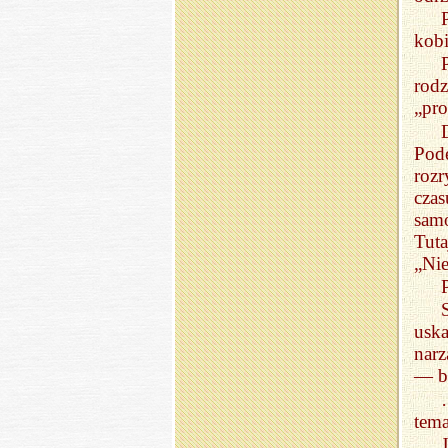
kobi
rod
„pro
Pod
rozr
cza
samo
Tuta
„Nie
usk
nar
— br
tema