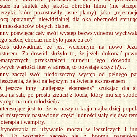
tałe na skutek złej jakości obróbki filmu (nie strzepn
erzyki, które pozostawiły jasne plamy), jako „rejestracj
cą aparatury” niewidzialnej dla oka obecności sterują
 mieszkańców obcych planet.
Inny poświęcał cały swój występ bezwstydnemu wychwal
go siebie, chociaż nie było jasne za co?
Ktoś udowadniał, że jest wcielonym na nowo Jez
ystusem. Za dowód służyło to, że jeżeli dokonać pew
ematycznych przekształceń numeru jego dowodu 
owych wartości liter w adresie, to powstaje krzyż (?)…
Inny zaczął swój niedorzeczny występ od pełnego pa
eszczenia, że jest najlepszym na świecie ekstrasensem!
A jeszcze inny „najlepszy ekstrasens” szukając dla si
sca na sali, po prostu zrzucił z fotela, który mu się spodo
dzącego na nim młodzieńca…
Interesujące jest to, że w naszym kraju najbardziej popul
d mistycznie nastawionej części ludności stały się dwa tem
oterapia i wampiry.
Urynoterapia to używanie moczu w leczniczych i in
ach. To wszystko zaczęło się z boomu paradoksa