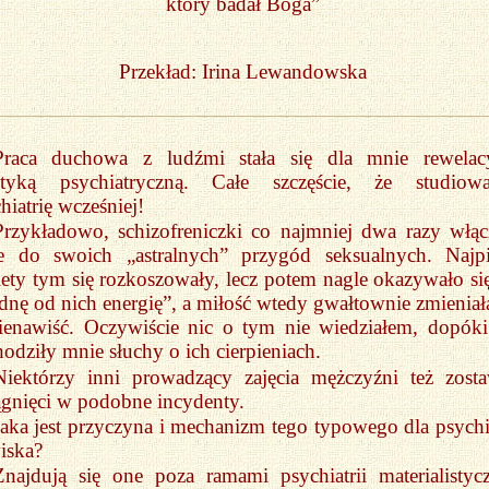
który badał Boga”
Przekład: Irina Lewandowska
Praca duchowa z ludźmi stała się dla mnie rewelac
ktyką psychiatryczną. Całe szczęście, że studiow
hiatrię wcześniej!
Przykładowo, schizofreniczki co najmniej dwa razy włąc
e do swoich „astralnych” przygód seksualnych. Najp
ety tym się rozkoszowały, lecz potem nagle okazywało się
dnę od nich energię”, a miłość wtedy gwałtownie zmieniała
ienawiść. Oczywiście nic o tym nie wiedziałem, dopóki
odziły mnie słuchy o ich cierpieniach.
Niektórzy inni prowadzący zajęcia mężczyźni też zosta
gnięci w podobne incydenty.
Jaka jest przyczyna i mechanizm tego typowego dla psychia
iska?
Znajdują się one poza ramami psychiatrii materialistycz