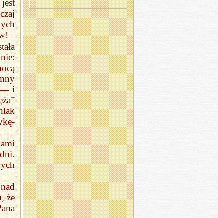
jest
zaj
tych
ów!
tała
nie:
ocą
emny
 — i
ęża”
niak
wkę-
iami
dni.
rych
 nad
, że
Pana