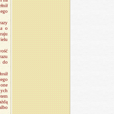
łnił
nego
razy
ia o
raju
elu
wość
razu
h do
osił
jego
 one
nych
otem
ażdą
albo