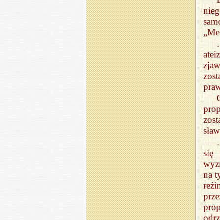
nieg
samo
„Mes
ate
zja
zos
praw
prop
zost
sław
się
wyzn
na t
reż
prz
prop
odr