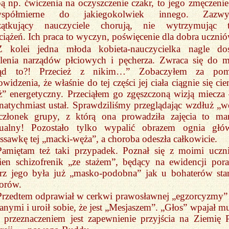
ą np. ćwiczenia na oczyszczenie czakr, to jego zmęczenie 
współmierne do jakiegokolwiek innego. Zazwyc
zątkujący nauczyciele chorują, nie wytrzymując 
ciążeń. Ich praca to wyczyn, poświęcenie dla dobra uczni
Z kolei jedna młoda kobieta-nauczycielka nagle dos
alenia narządów płciowych i pęcherza. Zwraca się do m
ąd to?! Przecież z nikim…” Zobaczyłem za pom
owidzenia, że właśnie do tej części jej ciała ciągnie się ci
” energetyczny. Przeciąłem go zgęszczoną wizją miecza
natychmiast ustał. Sprawdziliśmy przeglądając wzdłuż „w
złonek grupy, z którą ona prowadziła zajęcia to ma
sualny! Pozostało tylko wypalić obrazem ognia głó
ssawkę tej „macki-węża”, a choroba odeszła całkowicie.
Pamiętam też taki przypadek. Poznał się z moimi uczn
en schizofrenik „ze stażem”, będący na ewidencji pora
rz jego była już „masko-podobna” jak u bohaterów sta
orów.
Przedtem odprawiał w cerkwi prawosławnej „egzorcyzmy”
anymi i uroił sobie, że jest „Mesjaszem”. „Głos” wpajał mu
 przeznaczeniem jest zapewnienie przyjścia na Ziemię 