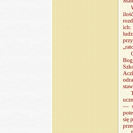
Mai
ilo
rozd
ich
ludz
prz
„rat
Boga
Szk
Acz
odr
staw
ucz
— s
pot
się 
prze