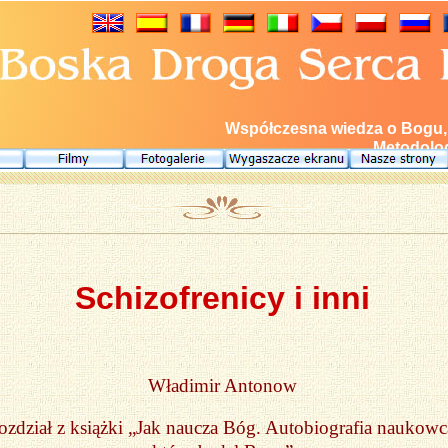
Współczesna wiedza o Bogu, E
Metodolog
Schizofrenicy i inni
Władimir Antonow
ozdział z książki „Jak naucza Bóg. Autobiografia naukowc