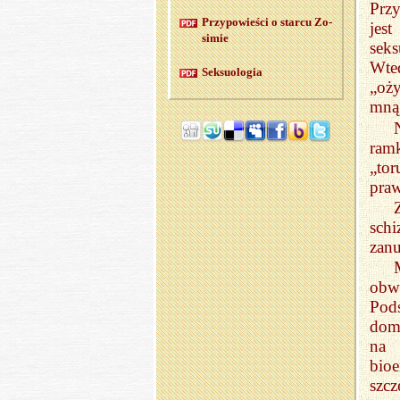
Przy
Przy­po­wie­ści o star­cu Zo­
jes
si­mie
sek
Wte
Sek­su­olo­gia
„oży
mną,
ramk
„tor
pra
sch
zanu
obw
Pods
dom
na 
bio
szc