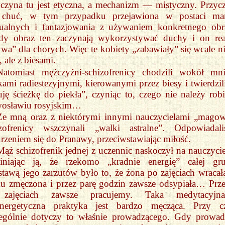
czyna tu jest etyczna, a mechanizm — mistyczny. Przyc
t chuć, w tym przypadku przejawiona w postaci ma
sualnych i fantazjowania z używaniem konkretnego obr
dy obraz ten zaczynają wykorzystywać duchy i on rea
wa” dla chorych. Więc te kobiety „zabawiały” się wcale ni
 ale z biesami.
Natomiast mężczyźni-schizofrenicy chodzili wokół mn
ami radiestezyjnymi, kierowanymi przez biesy i twierdzili
uję ścieżkę do piekła”, czyniąc to, czego nie należy rob
wosławiu rosyjskim…
Ze mną oraz z niektórymi innymi nauczycielami „magow
izofrenicy wszczynali „walki astralne”. Odpowiadal
rzeniem się do Pranawy, przeciwstawiając miłość.
Mąż schizofrenik jednej z uczennic naskoczył na nauczycie
iniając ją, że rzekomo „kradnie energię” całej gru
tawą jego zarzutów było to, że żona po zajęciach wracał
u zmęczona i przez parę godzin zawsze odsypiała… Prze
zajęciach zawsze pracujemy. Taka medytacyjn
energetyczna praktyka jest bardzo męcząca. Przy 
zególnie dotyczy to właśnie prowadzącego. Gdy prowad