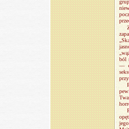
grup
nie
poc
prze
zap
„Sk
jasn
„wąż
ból 
— c
sek
przy
pewi
Twa
horr
opęt
jego