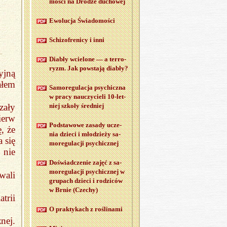
mo­ści na Dro­dze du­cho­wej
Ewo­lu­cja Świa­do­mo­ści
Schi­zo­fre­ni­cy i inni
Dia­bły wcie­lo­ne — a ter­ro­
ryzm. Jak po­wsta­ją dia­bły?
yjną
ałem
Sa­mo­re­gu­la­cja psy­chicz­na
w pracy na­uczy­cie­li 10-let­
niej szko­ły śred­niej
zały
ierw
Pod­sta­wo­we za­sa­dy ucze­
, że
nia dzie­ci i mło­dzie­ży sa­
 się
mo­re­gu­la­cji psy­chicz­nej
 nie
Do­świad­cze­nie zajęć z sa­
mo­re­gu­la­cji psy­chicz­nej w
wali
gru­pach dzie­ci i ro­dzi­ców
w Brnie (Cze­chy)
trii
O prak­ty­kach z ro­śli­na­mi
nej.