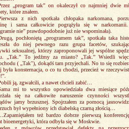
Przez „program tak” on okaleczył co najmniej dwie m
ety, które znałem.
Pierwsza z nich spotkała chłopaka narkomana, porzu
zinę i sama całkowicie pogrążyła się w narkomanii
gramie nie” prawdopodobnie już nie wspominała).
Drugą, pochłoniętą „programem tak”, spotkała taka histo
eszła do niej pewnego razu grupa facetów, szukają
ywki seksualnej, którzy zaproponowali jej wspólne spędz
su. „Tak.” To jedźmy za miasto? „Tak.” Wsiedli wię
chodu ( „Tak"), dokądś tam przyjechali. No to się rozbie
j była konsternacja, o co tu chodzi, przecież w rzeczywist
!”.
Pobili ją, zgwałcili, a nawet chcieli zabić…
Sama mi to wszystko opowiedziała dwa miesiące późn
arżała się na całkowite naruszenie czynności wszyst
ządów jamy brzusznej. Spojrzałem za pomocą jasnowidz
zuch był wypełniony ich diabelską czarną złością…
…Zapamiętałem też bardzo dobrze pierwszą konferencj
t bioenergetyki, która odbyła się w Moskwie.
Jeden z mówców przedstawiał defekty na przezrocz