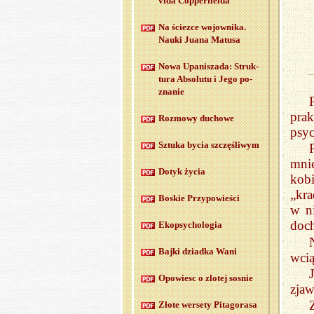
vi­da Cop­per­fiel­da
Na ściez­ce wo­jow­ni­ka.
Nauki Juana Ma­tu­sa
Nowa Upa­ni­sza­da: Struk­
tu­ra Ab­so­lu­tu i Jego po­
zna­nie
pra
Roz­mo­wy du­cho­we
psyc
Sztu­ka bycia szczę­śli­wym
mni
Dotyk życia
kobi
„kra
Bo­skie Przy­po­wie­ści
w n
doch
Ekop­sy­cho­lo­gia
Bajki dziad­ka Wani
wcią
Opo­wiesc o zlo­tej so­snie
zjaw
Złote wer­se­ty Pi­ta­go­ra­sa