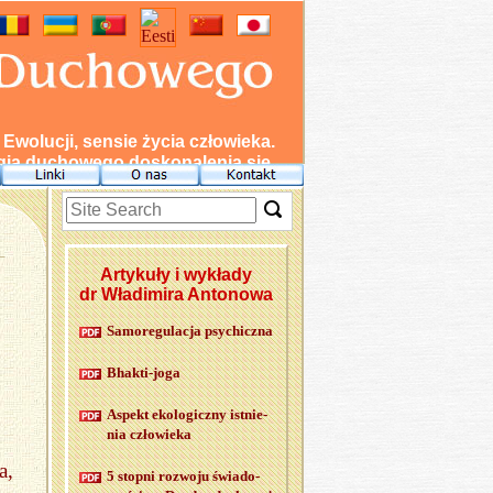
wolucji, sensie życia człowieka.
ia duchowego doskonalenia się.
Artykuły i wykłady
dr Władimira Antonowa
Sa­mo­re­gu­la­cja psy­chicz­na
Bhak­ti-jo­ga
Aspekt eko­lo­gicz­ny ist­nie­
nia czło­wie­ka
a,
5 stop­ni roz­wo­ju świa­do­