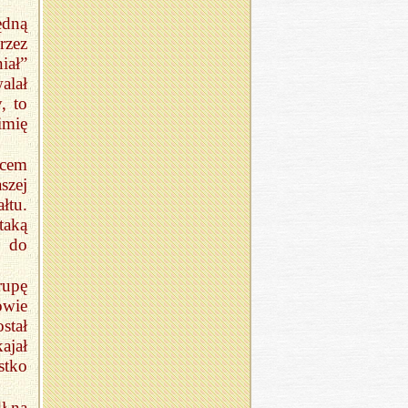
ędną
rzez
iał”
alał
, to
imię
jcem
szej
łtu.
taką
ł do
rupę
owie
stał
ajał
stko
ł na