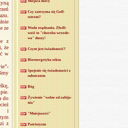
Miej­sca mocy
zyną
rzeń
Czy za­trzy­ma się Golf­
azu.
sztrom?
lnie
e ze
Wada osą­dza­nia. Zło­śli­
wość to "cho­ro­ba wrzo­do­
wa" duszy!
ie z
, że
Czym jest świa­do­mość?
ić w
Bio­ener­ge­ty­ka seksu
ie”-
Spo­je­nie się świa­do­mo­ści z
iśmy
sub­stra­tem
lkę,
Bóg
pie.
Ży­wie­nie "wolne od za­bi­ja­
a do
nia"
cież
a i
"Mniej­szo­ści"
czym
zi z
Pa­trio­tyzm