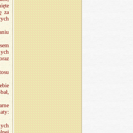
ięte
ę za
cych
aniu
usem
nych
oraz
tosu
ebie
bał,
arne
aty:
nych
lnej