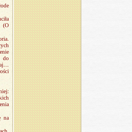
łode
ciła
. (O
ria.
cych
enie
c do
raj…
ości
iej:
kich
enia
ę na
ach,