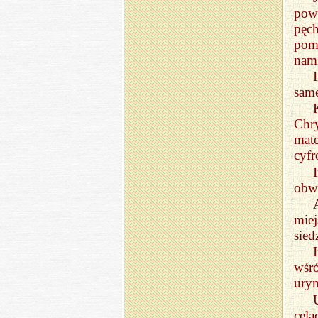
pows
pęch
pomo
nami
same
Chr
mat
cyfr
obwi
miej
sie
wśró
uryn
cel