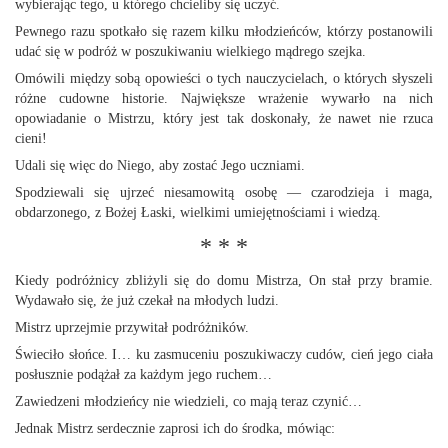
wybierając tego, u którego chcieliby się uczyć.
Pewnego razu spotkało się razem kilku młodzieńców, którzy postanowili
udać się w podróż w poszukiwaniu wielkiego mądrego szejka.
Omówili między sobą opowieści o tych nauczycielach, o których słyszeli
różne cudowne historie. Największe wrażenie wywarło na nich
opowiadanie o Mistrzu, który jest tak doskonały, że nawet nie rzuca
cieni!
Udali się więc do Niego, aby zostać Jego uczniami.
Spodziewali się ujrzeć niesamowitą osobę — czarodzieja i maga,
obdarzonego, z Bożej Łaski, wielkimi umiejętnościami i wiedzą.
* * *
Kiedy podróżnicy zbliżyli się do domu Mistrza, On stał przy bramie.
Wydawało się, że już czekał na młodych ludzi.
Mistrz uprzejmie przywitał podróżników.
Świeciło słońce. I… ku zasmuceniu poszukiwaczy cudów, cień jego ciała
posłusznie podążał za każdym jego ruchem…
Zawiedzeni młodzieńcy nie wiedzieli, co mają teraz czynić…
Jednak Mistrz serdecznie zaprosi ich do środka, mówiąc: