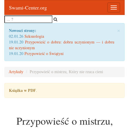
Swami-Center.org
Toggle
navigatio
×
Nowosci strony:
02.01.26
Seksuologia
19.01.20
Przypowieść o dobru: dobru uczynionym — i dobru
nie uczynionym
19.01.20
Przypowieść o Świątyni
Artykuły
Przypowieść o mistrzu, Który nie rzuca cieni
Książka w PDF
.
Przypowieść o mistrzu,