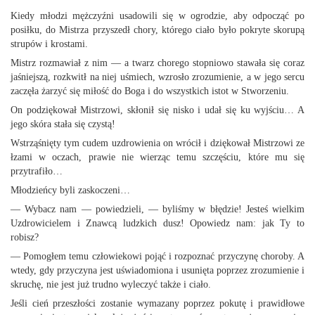
Kiedy młodzi mężczyźni usadowili się w ogrodzie, aby odpocząć po
posiłku, do Mistrza przyszedł chory, którego ciało było pokryte skorupą
strupów i krostami.
Mistrz rozmawiał z nim — a twarz chorego stopniowo stawała się coraz
jaśniejszą, rozkwitł na niej uśmiech, wzrosło zrozumienie, a w jego sercu
zaczęła żarzyć się miłość do Boga i do wszystkich istot w Stworzeniu.
On podziękował Mistrzowi, skłonił się nisko i udał się ku wyjściu… A
jego skóra stała się czystą!
Wstrząśnięty tym cudem uzdrowienia on wrócił i dziękował Mistrzowi ze
łzami w oczach, prawie nie wierząc temu szczęściu, które mu się
przytrafiło…
Młodzieńcy byli zaskoczeni…
— Wybacz nam — powiedzieli, — byliśmy w błędzie! Jesteś wielkim
Uzdrowicielem i Znawcą ludzkich dusz! Opowiedz nam: jak Ty to
robisz?
— Pomogłem temu człowiekowi pojąć i rozpoznać przyczynę choroby. A
wtedy, gdy przyczyna jest uświadomiona i usunięta poprzez zrozumienie i
skruchę, nie jest już trudno wyleczyć także i ciało.
Jeśli cień przeszłości zostanie wymazany poprzez pokutę i prawidłowe