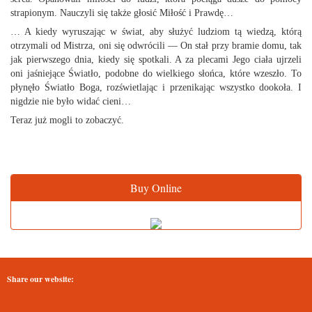
strapionym. Nauczyli się także głosić Miłość i Prawdę…
… A kiedy wyruszając w świat, aby służyć ludziom tą wiedzą, którą
otrzymali od Mistrza, oni się odwrócili — On stał przy bramie domu, tak
jak pierwszego dnia, kiedy się spotkali. A za plecami Jego ciała ujrzeli
oni jaśniejące Światło, podobne do wielkiego słońca, które wzeszło. To
płynęło Światło Boga, rozświetlając i przenikając wszystko dookoła. I
nigdzie nie było widać cieni…
Teraz już mogli to zobaczyć.
Buy Online
Share our website: