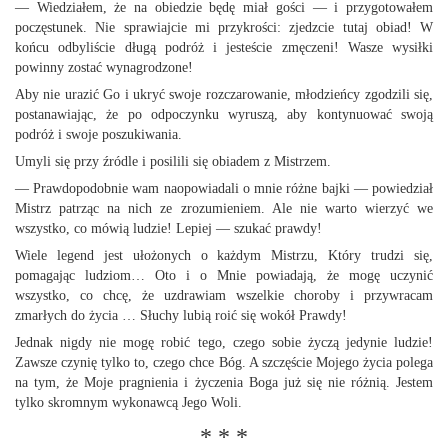
— Wiedziałem, że na obiedzie będę miał gości — i przygotowałem
poczęstunek. Nie sprawiajcie mi przykrości: zjedzcie tutaj obiad! W
końcu odbyliście długą podróż i jesteście zmęczeni! Wasze wysiłki
powinny zostać wynagrodzone!
Aby nie urazić Go i ukryć swoje rozczarowanie, młodzieńcy zgodzili się,
postanawiając, że po odpoczynku wyruszą, aby kontynuować swoją
podróż i swoje poszukiwania.
Umyli się przy źródle i posilili się obiadem z Mistrzem.
— Prawdopodobnie wam naopowiadali o mnie różne bajki — powiedział
Mistrz patrząc na nich ze zrozumieniem. Ale nie warto wierzyć we
wszystko, co mówią ludzie! Lepiej — szukać prawdy!
Wiele legend jest ułożonych o każdym Mistrzu, Który trudzi się,
pomagając ludziom… Oto i o Mnie powiadają, że mogę uczynić
wszystko, co chcę, że uzdrawiam wszelkie choroby i przywracam
zmarłych do życia … Słuchy lubią roić się wokół Prawdy!
Jednak nigdy nie mogę robić tego, czego sobie życzą jedynie ludzie!
Zawsze czynię tylko to, czego chce Bóg. A szczęście Mojego życia polega
na tym, że Moje pragnienia i życzenia Boga już się nie różnią. Jestem
tylko skromnym wykonawcą Jego Woli.
* * *