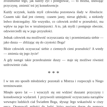
zrozumienie tego, jak należy żyć i postępować, — to można, usuwając
przyczynę, zmienić też jej konsekwencje.
Każdy uczynek, każda myśl człowieka pozostawia ślady w Absolucie.
Czasem taki ślad jest ciemny, czasem jasny, nieraz głęboki, a niekiedy
ledwo dostrzegalny. Ale wszystko, co człowiek zrobił w przeszłości, ma
wpływ na jego los w teraźniejszości. A to, jak myśli i postępuje obecnie,
odzwierciedli się w jego przyszłości.
Jednak człowiek ma możliwość oczyszczania się i przemieniania siebie —
jako dusza — zbliżając się do czystości Boga!
Może człowiek oczyszczać siebie z ciemnych cieni przeszłości! A wtedy
— zmienia się jego życie!
A gdy nastąpi takie przeobrażenie duszy — staje się możliwe również
uzdrowienie ciała.
* * *
I w ten oto sposób młodzieńcy pozostali u Mistrza i rozpoczęli u Niego
terminowanie.
Minęło sporo lat — i wyuczyli się oni widzieć duszami przyczyny i
konsekwencje wydarzeń. I przyswoili umiejętność oczyszczania narządów
wewnątrz ludzkich ciał Światłem Boga, słysząc Jego wskazówki w ciszy
serca. Opanowali miłości do ludzi, która pociąga dusze do pomocy