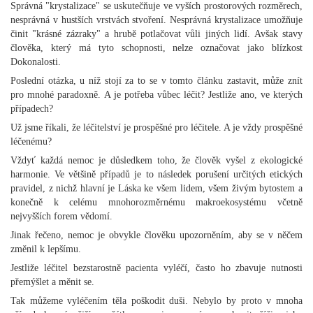
Správná "krystalizace" se uskutečňuje ve vyších prostorových rozměrech,
nesprávná v hustších vrstvách stvoření. Nesprávná krystalizace umožňuje
činit "krásné zázraky" a hrubě potlačovat vůli jiných lidí. Avšak stavy
člověka, který má tyto schopnosti, nelze označovat jako blízkost
Dokonalosti.
Poslední otázka, u níž stojí za to se v tomto článku zastavit, může znít
pro mnohé paradoxně. A je potřeba vůbec léčit? Jestliže ano, ve kterých
případech?
Už jsme říkali, že léčitelství je prospěšné pro léčitele. A je vždy prospěšné
léčenému?
Vždyť každá nemoc je důsledkem toho, že člověk vyšel z ekologické
harmonie. Ve většině případů je to následek porušení určitých etických
pravidel, z nichž hlavní je Láska ke všem lidem, všem živým bytostem a
konečně k celému mnohorozměrnému makroekosystému včetně
nejvyšších forem vědomí.
Jinak řečeno, nemoc je obvykle člověku upozorněním, aby se v něčem
změnil k lepšímu.
Jestliže léčitel bezstarostně pacienta vyléčí, často ho zbavuje nutnosti
přemýšlet a měnit se.
Tak můžeme vyléčením těla poškodit duši. Nebylo by proto v mnoha