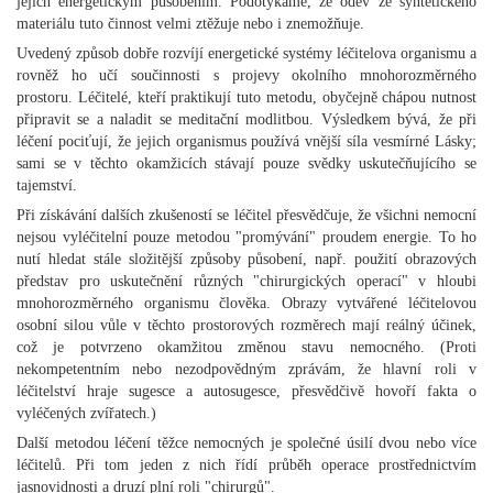
jejich energetickým působením. Podotýkáme, že oděv ze syntetického
materiálu tuto činnost velmi ztěžuje nebo i znemožňuje.
Uvedený způsob dobře rozvíjí energetické systémy léčitelova organismu a
rovněž ho učí součinnosti s projevy okolního mnohorozměrného
prostoru. Léčitelé, kteří praktikují tuto metodu, obyčejně chápou nutnost
připravit se a naladit se meditační modlitbou. Výsledkem bývá, že při
léčení pociťují, že jejich organismus používá vnější síla vesmírné Lásky;
sami se v těchto okamžicích stávají pouze svědky uskutečňujícího se
tajemství.
Při získávání dalších zkušeností se léčitel přesvědčuje, že všichni nemocní
nejsou vyléčitelní pouze metodou "promývání" proudem energie. To ho
nutí hledat stále složitější způsoby působení, např. použití obrazových
představ pro uskutečnění různých "chirurgických operací" v hloubi
mnohorozměrného organismu člověka. Obrazy vytvářené léčitelovou
osobní silou vůle v těchto prostorových rozměrech mají reálný účinek,
což je potvrzeno okamžitou změnou stavu nemocného. (Proti
nekompetentním nebo nezodpovědným zprávám, že hlavní roli v
léčitelství hraje sugesce a autosugesce, přesvědčivě hovoří fakta o
vyléčených zvířatech.)
Další metodou léčení těžce nemocných je společné úsilí dvou nebo více
léčitelů. Při tom jeden z nich řídí průběh operace prostřednictvím
jasnovidnosti a druzí plní roli "chirurgů".