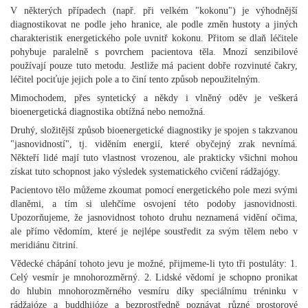
V některých případech (např. při velkém "kokonu") je výhodnější
diagnostikovat ne podle jeho hranice, ale podle změn hustoty a jiných
charakteristik energetického pole uvnitř kokonu. Přitom se dlaň léčitele
pohybuje paralelně s povrchem pacientova těla. Mnozí senzibilové
používají pouze tuto metodu. Jestliže má pacient dobře rozvinuté čakry,
léčitel pociťuje jejich pole a to činí tento způsob nepoužitelným.
Mimochodem, přes syntetický a někdy i vlněný oděv je veškerá
bioenergetická diagnostika obtížná nebo nemožná.
Druhý, složitější způsob bioenergetické diagnostiky je spojen s takzvanou
"jasnovidností", tj. viděním energií, které obyčejný zrak nevnímá.
Někteří lidé mají tuto vlastnost vrozenou, ale prakticky všichni mohou
získat tuto schopnost jako výsledek systematického cvičení rádžajógy.
Pacientovo tělo můžeme zkoumat pomocí energetického pole mezi svými
dlaněmi, a tím si ulehčíme osvojení této podoby jasnovidnosti.
Upozorňujeme, že jasnovidnost tohoto druhu neznamená vidění očima,
ale přímo vědomím, které je nejlépe soustředit za svým tělem nebo v
meridiánu čitriní.
Vědecké chápání tohoto jevu je možné, přijmeme-li tyto tři postuláty: 1.
Celý vesmír je mnohorozměrný. 2. Lidské vědomí je schopno pronikat
do hlubin mnohorozměrného vesmíru díky speciálnímu tréninku v
rádžajóze a buddhijóze a bezprostředně poznávat různé prostorové