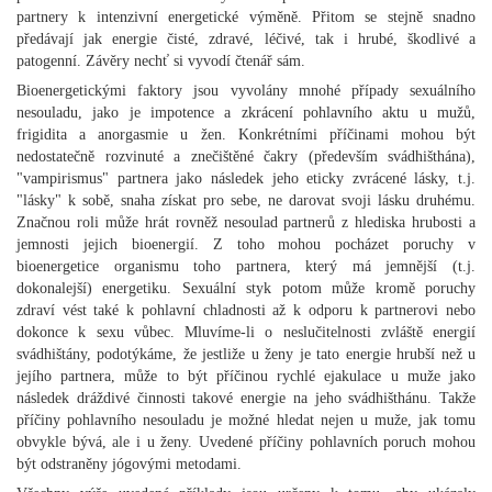
partnery k intenzivní energetické výměně. Přitom se stejně snadno
předávají jak energie čisté, zdravé, léčivé, tak i hrubé, škodlivé a
patogenní. Závěry nechť si vyvodí čtenář sám.
Bioenergetickými faktory jsou vyvolány mnohé případy sexuálního
nesouladu, jako je impotence a zkrácení pohlavního aktu u mužů,
frigidita a anorgasmie u žen. Konkrétními příčinami mohou být
nedostatečně rozvinuté a znečištěné čakry (především svádhišthána),
"vampirismus" partnera jako následek jeho eticky zvrácené lásky, t.j.
"lásky" k sobě, snaha získat pro sebe, ne darovat svoji lásku druhému.
Značnou roli může hrát rovněž nesoulad partnerů z hlediska hrubosti a
jemnosti jejich bioenergií. Z toho mohou pocházet poruchy v
bioenergetice organismu toho partnera, který má jemnější (t.j.
dokonalejší) energetiku. Sexuální styk potom může kromě poruchy
zdraví vést také k pohlavní chladnosti až k odporu k partnerovi nebo
dokonce k sexu vůbec. Mluvíme-li o neslučitelnosti zvláště energií
svádhištány, podotýkáme, že jestliže u ženy je tato energie hrubší než u
jejího partnera, může to být příčinou rychlé ejakulace u muže jako
následek dráždivé činnosti takové energie na jeho svádhišthánu. Takže
příčiny pohlavního nesouladu je možné hledat nejen u muže, jak tomu
obvykle bývá, ale i u ženy. Uvedené příčiny pohlavních poruch mohou
být odstraněny jógovými metodami.