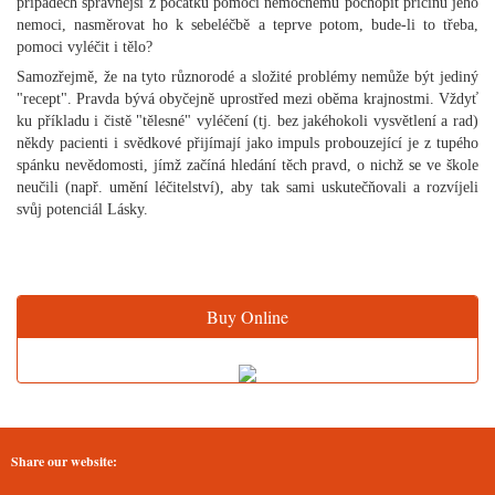
případech správnější z počátku pomoci nemocnému pochopit příčinu jeho
nemoci, nasměrovat ho k sebeléčbě a teprve potom, bude-li to třeba,
pomoci vyléčit i tělo?
Samozřejmě, že na tyto různorodé a složité problémy nemůže být jediný
"recept". Pravda bývá obyčejně uprostřed mezi oběma krajnostmi. Vždyť
ku příkladu i čistě "tělesné" vyléčení (tj. bez jakéhokoli vysvětlení a rad)
někdy pacienti i svědkové přijímají jako impuls probouzející je z tupého
spánku nevědomosti, jímž začíná hledání těch pravd, o nichž se ve škole
neučili (např. umění léčitelství), aby tak sami uskutečňovali a rozvíjeli
svůj potenciál Lásky.
Buy Online
Share our website: