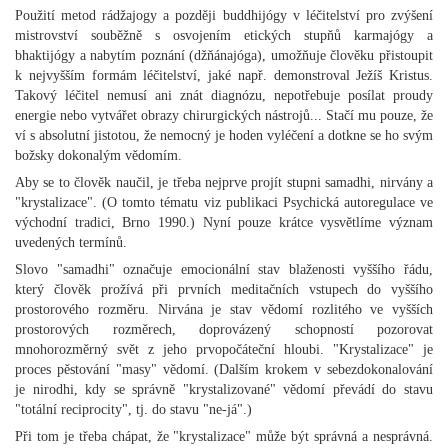
Použití metod rádžajogy a později buddhijógy v léčitelství pro zvýšení
mistrovství souběžně s osvojením etických stupňů karmajógy a
bhaktijógy a nabytím poznání (džňánajóga), umožňuje člověku přistoupit
k nejvyšším formám léčitelství, jaké např. demonstroval Ježíš Kristus.
Takový léčitel nemusí ani znát diagnózu, nepotřebuje posílat proudy
energie nebo vytvářet obrazy chirurgických nástrojů... Stačí mu pouze, že
ví s absolutní jistotou, že nemocný je hoden vyléčení a dotkne se ho svým
božsky dokonalým vědomím.
Aby se to člověk naučil, je třeba nejprve projít stupni samadhi, nirvány a
"krystalizace". (O tomto tématu viz publikaci Psychická autoregulace ve
východní tradici, Brno 1990.) Nyní pouze krátce vysvětlíme význam
uvedených termínů.
Slovo "samadhi" označuje emocionální stav blaženosti vyššího řádu,
který člověk prožívá při prvních meditačních vstupech do vyššího
prostorového rozměru. Nirvána je stav vědomí rozlitého ve vyšších
prostorových rozměrech, doprovázený schopností pozorovat
mnohorozměrný svět z jeho prvopočáteční hloubi. "Krystalizace" je
proces pěstování "masy" vědomí. (Dalším krokem v sebezdokonalování
je nirodhi, kdy se správně "krystalizované" vědomí převádí do stavu
"totální reciprocity", tj. do stavu "ne-já".)
Při tom je třeba chápat, že "krystalizace" může být správná a nesprávná.