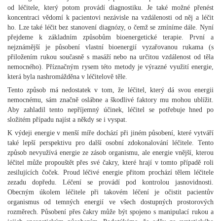
od léčitele, který potom provádí diagnostiku. Je také možné přenést
koncentraci vědomí k pacientovi nezávisle na vzdálenosti od něj a léčit
ho. Lze také léčit bez stanovení diagnózy, o čemž se zmíníme dále. Nyní
přejdeme k základním způsobům bioenergetické terapie. První a
nejznámější je působení vlastní bioenergií vyzařovanou rukama (s
přiložením rukou současně s masáží nebo na určitou vzdálenost od těla
nemocného). Příznačným rysem této metody je výrazné využití energie,
která byla nashromážděna v léčitelově těle.
Tento způsob má nedostatek v tom, že léčitel, který dá svou energii
nemocnému, sám značně oslábne a škodlivé faktory mu mohou ublížit.
Aby zahladil tento nepříjemný účinek, léčitel se potřebuje hned po
složitém případu najíst a někdy se i vyspat.
K výdeji energie v menší míře dochází při jiném působení, které vytváří
také lepší perspektivu pro další osobní zdokonalování léčitele. Tento
způsob nevyužívá energie ze zásob organismu, ale energie vnější, kterou
léčitel může propouštět přes své čakry, které hrají v tomto případě roli
zesilujících čoček. Proud léčivé energie přitom prochází tělem léčitele
zezadu dopředu. Léčení se provádí pod kontrolou jasnovidnosti.
Obecným úkolem léčitele při takovém léčení je očistit pacientův
organismus od temných energií ve všech dostupných prostorových
rozměrech. Působení přes čakry může být spojeno s manipulací rukou a