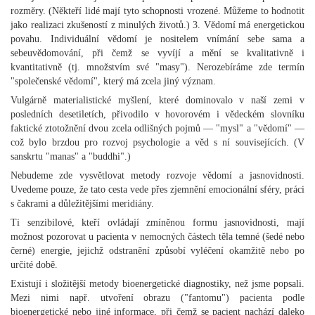
rozměry. (Někteří lidé mají tyto schopnosti vrozené. Můžeme to hodnotit
jako realizaci zkušeností z minulých životů.) 3. Vědomí má energetickou
povahu. Individuální vědomí je nositelem vnímání sebe sama a
sebeuvědomování, při čemž se vyvíjí a mění se kvalitativně i
kvantitativně (tj. množstvím své "masy"). Nerozebíráme zde termín
"společenské vědomí", který má zcela jiný význam.
Vulgárně materialistické myšlení, které dominovalo v naší zemi v
posledních desetiletích, přivodilo v hovorovém i vědeckém slovníku
faktické ztotožnění dvou zcela odlišných pojmů — "mysl" a "vědomí" —
což bylo brzdou pro rozvoj psychologie a věd s ní souvisejících. (V
sanskrtu "manas" a "buddhi".)
Nebudeme zde vysvětlovat metody rozvoje vědomí a jasnovidnosti.
Uvedeme pouze, že tato cesta vede přes zjemnění emocionální sféry, práci
s čakrami a důležitějšími meridiány.
Ti senzibilové, kteří ovládají zmíněnou formu jasnovidnosti, mají
možnost pozorovat u pacienta v nemocných částech těla temné (šedé nebo
černé) energie, jejichž odstranění způsobí vyléčení okamžitě nebo po
určité době.
Existují i složitější metody bioenergetické diagnostiky, než jsme popsali.
Mezi nimi např. utvoření obrazu ("fantomu") pacienta podle
bioenergetické nebo jiné informace, při čemž se pacient nachází daleko