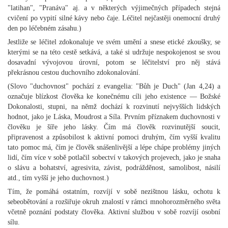
"latihan", "Pranáva" aj. a v některých výjimečných případech stejná
cvičení po vypití silné kávy nebo čaje. Léčitel nejčastěji onemocní druhý
den po léčebném zásahu.)
Jestliže se léčitel zdokonaluje ve svém umění a snese etické zkoušky, se
kterými se na této cestě setkává, a také si udržuje nespokojenost se svou
dosavadní vývojovou úrovní, potom se léčitelství pro něj stává
překrásnou cestou duchovního zdokonalování.
(Slovo "duchovnost" pochází z evangelia: "Bůh je Duch" (Jan 4,24) a
označuje blízkost člověka ke konečnému cíli jeho existence — Božské
Dokonalosti, stupni, na němž dochází k rozvinutí nejvyšších lidských
hodnot, jako je Láska, Moudrost a Síla. Prvním příznakem duchovnosti v
člověku je šíře jeho lásky. Čím má člověk rozvinutější soucit,
připravenost a způsobilost k aktivní pomoci druhým, čím vyšší kvalitu
tato pomoc má, čím je člověk snášenlivější a lépe chápe problémy jiných
lidí, čím více v sobě potlačil sobectví v takových projevech, jako je snaha
o slávu a bohatství, agresivita, závist, podrážděnost, samolibost, násilí
atd., tím vyšší je jeho duchovnost.)
Tím, že pomáhá ostatním, rozvíjí v sobě nezištnou lásku, ochotu k
sebeobětování a rozšiřuje okruh znalostí v rámci mnohorozměrného světa
včetně poznání podstaty člověka. Aktivní službou v sobě rozvíjí osobní
sílu.