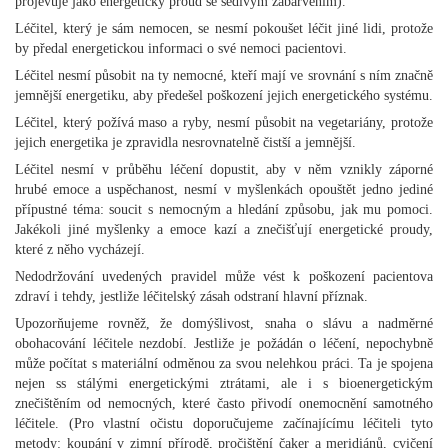
projevuje jako energetický proud se šedivým zabarvením).
Léčitel, který je sám nemocen, se nesmí pokoušet léčit jiné lidi, protože
by předal energetickou informaci o své nemoci pacientovi.
Léčitel nesmí působit na ty nemocné, kteří mají ve srovnání s ním značně
jemnější energetiku, aby předešel poškození jejich energetického systému.
Léčitel, který požívá maso a ryby, nesmí působit na vegetariány, protože
jejich energetika je zpravidla nesrovnatelně čistší a jemnější.
Léčitel nesmí v průběhu léčení dopustit, aby v něm vznikly záporné
hrubé emoce a uspěchanost, nesmí v myšlenkách opouštět jedno jediné
přípustné téma: soucit s nemocným a hledání způsobu, jak mu pomoci.
Jakékoli jiné myšlenky a emoce kazí a znečišťují energetické proudy,
které z něho vycházejí.
Nedodržování uvedených pravidel může vést k poškození pacientova
zdraví i tehdy, jestliže léčitelský zásah odstraní hlavní příznak.
Upozorňujeme rovněž, že domýšlivost, snaha o slávu a nadměrné
obohacování léčitele nezdobí. Jestliže je požádán o léčení, nepochybně
může počítat s materiální odměnou za svou nelehkou práci. Ta je spojena
nejen ss stálými energetickými ztrátami, ale i s bioenergetickým
znečištěním od nemocných, které často přivodí onemocnění samotného
léčitele. (Pro vlastní očistu doporučujeme začínajícímu léčiteli tyto
metody: koupání v zimní přírodě, pročištění čaker a meridiánů, cvičení