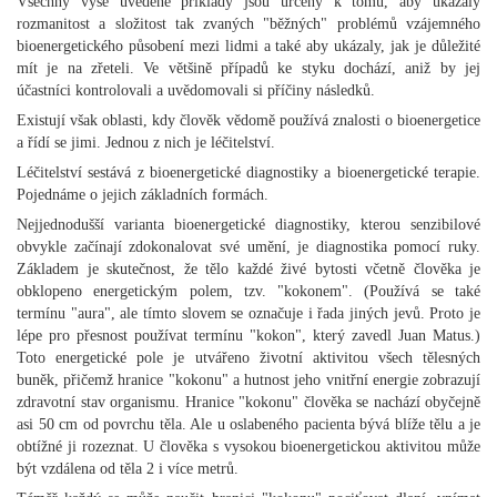
Všechny výše uvedené příklady jsou určeny k tomu, aby ukázaly
rozmanitost a složitost tak zvaných "běžných" problémů vzájemného
bioenergetického působení mezi lidmi a také aby ukázaly, jak je důležité
mít je na zřeteli. Ve většině případů ke styku dochází, aniž by jej
účastníci kontrolovali a uvědomovali si příčiny následků.
Existují však oblasti, kdy člověk vědomě používá znalosti o bioenergetice
a řídí se jimi. Jednou z nich je léčitelství.
Léčitelství sestává z bioenergetické diagnostiky a bioenergetické terapie.
Pojednáme o jejich základních formách.
Nejjednodušší varianta bioenergetické diagnostiky, kterou senzibilové
obvykle začínají zdokonalovat své umění, je diagnostika pomocí ruky.
Základem je skutečnost, že tělo každé živé bytosti včetně člověka je
obklopeno energetickým polem, tzv. "kokonem". (Používá se také
termínu "aura", ale tímto slovem se označuje i řada jiných jevů. Proto je
lépe pro přesnost používat termínu "kokon", který zavedl Juan Matus.)
Toto energetické pole je utvářeno životní aktivitou všech tělesných
buněk, přičemž hranice "kokonu" a hutnost jeho vnitřní energie zobrazují
zdravotní stav organismu. Hranice "kokonu" člověka se nachází obyčejně
asi 50 cm od povrchu těla. Ale u oslabeného pacienta bývá blíže tělu a je
obtížné ji rozeznat. U člověka s vysokou bioenergetickou aktivitou může
být vzdálena od těla 2 i více metrů.