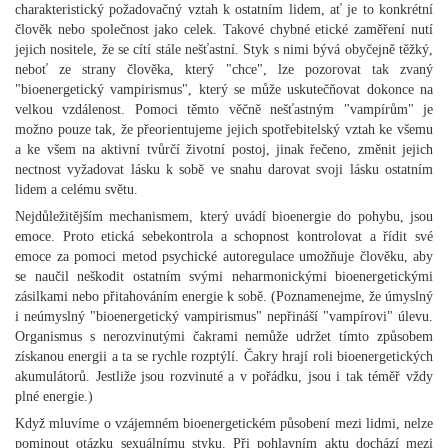
charakteristický požadovačný vztah k ostatním lidem, ať je to konkrétní
člověk nebo společnost jako celek. Takové chybné etické zaměření nutí
jejich nositele, že se cítí stále nešťastní. Styk s nimi bývá obyčejně těžký,
neboť ze strany člověka, který "chce", lze pozorovat tak zvaný
"bioenergetický vampirismus", který se může uskutečňovat dokonce na
velkou vzdálenost. Pomoci těmto věčně nešťastným "vampírům" je
možno pouze tak, že přeorientujeme jejich spotřebitelský vztah ke všemu
a ke všem na aktivní tvůrčí životní postoj, jinak řečeno, změnit jejich
nectnost vyžadovat lásku k sobě ve snahu darovat svoji lásku ostatním
lidem a celému světu.
Nejdůležitějším mechanismem, který uvádí bioenergie do pohybu, jsou
emoce. Proto etická sebekontrola a schopnost kontrolovat a řídit své
emoce za pomoci metod psychické autoregulace umožňuje člověku, aby
se naučil neškodit ostatním svými neharmonickými bioenergetickými
zásilkami nebo přitahováním energie k sobě. (Poznamenejme, že úmyslný
i neúmyslný "bioenergetický vampirismus" nepřináší "vampírovi" úlevu.
Organismus s nerozvinutými čakrami nemůže udržet tímto způsobem
získanou energii a ta se rychle rozptýlí. Čakry hrají roli bioenergetických
akumulátorů. Jestliže jsou rozvinuté a v pořádku, jsou i tak téměř vždy
plné energie.)
Když mluvíme o vzájemném bioenergetickém působení mezi lidmi, nelze
pominout otázku sexuálnímu styku. Při pohlavním aktu dochází mezi