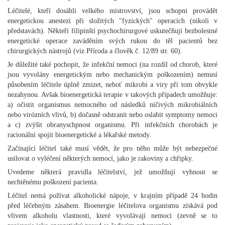
Léčitelé, kteří dosáhli velkého mistrovství, jsou schopni provádět
energetickou anestezi při složitých "fyzických" operacích (nikoli v
představách). Někteří filipinští psychochirurgové uskutečňují bezbolestné
energetické operace zaváděním svých rukou do těl pacientů bez
chirurgických nástrojů (viz Příroda a člověk č. 12/89 str. 60).
Je důležité také pochopit, že infekční nemoci (na rozdíl od chorob, které
jsou vyvolány energetickým nebo mechanickým poškozením) nemusí
působením léčitele úplně zmizet, neboť mikrobi a viry při tom obvykle
nezahynou. Avšak bioenergetická terapie v takových případech umožňuje:
a) očistit organismus nemocného od následků ničivých mikrobiálních
nebo virózních vlivů, b) dočasně odstranit nebo oslabit symptomy nemoci
a c) zvýšit obranyschpnost organismu. Při infekčních chorobách je
racionální spojit bioenergetické a lékařské metody.
Začínající léčitel také musí vědět, že pro něho může být nebezpečné
usilovat o vyléčení některých nemocí, jako je rakoviny a chřipky.
Uvedeme některá pravidla léčitelství, jež umožňují vyhnout se
nechtěnému poškození pacienta.
Léčitel nemá požívat alkoholické nápoje, v krajním případě 24 hodin
před léčebným zásahem. Bioenergie léčitelova organismu získává pod
vlivem alkoholu vlastnosti, které vyvolávají nemoci (zevně se to