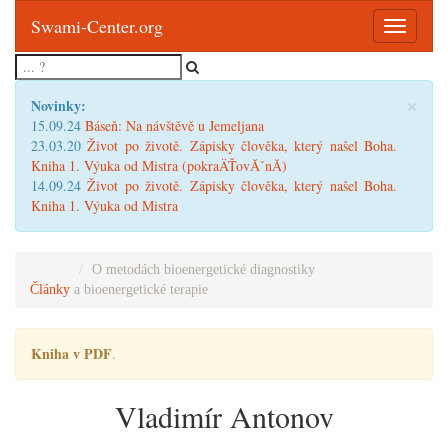
Swami-Center.org
Toggle
navigatio
×
Novinky:
15.09.24
Báseň: Na návštěvě u Jemeljana
23.03.20
Život po životě. Zápisky člověka, který našel Boha.
Kniha 1. Výuka od Mistra (pokraÄŤovĂˇnĂ­)
14.09.24
Život po životě. Zápisky člověka, který našel Boha.
Kniha 1. Výuka od Mistra
O metodách bioenergetické diagnostiky
Články
a bioenergetické terapie
Kniha v PDF
.
Vladimír Antonov