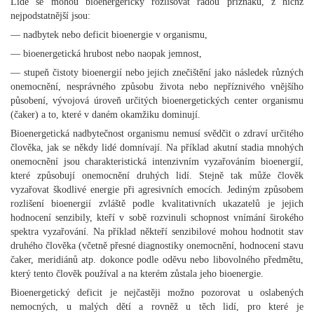
Lidé se mohou bioenergericky rozlišovat řadou příznaků, z nichž
nejpodstatnější jsou:
— nadbytek nebo deficit bioenergie v organismu,
— bioenergetická hrubost nebo naopak jemnost,
— stupeň čistoty bioenergií nebo jejich znečištění jako následek různých
onemocnění, nesprávného způsobu života nebo nepříznivého vnějšího
působení, vývojová úroveň určitých bioenergetických center organismu
(čaker) a to, které v daném okamžiku dominují.
Bioenergetická nadbytečnost organismu nemusí svědčit o zdraví určitého
člověka, jak se někdy lidé domnívají. Na příklad akutní stadia mnohých
onemocnění jsou charakteristická intenzivním vyzařováním bioenergií,
které způsobují onemocnění druhých lidí. Stejně tak může člověk
vyzařovat škodlivé energie při agresivních emocích. Jediným způsobem
rozlišení bioenergií zvláště podle kvalitativních ukazatelů je jejich
hodnocení senzibily, kteří v sobě rozvinuli schopnost vnímání širokého
spektra vyzařování. Na příklad někteří senzibilové mohou hodnotit stav
druhého člověka (včetně přesné diagnostiky onemocnění, hodnocení stavu
čaker, meridiánů atp. dokonce podle oděvu nebo libovolného předmětu,
který tento člověk používal a na kterém zůstala jeho bioenergie.
Bioenergetický deficit je nejčastěji možno pozorovat u oslabených
nemocných, u malých dětí a rovněž u těch lidí, pro které je