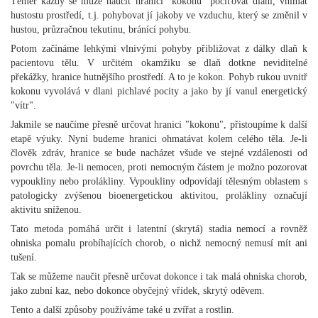
Téměř každý se může naučit hranici "kokonu" pociťovat dlaní, vnímat
hustostu prostředí, t.j. pohybovat jí jakoby ve vzduchu, který se změnil v
hustou, průzračnou tekutinu, bránící pohybu.
Potom začínáme lehkými vlnivými pohyby přibližovat z dálky dlaň k
pacientovu tělu. V určitém okamžiku se dlaň dotkne neviditelné
překážky, hranice hutnějšího prostředí. A to je kokon. Pohyb rukou uvnitř
kokonu vyvolává v dlani pichlavé pocity a jako by jí vanul energetický
"vítr".
Jakmile se naučíme přesně určovat hranici "kokonu", přistoupíme k další
etapě výuky. Nyní budeme hranici ohmatávat kolem celého těla. Je-li
člověk zdráv, hranice se bude nacházet všude ve stejné vzdálenosti od
povrchu těla. Je-li nemocen, proti nemocným částem je možno pozorovat
vypoukliny nebo prolákliny. Vypoukliny odpovídají tělesným oblastem s
patologicky zvýšenou bioenergetickou aktivitou, prolákliny označují
aktivitu sníženou.
Tato metoda pomáhá určit i latentní (skrytá) stadia nemocí a rovněž
ohniska pomalu probíhajících chorob, o nichž nemocný nemusí mít ani
tušení.
Tak se můžeme naučit přesně určovat dokonce i tak malá ohniska chorob,
jako zubní kaz, nebo dokonce obyčejný vřídek, skrytý oděvem.
Tento a další způsoby používáme také u zvířat a rostlin.