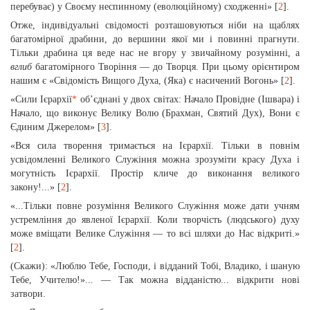
перебуває) у Своєму неспинному (еволюційному) сходженні» [
2
].
Отже, індивідуальні свідомості розташовуються ніби на щаблях
багатомірної драбини, до вершини якої ми і повинні прагнути.
Тільки драбина ця веде нас не вгору у звичайному розумінні, а
вглиб
багатомірного Творіння — до Творця. При цьому орієнтиром
нашим є «Свідомість Вищого Духа, (Яка) є насичений Вогонь» [
2
].
«Сили Ієрархії
*
об’єднані у двох світах: Начало Провідне (Ішвара) і
Начало, що виконує Велику Волю (Брахман, Святий Дух), Вони є
Єдиним Джерелом» [
3
].
«Вся сила творення тримається на Ієрархії. Тільки в повнім
усвідомленні Великого Служіння можна зрозуміти красу Духа і
могутність Ієрархії. Простір кличе до виконання великого
закону!...» [
2
].
«...Тільки повне розуміння Великого Служіння може дати учням
устремління до явленої Ієрархії. Коли творчість (людського) духу
може вміщати Велике Служіння — то всі шляхи до Нас відкриті.»
[
2
].
(Скажи): «Люблю Тебе, Господи, і відданий Тобі, Владико, і шаную
Тебе, Учителю!»... — Так можна відданістю... відкрити нові
затвори.