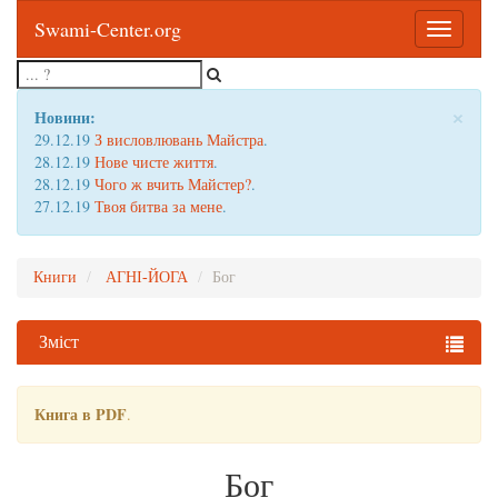
Swami-Center.org
Toggle
navigatio
×
Новини:
29.12.19
З висловлювань Майстра
.
28.12.19
Нове чисте життя
.
28.12.19
Чого ж вчить Майстер?
.
27.12.19
Твоя битва за мене
.
Книги
АГНІ-ЙОГА
Бог
Зміст
Книга в PDF
.
Бог