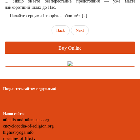
... Якщо знаєте безперестанне предстояння — уже маєте
найкоротший шлях до Нас.
... Палайте серцями і творіть любов’ю!» [
2
].
Back
Next
Buy Online
Поделитесь сайтом с друзьями!
Наши сайты
atlantis-and-atlanteans.org
encyclopedia-of-religion.org
highest-yoga.info
meaning-of-life.tv