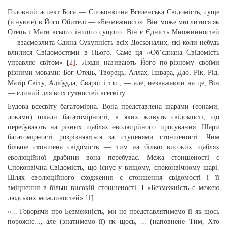
Головний аспект Бога — Споконвічна Вселенська Свідомість, суще
(існуюче) в Його Обителі — «Безмежності». Він може мислитися як
Отець і Мати всього іншого сущого. Він є Єдність Множинностей
— взаємозлита Єдина Сукупність всіх Досконалих, які коли-небудь
влилися Свідомостями в Нього. Саме ця «Об’єднана Свідомість
управляє світом» [
2
]. Люди називають Його по-різному своїми
різними мовами: Бог-Отець, Творець, Аллах, Ішвара, Дао, Рік, Рід,
Матір Світу, Адібудда, Сварог і т.п., — але, незважаючи на це, Він
— єдиний для всіх сутностей всесвіту.
Будова всесвіту багатомірна. Вона представлена шарами (еонами,
локами) шкали багатомірності, в яких живуть свідомості, що
перебувають на різних щаблях еволюційного просування. Шари
багатомірності розрізняються за ступенями стоншеності. Чим
більше стоншена свідомість — тим на більш високих щаблях
еволюційної драбини вона перебуває. Межа стоншеності є
Споконвічна Свідомість, що існує у вищому, споконвічному шарі.
Шлях еволюційного сходження є стоншення свідомості і її
зміцнення в більш високій стоншеності. І «Безмежність є межею
людських можливостей» [
1
].
«... Говорячи про Безмежність, ми не представлятимемо її як щось
порожнє..., але (знатимемо її) як щось, ... (наповнене Тим, Хто