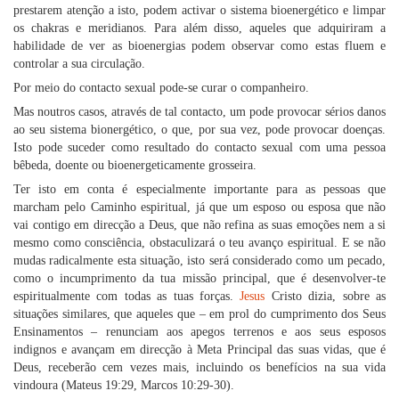
prestarem atenção a isto, podem activar o sistema bioenergético e limpar
os chakras e meridianos. Para além disso, aqueles que adquiriram a
habilidade de ver as bioenergias podem observar como estas fluem e
controlar a sua circulação.
Por meio do contacto sexual pode-se curar o companheiro.
Mas noutros casos, através de tal contacto, um pode provocar sérios danos
ao seu sistema bionergético, o que, por sua vez, pode provocar doenças.
Isto pode suceder como resultado do contacto sexual com uma pessoa
bêbeda, doente ou bioenergeticamente grosseira.
Ter isto em conta é especialmente importante para as pessoas que
marcham pelo Caminho espiritual, já que um esposo ou esposa que não
vai contigo em direcção a Deus, que não refina as suas emoções nem a si
mesmo como consciência, obstaculizará o teu avanço espiritual. E se não
mudas radicalmente esta situação, isto será considerado como um pecado,
como o incumprimento da tua missão principal, que é desenvolver-te
espiritualmente com todas as tuas forças.
Jesus
Cristo dizia, sobre as
situações similares, que aqueles que – em prol do cumprimento dos Seus
Ensinamentos – renunciam aos apegos terrenos e aos seus esposos
indignos e avançam em direcção à Meta Principal das suas vidas, que é
Deus, receberão cem vezes mais, incluindo os benefícios na sua vida
vindoura (Mateus 19:29, Marcos 10:29-30).