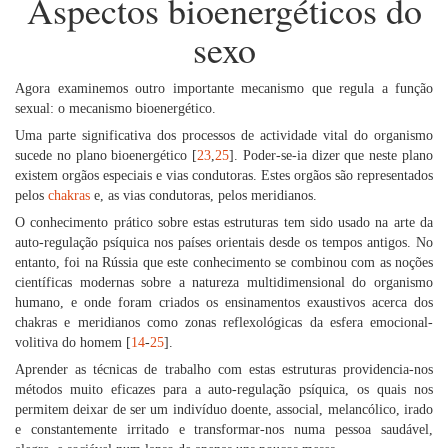
Aspectos bioenergéticos do
sexo
Agora examinemos outro importante mecanismo que regula a função
sexual: o mecanismo bioenergético.
Uma parte significativa dos processos de actividade vital do organismo
sucede no plano bioenergético [
23
,
25
]. Poder-se-ia dizer que neste plano
existem orgãos especiais e vias condutoras. Estes orgãos são representados
pelos
chakras
e, as vias condutoras, pelos meridianos.
O conhecimento prático sobre estas estruturas tem sido usado na arte da
auto-regulação psíquica nos países orientais desde os tempos antigos. No
entanto, foi na Rússia que este conhecimento se combinou com as noções
científicas modernas sobre a natureza multidimensional do organismo
humano, e onde foram criados os ensinamentos exaustivos acerca dos
chakras e meridianos como zonas reflexológicas da esfera emocional-
volitiva do homem [
14
-
25
].
Aprender as técnicas de trabalho com estas estruturas providencia-nos
métodos muito eficazes para a auto-regulação psíquica, os quais nos
permitem deixar de ser um indivíduo doente, associal, melancólico, irado
e constantemente irritado e transformar-nos numa pessoa saudável,