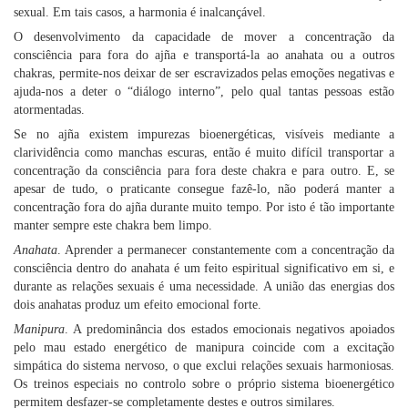
sexual. Em tais casos, a harmonia é inalcançável.
O desenvolvimento da capacidade de mover a concentração da
consciência para fora do ajña e transportá-la ao anahata ou a outros
chakras, permite-nos deixar de ser escravizados pelas emoções negativas e
ajuda-nos a deter o “diálogo interno”, pelo qual tantas pessoas estão
atormentadas.
Se no ajña existem impurezas bioenergéticas, visíveis mediante a
clarividência como manchas escuras, então é muito difícil transportar a
concentração da consciência para fora deste chakra e para outro. E, se
apesar de tudo, o praticante consegue fazê-lo, não poderá manter a
concentração fora do ajña durante muito tempo. Por isto é tão importante
manter sempre este chakra bem limpo.
Anahata
. Aprender a permanecer constantemente com a concentração da
consciência dentro do anahata é um feito espiritual significativo em si, e
durante as relações sexuais é uma necessidade. A união das energias dos
dois anahatas produz um efeito emocional forte.
Manipura
. A predominância dos estados emocionais negativos apoiados
pelo mau estado energético de manipura coincide com a excitação
simpática do sistema nervoso, o que exclui relações sexuais harmoniosas.
Os treinos especiais no controlo sobre o próprio sistema bioenergético
permitem desfazer-se completamente destes e outros similares.