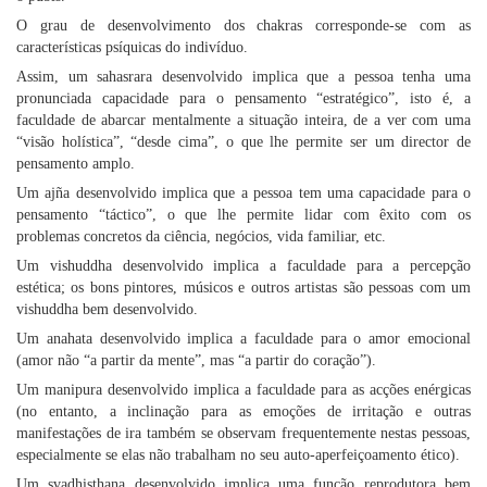
O grau de desenvolvimento dos chakras corresponde-se com as
características psíquicas do indivíduo.
Assim, um sahasrara desenvolvido implica que a pessoa tenha uma
pronunciada capacidade para o pensamento “estratégico”, isto é, a
faculdade de abarcar mentalmente a situação inteira, de a ver com uma
“visão holística”, “desde cima”, o que lhe permite ser um director de
pensamento amplo.
Um ajña desenvolvido implica que a pessoa tem uma capacidade para o
pensamento “táctico”, o que lhe permite lidar com êxito com os
problemas concretos da ciência, negócios, vida familiar, etc.
Um vishuddha desenvolvido implica a faculdade para a percepção
estética; os bons pintores, músicos e outros artistas são pessoas com um
vishuddha bem desenvolvido.
Um anahata desenvolvido implica a faculdade para o amor emocional
(amor não “a partir da mente”, mas “a partir do coração”).
Um manipura desenvolvido implica a faculdade para as acções enérgicas
(no entanto, a inclinação para as emoções de irritação e outras
manifestações de ira também se observam frequentemente nestas pessoas,
especialmente se elas não trabalham no seu auto-aperfeiçoamento ético).
Um svadhisthana desenvolvido implica uma função reprodutora bem