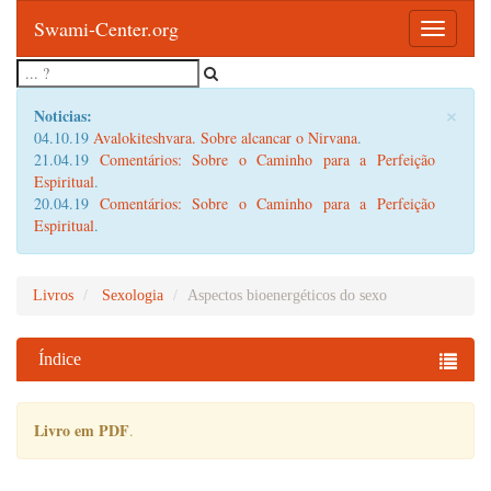
Swami-Center.org
Toggle
navigatio
×
Noticias:
04.10.19
Avalokiteshvara. Sobre alcancar o Nirvana
.
21.04.19
Comentários: Sobre o Caminho para a Perfeição
Espiritual
.
20.04.19
Comentários: Sobre o Caminho para a Perfeição
Espiritual
.
Livros
Sexologia
Aspectos bioenergéticos do sexo
Índice
Livro em PDF
.