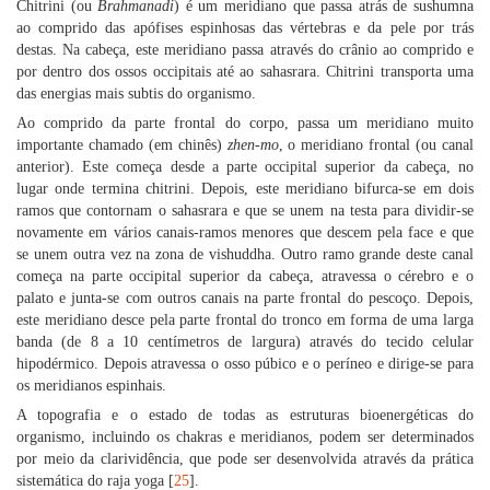
Chitrini (ou
Brahmanadi
) é um meridiano que passa atrás de sushumna
ao comprido das apófises espinhosas das vértebras e da pele por trás
destas. Na cabeça, este meridiano passa através do crânio ao comprido e
por dentro dos ossos occipitais até ao sahasrara. Chitrini transporta uma
das energias mais subtis do organismo.
Ao comprido da parte frontal do corpo, passa um meridiano muito
importante chamado (em chinês)
zhen-mo
, o meridiano frontal (ou canal
anterior). Este começa desde a parte occipital superior da cabeça, no
lugar onde termina chitrini. Depois, este meridiano bifurca-se em dois
ramos que contornam o sahasrara e que se unem na testa para dividir-se
novamente em vários canais-ramos menores que descem pela face e que
se unem outra vez na zona de vishuddha. Outro ramo grande deste canal
começa na parte occipital superior da cabeça, atravessa o cérebro e o
palato e junta-se com outros canais na parte frontal do pescoço. Depois,
este meridiano desce pela parte frontal do tronco em forma de uma larga
banda (de 8 a 10 centímetros de largura) através do tecido celular
hipodérmico. Depois atravessa o osso púbico e o períneo e dirige-se para
os meridianos espinhais.
A topografia e o estado de todas as estruturas bioenergéticas do
organismo, incluindo os chakras e meridianos, podem ser determinados
por meio da clarividência, que pode ser desenvolvida através da prática
sistemática do raja yoga [
25
].