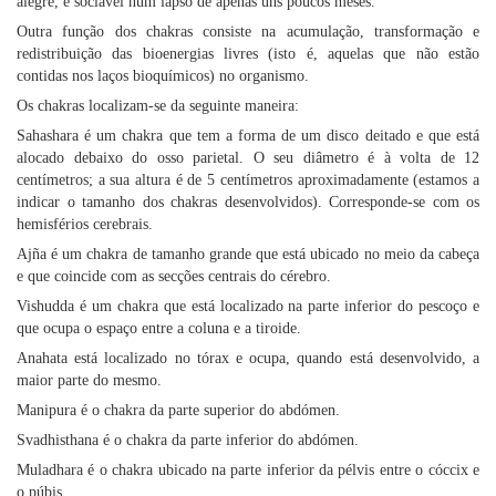
alegre, e sociável num lapso de apenas uns poucos meses.
Outra função dos chakras consiste na acumulação, transformação e
redistribuição das bioenergias livres (isto é, aquelas que não estão
contidas nos laços bioquímicos) no organismo.
Os chakras localizam-se da seguinte maneira:
Sahashara é um chakra que tem a forma de um disco deitado e que está
alocado debaixo do osso parietal. O seu diâmetro é à volta de 12
centímetros; a sua altura é de 5 centímetros aproximadamente (estamos a
indicar o tamanho dos chakras desenvolvidos). Corresponde-se com os
hemisférios cerebrais.
Ajña é um chakra de tamanho grande que está ubicado no meio da cabeça
e que coincide com as secções centrais do cérebro.
Vishudda é um chakra que está localizado na parte inferior do pescoço e
que ocupa o espaço entre a coluna e a tiroide.
Anahata está localizado no tórax e ocupa, quando está desenvolvido, a
maior parte do mesmo.
Manipura é o chakra da parte superior do abdómen.
Svadhisthana é o chakra da parte inferior do abdómen.
Muladhara é o chakra ubicado na parte inferior da pélvis entre o cóccix e
o púbis.