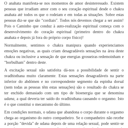
O anahata manifesta-se nos momentos de amor desinteressado. Existem
pessoas que irradiam amor com o seu coração espiritual desde o chakra
anahata até todos os que o rodeiam e em todas as situações. Sobre estas
pessoas diz-se que são “cordiais”. Todos nós devemos chegar a ser assim!
Pois o Caminho que conduz à auto-realização espiritual começa com o
desenvolvimento do coração espiritual (primeiro dentro do chakra
anahata e depois já fora do próprio corpo físico)!
Normalmente, sentimos o chakra manipura quando experienciamos
emoções negativas, as quais criam desagradáveis sensações na área deste
chakra ou inclusive a sensação de que energias grosseiras redemoinham e
“borbulham” dentro deste.
A excitação sexual não satisfeita dá-nos a possibilidade de sentir o
svadhisthana muito claramente. Estas sensações desagradáveis na parte
inferior do abdómen e no correspondente segmento da espinha dorsal
(nem todas as pessoas têm estas sensações) são o resultado do chakra se
ter enchido demasiado com um tipo de bioenergia que se denomina
udana
, a qual deveria ter saído do svadhisthana causando o orgasmo. Isto
é o que constitui o mecanismo do último.
Em condições normais, o udana que abandona o corpo durante o orgasmo
chega ao organismo do outro companheiro. Se o companheiro não recebe
a porção “devida” de udana depois de uma relação sexual, pode sentir-se