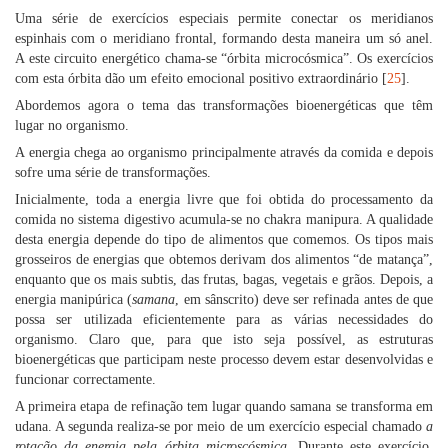
Uma série de exercícios especiais permite conectar os meridianos
espinhais com o meridiano frontal, formando desta maneira um só anel.
A este circuito energético chama-se “órbita microcósmica”. Os exercícios
com esta órbita dão um efeito emocional positivo extraordinário [
25
].
Abordemos agora o tema das transformações bioenergéticas que têm
lugar no organismo.
A energia chega ao organismo principalmente através da comida e depois
sofre uma série de transformações.
Inicialmente, toda a energia livre que foi obtida do processamento da
comida no sistema digestivo acumula-se no chakra manipura. A qualidade
desta energia depende do tipo de alimentos que comemos. Os tipos mais
grosseiros de energias que obtemos derivam dos alimentos “de matança”,
enquanto que os mais subtis, das frutas, bagas, vegetais e grãos. Depois, a
energia manipúrica (
samana
, em sânscrito) deve ser refinada antes de que
possa ser utilizada eficientemente para as várias necessidades do
organismo. Claro que, para que isto seja possível, as estruturas
bioenergéticas que participam neste processo devem estar desenvolvidas e
funcionar correctamente.
A primeira etapa de refinação tem lugar quando samana se transforma em
udana. A segunda realiza-se por meio de um exercício especial chamado
a
rotação da energia pela órbita microscósmica
. Durante este exercício,