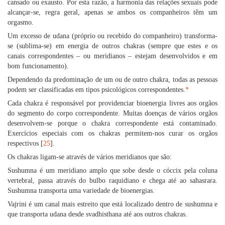
cansado ou exausto. Por esta razão, a harmonia das relações sexuais pode
alcançar-se, regra geral, apenas se ambos os companheiros têm um
orgasmo.
Um excesso de udana (próprio ou recebido do companheiro) transforma-
se (sublima-se) em energia de outros chakras (sempre que estes e os
canais correspondentes – ou meridianos – estejam desenvolvidos e em
bom funcionamento).
Dependendo da predominação de um ou de outro chakra, todas as pessoas
podem ser classificadas em tipos psicológicos correspondentes.
*
Cada chakra é responsável por providenciar bioenergia livres aos orgãos
do segmento do corpo correspondente. Muitas doenças de vários orgãos
desenvolvem-se porque o chakra correspondente está contaminado.
Exercícios especiais com os chakras permitem-nos curar os orgãos
respectivos [
25
].
Os chakras ligam-se através de vários meridianos que são:
Sushumna é um meridiano amplo que sobe desde o cóccix pela coluna
vertebral, passa através do bulbo raquidiano e chega até ao sahasrara.
Sushumna transporta uma variedade de bioenergias.
Vajrini é um canal mais estreito que está localizado dentro de sushumna e
que transporta udana desde svadhisthana até aos outros chakras.