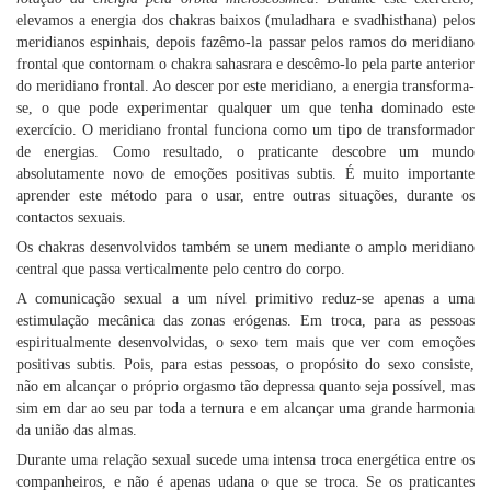
elevamos a energia dos chakras baixos (muladhara e svadhisthana) pelos
meridianos espinhais, depois fazêmo-la passar pelos ramos do meridiano
frontal que contornam o chakra sahasrara e descêmo-lo pela parte anterior
do meridiano frontal. Ao descer por este meridiano, a energia transforma-
se, o que pode experimentar qualquer um que tenha dominado este
exercício. O meridiano frontal funciona como um tipo de transformador
de energias. Como resultado, o praticante descobre um mundo
absolutamente novo de emoções positivas subtis. É muito importante
aprender este método para o usar, entre outras situações, durante os
contactos sexuais.
Os chakras desenvolvidos também se unem mediante o amplo meridiano
central que passa verticalmente pelo centro do corpo.
A comunicação sexual a um nível primitivo reduz-se apenas a uma
estimulação mecânica das zonas erógenas. Em troca, para as pessoas
espiritualmente desenvolvidas, o sexo tem mais que ver com emoções
positivas subtis. Pois, para estas pessoas, o propósito do sexo consiste,
não em alcançar o próprio orgasmo tão depressa quanto seja possível, mas
sim em dar ao seu par toda a ternura e em alcançar uma grande harmonia
da união das almas.
Durante uma relação sexual sucede uma intensa troca energética entre os
companheiros, e não é apenas udana o que se troca. Se os praticantes