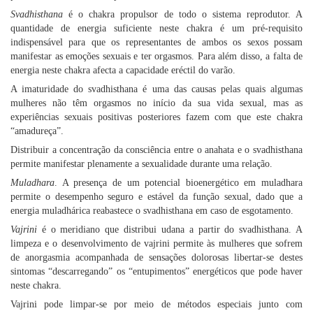
Svadhisthana
é o chakra propulsor de todo o sistema reprodutor. A
quantidade de energia suficiente neste chakra é um pré-requisito
indispensável para que os representantes de ambos os sexos possam
manifestar as emoções sexuais e ter orgasmos. Para além disso, a falta de
energia neste chakra afecta a capacidade eréctil do varão.
A imaturidade do svadhisthana é uma das causas pelas quais algumas
mulheres não têm orgasmos no início da sua vida sexual, mas as
experiências sexuais positivas posteriores fazem com que este chakra
“amadureça”.
Distribuir a concentração da consciência entre o anahata e o svadhisthana
permite manifestar plenamente a sexualidade durante uma relação.
Muladhara
. A presença de um potencial bioenergético em muladhara
permite o desempenho seguro e estável da função sexual, dado que a
energia muladhárica reabastece o svadhisthana em caso de esgotamento.
Vajrini
é o meridiano que distribui udana a partir do svadhisthana. A
limpeza e o desenvolvimento de vajrini permite às mulheres que sofrem
de anorgasmia acompanhada de sensações dolorosas libertar-se destes
sintomas “descarregando” os “entupimentos” energéticos que pode haver
neste chakra.
Vajrini pode limpar-se por meio de métodos especiais junto com