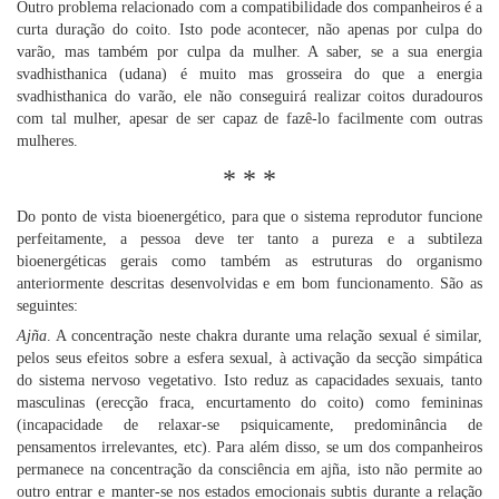
Outro problema relacionado com a compatibilidade dos companheiros é a
curta duração do coito. Isto pode acontecer, não apenas por culpa do
varão, mas também por culpa da mulher. A saber, se a sua energia
svadhisthanica (udana) é muito mas grosseira do que a energia
svadhisthanica do varão, ele não conseguirá realizar coitos duradouros
com tal mulher, apesar de ser capaz de fazê-lo facilmente com outras
mulheres.
* * *
Do ponto de vista bioenergético, para que o sistema reprodutor funcione
perfeitamente, a pessoa deve ter tanto a pureza e a subtileza
bioenergéticas gerais como também as estruturas do organismo
anteriormente descritas desenvolvidas e em bom funcionamento. São as
seguintes:
Ajña
. A concentração neste chakra durante uma relação sexual é similar,
pelos seus efeitos sobre a esfera sexual, à activação da secção simpática
do sistema nervoso vegetativo. Isto reduz as capacidades sexuais, tanto
masculinas (erecção fraca, encurtamento do coito) como femininas
(incapacidade de relaxar-se psiquicamente, predominância de
pensamentos irrelevantes, etc). Para além disso, se um dos companheiros
permanece na concentração da consciência em ajña, isto não permite ao
outro entrar e manter-se nos estados emocionais subtis durante a relação