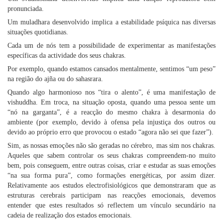
pronunciada.
Um muladhara desenvolvido implica a estabilidade psíquica nas diversas
situações quotidianas.
Cada um de nós tem a possibilidade de experimentar as manifestações
específicas da actividade dos seus chakras.
Por exemplo, quando estamos cansados mentalmente, sentimos “um peso”
na região do ajña ou do sahasrara.
Quando algo harmonioso nos “tira o alento”, é uma manifestação de
vishuddha. Em troca, na situação oposta, quando uma pessoa sente um
“nó na garganta”, é a reacção do mesmo chakra à desarmonia do
ambiente (por exemplo, devido à ofensa pela injustiça dos outros ou
devido ao próprio erro que provocou o estado “agora não sei que fazer”).
Sim, as nossas emoções não são geradas no cérebro, mas sim nos chakras.
Aqueles que sabem controlar os seus chakras compreendem-no muito
bem, pois conseguem, entre outras coisas, criar e estudar as suas emoções
“na sua forma pura”, como formações energéticas, por assim dizer.
Relativamente aos estudos electrofisiológicos que demonstraram que as
estruturas cerebrais participam nas reacções emocionais, devemos
entender que estes resultados só reflectem um vínculo secundário na
cadeia de realização dos estados emocionais.