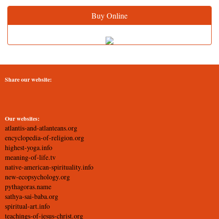
Buy Online
Share our website:
Our websites:
atlantis-and-atlanteans.org
encyclopedia-of-religion.org
highest-yoga.info
meaning-of-life.tv
native-american-spirituality.info
new-ecopsychology.org
pythagoras.name
sathya-sai-baba.org
spiritual-art.info
teachings-of-jesus-christ.org