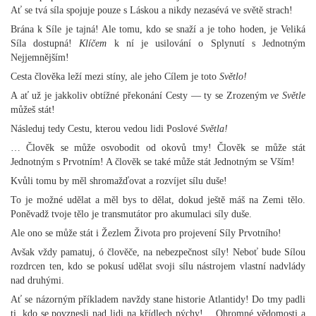
Ať se tvá síla spojuje pouze s Láskou a nikdy nezasévá ve světě strach!
Brána k Síle je tajná! Ale tomu, kdo se snaží a je toho hoden, je Veliká
Síla dostupná!
Klíčem
k ní je usilování o Splynutí s Jednotným
Nejjemnějším!
Cesta člověka leží mezi stíny, ale jeho Cílem je toto
Světlo!
A ať už je jakkoliv obtížné překonání Cesty — ty se Zrozeným
ve Světle
můžeš stát!
Následuj tedy Cestu, kterou vedou lidi Poslové
Světla!
… Člověk se může osvobodit od okovů tmy! Člověk se může stát
Jednotným s Prvotním! A člověk se také může stát Jednotným se Vším!
Kvůli tomu by měl shromažďovat a rozvíjet sílu duše!
To je možné udělat a měl bys to dělat, dokud ještě máš na Zemi tělo.
Poněvadž tvoje tělo je transmutátor pro akumulaci síly duše.
Ale ono se může stát i Žezlem Života pro projevení Síly Prvotního!
Avšak vždy pamatuj, ó člověče, na nebezpečnost síly! Neboť bude Sílou
rozdrcen ten, kdo se pokusí udělat svoji sílu nástrojem vlastní nadvlády
nad druhými.
Ať se názorným příkladem navždy stane historie Atlantidy! Do tmy padli
ti, kdo se povznesli nad lidi na křídlech pýchy!… Ohromné vědomosti a