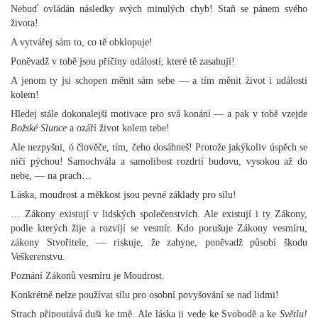
Nebuď ovládán následky svých minulých chyb! Staň se pánem svého
života!
A vytvářej sám to, co tě obklopuje!
Poněvadž v tobě jsou příčiny událostí, které tě zasahují!
A jenom ty jsi schopen měnit sám sebe — a tím měnit život i události
kolem!
Hledej stále dokonalejší motivace pro svá konání — a pak v tobě vzejde
Božské Slunce
a ozáří život kolem tebe!
Ale nezpyšni, ó člověče, tím, čeho dosáhneš! Protože jakýkoliv úspěch se
ničí pýchou! Samochvála a samolibost rozdrtí budovu, vysokou až do
nebe, — na prach…
Láska, moudrost a měkkost jsou pevné základy pro sílu!
… Zákony existují v lidských společenstvích. Ale existují i ty Zákony,
podle kterých žije a rozvíjí se vesmír. Kdo porušuje Zákony vesmíru,
zákony Stvořitele, — riskuje, že zahyne, poněvadž působí škodu
Veškerenstvu.
Poznání Zákonů vesmíru je Moudrost.
Konkrétně nelze používat sílu pro osobní povyšování se nad lidmi!
Strach připoutává duši ke tmě. Ale láska ji vede ke Svobodě a ke
Světlu!