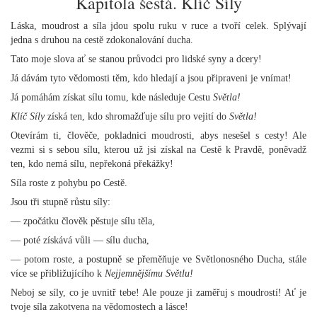
Kapitola šestá. Klíč Síly
Láska, moudrost a síla jdou spolu ruku v ruce a tvoří celek. Splývají
jedna s druhou na cestě zdokonalování ducha.
Tato moje slova ať se stanou průvodci pro lidské syny a dcery!
Já dávám tyto vědomosti těm, kdo hledají a jsou připraveni je vnímat!
Já pomáhám získat sílu tomu, kde následuje Cestu
Světla!
Klíč Síly
získá ten, kdo shromažďuje sílu pro vejití do
Světla!
Otevírám ti, člověče, pokladnici moudrosti, abys nesešel s cesty! Ale
vezmi si s sebou sílu, kterou už jsi získal na Cestě k Pravdě, poněvadž
ten, kdo nemá sílu, nepřekoná překážky!
Síla roste z pohybu po Cestě.
Jsou tři stupně růstu síly:
— zpočátku člověk pěstuje sílu těla,
— poté získává vůli — sílu ducha,
— potom roste, a postupně se přeměňuje ve Světlonosného Ducha, stále
více se přibližujícího k
Nejjemnějšímu Světlu!
Neboj se síly, co je uvnitř tebe! Ale pouze ji zaměřuj s moudrostí! Ať je
tvoje síla zakotvena na vědomostech a lásce!