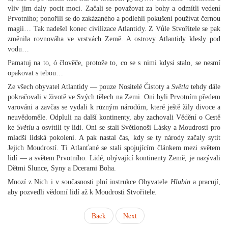
vliv jim daly pocit moci. Začali se považovat za bohy a odmítli vedení
Prvotního; ponořili se do zakázaného a podlehli pokušení používat černou
magii… Tak nadešel konec civilizace Atlantidy. Z Vůle Stvořitele se pak
změnila rovnováha ve vrstvách Země. A ostrovy Atlantidy klesly pod
vodu…
Pamatuj na to, ó člověče, protože to, co se s nimi kdysi stalo, se nesmí
opakovat s tebou…
Ze všech obyvatel Atlantidy — pouze Nositelé Čistoty a
Světla
tehdy dále
pokračovali v životě ve Svých tělech na Zemi. Oni byli Prvotním předem
varováni a zavčas se vydali k různým národům, které ještě žily divoce a
neuvědoměle. Odpluli na další kontinenty, aby zachovali Vědění o Cestě
ke
Světlu
a osvítili ty lidi. Oni se stali Světlonoši Lásky a Moudrosti pro
mladší lidská pokolení. A pak nastal čas, kdy se ty národy začaly sytit
Jejich Moudrostí. Ti Atlanťané se stali spojujícím článkem mezi světem
lidí — a světem Prvotního. Lidé, obývající kontinenty Země, je nazývali
Dětmi Slunce, Syny a Dcerami Boha.
Mnozí z Nich i v současnosti plní instrukce Obyvatele
Hlubin
a pracují,
aby pozvedli vědomí lidí až k Moudrosti Stvořitele.
Back
Next