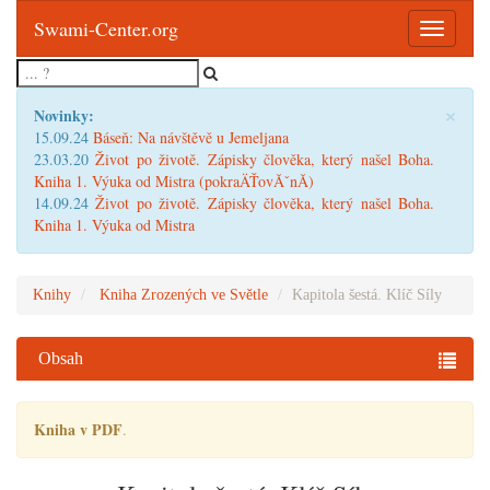
Swami-Center.org
Toggle
navigatio
×
Novinky:
15.09.24
Báseň: Na návštěvě u Jemeljana
23.03.20
Život po životě. Zápisky člověka, který našel Boha.
Kniha 1. Výuka od Mistra (pokraÄŤovĂˇnĂ­)
14.09.24
Život po životě. Zápisky člověka, který našel Boha.
Kniha 1. Výuka od Mistra
Knihy
Kniha Zrozených ve Světle
Kapitola šestá. Klíč Síly
Obsah
Kniha v PDF
.