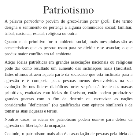
Patriotismo
A palavra
patriotismo
provém do greco-latino
pater (pai).
Este termo
designa o sentimento de pertença a alguma comunidade social: familiar,
tribal, nacional, estatal, religiosa ou outra.
Quanto mais primitivo for o ambiente social, mais mesquinhas são as
características que as pessoas usam para se dividir e se associar, o que
produz maior conflito em tal ambiente.
Atiçar ideias patrióticas em grandes associações nacionais ou religiosas
pode dar como resultado um aumento das inclinações nazis (fascistas).
Estes últimos atraem aquela parte da sociedade que está inclinada para a
agressão e é composta pelas pessoas menos desenvolvidas na sua
evolução. Se uns líderes diabólicos fortes se põem à frente das massas
primitivas, exaltadas com ideias do fascismo, então podem produzir-se
grandes guerras com o fim de destruir ou escravizar as nações
consideradas “deficientes” (ou qualificadas com epítetos similares) e de
tomar as suas riquezas e terras.
Noutros casos, as ideias de patriotismo podem usar-se para defesa da
agressão ou libertação da ocupação.
Contudo, o patriotismo mais alto é a associação de pessoas pela ideia da