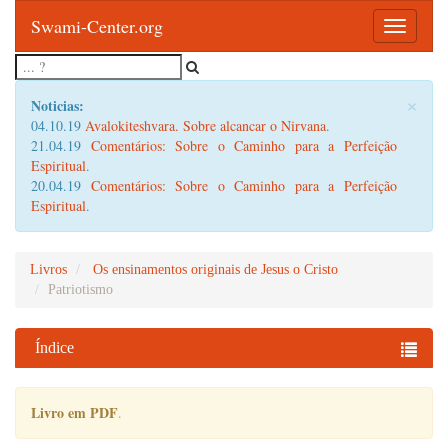
Swami-Center.org
Toggle
navigatio
×
Noticias:
04.10.19
Avalokiteshvara. Sobre alcancar o Nirvana
.
21.04.19
Comentários: Sobre o Caminho para a Perfeição
Espiritual
.
20.04.19
Comentários: Sobre o Caminho para a Perfeição
Espiritual
.
Livros
Os ensinamentos originais de Jesus o Cristo
Patriotismo
Índice
Livro em PDF
.