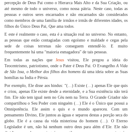
percepção de Deus Pai como o Hierarca Mais Alto e da Sua Criação, ou
até mesmo de todo o universo, como nossa pátria. Neste caso, todas as
pessoas e outros seres encarnados e não encarnados são considerados
como membros de uma família de irmãos e irmãs de diferentes idades, os
filhos do Único Deus Pai, Que ama todos.
E este é realmente o caso, esta é a situação real no universo. No entanto,
as pessoas que estão contagiadas com egoísmo e maldade e cegas pela
sede de coisas terrenas não conseguem entendê-lo. E muito
frequentemente há uma “maioria esmagadora” de tais pessoas.
Em todas as nações que
Jesus
visitou, Ele pregou a ideia do
Teocentrismo, patriotismo, onde o Pater é Deus Pai. O Evangelho
A Vida
de São Issa
,
o Melhor dos filhos dos homens
dá uma ideia sobre as Suas
homílias na Índia e Pérsia.
Por exemplo, Ele disse aos hindus: “(…) Existe (…) apenas Ele que quis
e criou, apenas Ele existe desde a eternidade, e a Sua existência não terá
fim. Ele não tem igual nem no Céu nem na Terra. O Grande Criador não
compartilhou o Seu Poder com ninguém (…) Ele é o Único que possui a
Omnipotência. Ele assim o quis e o mundo apareceu. Com um
pensamento Divino, Ele juntou as águas e separou destas a porção seca do
globo. Ele é a causa da vida misteriosa do homem (…). O Eterno
Legislador é um, não há nenhum outro deus para além d´Ele. Ele não