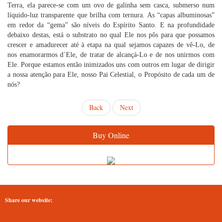
Terra, ela parece-se com um ovo de galinha sem casca, submerso num
líquido-luz transparente que brilha com ternura. As “capas albuminosas”
em redor da “gema” são níveis do Espírito Santo. E na profundidade
debaixo destas, está o substrato no qual Ele nos pôs para que possamos
crescer e amadurecer até à etapa na qual sejamos capazes de vê-Lo, de
nos enamorarmos d´Ele, de tratar de alcançá-Lo e de nos unirmos com
Ele. Porque estamos então inimizados uns com outros em lugar de dirigir
a nossa atenção para Ele, nosso Pai Celestial, o Propósito de cada um de
nós?
Back
Next
Buy Online
Share our website: