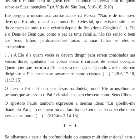
dividiu o mundo com ninguém nem tão pouco conversa com ninguém
sobre as Suas intenções.” (A Vida do São Issa, 5:16-18; 6:10)
Ele pregou o mesmo aos zoroastrianos na Pérsia: “Não é de um novo
deus que Eu falo, mas sim de nosso Pai Celestial, que existe desde antes
do começo de tudo e que existirá depois do fim (desta Criação) (…). Ele
é o Deus do Bem que, como o pai de uma família, não faz senão o bem
aos Seus filhos, perdoando-lhes todas as suas falhas se eles se
arrependem.
(…) A Ele é a quem vocês se devem dirigir para serem consolados nas
vossas dores, ajudados nas vossas obras e curados de vossas doenças.
Quem quer que recorra a Ele não será rechaçado. Quando vocês quiserem
dirigir-se a Ele, tornem-se novamente como crianças (…).” (8:6,17-18;
11:13,15)
O mesmo foi ensinado por Jesus na Judeia, onde Ele aconselhou as
pessoas que amassem o Pai Celestial e se percebessem como Seus filhos.
O apóstolo Paulo também expressou a mesma ideia: “Eu ajoelho-me
diante do Pai (…) de quem toda a família no Céu e na Terra recebe o seu
verdadeiro nome (…).” (Efésios 3:14-15)
* * *
Se olharmos a partir da profundidade do espaço multidimensional para a