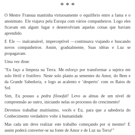
* * *
O Mestre Fransua mantinha virtuosamente o equilíbrio entre a fama e o
anonimato. Ele viajava pela Europa com vários companheiros. Logo eles
ficavam em algum lugar e desenvolviam aquelas coisas que haviam
aprendido.
E Ele — inalcansável, imperceptível —continuava viajando e buscando
novos companheiros. Assim, gradualmente, Suas idéias e Luz se
propagavam.
Uma vez disse:
“Eu faço a limpeza na Terra. Me esforço por transformar a sujeira em
solo fértil e frutífero. Neste solo planto as sementes do Amor, do Bem e
da Grande Sabedoria, e logo as acalento e ‘desperto’ com os Raios de
Sol.
Sim, Eu possuo a
pedra filosofal!
Levo as almas de um nível de
compreensão ao outro, iniciando nelas os processos do crescimento!
Devemos trabalhar muitíssimo, vocês e Eu, para que a sabedoria do
Conhecimento verdadeiro volte à humanidade.
Mas cada um deve realizar este trabalho começando por si mesmo! E
assim poderá converter-se na fonte de Amor e de Luz na Terra!”