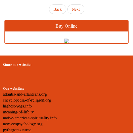
Back
Next
Buy Online
Share our website:
Our websites:
atlantis-and-atlanteans.org
encyclopedia-of-religion.org
highest-yoga.info
meaning-of-life.tv
native-american-spirituality.info
new-ecopsychology.org
pythagoras.name