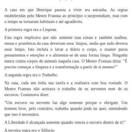
* * *
A casa em que Henrique passou a viver era estranha. As regras
estabelecidas pelo Mestre Fransua ao princípio o surpreendiam, mas com
o tempo se tornaram habituais e até agradáveis.
A primeira regra era a
Limpeza.
Esta regra implicava que não somente tuas coisas e também soalhos,
mesas e prateleiras da casa deveriam estar limpos, senão que tudo deveria
estar limpo. Isto incluía o lavar a diário o corpo, o manter puros
pensamentos e emoções e o alimentar-se de uma forma limpa. Ninguém
nunca comia corpos de animais naquela casa. O Mestre Fransua dizia: “É
preciso começar a limpeza e a transformação a partir de si mesmo!”
A segunda regra era o
Trabalho.
Na casa, cada um tinha sua tarefa e a realizava com boa vontade. O
Mestre Fransua não aceitava o trabalho de os serventes nem de os
escravos. Costumava dizer:
“Um escravo ou servente faz algo somente porque o obrigam. Um
homem livre, pelo contrário, trabalha quando pode ou quer, entendendo
que isso é necessário.
A Liberdade é alcançada somente quando vences o escravo dentro de ti!”
A terceira regra era o
Silêncio.