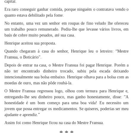
capital.
Era raro conseguir ganhar comida, porque ninguém o contratava vendo o
quanto estava debilitado pela fome.
No entanto, uma vez um senhor em roupas de fino veludo lhe ofereceu
um trabalho pouco remunerado. Pediu-lhe que levasse vários livros, em
baús de cobre muito pesados, até sua casa.
Henrique aceitou sua proposta.
Quando chegaram à casa do senhor, Henrique leu o letreiro: “Mestre
Fransua, o Boticário”.
Depois de entrar na casa, o Mestre Fransua foi pagar Henrique. Porém a
não ter encontrado dinheiro trocado, subiu pela escada deixando
intencionalmente sua bolsa embaixo. Henrique olhava para a bolsa com as
moedas de ouro, mas não pôde roubá-la.
O Mestre Fransua regressou logo, olhou com ternura para Henrique e,
entregando-lhe seu dinheiro pouco, mas ganho honestamente, disse: ”A
honestidade é um bom começo para uma boa vida! Eu necessito um
jovem que possa entregar os medicamentos. Se quiseres, poderias ser meu
ajudante e aprendiz.”
Assim foi como Henrique ficou na casa do Mestre Fransua.