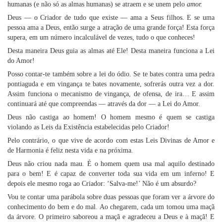
humanas (e não só as almas humanas) se atraem e se unem pelo
amor.
Deus — o Criador de tudo que existe — ama a Seus filhos. E se uma
pessoa ama a Deus, então surge a atração de uma grande força! Esta força
supera, em um número incalculável de vezes, tudo o que conheces!
Desta maneira Deus guia as almas até Ele! Desta maneira funciona a Lei
do Amor!
Posso contar-te também sobre a lei do ódio. Se te bates contra uma pedra
pontiaguda e em vingança te bates novamente, sofrerás outra vez a dor.
Assim funciona o mecanismo de vingança, de ofensa, de ira… E assim
continuará até que compreendas — através da dor — a Lei do Amor.
Deus não castiga ao homem! O homem mesmo é quem se castiga
violando as Leis da Existência estabelecidas pelo Criador!
Pelo contrário, o que vive de acordo com estas Leis Divinas de Amor e
de Harmonia é feliz nesta vida e na próxima.
Deus não criou nada mau. É o homem quem usa mal aquilo destinado
para o bem! E é capaz de converter toda sua vida em um inferno! E
depois ele mesmo roga ao Criador: ‘Salva-me!’ Não é um absurdo?
Vou te contar uma parábola sobre duas pessoas que foram ver a árvore do
conhecimento do bem e do mal. Ao chegarem, cada um tomou uma maçã
da árvore. O primeiro saboreou a maçã e agradeceu a Deus e à maçã! E