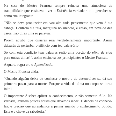
Na casa do Mestre Fransua sempre reinava uma atmosfera de
tranquilidade que ensinava a ver a Existência verdadeira e a perceber-se
como sua integrante.
“Não se deve pronunciar em voz alta cada pensamento que vem à tua
cabeça! Controla tua fala, mergulha no silêncio, e então, em nove de dez
casos, não dirás uma só palavra.
Porém aquilo que disseres será verdadeiramente importante. Assim
deixarás de perturbar o silêncio com teu palavrório.
Só com esta condição tuas palavras serão uma porção do
elixir de vida
para outras almas!”, assim ensinava aos principiantes o Mestre Fransua.
A quarta regra era o
Aprendizado.
O Mestre Fransua dizia:
“Quando alguém deixa de conhecer o novo e de desenvolver-se, dá seu
primeiro passo para a morte. Porque a vida da alma no corpo se torna
inútil.
O importante é saber aplicar o conhecimento, e não somente tê-lo. Na
verdade, existem poucas coisas que devemos saber! E depois de conhecê-
las, é preciso que aprendamos a pensar usando o conhecimento obtido.
Esta é a chave da sabedoria.”