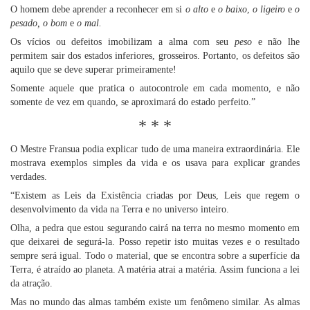
O homem debe aprender a reconhecer em si
o alto
e
o baixo
,
o ligeiro
e
o
pesado, o bom
e
o mal.
Os vícios ou defeitos imobilizam a alma com seu
peso
e não lhe
permitem sair dos estados inferiores, grosseiros. Portanto, os defeitos são
aquilo que se deve superar primeiramente!
Somente aquele que pratica o autocontrole em cada momento, e não
somente de vez em quando, se aproximará do estado perfeito.”
* * *
O Mestre Fransua podia explicar tudo de uma maneira extraordinária. Ele
mostrava exemplos simples da vida e os usava para explicar grandes
verdades.
“Existem as Leis da Existência criadas por Deus, Leis que regem o
desenvolvimento da vida na Terra e no universo inteiro.
Olha, a pedra que estou segurando cairá na terra no mesmo momento em
que deixarei de segurá-la. Posso repetir isto muitas vezes e o resultado
sempre será igual. Todo o material, que se encontra sobre a superfície da
Terra, é atraído ao planeta. A matéria atrai a matéria. Assim funciona a lei
da atração.
Mas no mundo das almas também existe um fenômeno similar. As almas