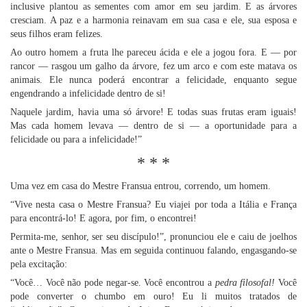
inclusive plantou as sementes com amor em seu jardim. E as árvores
cresciam. A paz e a harmonia reinavam em sua casa e ele, sua esposa e
seus filhos eram felizes.
Ao outro homem a fruta lhe pareceu ácida e ele a jogou fora. E — por
rancor — rasgou um galho da árvore, fez um arco e com este matava os
animais. Ele nunca poderá encontrar a felicidade, enquanto segue
engendrando a infelicidade dentro de si!
Naquele jardim, havia uma só árvore! E todas suas frutas eram iguais!
Mas cada homem levava — dentro de si — a oportunidade para a
felicidade ou para a infelicidade!”
* * *
Uma vez em casa do Mestre Fransua entrou, correndo, um homem.
“Vive nesta casa o Mestre Fransua? Eu viajei por toda a Itália e França
para encontrá-lo! E agora, por fim, o encontrei!
Permita-me, senhor, ser seu discípulo!”, pronunciou ele e caiu de joelhos
ante o Mestre Fransua. Mas em seguida continuou falando, engasgando-se
pela excitação:
“Você… Você não pode negar-se. Você encontrou a
pedra filosofal!
Você
pode converter o chumbo em ouro! Eu li muitos tratados de