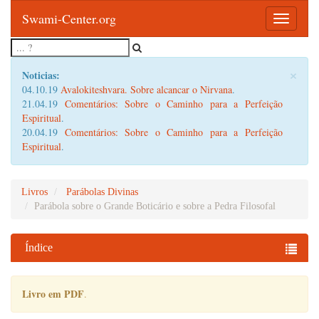
Swami-Center.org
Toggle
navigatio
×
Noticias:
04.10.19
Avalokiteshvara. Sobre alcancar o Nirvana
.
21.04.19
Comentários: Sobre o Caminho para a Perfeição
Espiritual
.
20.04.19
Comentários: Sobre o Caminho para a Perfeição
Espiritual
.
Livros
Parábolas Divinas
Parábola sobre o Grande Boticário e sobre a Pedra Filosofal
Índice
Livro em PDF
.