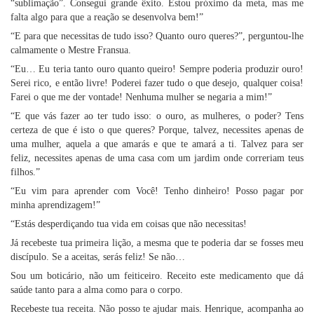
“sublimação”. Consegui grande êxito. Estou próximo da meta, mas me
falta algo para que a reação se desenvolva bem!”
“E para que necessitas de tudo isso? Quanto ouro queres?”, perguntou-lhe
calmamente o Mestre Fransua.
“Eu… Eu teria tanto ouro quanto queiro! Sempre poderia produzir ouro!
Serei rico, e então livre! Poderei fazer tudo o que desejo, qualquer coisa!
Farei o que me der vontade! Nenhuma mulher se negaria a mim!”
“E que vás fazer ao ter tudo isso: o ouro, as mulheres, o poder? Tens
certeza de que é isto o que queres? Porque, talvez, necessites apenas de
uma mulher, aquela a que amarás e que te amará a ti. Talvez para ser
feliz, necessites apenas de uma casa com um jardim onde correriam teus
filhos.”
“Eu vim para aprender com Você! Tenho dinheiro! Posso pagar por
minha aprendizagem!”
“Estás desperdiçando tua vida em coisas que não necessitas!
Já recebeste tua primeira lição, a mesma que te poderia dar se fosses meu
discípulo. Se a aceitas, serás feliz! Se não…
Sou um boticário, não um feiticeiro. Receito este medicamento que dá
saúde tanto para a alma como para o corpo.
Recebeste tua receita. Não posso te ajudar mais. Henrique, acompanha ao