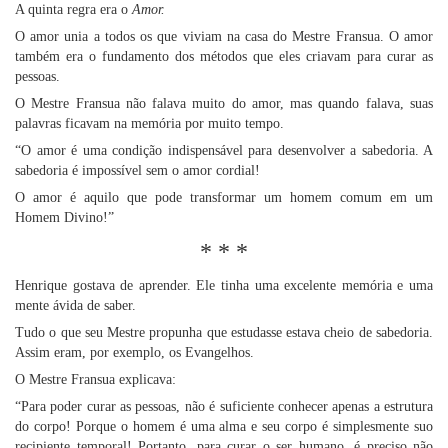
A quinta regra era o
Amor.
O amor unia a todos os que viviam na casa do Mestre Fransua. O amor
também era o fundamento dos métodos que eles criavam para curar as
pessoas.
O Mestre Fransua não falava muito do amor, mas quando falava, suas
palavras ficavam na memória por muito tempo.
“O amor é uma condição indispensável para desenvolver a sabedoria. A
sabedoria é impossível sem o amor cordial!
O amor é aquilo que pode transformar um homem comum em um
Homem Divino!”
* * *
Henrique gostava de aprender. Ele tinha uma excelente memória e uma
mente ávida de saber.
Tudo o que seu Mestre propunha que estudasse estava cheio de sabedoria.
Assim eram, por exemplo, os Evangelhos.
O Mestre Fransua explicava:
“Para poder curar as pessoas, não é suficiente conhecer apenas a estrutura
do corpo! Porque o homem é uma alma e seu corpo é simplesmente suo
recipiente temporal! Portanto, para curar o ser humano, é preciso não