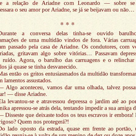
re a relação de Ariadne com Leonardo — sobre se
essara o seu amor por Ariadne, se já se beijavam ou não…
* * *
Durante a conversa delas tinha-se ouvido barul
amações de uma multidão vindos de fora. Várias carrua
am passado pela casa de Ariadne. Os condutores, com v
riadas, gritavam algo sobre vitórias… Passavam depres
 ruído. Agora, o barulho das carruagens e o relinchar
los já quase se tinha desvanecido.
Mas então os gritos entusiasmados da multidão transforma
m lamentos assustados.
— Algo aconteceu, vamos dar uma olhada, talvez poss
ar! — disse Ariadne.
Ela levantou-se e atravessou depressa o jardim até ao por
nika apressou-se atrás dela, tentando impedir a sua amiga de
— Disseste que deixaste todos os teus escravos ir embora! 
rigoso? Quem nos protegerá?!
Do lado oposto da estrada, quase em frente ao portão,
idão reunia-se à volta de um menino de dez ou doze anos