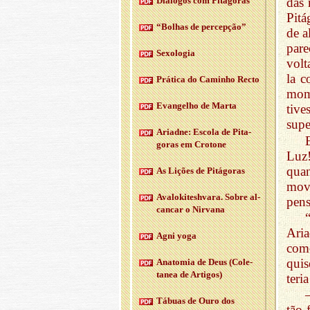
Diá­logos com Pi­tá­goras
das 
Pitá
“Bo­lhas de per­cepção”
de a
pare
Se­xo­logia
volt
la c
Prá­tica do Ca­minho Recto
mome
Evan­gelho de Marta
tive
supe
Ari­adne: Es­cola de Pi­ta­
goras em Cro­tone
Luz
qua
As Li­ções de Pi­tá­goras
mov
Ava­lo­ki­tesh­vara. Sobre al­
pen
cancar o Nir­vana
Aria
Agni yoga
como
qui
Ana­tomia de Deus (Co­le­
tanea de Ar­tigos)
teri
Tá­buas de Ouro dos
tão