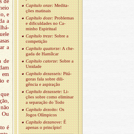
s de
Ca­pi­tulo onze:
Me­di­ta­
heio
ções ma­ti­nais
do, e
Ca­pí­tulo doze:
Pro­blemas
da a
e di­fi­cul­dades no Ca­
lhá-
minho Es­pi­ri­tual
uele
Ca­pí­tulo treze:
Sobre a
asas
com­pe­tição
ar a
Ca­pí­tulo qua­torze:
A che­
gada de Ha­mílcar
a de
Ca­pí­tulo ca­torze:
Sobre a
Uni­dade
rdam
, em
Ca­pí­tulo de­zas­seis:
Pi­tá­
goras fala sobre di­li­
ão e
gência e as­pi­ração
Ca­pí­tulo de­zas­sete:
Li­
 que
ções sobre como eli­minar
ção,
a se­pa­ração do Todo
 não
Ca­pí­tulo de­zoito:
Os
… Ou
Jogos Olím­picos
Ca­pí­tulo de­za­nove:
É
to é
apenas o prin­cípio!
nte.