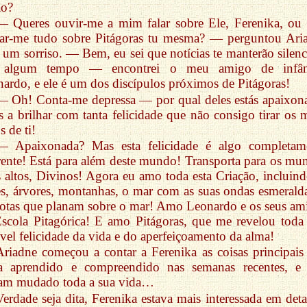
ão?
— Queres ouvir-me a mim falar sobre Ele, Ferenika, ou 
tar-me tudo sobre Pitágoras tu mesma? — perguntou Ari
um sorriso. — Bem, eu sei que notícias te manterão silenc
 algum tempo — encontrei o meu amigo de infân
ardo, e ele é um dos discípulos próximos de Pitágoras!
— Oh! Conta-me depressa — por qual deles estás apaixon
s a brilhar com tanta felicidade que não consigo tirar os 
s de ti!
— Apaixonada? Mas esta felicidade é algo completam
rente! Está para além deste mundo! Transporta para os mu
 altos, Divinos! Agora eu amo toda esta Criação, incluind
es, árvores, montanhas, o mar com as suas ondas esmeralda
otas que planam sobre o mar! Amo Leonardo e os seus am
scola Pitagórica! E amo Pitágoras, que me revelou toda 
ível felicidade da vida e do aperfeiçoamento da alma!
Ariadne começou a contar a Ferenika as coisas principais
ha aprendido e compreendido nas semanas recentes, e
ham mudado toda a sua vida…
Verdade seja dita, Ferenika estava mais interessada em deta