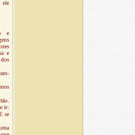
 ele
ho e
gens
ozes
sa e
 dos
ram-
amos
tão.
 ir:
E se
 uma
 que