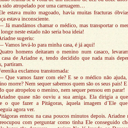
a sido atropelado por uma carruagem…
Ele estava muito magoado, havia muitas fracturas óbvia
nça estava inconsciente.
— Já mandámos chamar o médico, mas transportar o me
 longe neste estado não seria boa ideia!
Ariadne sugeriu:
— Vamos levá-lo para minha casa, é já aqui!
Quatro homens deitaram o menino num casaco, levara
 casa de Ariadne e, tendo decidido que nada mais depe
s, partiram.
Ferenika exclamou transtornada:
— Que vamos fazer com ele? E se o médico não ajuda,
no morre? Nem sequer sabemos quem são os seus pais! E 
do que atropelou o menino, nem sequer pensou em parar!
Ariadne quase não ouviu a sua amiga. Ela dirigia a que
re o que fazer a Pitágoras, àquela imagem d´Ele que
eguia agora ver.
Pitágoras entrou na casa poucos minutos depois. Ariadne
preocupou com perguntar como tinha Ele conseguido ch