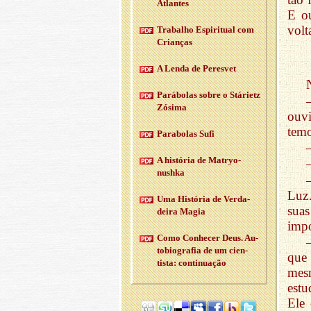
Atlantes
E o
volt
Tra­balho Es­pi­ri­tual com
Cri­anças
A Lenda de Pe­resvet
Pa­rá­bolas sobre o Stá­rietz
Zó­sima
ouvi
temo
Pa­ra­bolas Sufi
A his­tória de Ma­tryo­
nushka
Luz…
Uma His­tória de Ver­da­
sua
deira Magia
impo
Como Co­nhecer Deus. Au­
to­bi­o­grafia de um ci­en­
que
tista: con­ti­nu­ação
mesm
est
Ele 