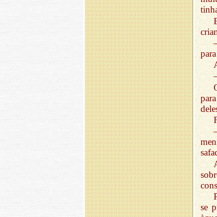
tinh
cria
para
para
dele
meni
safa
sob
cons
se 