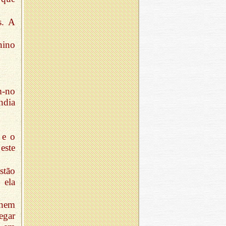
s. A
nino
m-no
ndia
 e o
este
stão
 ela
 nem
egar