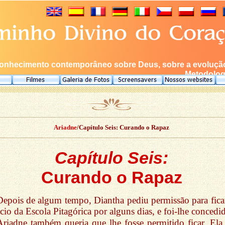
onhecimento contemporâneo sobre Deus, sobre a evolução 
Metodologi
Ariadne
/Capítulo Seis: Curando o Rapaz
Capítulo Seis:
Curando o Rapaz
Depois de algum tempo, Diantha pediu permissão para fica
ício da Escola Pitagórica por alguns dias, e foi-lhe concedi
Ariadne também queria que lhe fosse permitido ficar. Ela