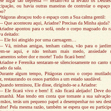
ele lugar tão depressa — teriam-No lá levado os Deuse
cipação, ou havia outras maneiras de controlar o espaço
po?
Pitágoras abraçou todo o espaço com a Sua calma gentil:
— Que aconteceu aqui, Ariadne? Precisas da Minha ajuda?
Ariadne apontou para o sofá, onde o corpo magoado do r
va deitado:
— Ele foi atingido por uma carruagem…
— Vá, minhas amigas, tenham calma, vão para o jardi
tem-se aqui, e não tenham mais medo, ansiedade
amentos sobre dor e morte! Tudo ficará bem!
Ariadne e Ferenika sentaram-se silenciosamente no canto 
tado da sala.
Durante algum tempo, Pitágoras curou o corpo mutilad
z, restaurando os ossos partidos a um estado saudável.
Quando terminou, Ele disse, dirigindo-se a Ariadne:
— Ele ficará vivo e bem! E não ficará aleijado! Deve do
amanhã. Mas tendo em conta que tomaste a sua salvação
 mãos, terás um pequeno papel a desempenhar no seu dest
dne! Pela mesma razão, também se espera que eu particip