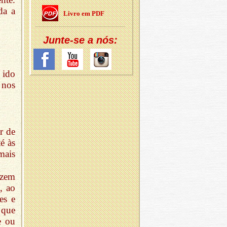
da a
Livro em PDF
Junte-se a nós:
 ido
 nos
r de
é às
mais
izem
, ao
es e
 que
e ou