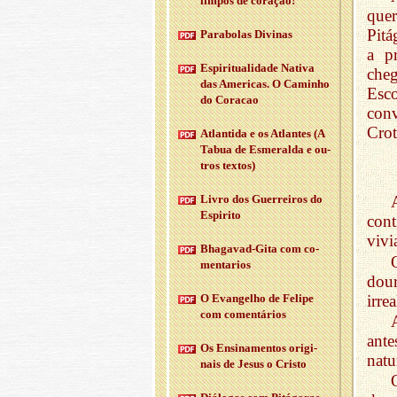
limpos de co­ração!
que
Pitá
Pa­ra­bolas Di­vinas
a p
Es­pi­ri­tu­a­li­dade Na­tiva
che
das Ame­ricas. O Ca­minho
Esco
do Co­racao
conv
Crot
Atlan­tida e os Atlantes (A
Tabua de Es­me­ralda e ou­
tros textos)
Livro dos Guer­reiros do
Es­pi­rito
cont
vivi
Bha­gavad-Gita com co­
men­ta­rios
dou
irrea
O Evan­gelho de Fe­lipe
com co­men­tá­rios
ante
Os En­si­na­mentos ori­gi­
natu
nais de Jesus o Cristo