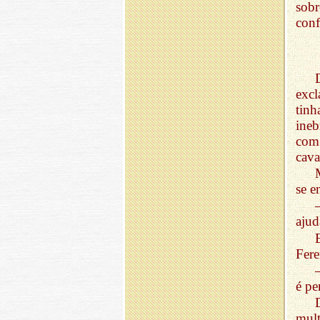
sob
conf
excl
tinh
ineb
com
cava
se e
ajud
Fere
é pe
mult