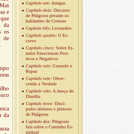
Ca­pí­tulo um:
Amigas
 Mas
Ca­pí­tulo dois:
Dis­curso
sa e
de Pi­tá­goras pe­rante os
 que
ha­bi­tantes de Cro­tone
s da
Ca­pí­tulo três: Le­o­nardos
s os
Ca­pí­tulo quatro:
O Es­
m de
cravo
.
Ca­pí­tulo cinco:
Sobre Es­
tados Emo­ci­o­nais Po­si­
tivos e Ne­ga­tivos
Ca­pí­tulo seis:
Cu­rando o
empo
Rapaz
oras
Ca­pí­tulo sete:
Ofe­re­
cendo a Ver­dade
ilho
Ca­pí­tulo oito:
A dança de
ouco
Di­antha
Ca­pí­tulo nove:
Dis­cí­
unca
pulos sé­ni­ores e jú­ni­ores
a da
de Pi­tá­goras
Ca­pí­tulo dez:
Pi­tá­goras
fala sobre o Ca­minho Es­
ausa
pi­ri­tual