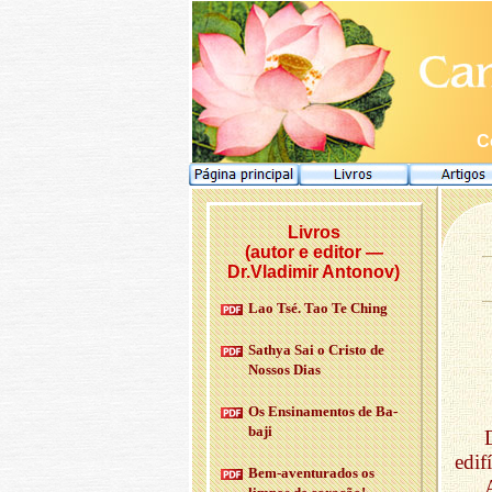
C
Livros
(autor e editor —
Dr.Vladimir Antonov)
Lao Tsé. Tao Te Ching
Sathya Sai o Cristo de
Nossos Dias
Os En­si­na­mentos de Ba­
baji
edif
Bem-aven­tu­rados os