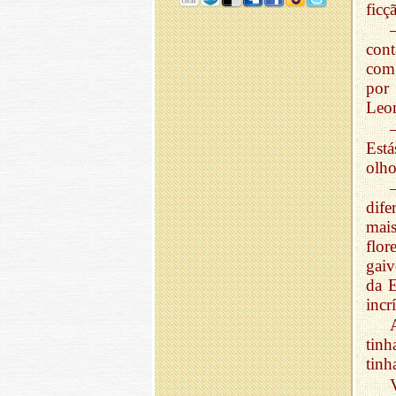
ficç
con
com 
por
Leon
Está
olho
dife
mais
flor
gaiv
da E
incr
tin
tin