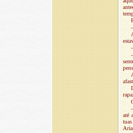
àqu
ante
tem
esta
sen
pens
afas
rapa
até 
tuas
Aria