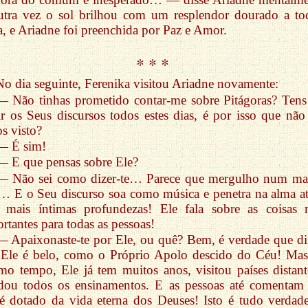
utra vez o sol brilhou com um resplendor dourado a to
a, e Ariadne foi preenchida por Paz e Amor.
* * *
No dia seguinte, Ferenika visitou Ariadne novamente:
— Não tinhas prometido contar-me sobre Pitágoras? Tens
r os Seus discursos todos estes dias, é por isso que não
s visto?
— É sim!
— E que pensas sobre Ele?
— Não sei como dizer-te… Parece que mergulho num ma
 E o Seu discurso soa como música e penetra na alma at
s mais íntimas profundezas! Ele fala sobre as coisas 
rtantes para todas as pessoas!
— Apaixonaste-te por Ele, ou quê? Bem, é verdade que d
 Ele é belo, como o Próprio Apolo descido do Céu! Mas
o tempo, Ele já tem muitos anos, visitou países distant
udou todos os ensinamentos. E as pessoas até comentam
é dotado da vida eterna dos Deuses! Isto é tudo verdad