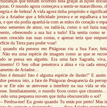
mudanças que tinham ocorrido nela graças às lições iniciai
goras. O mundo agora começava a sentir-se maravilhoso, c
legria e de beleza! A vida agora tinha propósito e significa
cia a Ariadne que a felicidade jorrava e se espalhava a to
a, e que ela podia apanhá-la com as mãos do coração e espa
omo sementes de amor, ou radiá-la, como o sol fazia naq
nto, oferecendo a sua luz a tudo! Ela sentia como se 
ssem crescido nas suas costas, e apenas teria que empurr
rfície da Terra para poder voar!
E quando ela pensou em Pitágoras viu a Sua Face, feit
! Não era uma espécie de imagem como as que se reco
ndo se pensa em alguém. Era uma face Sagrada, viva
imento! O Seu olhar penetrava a alma e via cada emoç
samento de Ariadne…
“Isto é demais! Isto é alguma espécie de ilusão!” E assim
dne pensou isto, a face de Pitágoras desaparecia da percep
 se Ele não se atrevesse a interferir na sua vida se ela
sesse. Imediatamente, o mundo ficou como que cinzento
a sido uma pequena nuvem que tinha obscurecido o sol?
— Perdoa-me! Eu gosto quando Tu estás por perto! Mas is
 fora do comum e inesperado… — disse Ariadne mentalme