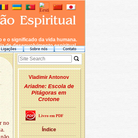
e o significado da vida humana.
a de desenvolvimento espiritual.
Vla­dimir An­tonov
Ariadne: Escola de
Pitágoras em
Crotone
Livro em PDF
r no
da.
Ín­dice
 não