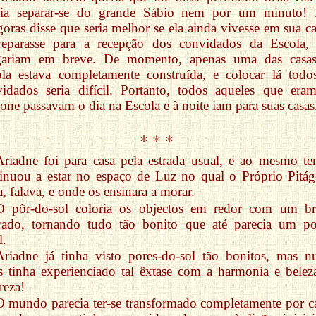
ria separar-se do grande Sábio nem por um minuto!
goras disse que seria melhor se ela ainda vivesse em sua ca
reparasse para a recepção dos convidados da Escola,
gariam em breve. De momento, apenas uma das casa
la estava completamente construída, e colocar lá todo
idados seria difícil. Portanto, todos aqueles que era
one passavam o dia na Escola e à noite iam para suas casas
* * *
Ariadne foi para casa pela estrada usual, e ao mesmo t
inuou a estar no espaço de Luz no qual o Próprio Pitág
a, falava, e onde os ensinara a morar.
O pôr-do-sol coloria os objectos em redor com um br
rado, tornando tudo tão bonito que até parecia um p
l.
Ariadne já tinha visto pores-do-sol tão bonitos, mas n
s tinha experienciado tal êxtase com a harmonia e belez
reza!
O mundo parecia ter-se transformado completamente por c