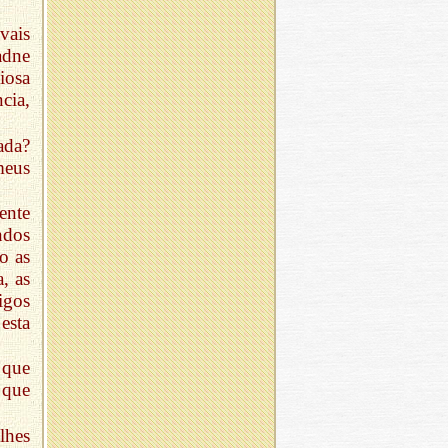
vais
adne
iosa
cia,
ada?
meus
ente
ndos
o as
, as
igos
esta
 que
 que
lhes