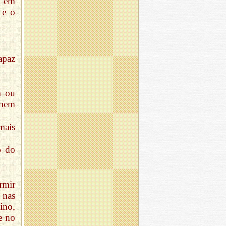
s em
 e o
apaz
m ou
 nem
mais
o do
rmir
 nas
ino,
e no