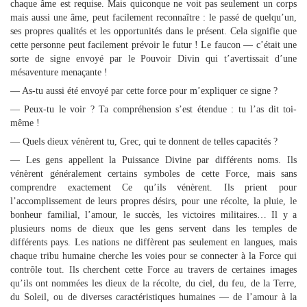
chaque âme est requise. Mais quiconque ne voit pas seulement un corps
mais aussi une âme, peut facilement reconnaître : le passé de quelqu’un,
ses propres qualités et les opportunités dans le présent. Cela signifie que
cette personne peut facilement prévoir le futur ! Le faucon — c’était une
sorte de signe envoyé par le Pouvoir Divin qui t’avertissait d’une
mésaventure menaçante !
— As-tu aussi été envoyé par cette force pour m’expliquer ce signe ?
— Peux-tu le voir ? Ta compréhension s’est étendue : tu l’as dit toi-
même !
— Quels dieux vénèrent tu, Grec, qui te donnent de telles capacités ?
— Les gens appellent la Puissance Divine par différents noms. Ils
vénèrent généralement certains symboles de cette Force, mais sans
comprendre exactement Ce qu’ils vénèrent. Ils prient pour
l’accomplissement de leurs propres désirs, pour une récolte, la pluie, le
bonheur familial, l’amour, le succès, les victoires militaires… Il y a
plusieurs noms de dieux que les gens servent dans les temples de
différents pays. Les nations ne diffèrent pas seulement en langues, mais
chaque tribu humaine cherche les voies pour se connecter à la Force qui
contrôle tout. Ils cherchent cette Force au travers de certaines images
qu’ils ont nommées les dieux de la récolte, du ciel, du feu, de la Terre,
du Soleil, ou de diverses caractéristiques humaines — de l’amour à la