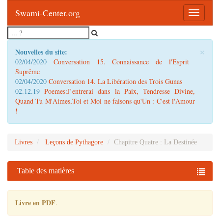
Swami-Center.org
Toggle
navigatio
×
Nouvelles du site:
02/04/2020
Conversation 15. Connaissance de l'Esprit
Suprême
02/04/2020
Conversation 14. La Libération des Trois Gunas
02.12.19
Poemes:J’entrerai dans la Paix, Tendresse Divine,
Quand Tu M'Aimes,Toi et Moi ne faisons qu'Un : C'est l'Amour
!
Livres
Leçons de Pythagore
Chapitre Quatre : La Destinée
Table des matières
Livre en PDF
.