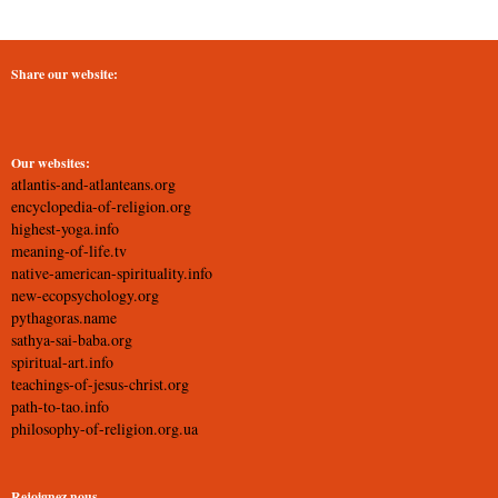
Share our website:
Our websites:
atlantis-and-atlanteans.org
encyclopedia-of-religion.org
highest-yoga.info
meaning-of-life.tv
native-american-spirituality.info
new-ecopsychology.org
pythagoras.name
sathya-sai-baba.org
spiritual-art.info
teachings-of-jesus-christ.org
path-to-tao.info
philosophy-of-religion.org.ua
Rejoignez nous