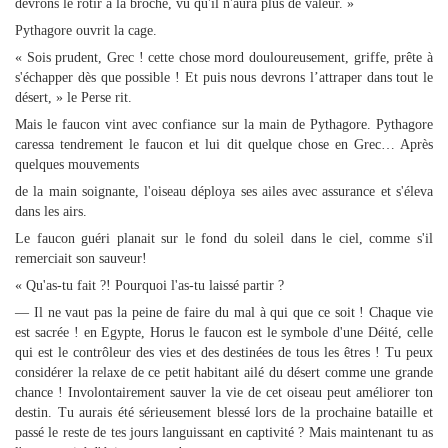
devrons le rôtir à la broche, vu qu'il n'aura plus de valeur. »
Pythagore ouvrit la cage.
« Sois prudent, Grec ! cette chose mord douloureusement, griffe, prête à
s'échapper dès que possible ! Et puis nous devrons l’attraper dans tout le
désert, » le Perse rit.
Mais le faucon vint avec confiance sur la main de Pythagore. Pythagore
caressa tendrement le faucon et lui dit quelque chose en Grec… Après
quelques mouvements
de la main soignante, l'oiseau déploya ses ailes avec assurance et s'éleva
dans les airs.
Le faucon guéri planait sur le fond du soleil dans le ciel, comme s'il
remerciait son sauveur!
« Qu'as-tu fait ?! Pourquoi l'as-tu laissé partir ?
— Il ne vaut pas la peine de faire du mal à qui que ce soit ! Chaque vie
est sacrée ! en Egypte, Horus le faucon est le symbole d'une Déité, celle
qui est le contrôleur des vies et des destinées de tous les êtres ! Tu peux
considérer la relaxe de ce petit habitant ailé du désert comme une grande
chance ! Involontairement sauver la vie de cet oiseau peut améliorer ton
destin. Tu aurais été sérieusement blessé lors de la prochaine bataille et
passé le reste de tes jours languissant en captivité ? Mais maintenant tu as