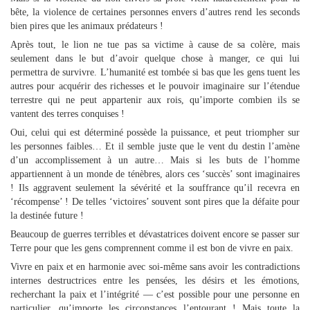
bête, la violence de certaines personnes envers d’autres rend les seconds
bien pires que les animaux prédateurs !
Après tout, le lion ne tue pas sa victime à cause de sa colère, mais
seulement dans le but d’avoir quelque chose à manger, ce qui lui
permettra de survivre. L’humanité est tombée si bas que les gens tuent les
autres pour acquérir des richesses et le pouvoir imaginaire sur l’étendue
terrestre qui ne peut appartenir aux rois, qu’importe combien ils se
vantent des terres conquises !
Oui, celui qui est déterminé possède la puissance, et peut triompher sur
les personnes faibles… Et il semble juste que le vent du destin l’amène
d’un accomplissement à un autre… Mais si les buts de l’homme
appartiennent à un monde de ténèbres, alors ces ‘succès’ sont imaginaires
! Ils aggravent seulement la sévérité et la souffrance qu’il recevra en
‘récompense’ ! De telles ‘victoires’ souvent sont pires que la défaite pour
la destinée future !
Beaucoup de guerres terribles et dévastatrices doivent encore se passer sur
Terre pour que les gens comprennent comme il est bon de vivre en paix.
Vivre en paix et en harmonie avec soi-même sans avoir les contradictions
internes destructrices entre les pensées, les désirs et les émotions,
recherchant la paix et l’intégrité — c’est possible pour une personne en
particulier, qu’importe les circonstances l’entourant ! Mais toute la