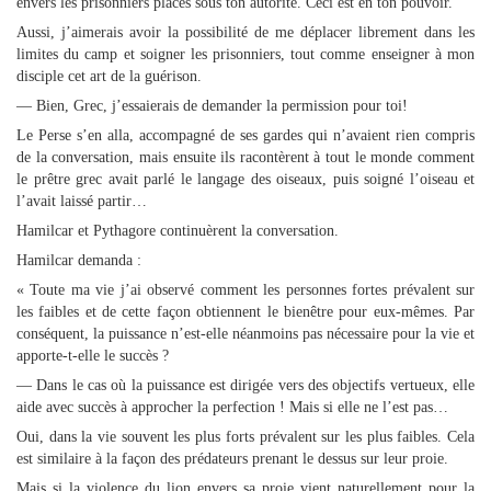
envers les prisonniers placés sous ton autorité. Ceci est en ton pouvoir.
Aussi, j’aimerais avoir la possibilité de me déplacer librement dans les
limites du camp et soigner les prisonniers, tout comme enseigner à mon
disciple cet art de la guérison.
— Bien, Grec, j’essaierais de demander la permission pour toi!
Le Perse s’en alla, accompagné de ses gardes qui n’avaient rien compris
de la conversation, mais ensuite ils racontèrent à tout le monde comment
le prêtre grec avait parlé le langage des oiseaux, puis soigné l’oiseau et
l’avait laissé partir…
Hamilcar et Pythagore continuèrent la conversation.
Hamilcar demanda :
« Toute ma vie j’ai observé comment les personnes fortes prévalent sur
les faibles et de cette façon obtiennent le bienêtre pour eux-mêmes. Par
conséquent, la puissance n’est-elle néanmoins pas nécessaire pour la vie et
apporte-t-elle le succès ?
— Dans le cas où la puissance est dirigée vers des objectifs vertueux, elle
aide avec succès à approcher la perfection ! Mais si elle ne l’est pas…
Oui, dans la vie souvent les plus forts prévalent sur les plus faibles. Cela
est similaire à la façon des prédateurs prenant le dessus sur leur proie.
Mais si la violence du lion envers sa proie vient naturellement pour la