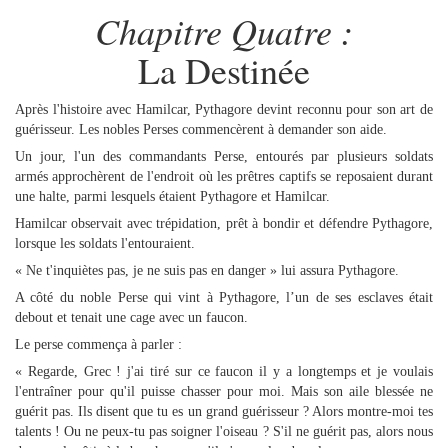
Chapitre Quatre :
La Destinée
Après l'histoire avec Hamilcar, Pythagore devint reconnu pour son art de
guérisseur. Les nobles Perses commencèrent à demander son aide.
Un jour, l'un des commandants Perse, entourés par plusieurs soldats
armés approchèrent de l'endroit où les prêtres captifs se reposaient durant
une halte, parmi lesquels étaient Pythagore et Hamilcar.
Hamilcar observait avec trépidation, prêt à bondir et défendre Pythagore,
lorsque les soldats l'entouraient.
« Ne t'inquiètes pas, je ne suis pas en danger » lui assura Pythagore.
A côté du noble Perse qui vint à Pythagore, l’un de ses esclaves était
debout et tenait une cage avec un faucon.
Le perse commença à parler :
« Regarde, Grec ! j'ai tiré sur ce faucon il y a longtemps et je voulais
l'entraîner pour qu'il puisse chasser pour moi. Mais son aile blessée ne
guérit pas. Ils disent que tu es un grand guérisseur ? Alors montre-moi tes
talents ! Ou ne peux-tu pas soigner l'oiseau ? S'il ne guérit pas, alors nous