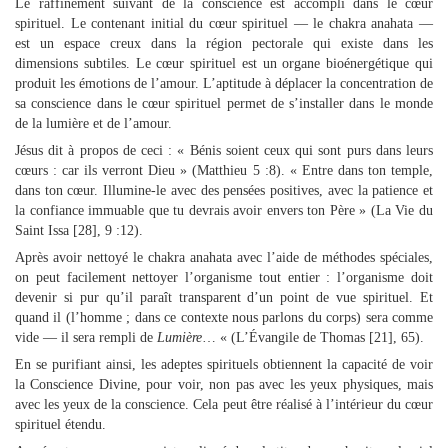
Le raffinement suivant de la conscience est accompli dans le cœur
spirituel. Le contenant initial du cœur spirituel — le chakra anahata —
est un espace creux dans la région pectorale qui existe dans les
dimensions subtiles. Le cœur spirituel est un organe bioénergétique qui
produit les émotions de l’amour. L’aptitude à déplacer la concentration de
sa conscience dans le cœur spirituel permet de s’installer dans le monde
de la lumière et de l’amour.
Jésus dit à propos de ceci : « Bénis soient ceux qui sont purs dans leurs
cœurs : car ils verront Dieu » (Matthieu 5 :8). « Entre dans ton temple,
dans ton cœur. Illumine-le avec des pensées positives, avec la patience et
la confiance immuable que tu devrais avoir envers ton Père » (La Vie du
Saint Issa [28], 9 :12).
Après avoir nettoyé le chakra anahata avec l’aide de méthodes spéciales,
on peut facilement nettoyer l’organisme tout entier : l’organisme doit
devenir si pur qu’il paraît transparent d’un point de vue spirituel. Et
quand il (l’homme ; dans ce contexte nous parlons du corps) sera comme
vide — il sera rempli de
Lumière
… « (L’Évangile de Thomas [21], 65).
En se purifiant ainsi, les adeptes spirituels obtiennent la capacité de voir
la Conscience Divine, pour voir, non pas avec les yeux physiques, mais
avec les yeux de la conscience. Cela peut être réalisé à l’intérieur du cœur
spirituel étendu.