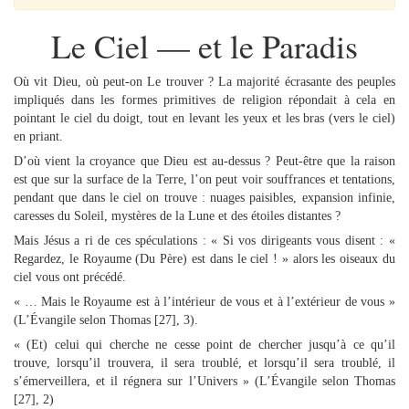
Le Ciel — et le Paradis
Où vit Dieu, où peut-on Le trouver ? La majorité écrasante des peuples
impliqués dans les formes primitives de religion répondait à cela en
pointant le ciel du doigt, tout en levant les yeux et les bras (vers le ciel)
en priant.
D’où vient la croyance que Dieu est au-dessus ? Peut-être que la raison
est que sur la surface de la Terre, l’on peut voir souffrances et tentations,
pendant que dans le ciel on trouve : nuages paisibles, expansion infinie,
caresses du Soleil, mystères de la Lune et des étoiles distantes ?
Mais Jésus a ri de ces spéculations : « Si vos dirigeants vous disent : «
Regardez, le Royaume (Du Père) est dans le ciel ! » alors les oiseaux du
ciel vous ont précédé.
« … Mais le Royaume est à l’intérieur de vous et à l’extérieur de vous »
(L’Évangile selon Thomas [27], 3).
« (Et) celui qui cherche ne cesse point de chercher jusqu’à ce qu’il
trouve, lorsqu’il trouvera, il sera troublé, et lorsqu’il sera troublé, il
s’émerveillera, et il régnera sur l’Univers » (L’Évangile selon Thomas
[27], 2)