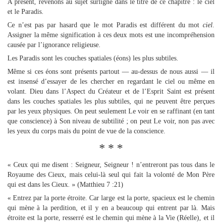
A présent, revenons au sujet surligné dans le titre de ce chapitre : le ciel
et le Paradis.
Ce n’est pas par hasard que le mot Paradis est différent du mot
ciel.
Assigner la même signification à ces deux mots est une incompréhension
causée par l’ignorance religieuse.
Les Paradis sont les couches spatiales (éons) les plus subtiles.
Même si ces éons sont présents partout — au-dessus de nous aussi — il
est insensé d’essayer de les chercher en regardant le ciel ou même en
volant. Dieu dans l’Aspect du Créateur et de l’Esprit Saint est présent
dans les couches spatiales les plus subtiles, qui ne peuvent être perçues
par les yeux physiques. On peut seulement Le voir en se raffinant (en tant
que conscience) à Son niveau de subtilité ; on peut Le voir, non pas avec
les yeux du corps mais du point de vue de la conscience.
* * *
« Ceux qui me disent : Seigneur, Seigneur ! n’entreront pas tous dans le
Royaume des Cieux, mais celui-là seul qui fait la volonté de Mon Père
qui est dans les Cieux. » (Matthieu 7 :21)
« Entrez par la porte étroite. Car large est la porte, spacieux est le chemin
qui mène à la perdition, et il y en a beaucoup qui entrent par là. Mais
étroite est la porte, resserré est le chemin qui mène à la Vie (Réelle), et il