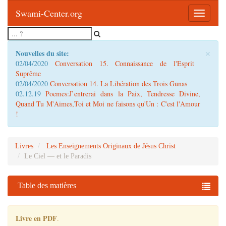
Swami-Center.org
Toggle
navigatio
×
Nouvelles du site:
02/04/2020
Conversation 15. Connaissance de l'Esprit
Suprême
02/04/2020
Conversation 14. La Libération des Trois Gunas
02.12.19
Poemes:J’entrerai dans la Paix, Tendresse Divine,
Quand Tu M'Aimes,Toi et Moi ne faisons qu'Un : C'est l'Amour
!
Livres
Les Enseignements Originaux de Jésus Christ
Le Ciel — et le Paradis
Table des matières
Livre en PDF
.