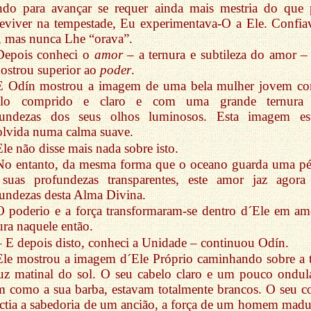
ndo para avançar se requer ainda mais mestria do que 
eviver na tempestade, Eu experimentava-O a Ele. Confia
, mas nunca Lhe “orava”.
Depois conheci o
amor
– a ternura e subtileza do amor –
ostrou superior ao
poder
.
E Odín mostrou a imagem de uma bela mulher jovem c
elo comprido e claro e com uma grande ternura
fundezas dos seus olhos luminosos. Esta imagem es
lvida numa calma suave.
Ele não disse mais nada sobre isto.
No entanto, da mesma forma que o oceano guarda uma pé
 suas profundezas transparentes, este amor jaz agora
undezas desta Alma Divina.
O poderio e a força transformaram-se dentro d´Ele em am
ura naquele então.
– E depois disto, conheci a Unidade – continuou Odín.
Ele mostrou a imagem d´Ele Próprio caminhando sobre a t
uz matinal do sol. O seu cabelo claro e um pouco ondul
m como a sua barba, estavam totalmente brancos. O seu c
ectia a sabedoria de um ancião, a força de um homem madu