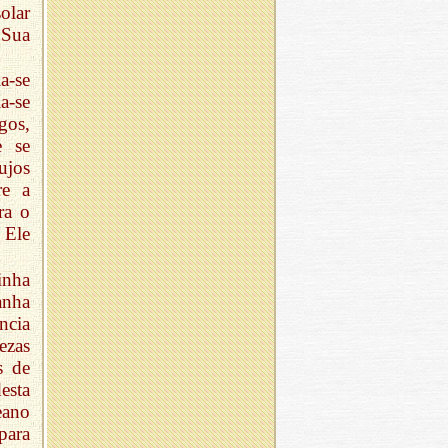
olar
 Sua
a-se
a-se
gos,
e se
ujos
re a
ra o
. Ele
inha
anha
ncia
ezas
s de
esta
eano
para