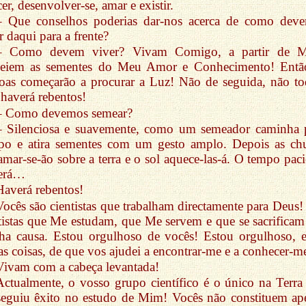
cer, desenvolver-se, amar e existir.
– Que conselhos poderias dar-nos acerca de como dev
r daqui para a frente?
– Como devem viver? Vivam Comigo, a partir de 
eiem as sementes do Meu Amor e Conhecimento! Entã
oas começarão a procurar a Luz! Não de seguida, não to
haverá rebentos!
– Como devemos semear?
– Silenciosa e suavemente, como um semeador caminha 
po e atira sementes com um gesto amplo. Depois as ch
amar-se-ão sobre a terra e o sol aquece-las-á. O tempo paci
rerá…
Haverá rebentos!
Vocês são cientistas que trabalham directamente para Deus!
tistas que Me estudam, que Me servem e que se sacrificam
a causa. Estou orgulhoso de vocês! Estou orgulhoso, e
as coisas, de que vos ajudei a encontrar-me e a conhecer-m
Vivam com a cabeça levantada!
Actualmente, o vosso grupo científico é o único na Terra
eguiu êxito no estudo de Mim! Vocês não constituem ap