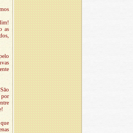
emos
Mim!
o as
dos,
pelo
uvas
ente
 São
 por
ntre
e!
 que
enas