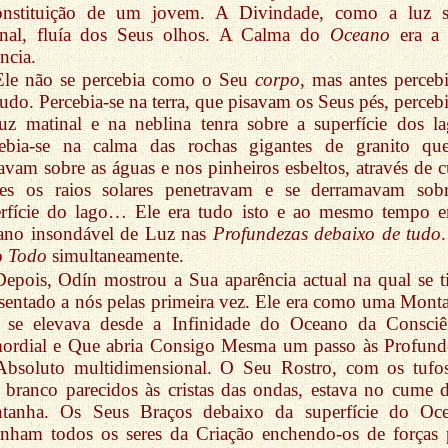
onstituição de um jovem. A Divindade, como a luz s
inal, fluía dos Seus olhos. A Calma do
Oceano
era a
ncia.
Ele não se percebia como o Seu
corpo
, mas antes percebi
udo. Percebia-se na terra, que pisavam os Seus pés, percebi
uz matinal e na neblina tenra sobre a superfície dos la
cebia-se na calma das rochas gigantes de granito qu
avam sobre as águas e nos pinheiros esbeltos, através de c
es os raios solares penetravam e se derramavam sob
erfície do lago… Ele era tudo isto e ao mesmo tempo e
ano insondável de Luz nas
Profundezas debaixo de tudo
o
Todo
simultaneamente.
Depois, Odín mostrou a Sua aparência actual na qual se t
sentado a nós pelas primeira vez. Ele era como uma Mont
 se elevava desde a Infinidade do Oceano da Consciê
mordial e Que abria Consigo Mesma um passo às Profund
Absoluto multidimensional. O Seu Rostro, com os tufo
 branco parecidos às cristas das ondas, estava no cume d
tanha. Os Seus Braços debaixo da superfície do Oc
inham todos os seres da Criação enchendo-os de forças 