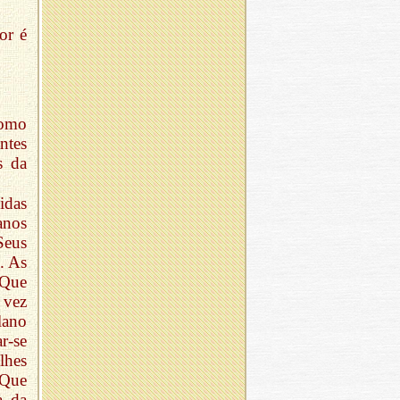
or é
como
ntes
s da
idas
anos
Seus
. As
 Que
 vez
lano
r-se
lhes
 Que
a da