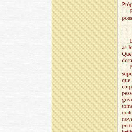
Próp
poss
as l
Que
dest
supe
que
corp
pes
gove
toma
mat
nova
per
bri