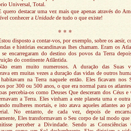
rio Universal, Total.
E quero destacar uma vez mais que apenas através do Am
ível conhecer a
Unidade
de tudo o que existe!
* * *
Estou disposto a contar-vos, por exemplo, sobre os aesir, 
endas e histórias escandinavas lhes chamam. Eram os Atla
 se encarregaram do destino dos povos da Terra depoi
ruição do continente Atlântida.
Não eram muito numerosos. A duração das Suas v
rava em muitas vezes a duração das vidas de outros hum
 habitavam na Terra naquele então. Eles ficavam nos 
os por 300 ou 500 anos, o que era normal para os atlantes
soas percebia-os como Deuses Que desceram dos Céus e
rnavam a Terra. Eles vinham a este planeta uma e outra
ndo mulheres mortais, e isto atava aqueles atlantes ao p
erial. No entanto, de cada vez, depois de encarna
mente, Eles transformavam o Seu corpo de tal modo que 
mitisse perceber a Divindade. Sendo as Consciências
lhavam como um Sol deslumbrante, Eles dirigiam a vid