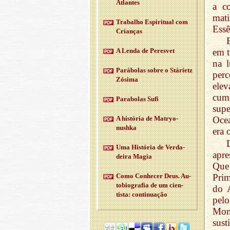
Atlantes
a c
mat
Tra­balho Es­pi­ri­tual com
Essê
Cri­anças
A Lenda de Pe­resvet
em t
na l
Pa­rá­bolas sobre o Stá­rietz
per
Zó­sima
elev
cum
Pa­ra­bolas Sufi
sup
A his­tória de Ma­tryo­
Oce
nushka
era 
Uma His­tória de Ver­da­
apre
deira Magia
Que
Pri
Como Co­nhecer Deus. Au­
to­bi­o­grafia de um ci­en­
do 
tista: con­ti­nu­ação
pelo
Mon
sust