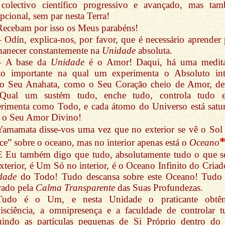
colectivo científico progressivo e avançado, mas ta
pcional, sem par nesta Terra!
Recebam por isso os Meus parabéns!
– Odín, explica-nos, por favor, que é necessário aprender 
anecer constantemente na
Unidade
absoluta.
– A base da
Unidade
é o Amor! Daqui, há uma medit
to importante na qual um experimenta o Absoluto int
o Seu Anahata, como o Seu Coração cheio de Amor, de
Qual um sustém tudo, enche tudo, controla tudo 
rimenta como Todo, e cada átomo do Universo está satu
 o Seu Amor Divino!
Yamamata disse-vos uma vez que no exterior se vê o Sol
ce” sobre o oceano, mas no interior apenas está o
Oceano
E Eu também digo que tudo, absolutamente tudo o que s
xterior, é Um Só no interior, é o Oceano Infinito do Criado
dade
do Todo! Tudo descansa sobre este Oceano! Tudo 
rado pela
Calma Transparente
das Suas Profundezas.
Tudo é o Um, e nesta Unidade o praticante obt
sciência, a omnipresença e a faculdade de controlar t
luindo as partículas pequenas de Si Próprio dentro do