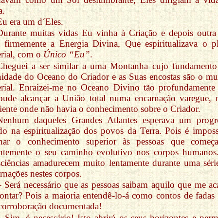
a.
Eu era um d´Eles.
Durante muitas vidas Eu vinha à Criação e depois outra
 firmemente a Energia Divina, Que espiritualizava o p
rial, com o
Único “Eu”
.
Cheguei a ser similar a uma Montanha cujo fundamento
nidade do Oceano do Criador e as Suas encostas são o m
erial. Enraizei-me no Oceano Divino tão profundamente
 pude alcançar a União total numa encarnação varegue,
ente onde não havia o conhecimento sobre o Criador.
Nenhum daqueles Grandes Atlantes esperava um progr
do na espiritualização dos povos da Terra. Pois é imposs
inar o conhecimento superior às pessoas que começ
entemente o seu caminho evolutivo nos corpos humanos
ciências amadurecem muito lentamente durante uma séri
rnações nestes corpos.
– Será necessário que as pessoas saibam aquilo que me ac
ontar? Pois a maioria entendê-lo-á como contos de fadas
corroboração documentada!
– Sim, é necessário! Isto abrirá os seus horizontes e permi