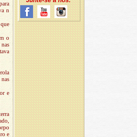
Junte-se a nós:
para
va n
 que
om o
 nas
tava
rola
 nas
or e
erra
ado,
orpo
ro e