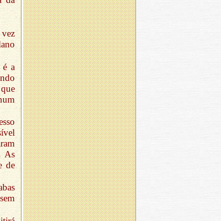
 vez
lano
 é a
undo
 que
 num
esso
ível
aram
. As
e de
abas
 sem
tirá