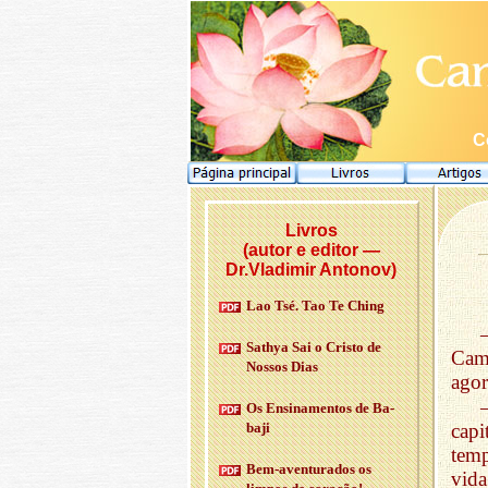
C
Livros
(autor e editor —
Dr.Vladimir Antonov)
Lao Tsé. Tao Te Ching
Sathya Sai o Cristo de
Cam
Nossos Dias
agor
Os En­si­na­mentos de Ba­
baji
capi
tem
Bem-aven­tu­rados os
vid