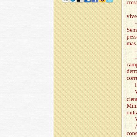
cres
vive
Sem
pess
mas 
cam
derr
cor
cien
Minh
outr
cons