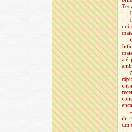
Terr
unia
mate
Infi
mat
até
ambi
rápi
ens
rec
cons
enca
de c
um 