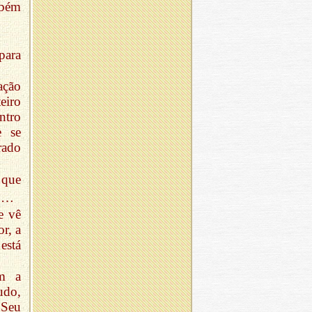
mbém
para
ação
eiro
ntro
e se
rado
 que
*
…
e vê
r, a
está
êm a
udo,
 Seu