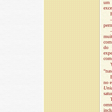
um 
exce
perm
mui
com
do 
expe
com
“nas
no e
Uni
satu
omni
inc