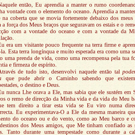
Naquele então, Eu aprendia a manter o rumo coordenan
ha vontade com o elemento do oceano. Aprendia a mante
e na coberta que se movia fortemente debaixo dos meus 
 a força dos Meus braços que seguravam os estais e o rem
ecção com a vontade do oceano e com a vontade da M
ulação.
Eu era um visitante pouco frequente na terra firme e apren
la. Esta terra longínqua e muito esperada era como uma so
o uma prenda de vida, como uma recompensa pela tua fo
ntia e firmeza de espírito.
Através de tudo isto, desenvolvi naquele então tal
pode
a
que pude abrir o Caminho sabendo que existem
estades, o destino e Deus.
Eu nunca Lhe orava a Ele, mas sabia que ele sustém em 
os o remo de direcção da Minha vida e da vida do Meu b
ue tem direito a tirar esta vida se Eu viro numa dire
orrecta. Eu experimentava-O a Ele da mesma maneira qu
mento do oceano ou e do vento, como ao Meu barco e 
 destinos dos Meus amigos, que Me tinham confiado as 
as. Tanto durante uma tempestade como durante a ca