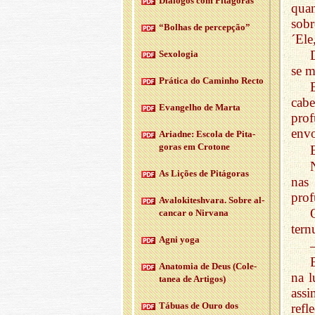
Diá­logos com Pi­tá­goras
qua
sobr
“Bo­lhas de per­cepção”
´Ele
Se­xo­logia
se m
Prá­tica do Ca­minho Recto
cab
Evan­gelho de Marta
pro
envo
Ari­adne: Es­cola de Pi­ta­
goras em Cro­tone
As Li­ções de Pi­tá­goras
nas
prof
Ava­lo­ki­tesh­vara. Sobre al­
cancar o Nir­vana
tern
Agni yoga
Ana­tomia de Deus (Co­le­
na l
tanea de Ar­tigos)
assi
Tá­buas de Ouro dos
refl