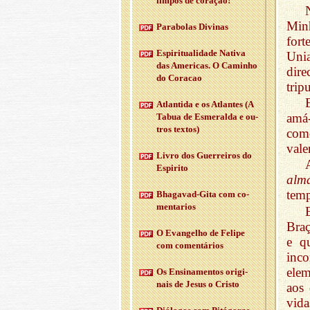
limpos de co­ração!
Min
Pa­ra­bolas Di­vinas
fort
Es­pi­ri­tu­a­li­dade Na­tiva
Unia
das Ame­ricas. O Ca­minho
dir
do Co­racao
trip
Atlan­tida e os Atlantes (A
amá-
Tabua de Es­me­ralda e ou­
tros textos)
com
vale
Livro dos Guer­reiros do
Es­pi­rito
alm
temp
Bha­gavad-Gita com co­
men­ta­rios
Braç
O Evan­gelho de Fe­lipe
e q
com co­men­tá­rios
inc
ele
Os En­si­na­mentos ori­gi­
nais de Jesus o Cristo
aos
vid