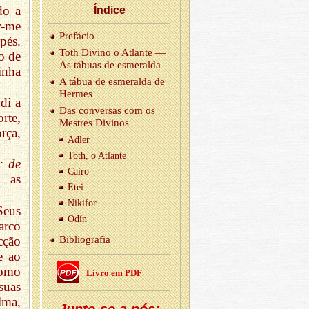
do a
Ín­dice
r-me
Pre­fácio
pés.
Toth Di­vino o Atlante —
o de
As tá­buas de es­me­ralda
inha
A tábua de es­me­ralda de
Hermes
di a
Das con­versas com os
rte,
Mes­tres Di­vinos
rça,
Adler
Toth, o Atlante
r de
Cairo
 as
Etei
Ni­kifor
Seus
Odín
arco
cção
Bi­bli­o­grafia
e ao
como
Livro em PDF
suas
lma,