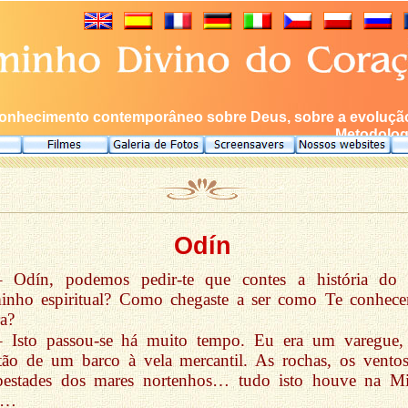
onhecimento contemporâneo sobre Deus, sobre a evolução 
Metodologi
Odín
– Odín, podemos pedir-te que contes a história do
inho espiritual? Como chegaste a ser como Te conhec
a?
– Isto passou-se há muito tempo. Eu era um varegue
tão de um barco à vela mercantil. As rochas, os ventos
pestades dos mares nortenhos… tudo isto houve na M
a…