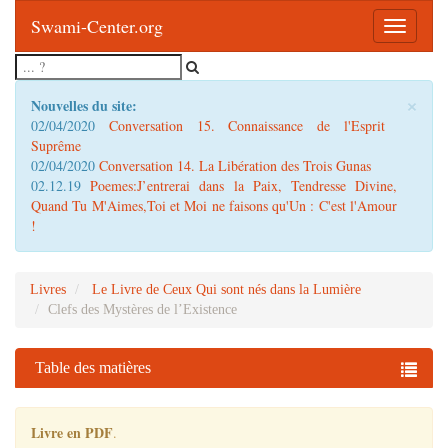
Swami-Center.org
Toggle
navigatio
×
Nouvelles du site:
02/04/2020
Conversation 15. Connaissance de l'Esprit
Suprême
02/04/2020
Conversation 14. La Libération des Trois Gunas
02.12.19
Poemes:J’entrerai dans la Paix, Tendresse Divine,
Quand Tu M'Aimes,Toi et Moi ne faisons qu'Un : C'est l'Amour
!
Livres
Le Livre de Ceux Qui sont nés dans la Lumière
Clefs des Mystères de l’Existence
Table des matières
Livre en PDF
.