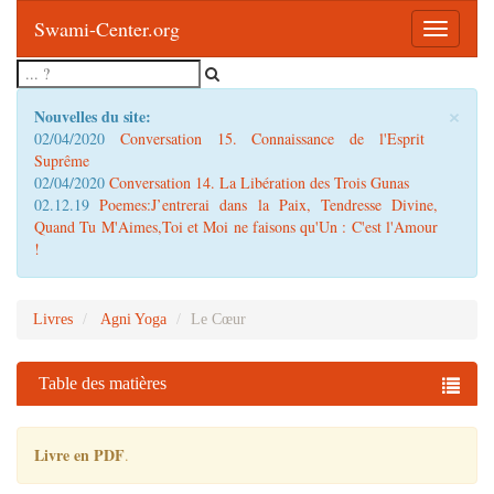
Swami-Center.org
Toggle
navigatio
×
Nouvelles du site:
02/04/2020
Conversation 15. Connaissance de l'Esprit
Suprême
02/04/2020
Conversation 14. La Libération des Trois Gunas
02.12.19
Poemes:J’entrerai dans la Paix, Tendresse Divine,
Quand Tu M'Aimes,Toi et Moi ne faisons qu'Un : C'est l'Amour
!
Livres
Agni Yoga
Le Cœur
Table des matières
Livre en PDF
.