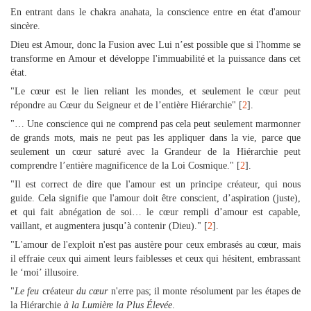
En entrant dans le chakra anahata, la conscience entre en état d'amour
sincère.
Dieu est Amour, donc la Fusion avec Lui n’est possible que si l'homme se
transforme en Amour et développe l'immuabilité et la puissance dans cet
état.
"Le cœur est le lien reliant les mondes, et seulement le cœur peut
répondre au Cœur du Seigneur et de l’entière Hiérarchie" [
2
].
"… Une conscience qui ne comprend pas cela peut seulement marmonner
de grands mots, mais ne peut pas les appliquer dans la vie, parce que
seulement un cœur saturé avec la Grandeur de la Hiérarchie peut
comprendre l’entière magnificence de la Loi Cosmique." [
2
].
"Il est correct de dire que l'amour est un principe créateur, qui nous
guide. Cela signifie que l'amour doit être conscient, d’aspiration (juste),
et qui fait abnégation de soi… le cœur rempli d’amour est capable,
vaillant, et augmentera jusqu’à contenir (Dieu)." [
2
].
"L'amour de l'exploit n'est pas austère pour ceux embrasés au cœur, mais
il effraie ceux qui aiment leurs faiblesses et ceux qui hésitent, embrassant
le ‘moi’ illusoire.
"
Le feu
créateur
du cœur
n'erre pas; il monte résolument par les étapes de
la Hiérarchie
à la Lumière la Plus Élevée
.