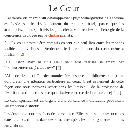
Le Cœur
L’entièreté du chemin du développement psychoénergétique de l'homme
est basée sur le développement du cœur spirituel, parce que les
accomplissements spirituels les plus élevés sont réalisés par l'énergie de la
conscience déployée par le
chakra
anahata.
"… Le cœur devrait être compris en tant que seul lien entre les mondes
visibles et invisibles… Seulement le fil conducteur du cœur mène à
l'Infini." [
2
].
"La Fusion avec le Plus Haut peut être réalisée seulement par
l’embrasement
du feu du cœur
" [
2
].
"Afin de lier la chaîne des mondes (de l'espace multidimensionnel), on
doit prêter une attention particulière au cœur. C’est seulement de cette
façon que nous pouvons rester dans les limites… de la croissance de
l'esprit (c.-à-d. la croissance quantitative correcte de la conscience)." [
2
].
Le cœur spirituel est un organe d'une conscience individuelle produisant
les émotions d'amour.
Les émotions sont des états de conscience. Elles sont soutenues non pas
dans le cerveau, mais dans des structures spéciales de l'organisme — dans
les chakras.