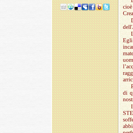
cioè
Crea
dell
Egl
inca
mate
uomi
l’a
rag
arri
di q
nost
STES
soff
abb
per