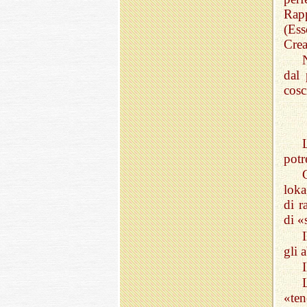
Rapp
(Es
Crea
dal 
cosc
potr
loka
di r
di «
I
gli 
«te