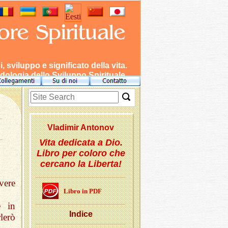
 sviluppo e significato della vita.
dologia dello Sviluppo Spirituale.
Vla­di­mir An­to­nov
Vita dedicata a Dio.
Libro per coloro che
cercano la Liberta!
vere
Libro in PDF
e in
In­di­ce
rlerò