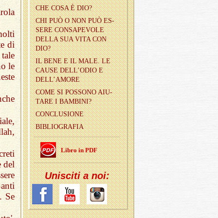
CHE COSA È DIO?
rola
CHI PUÒ O NON PUÒ ES­
SE­RE CON­SA­PE­VO­LE
olti
DELLA SUA VITA CON
e di
DIO?
tale
IL BENE E IL MALE. LE
o le
CAUSE DEL­L’O­DIO E
este
DEL­L’A­MO­RE
COME SI POS­SO­NO AIU­
nche
TA­RE I BAM­BI­NI?
CON­CLU­SIO­NE
ale,
BI­BLIO­GRA­FIA
lah,
Libro in PDF
reti
 del
sere
Uni­sci­ti a noi:
anti
. Se