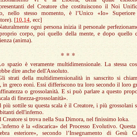
resentanti del Creatore che costituiscono il Noi Unific
so, nello stesso momento, è l’Unico «Io» Superiore
tore). [
10
,
14
, ecc]
Naturalmente ogni persona inizia il personale perfezionam
proprio corpo, poi quello della mente, e dopo quello d
ienza (anima).
* * *
Lo spazio è veramente multidimensionale. La stessa cos
ebbe dire anche dell'Assoluto.
Gli strati della multidimensionalità in sanscrito si chia
, in greco eoni. Essi differiscono tra loro secondo il loro 
affinatezza o grossolanità. E si può parlare a questo propo
scala di finezza-grossolanità».
l più sottile su questa scala è il Creatore, i più grossolani
abitanti dell'inferno.
Il Creatore si trova nella Sua Dimora, nel finissimo loka.
L'inferno è la «discarica» del Processo Evolutivo. Questa 
nebra esteriore», secondo l’Insegnamento di Gesù Cr