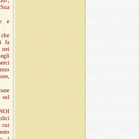
uto',
 Sua
le e
 che
i fa
 nei
degli
erci
anno
ore,
 base
 sul
 NOI
plici
 cui
sto
no i