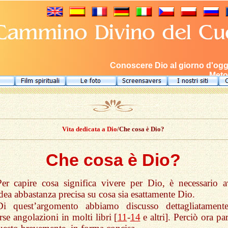
Conoscere Dio al giorno d'oggi,
Meto
Vita dedicata a Dio
/Che cosa è Dio?
Che cosa è Dio?
Per capire cosa significa vivere per Dio, è necessario a
dea abbastanza precisa su cosa sia esattamente Dio.
Di quest’argomento abbiamo discusso dettagliatament
rse angolazioni in molti libri [
11
-
14
e altri]. Perciò ora pa