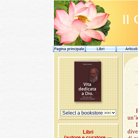
un’i
dive
Libri
(autore e curatore —