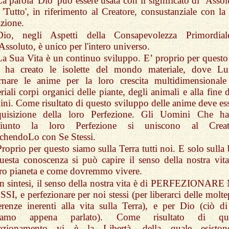
La parola 'Dio' può essere usata con il significato di ‘Assol
 'Tutto', in riferimento al Creatore, consustanziale con la
zione.
Dio, negli Aspetti della Consapevolezza Primordia
'Assoluto, è unico per l'intero universo.
La Sua Vita è un continuo sviluppo. E’ proprio per questo
i ha creato le isolette del mondo materiale, dove Lu
rnare le anime per la loro crescita multidimensionale
riali corpi organici delle piante, degli animali e alla fine 
ni. Come risultato di questo sviluppo delle anime deve ess
cquisizione della loro Perfezione. Gli Uomini Che h
giunto la loro Perfezione si uniscono al Creat
cchendoLo con Se Stessi.
Proprio per questo siamo sulla Terra tutti noi. E solo sulla
uesta conoscenza si può capire il senso della nostra vita
ro pianeta e come dovremmo vivere.
In sintesi, il senso della nostra vita è di PERFEZIONARE
SI, e perfezionare per noi stessi (per liberarci delle molte
erenze inerenti alla vita sulla Terra), e per Dio (ciò di
iamo appena parlato). Come risultato di que
fezionamento vi è la Libertà, della quale esisto