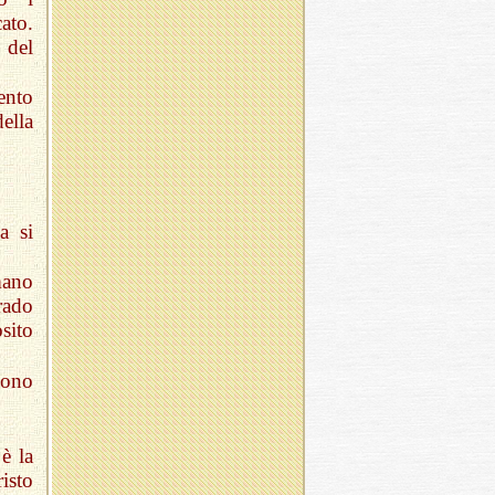
ato.
 del
ento
ella
a si
mano
grado
sito
 sono
è la
isto