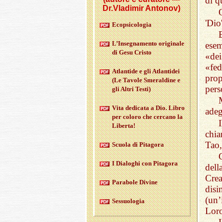
di q
Dr.Vladimir Antonov)
'Dio
Eco­psi­co­lo­gia
L’In­se­gna­men­to ori­gi­na­le
esem
di Gesu Cri­sto
«dei
«fed
Atlan­ti­de e gli Atlan­tidei
prop
(Le Ta­vo­le Sme­ral­dine e
pers
gli Altri Testi)
Vita de­di­ca­ta a Dio. Libro
adeg
per co­lo­ro che cer­ca­no la
Li­ber­ta!
chia
Tao,
Scuo­la di Pi­ta­go­ra
I Dia­lo­ghi con Pi­ta­go­ra
dell
Cre
Pa­ra­bo­le Di­vi­ne
disi
(un’
Ses­suo­lo­gia
Loro