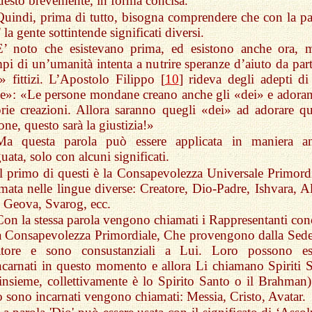
uesto brevemente, in forma concisa.
Quindi, prima di tutto, bisogna comprendere che con la pa
' la gente sottintende significati diversi.
E’ noto che esistevano prima, ed esistono anche ora, m
pi di un’umanità intenta a nutrire speranze d’aiuto da part
» fittizi. L’Apostolo Filippo [
10
] rideva degli adepti di 
e»: «Le persone mondane creano anche gli «dei» e adoran
rie creazioni. Allora saranno quegli «dei» ad adorare qu
one, questo sarà la giustizia!»
Ma questa parola può essere applicata in maniera a
uata, solo con alcuni significati.
Il primo di questi è la Consapevolezza Universale Primordi
mata nelle lingue diverse: Creatore, Dio-Padre, Ishvara, Al
 Geova, Svarog, ecc.
Con la stessa parola vengono chiamati i Rappresentanti conc
a Consapevolezza Primordiale, Che provengono dalla Sede
atore e sono consustanziali a Lui. Loro possono es
ncarnati in questo momento e allora Li chiamano Spiriti S
insieme, collettivamente è lo Spirito Santo o il Brahman)
 sono incarnati vengono chiamati: Messia, Cristo, Avatar.